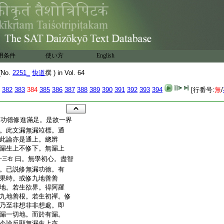
用条件
使い方
English
No.
2251_
快道
撰 ) in Vol. 64
382
383
384
385
386
387
388
389
390
391
392
393
394
[行番号:
無
/
界功徳修進滿足。是故一界
。此文漏無漏竝標。通
此論亦是通上。總辨
漏生上不修下。無漏上
曰。無學初心。盡智
十三右
。已説修無漏功徳。有
果時。或修九地善善
地。若生欲界。得阿羅
九地善根。若生初禪。修
乃至非想非非想處。即
漏一切地。而於有漏。
今論反顯無漏生上亦