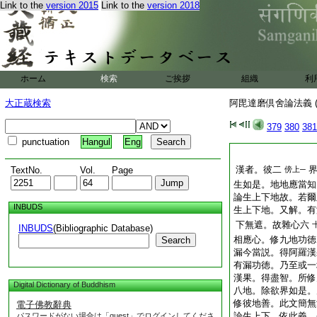
Link to the
version 2015
Link to the
version 2018
ホーム
検索
ご挨拶
組織
利
大正蔵検索
阿毘達磨倶舍論法義 (
379
380
381
punctuation
Hangul
Eng
漢者。彼二
TextNo.
Vol.
Page
傍
上─
生如是。地地應當知
論生上下地故。若爾
INBUDS
生上下地。又解。有
下無遮。故雜心六
INBUDS
(Bibliographic Database)
相應心。修九地功徳
Search
漏今當説。得阿羅漢
有漏功徳。乃至或一
漢果。得盡智。所修
Digital Dictionary of Buddhism
八地。除欲界如是。
修彼地善。此文簡無
電子佛教辭典
論生上下。依此義。
パスワードがない場合は「guest」でログインしてくださ