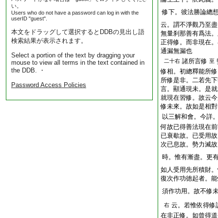
い。
修下。彼法勝論總
Users who do not have a password can log in with the
userID "guest".
云。謂不淨觀乃至盡
本文をドラッグして選択するとDDBの見出し語
無量刹那善有爲法。
検索結果が表示されます。
正得修。而非現在。
通漏無漏也
Select a portion of the text by dragging your
諸所言修
二十右
至
mouse to view all terms in the text contained in
the DDB. ・
修相。初總釋能所修
所修是非。二若先下
Password Access Policies
言。顯通現未。是就
就現在習修。故云今
修未來。故如是相對
以三解和會。今詳
何故已得善法現在前
已衰歇故。已受用故
次已息故。勢力滅故
時。惟有漸盡。更
如人受用先所積財。
復次作功徳起者。能
須作功用。故不修
云。若惟依得修
右
在非正修。如曾得道