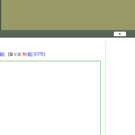
有
] [返り点:
無
/
有
]
[CITE]