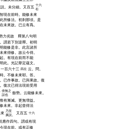
十六
想説。未分細。又百五
右
智現在前時。能修未來
此所修法。初刹那頃。是
在未來故。已云有爲。
勢力劣故 釋第八句明
。謂若下別逆釋。初明
明能修是非。此言諸所
未來得修。故云今得。
起。有現在前而不能
明此。光記擧定蘊文。
。一百六十三
云。問。
四左
時。不修未來耶。答。
。已作事故。已與果故。復
。復次已得法現前受用
傍
無之
有
餘勢。云能修未來。
誤也
惟有漸滅。更無増益。
修未來。非起曾得法
乃至
未來
又百五
十六
廣説。
説應作四句。謂或有現
今現在前。或有正修