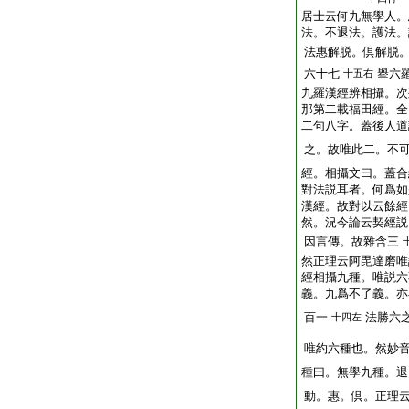
居士云何九無學人。
法。不退法。護法。
法惠解脱。倶解脱
六十七
擧六
十五右
九羅漢經辨相攝。次
那第二載福田經。全
二句八字。蓋後人道
之。故唯此二。不
經。相攝文曰。蓋合
對法説耳者。何爲如
漢經。故對以云餘經
然。況今論云契經説
因言傳。故雜含三
然正理云阿毘達磨唯
經相攝九種。唯説六
義。九爲不了義。亦
百一
法勝六
十四左
唯約六種也。然妙
種曰。無學九種。退
動。惠。倶。正理