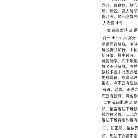
六時。義應然。雜心
所。所説。及人隨順
處時等。麟記意異光
人依從
未可
或依暫時
退
一左
至
百一
六復次
十六左
劣道而得解脱。名時
解脱善品加行。不恒
初分修。於中後分。
雖暫能修。而不殷重
故名不時解脱。強勝
欲於多義中此因亦通
更釋爲得。然寶疏述
復次。今不云有説故
有説。遥異。正理
而云有餘釋。意各別
論曰退法
隨
二右
至
頌。後言退法下辨餘
釋六種名義。二此六
退法下辨得名約容有
二。初正明。後叙
頌。思法下亦顯不定