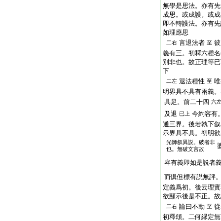
無學是思法。亦有先
成思。或成護。或成
即不轉護法。亦有先
如理應思
言退法者
彼
二右
至
義有三。初釋六種名
別非也。故正理等已
下
退法種性
唯
二左
至
明界具不具有兩義。
具足。前二十四
六
及退
今約容有
已上
通三界。後若執下叙
示界具不具。初明欲
光師叙異説。破者非
也。無破文言故
容有義即如是説者
而倶但標有説無評
定義爲初。後云理實
欲顯示後是不正。故
論曰不動
從
二右
至
初釋頌。二何縁定無