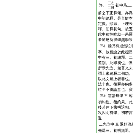
三左
諍。
初中爲二
二目
前之下正釋頌。亦爲
中初總釋。是言鮮本
定義。顯宗。正理云
釋。初釋初句。後五
此中種性唯就一果羅
者隨應所得學無學果
雖倶有退然竝
三右
字。故舊論於此標偈
中有三。初總釋。二
差別。此即初也。倶
所示先位。然普光未
謂上來總釋二句頌。
以此文屬上者非也。
法非也。後釋亦約多
竝全不得論意也。寶
謂諸無學
容
三右
至
初約性。後約果。此
後若住下乘明退相。
次因明有學。初若言
退
二先位中
退預流
至
先爲三。初明無退。