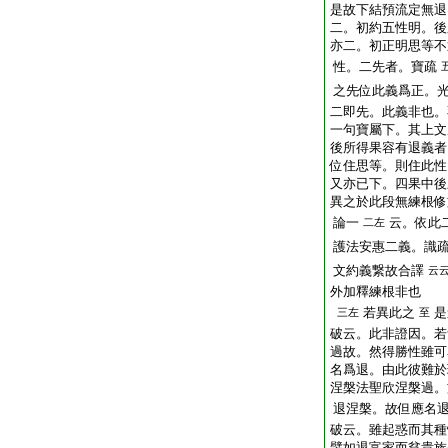
是故下結預流定無退
二。初約五性明。後
亦二。初正明思等不
性。二先者。寶疏
之先位此義爲正。
二即先。此義非也。
一句寶屬下。其上文
後所得果容有退義者
位住思等。則住此性
又亦已下。四果中後
異之於此段無練根修
論一
云。依此
二左
護法安惠二義。識
文約義繋故合譯
云
外加釋練根非也
若異此之
是
三左
至
破云。此非證因。若
過故。然得勝性雖可
名爲退。由此彼難於
涅槃法聖欣涅槃過。
退涅槃。故但應名
破云。雖起惑而其種
譬如退富家而貧貴族