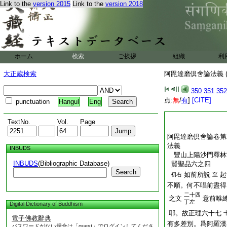
Link to the
version 2015
Link to the
version 2018
ホーム
検索
ご挨拶
組織
利
大正蔵検索
阿毘達磨倶舍論法義 (
350
351
352
点:
無
/
有
]
[CITE]
punctuation
Hangul
Eng
TextNo.
Vol.
Page
阿毘達磨倶舍論卷第
法義
INBUDS
豐山上陽沙門釋
INBUDS
(Bibliographic Database)
賢聖品六之四
Search
如前所説
起
初右
至
不順。何不唱前盡得
二十四
之文
意前唯
丁左
Digital Dictionary of Buddhism
耶。故正理六十七
電子佛教辭典
有多差別。爲阿羅漢
パスワードがない場合は「guest」でログインしてくださ