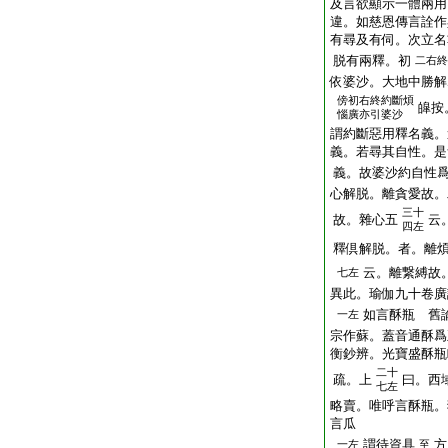
及言欲顯示一體兩用
違。如慈恩傳言詮作
有尋及有伺。次立名
脱有兩釋。初
二右終
依婆沙。大地中勝解
傍
初右終約斷煩
皡按
惱廣亦引婆沙
謂約斷惡用釋名義。
義。若尋其自性。是
義。故婆沙約自性
心解脱。離貪愛故。
三十
故。雜心五
云
四左
釋倶解脱。者。離
云。離繋縛故
七左
異此。瑜伽九十卷廣
如言酥瓶 舊
一左
宗作蘇。蓋音通酥爲
衡鈔辨。光寶盛酥瓶
二十
疏。上
曰。西
七左
略賣。唯呼言酥瓶。
言瓜
謂待資具
方
一左
至