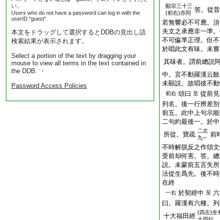
い。
顯宗三十三
答。從昔
Users who do not have a password can log in with the
(初右)亦同
userID "guest".
若無響必不可應。須
夫文之承應非一準。
本文をドラッグして選択するとDDBの見出し語
不可偏準正理。但不
検索結果が表示されます。
於唱此文有味。未嘗
Select a portion of the text by dragging your
其味者。謂前總説
mouse to view all terms in the text contained in
the DDB. ・
中。言不動羅漢云餘
未顯説。故唱彼不動
Password Access Policies
頌曰
從前見
初右
至
列名。後一行辨差別
前五。此中上句示能
二句約最後一。於中
二左
所從。寶疏
前
九─
不時解脱反之作頌文
受前却何害。答。總
説。未蒙前五言失所
法從生爲先。後不時
在終
於契經中
六
一右
至
曰。羅漢有六種。列
(四左)全
十大福田經
十四行