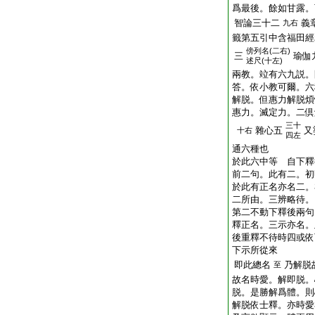
爲最後。餘如甘露。
智論三十二
義
九右
籤第五引中含福田經
傍
列名(二右)
三
瑜伽
述尺(十左)
兩教。竝有六九説。
答。依小教可爾。六
解脱。但惠力解脱煩
惠力。滅定力。二倶
三十
雜心五
又
十右
四左
通六種也
於此六中等 自下釋
前二句。此有二。初
於此有正名亦名二。
二所由。三辨略待。
第二不動下釋後兩句
釋正名。三示亦名。
後重釋不待時四或依
下示所從來
即此總名
乃解脱
至
故名時愛。解即脱。
脱。是勝解爲體。則
解脱依士釋。亦時愛