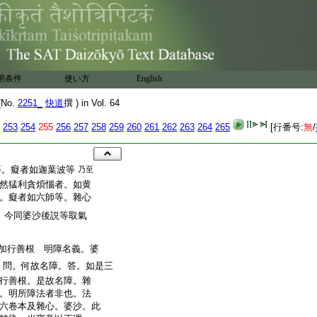
用条件
使い方
English
No.
2251_
快道
撰 ) in Vol. 64
253
254
255
256
257
258
259
260
261
262
263
264
265
[行番号:
無
/
等。癡者如迦葉波等
乃至
然猛利貪煩惱者。如黄
。癡者如六師等。雜心
。今同婆沙後説等取氣
加行善根 明障名義。婆
。問。何故名障。答。如是三
行善根。是故名障。雜
。明所障法者非也。法
六卷本及雜心。婆沙。此