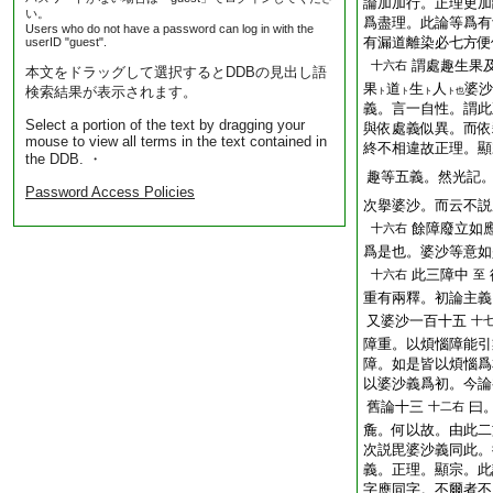
論加加行。正理更加
い。
爲盡理。此論等爲有
Users who do not have a password can log in with the
有漏道離染必七方便
userID "guest".
謂處趣生果
十六右
本文をドラッグして選択するとDDBの見出し語
果
道
生
人
婆沙
検索結果が表示されます。
ト
ト
ト
ト也
義。言一自性。謂此
Select a portion of the text by dragging your
與依處義似異。而依
mouse to view all terms in the text contained in
終不相違故正理。顯
the DDB. ・
趣等五義。然光記
Password Access Policies
次擧婆沙。而云不説
餘障廢立如
十六右
爲是也。婆沙等意如
此三障中
十六右
至
重有兩釋。初論主義
又婆沙一百十五
十
障重。以煩惱障能引
障。如是皆以煩惱爲
以婆沙義爲初。今論
舊論十三
曰
十二右
麁。何以故。由此二
次説毘婆沙義同此。
義。正理。顯宗。此
字應同字。不爾者不