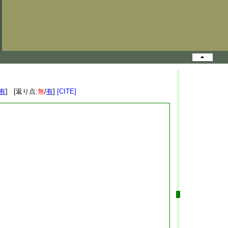
有
] [返り点:
無
/
有
]
[CITE]