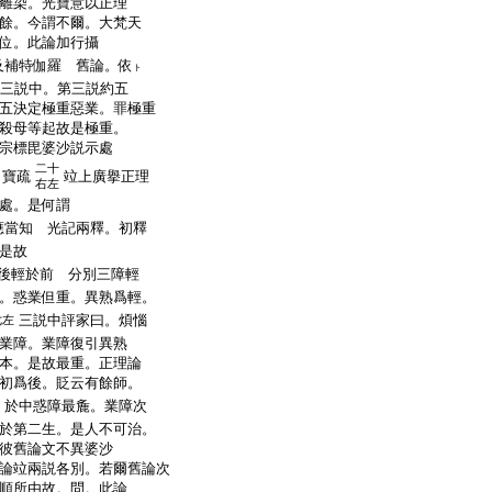
離染。光寶意以正理
餘。今謂不爾。大梵天
位。此論加行攝
及補特伽羅 舊論。依
ト
三説中。第三説約五
五決定極重惡業。罪極重
殺母等起故是極重。
宗標毘婆沙説示處
二十
。寶疏
竝上廣擧正理
右左
處。是何謂
應當知 光記兩釋。初釋
是故
後輕於前 分別三障輕
。惑業但重。異熟爲輕。
三説中評家曰。煩惱
七左
業障。業障復引異熟
本。是故最重。正理論
初爲後。貶云有餘師。
。於中惑障最麁。業障次
於第二生。是人不可治。
彼舊論文不異婆沙
論竝兩説各別。若爾舊論次
順所由故。問。此論