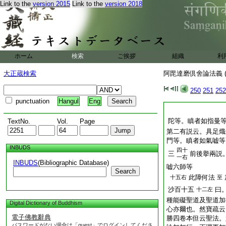
Link to the
version 2015
Link to the
version 2018
ホーム
検索
ご挨拶
組織
利
大正蔵検索
阿毘達磨倶舍論法義 (
250
251
252
punctuation
Hangul
Eng
陀等。瞋者如指曼
TextNo.
Vol.
Page
第二有説云。具足熾
門等。瞋者如氣嘘等
INBUDS
四十
三
前後擧兩説
一右
INBUDS
(Bibliographic Database)
嘘六師等
Search
此障何法
十五右
至
沙百十五
曰
十二左
種能礙聖道及聖道加
Digital Dictionary of Buddhism
心亦爾也。然寶疏云
電子佛教辭典
勝四卷本但云聖法。
パスワードがない場合は「guest」でログインしてくださ