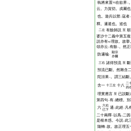
執將來置
在欲界
一
云。力賀切。戍屬也
也。遊兵以禦
寇者
二
釋。邏遮也。巡也
有餘師説
順
二左
至
婆沙十二義中第五復
説亦有
理故。故擧
頌亦云
有餘
。然正
二
一
顯宗
防邏喩
一
亦爾
諸得預流
斷
三右
至
預流已斷。然雜含
陀洹果
。謂三結斷
一
二
含一
十八
十三左
四
理實應言
已説斷
至
第四句
有
總標。別
一
二
六右
六
通
此經
凡
二
一
已下
二十兩釋
以爲
二因
一
二
是根本惑。今説
此
二
隨轉
故。故正理五
一