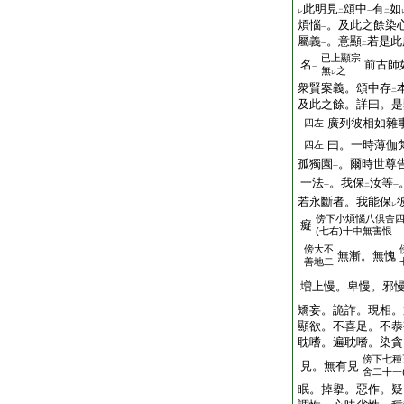
此明見
頌中
有
如
レ
二
一
二
煩惱
。及此之餘染
一
屬義
。意顯
若是此
一
二
已上顯宗
名
前古師
一
無
之
レ
衆賢案義。頌中存
二
及此之餘。詳曰。是
廣列彼相如雜
四左
曰。一時薄伽
四左
孤獨園
。爾時世尊
一
一法
。我保
汝等
一
二
一
若永斷者。我能保
レ
傍
下小煩惱八倶舍
癡
(七右)十中無害恨
傍
大不
無漸。無愧
善地二
増上慢。卑慢。邪
矯妄。詭詐。現相。
顯欲。不喜足。不恭
耽嗜。遍耽嗜。染貪
傍
下七種
見。無有見
舍二十一
眠。掉擧。惡作。疑