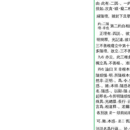
由
此有
二因
。一
一
二
一
捨如
次貪･瞋･癡二
レ
縁隨増。雖於下且
約
二隨
二
第二約自相
増
非也
一
正理有
四説
。彼
二
一
明簡釋。光記違
彼
レ
三不善根廢立中第十
多隨増。故立
三不
二
亦云。此三種
九右
獨立爲
不善根
。准
二
一
論曰
非根本
四右
至
隨煩惱
明
所隨根本
一
二
然非
正明
。爲
令
二
一
レ
レ
惑
。雖
本得
隨惑
一
三
二
名
隨惑
。以顯
隨
二
一
下
二
起即名
今所明隨煩
中
殊異
光總牒
長行
レ
二
一
言爲
相違釋
。若爾
二
一
各別故
頌前結
是一
可
雜
本惑
舊
是二
レ
二
一
法説名爲行蘊
。於
一
二