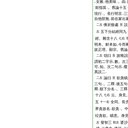
女嫉
他美味
。由
レ
二
一
二
前指當
。舊論十五
一
現行
。長行明言
三
一
二
自他部無
前在家出
二
佛於餘處
説
二左
至
五下分結經同九
左
經。雜含十八
七右
明本。鮮本如
今而
レ
故正理。顯宗。舊論
頌曰
故唯説
二左
至
謂初二字示
數。次
レ
可
知。次二句示
廢
レ
二
異説二
一
論曰
欲貪瞋
二左
至
三句
。二釋
後五句
一
二
釋
順下分名
。三釋
二
一
十八
云。身見
七右
五
全同。長
十一右
界貪故名
欲貪
。
二
一
竝貪欲。瞋恚。身
發智三
婆沙
左
初左