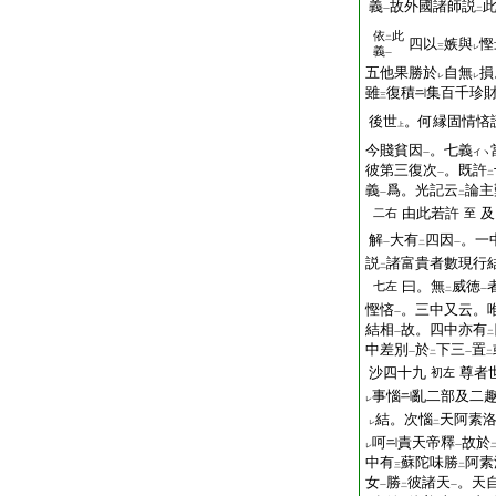
義
故外國諸師説
一
二
依
此
二
四以
嫉與
慳
三
レ
義
一
五他果勝於
自無
損
レ
レ
雖
復積
集百千珍
三
後世
。何縁固情悋
上
今賤貧因
。七義
イヽ
一
彼第三復次
。既許
一
二
義
爲。光記云
論主
一
二
由此若許
及
二右
至
解
大有
四因
。一
一
二
一
説
諸富貴者數現行
二
曰。無
威徳
七左
二
一
慳悋
。三中又云。
一
結相
故。四中亦有
一
二
中差別
於
下三
置
一
二
一
二
沙四十九
尊者
初左
事惱
亂二部及二
レ
結。次惱
天阿素
レ
二
呵
責天帝釋
故於
レ
一
中有
蘇陀味勝
阿素
三
二
女
勝
彼諸天
。天
一
二
一