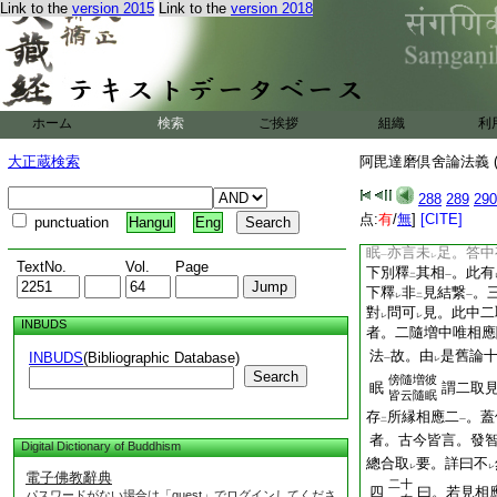
[IMAGE]
Link to the
version 2015
Link to the
version 2018
[IMAGE]
[IMAGE]
[IMAGE]
[IMAGE]
見結謂三
彼
初左
至
餘其獨一。此合
二
二
ホーム
検索
ご挨拶
組織
利
見結
。合
二取
爲
一
二
一
二
見結三爲
體。取結
大正蔵検索
阿毘達磨倶舍論法義 (
法者。約
五見隨應
二
一
足。寶疏爲
二取
288
289
290
レ
二
一
隨眠者。十隨眠中見
点:
有
/
無
]
[CITE]
punctuation
Hangul
Eng
云
五見
言未
足。
二
一
レ
眠
亦言未
足。答中
一
レ
TextNo.
Vol.
Page
下別釋
其相
。此有
二
一
下釋
非
見結繋
。
レ
二
一
對
問可
見。此中二
レ
レ
INBUDS
者。二隨増中唯相應
法
故。由
是舊論
INBUDS
(Bibliographic Database)
一
レ
Search
傍
隨増彼
眠
謂二取
皆云隨眠
存
所縁相應二
。蓋
二
一
者。古今皆言。發
Digital Dictionary of Buddhism
總合取
要。詳曰不
レ
レ
電子佛教辭典
二十
四
曰。若見相
パスワードがない場合は「guest」でログインしてくださ