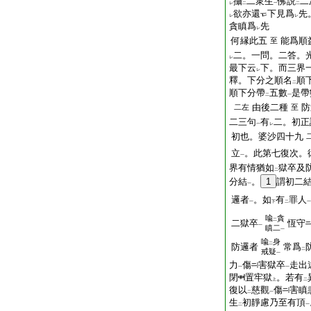
攝
二衆生
佛説
二
レ
二
一
二
欲亦還
下見爲
先
レ
レ
貪瞋爲
先
レ
何縁此五
能爲順
至
二。一問。二答。
レ
最下云
下。而三界
レ
釋。下分之順名
順
二
順下分帶
五數
是帶
二
一
由後二種
防
二左
至
二三句
有
二。初正
一
レ
初也。婆沙四十九
立
。此第七復次。
一
界有情猶如
獄卒及
二
分結
。
1
謂初二
一
邏者
。如
有
罪人
一
下
二
一
喩
貪
二
二獄卒
恆守
一
瞋二
一
喩
身
二
防邏者
常爲
二
戒疑
一
力
傷
害獄卒
走出
一
一
閉
置牢獄
。若有
上
二
復以
慈觀
傷
害瞋
二
一
生
初靜慮乃至有頂
二
一