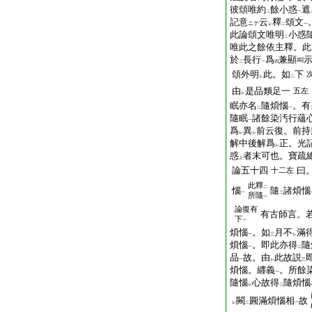
彼頌唯約
餘小惑
遮
二
一
記意
云
釋
頌文
ニテ
レ
二
一
此論頌文唯明
小惑
二
唯此之餘依主釋。此
於
長行
爲
兼顯
二
一
四
頌外明
此。如
下
レ
二
由
是品類足一
五左
レ
眠亦名
隨煩惱
。有
二
一
隨眠
諸餘染汚行蘊
一
爲
異
前云復。前持
レ
レ
解中後解爲
正。光
レ
惑
者末可也。寶疏
上
論五十四
曰
十二左
此釋
二
惱
隨
諸煩惱
一
二
所隨
一
論復有
有古師言。
下
一
煩惱
。如
月不
滿
一
三
レ
煩惱
。即此亦得
隨
一
二
品
故。由
此故説
一
レ
三
煩惱。纒義
。所餘
一
隨惱
心故得
隨煩惱
レ
二
闕
圓滿煩惱相
故
レ
二
一