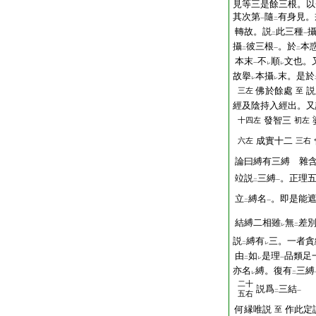
見等三是餘三根。以
其次第
隨
有身見。
一
二
轉故。説
此三種
二
一
攝
彼三根
。於
本
二
一
二
本末
不
順
文也。
一
レ
レ
故擧
本攝
末。是於
レ
レ
佛於餘處
説
三左
至
經及陰持入經出。又
發智三
十四左
初左
成實十二
六左
三右
論曰縛有三縛 雜
竝説
三縛
。正理
二
一
立
縛名
。即是能
二
一
結縛二相雖
無
差
レ
二
説
縛有
三。一者貪
二
レ
由
如
是理
品類足
二
レ
一
亦名
縛。復有
三縛
レ
二
二十
説爲
三結
二
一
五右
何縁唯説
作此定
至