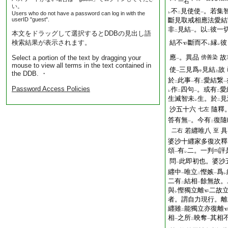
一右
い。
不
見使使
。若集
Users who do not have a password can log in with the
レ
二
一
userID "guest".
斷見取戒相應法愛結
非
見結
。以
彼一
二
一
二
本文をドラッグして選択するとDDBの見出し語
検索結果が表示されます。
結不
斷而不
縁
彼
レ
レ
應
。異品
故
Select a portion of the text by dragging your
傍
善染
一
mouse to view all terms in the text contained in
使
三見爲
見結
故
一
中
上
the DDB. ・
於
此事
有
愛結繋
二
一
二
一
Password Access Policies
作
四句
。或有
愛
レ
二
一
二
生滅智未
生。於
見
レ
二
沙五十六
隨釋
七左
答有無
。今有
復隨
一
二
若纒唯八
具
二右
至
婆沙十纒家多復次釋
頌
有
二。一判
評
一
レ
問
此即初也。婆沙
一
纒中
唯立
慳嫉
爲
一
二
一
レ
二有
結相
餘無故。
二
一
與
慳獨立離
二故
レ
者。謂自力現行。離
纒雖
能獨立亦復離
二
相
之所
映奪
其相
一
二
一