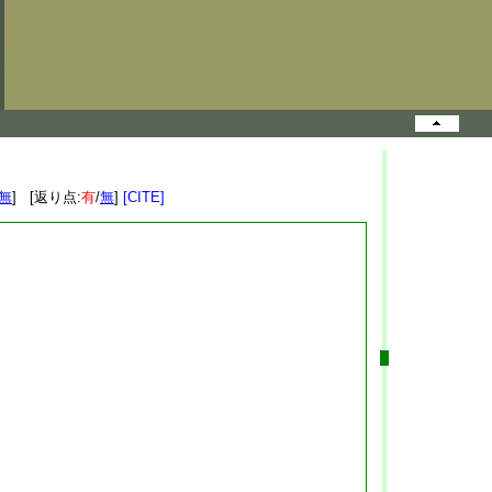
無
] [返り点:
有
/
無
]
[CITE]