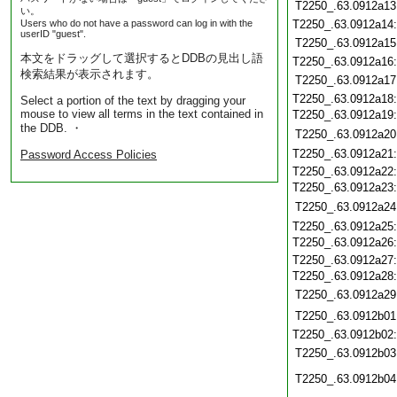
T2250_.63.0912a13
い。
Users who do not have a password can log in with the
T2250_.63.0912a14
userID "guest".
T2250_.63.0912a15
本文をドラッグして選択するとDDBの見出し語
T2250_.63.0912a16
検索結果が表示されます。
T2250_.63.0912a17
T2250_.63.0912a18
Select a portion of the text by dragging your
mouse to view all terms in the text contained in
T2250_.63.0912a19
the DDB. ・
T2250_.63.0912a20
T2250_.63.0912a21
Password Access Policies
T2250_.63.0912a22
T2250_.63.0912a23
T2250_.63.0912a24
T2250_.63.0912a25
T2250_.63.0912a26
T2250_.63.0912a27
T2250_.63.0912a28
T2250_.63.0912a29
T2250_.63.0912b01
T2250_.63.0912b02
T2250_.63.0912b03
T2250_.63.0912b04