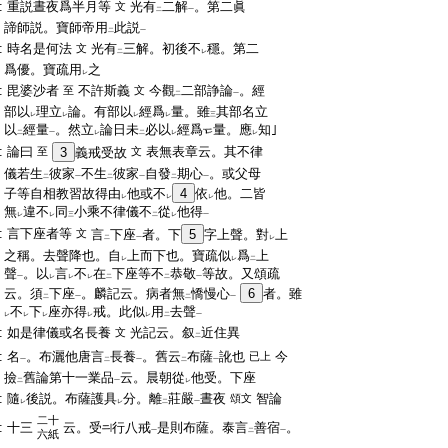
:
重説晝夜爲半月等
光有
二解
。第二眞
文
二
一
:
諦師説。寶師帝用
此説
二
一
:
時名是何法
光有
三解。初後不
穩。第二
文
二
レ
:
爲優。寶疏用
之
レ
:
毘婆沙者
不許斯義
今觀
二部諍論
。經
至
文
二
一
:
部以
理立
論。有部以
經爲
量。雖
其部名立
レ
レ
レ
レ
三
:
以
經量
。然立
論日未
必以
經爲
量。應
知｣
二
一
レ
二
レ
レ
:
論曰
表無表章云。其不律
至
3
義戒受故
文
:
儀若生
彼家
不生
彼家
自發
期心
。或父母
二
一
二
一
二
一
:
子等自相教習故得由
他或不
4
依
他。二皆
レ
レ
レ
:
無
違不
同
小乘不律儀不
從
他得
レ
レ
三
二
レ
一
:
言下座者等
文
言
下座
者。下
5
字上聲。對
上
二
一
レ
:
之稱。去聲降也。自
上而下也。寶疏似
爲
上
レ
レ
二
:
聲
。以
言
不
在
下座等不
恭敬
等故。又頌疏
一
レ
レ
レ
二
二
一
:
云。須
下座
。麟記云。病者無
憍慢心
6
者。雖
二
一
二
一
:
不
下
座亦得
戒。此似
用
去聲
レ
レ
レ
レ
レ
二
一
:
如是律儀或名長養
光記云。叙
近住異
文
二
:
名
。布灑他唐言
長養
。舊云
布薩
訛也
今
已上
一
二
一
二
一
:
撿
舊論第十一業品
云。晨朝從
他受。下座
二
一
レ
:
隨
後説。布薩護具
分。離
莊嚴
晝夜
智論
頌文
レ
レ
二
一
二十
:
十三
云。受
行八戒
是則布薩。泰言
善宿
。
一
二
一
六紙