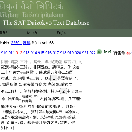
:
佛出家
遂亦出家。聞
三歸
時即得
具戒
麟
レ
一
二
一
二
一
:
記云。謂六十賢人共爲
部集
。惠暉云。謂六十
二
一
:
賢衆部共集受戒也。有釋。六十人共爲
部黨
。
二
一
:
衆首名
賢也。今謂。麟釋部集
非也。惠暉爲
レ
一
:
正。濟縁賢部未詳者。賢部易
解。何爲
未詳
。
レ
レ
二
一
:
四分受戒犍度云。佛先度
五人
共佛爲
六羅
二
一
二
用条件
使い方
English
:
漢
。次度
耶輸伽子
爲
七。次度
耶輸伽同友
一
二
一
レ
二
:
四人
爲
十一
。次度
耶輸伽同友五十人
爲
一
二
一
二
一
(No.
2250_
湛慧
撰 ) in Vol. 63
:
六十一
。次度
如來同友五十人
爲
百十一
。次
一
二
一
二
一
:
度
那羅陀梵志爲
百十二
。故時世間有
百
910
911
912
913
914
915
916
917
918
919
920
921
922
[行番号:
有
/
二
二
一
二
:
十一羅漢
。共
佛爲
百十二
。又頌疏云。佛遣
一
レ
二
一
二
:
阿難
爲説
三歸
。麟云。準
光寶疏
咸言
遣
阿
一
二
一
二
一
下
二
:
羅漢
爲説
三歸
。非阿難也。惠暉云。佛成道
一
中
上
:
二十年後方有
阿難
。佛成道八年後二歸即
二
一
:
得戒。言
阿難傳
三歸
。應
1
是譯者錯
也
三
二
一
二
一
:
如是所得
依表業而發
光師會
前後文
至
文
二
一
:
有
二解別
。初解前後各別。於
中
2
中文論主
二
一
レ
寶師不
言
レ
二
:
叙
餘師義
次解前後不
違。又正理･
二
一
レ
餘師義
一
:
婆沙各有
兩説
並配
此論前後兩説
。以爲
二
一
二
一
二
:
正理婆沙不
別。寶師彈
斥光師
云
兩論同
。
一
二
一
:
更辯
兩論義趣有
別。又評
出此論有
前後
二
二
:
違
置而不
會。却是寶師學力之所
致也。他
一
レ
レ
:
則不
能
レ