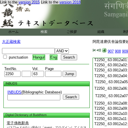
Link to the
version 2015
Link to the
version 2018
T2250_.63.0911c19
T2250_.63.0911c20
T2250_.63.0911c21
T2250_.63.0911c22
T2250_.63.0911c23
T2250_.63.0911c24
ホーム
検索
ご挨拶
組織
利
T2250_.63.0911c25
T2250_.63.0911c26
大正蔵検索
阿毘達磨倶舍論指要鈔 
T2250_.63.0911c27
T2250_.63.0911c28
907
908
909
T2250_.63.0911c29
punctuation
Hangul
Eng
T2250_.63.0912a01
T2250_.63.0912a02
TextNo.
Vol.
Page
T2250_.63.0912a03
T2250_.63.0912a04
T2250_.63.0912a05
INBUDS
T2250_.63.0912a06
INBUDS
(Bibliographic Database)
T2250_.63.0912a07
Search
T2250_.63.0912a08
T2250_.63.0912a09
T2250_.63.0912a10
Digital Dictionary of Buddhism
T2250_.63.0912a11
電子佛教辭典
T2250_.63.0912a12
パスワードがない場合は「guest」でログインしてくださ