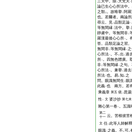
三天中。除
大梵天
二
一
論已生心心所法中。
之類
。故唯擧
阿羅
上
二
也。若爾者。兩論所
尋云。見
品類足論
二
一
等無間縁
法中。擧
一
二
靜慮中。等無間非
二
羅漢最後心心所
。
一
答。品類足論之習。
無間非
等無間縁
之
二
一
心所法
。不
出
過
一
レ
二
所
。四無色體廣。
一
非
等無間縁
之句。
二
一
心所法
。兼擧
過去
一
二
所法
也。易
知
之
一
レ
レ
問。眼識無間生
眼
二
此義
也
兩方。若
一
乘義章
依
毘曇
第五
二
性
婆沙抄
文
第七末
一
雜心第一卷
。五識
一
第二
云。苦根彼苦
十一
任
此等人師解
文
二
眼識
之義。不
可
一
レ
レ