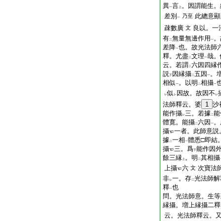
異
言
。因謂能生。
一
上
差別
此總意顯
乃至
一
疎數廣
良以。一
文
有
無量無邊作用
。
二
一
差降
也。故光法師
一
釋。尤盡
文理
哉。
二
一
云。若謂
六因四縁
二
説
因縁攝
五因
。
下
二
一
相似
。以明
相攝
一
二
一
似
因故。故因不
レ
レ
レ
法師釋云。婆
1
沙
能作攝
三。若據
能
レ
二
體寛。能攝
六因
。
二
一
攝
一者。此師意説
據
一相
體悉□即結
二
一
攝
三。爲
能作因
下
餘三縁
。明
其相攝
上
二
上攝
六
次寶法
文
非
一。存
光法師解
レ
二
釋
也
一
問。光法師意。生等
縁攝。増上縁攝二釋
云。光法師釋云。