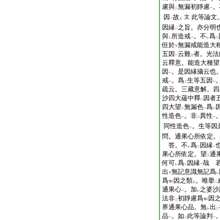
慮與
無漏初靜慮
。
二
一
因
故
此等論文
文
一
上
因縁
之旨。亦分明
一
與
所造戒
。不
爲
二
一
レ
二
但於
無漏戒能造大
下
五因
云難
者。光法
一
上
云釋意。能造大種望
因
。是因縁攝云也
一
戒
。爲
生等五因
一
二
一
疏云。三藏意解。四
沙四大蘊中釋
因者
二
四大望
無漏色
爲
二
一
二
性造色
。非
異性
一
二
一
同性造色
。生等因
一
問。通果心所依定。
答。不
爲
因縁
レ
二
一
果心所依定。望
通
二
何可
爲
因縁
哉
若
レ
二
一
出
無記意識無記爲
下
レ
爲
因之類
。唯擧
上
二
通果心
。加
之婆沙
一
レ
法非
初靜慮爲
因
二
界通果心品。無
出
レ
二
品
。如
此等論判
一
二
一