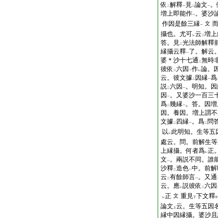
依
解釋
見
論文
。
二
一
二
一
増上即能作
。婆沙
一
作因是餘三縁
文
一
攝也。尤可
云
増上
レ
二
答。見
光法師解釋
二
縁攝云釋
了。解云
一
婆＊沙十七通
無時
二
彼依
六因
作
論。
二
一
レ
云。彼文據
因縁
爲
二
一
説
六因
。明知。因
二
一
因
。又婆沙一百三
一
爲
幾縁
。答。因増
二
一
因。養因。増上謂不
文據
四縁
。爲
問
二
一
二
以
此明知。生等五
レ
處云。問。前解生等
上縁攝。何者爲
正
レ
文
。兩説不同。誰
一
沙釋
造色
中。前解
二
一
云
有餘師言
。又通
二
一
云。應
説彼依
六因
レ
二
正
重見
下文釋
文
レ
下
中
論文
云。生等五因
上
縁中因縁攝。婆沙且