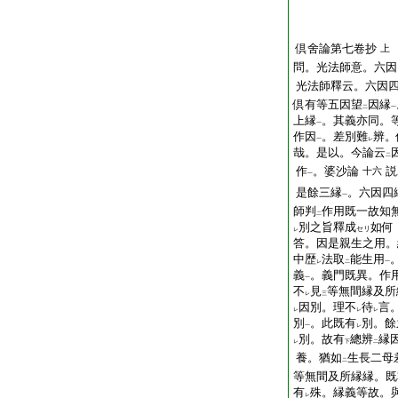
倶舍論第七卷抄
上
問。光法師意。六因
光法師釋云。六因
倶有等五因望
因縁
二
一
上縁
。其義亦同。
一
作因
。差別難
辨。
一
レ
哉。是以。今論云
二
作
。婆沙論
説
十六
一
是餘三縁
。六因四
一
師判
作用既一故知
二
別之旨釋成
如何
セリ
レ
答。因是親生之用。
中歴
法取
能生用
レ
二
一
義
。義門既異。作
一
不
見
等無間縁及所
レ
三
因別。理不
待
言
レ
レ
レ
別
。此既有
別。餘
一
レ
別。故有
總辨
縁
レ
下
二
養。猶如
生長二母
二
等無間及所縁縁。既
有
殊。縁義等故。
レ