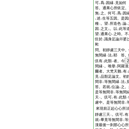
可
爲
因縁
見如何
レ
二
一
答。通果心所依定。
無
之。何可
爲
因
レ
レ
二
述
生等五因。是因
レ
二
種
。望
所造色
論
一
二
一
レ
因
之文
。以
此等
一
上
二
望
通果心
之時。不
二
一
但於
識身足論幷婆
二
歟
問。初靜慮三天中。
無間縁
法
耶
答。
一
上
倶有
此類
者。今
2
二
一
間縁
。唯擧
阿羅漢
一
二
爾者。大梵天難
有
レ
二
見
品類足論文。初
二
間非
等無間縁
法
二
一
上
答。若就
位論
之。
レ
レ
是等無間非
等無間
二
天
。倶可
有
此類
一
レ
二
一
慮中。是等無間非
二
來現前正起心心所
靜慮三天
。倶可
有
一
レ
就
畢竟等無間非
等
下
二
漢最後一刹那心心所