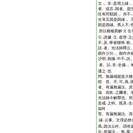
文
。非
是増上縁
一
二
一
者。或言
因者。是
レ
倶有同類因
。亦不
一
レ
生等五因是因縁
。
一
因是因縁。舊人不
レ
所以種種異解
生
文
引
證據
立
道理
之
二
一
二
一
不
及
學者聊簡
歟
レ
二
一
説
者。光法師釋云
一
能作少分
。能作亦
一
沙明
相攝
中不
説
二
一
レ
者。以
非
全攝
。
レ
二
一
通之
也
一
問。無漏戒能造大種
耶
答。不
可
爲
レ
レ
二
者。有漏無漏法。其
哉
若依
之爾者。
レ
光法師今解釋也。而
造戒
之時。既具
生
一
二
如何
答。有漏無漏法。其
縁
云事。文理必然
一
爲
因法云何。謂有
レ
出
有漏法
。無
擧
二
一
レ
二