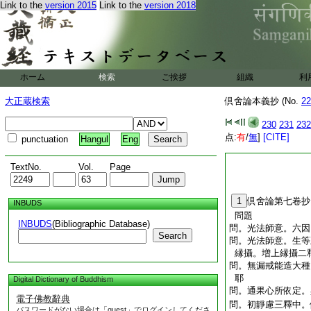
Link to the
version 2015
Link to the
version 2018
ホーム
検索
ご挨拶
組織
利
大正蔵検索
倶舍論本義抄 (No.
22
230
231
232
点:
有
/
無
]
[CITE]
punctuation
Hangul
Eng
TextNo.
Vol.
Page
1
倶舍論第七卷抄
INBUDS
問題
INBUDS
(Bibliographic Database)
問。光法師意。六因
Search
問。光法師意。生等
縁攝。増上縁攝二
問。無漏戒能造大種
耶
Digital Dictionary of Buddhism
問。通果心所依定。
電子佛教辭典
問。初靜慮三釋中。
パスワードがない場合は「guest」でログインしてくださ