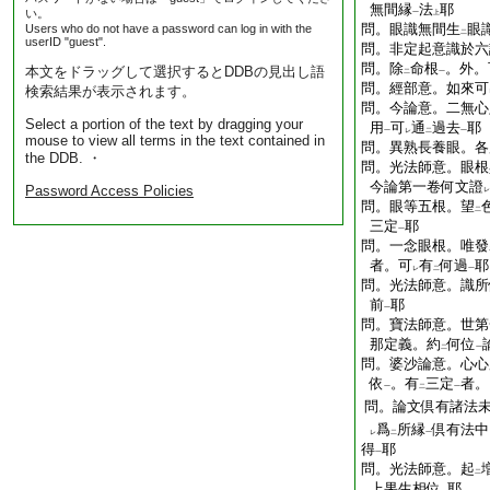
無間縁
法
耶
い。
一
上
問。眼識無間生
眼
Users who do not have a password can log in with the
二
userID "guest".
問。非定起意識於六
問。除
命根
。外。
本文をドラッグして選択するとDDBの見出し語
二
一
問。經部意。如來可
検索結果が表示されます。
問。今論意。二無心
Select a portion of the text by dragging your
用
可
通
過去
耶
一
レ
二
一
mouse to view all terms in the text contained in
問。異熟長養眼。各
the DDB. ・
問。光法師意。眼根
今論第一卷何文證
Password Access Policies
レ
問。眼等五根。望
二
三定
耶
一
問。一念眼根。唯發
者。可
有
何過
耶
レ
二
一
問。光法師意。識所
前
耶
一
問。寶法師意。世第
那定義。約
何位
二
一
問。婆沙論意。心心
依
。有
三定
者。
一
二
一
問。論文倶有諸法
爲
所縁
倶有法中
レ
二
一
得
耶
一
問。光法師意。起
二
上果生相位
耶