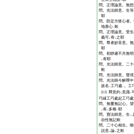
一
問。正理論意。無想
問。光法師意。生等
耶
問。防定方便心者。
地善心
歟
一
問。正理論意。受生
義可
有
之耶
レ
レ
問。尊者妙音意。無
耶
問。初靜慮不共無明
有耶
レ
問。光法師意。二十
歟
問。光法師意。聲境
問。光法師今解釋中
故名
工巧處
。工
二
一
釋意約
意識
云云
二
一
巧縁工巧處起工巧處
問。無覆無記心。望
有
多種
耶
レ
二
一
問。寶法師意。生
二
自性無記歟
問。二十心相生。唯
説意
論
之歟
レ
レ