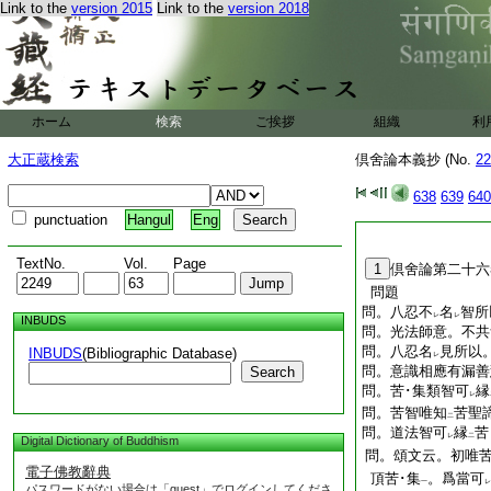
度普及而已
Link to the
version 2015
Link to the
version 2018
2
右筆華嚴宗末
年齡七十二
ホーム
検索
ご挨拶
組織
利
大正蔵検索
倶舍論本義抄 (No.
22
638
639
640
punctuation
Hangul
Eng
TextNo.
Vol.
Page
1
倶舍論第二十六
問題
問。八忍不
名
智所
レ
レ
INBUDS
問。光法師意。不共
問。八忍名
見所以
INBUDS
(Bibliographic Database)
レ
問。意識相應有漏善
Search
問。苦･集類智可
縁
レ
問。苦智唯知
苦聖
二
問。道法智可
縁
苦
レ
二
Digital Dictionary of Buddhism
問。頌文云。初唯苦
電子佛教辭典
頂苦･集
。爲當可
一
レ
パスワードがない場合は「guest」でログインしてくださ