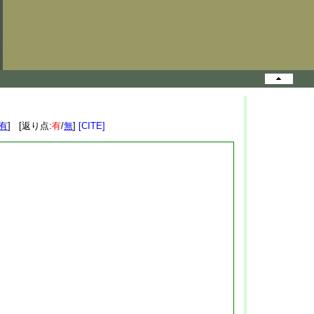
有
] [返り点:
有
/
無
]
[CITE]