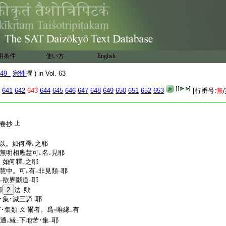
葉權僧正宗性
用条件
使い方
English
49_
宗性
撰 ) in Vol. 63
641
642
643
644
645
646
647
648
649
650
651
652
653
[行番号:
無
/
卷抄
上
以。如何釋
之耶
レ
無明相應慧可
名
見耶
レ
レ
。如何釋
之耶
レ
慧中。可
有
非見類
耶
レ
二
一
欲界斷道
耶
二
一
諦
2
法
歟
一
･集･滅三諦
耶
一
･集類
爾者。爲
唯縁
有
文
三
二
通
縁
下地苦･集
耶
レ
二
一