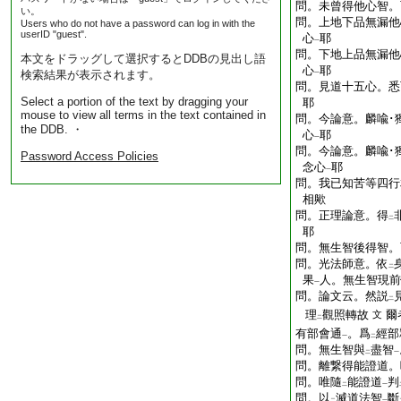
問。未曾得他心智。
い。
問。上地下品無漏他
Users who do not have a password can log in with the
userID "guest".
心
耶
一
問。下地上品無漏他
本文をドラッグして選択するとDDBの見出し語
心
耶
検索結果が表示されます。
一
問。見道十五心。悉
Select a portion of the text by dragging your
耶
mouse to view all terms in the text contained in
問。今論意。麟喩･
the DDB. ・
心
耶
一
問。今論意。麟喩･
Password Access Policies
念心
耶
一
問。我已知苦等四行
相歟
問。正理論意。得
二
耶
問。無生智後得智。
問。光法師意。依
二
果
人。無生智現前
一
問。論文云。然説
二
理
觀照轉故
爾
文
二
有部會通
。爲
經部
一
二
問。無生智與
盡智
二
一
問。離繋得能證道。
問。唯隨
能證道
判
二
一
問。以
滅道法智
斷
二
一