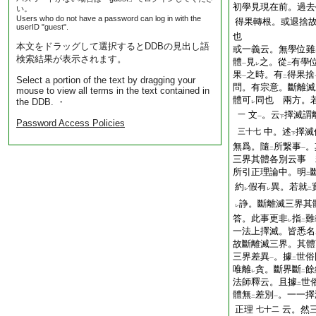
初學見現在前。過去
い。
Users who do not have a password can log in with the
得果轉根。或退捨
userID "guest".
也
本文をドラッグして選択するとDDBの見出し語
或一義云。無學位雖
検索結果が表示されます。
體
見
之。從
有學
一
レ
二
果
之時。有
得果捨
一
二
Select a portion of the text by dragging your
問。有宗意。斷離滅
mouse to view all terms in the text contained in
體可
同也
兩方。若
the DDB. ・
レ
文
。云
擇滅謂
一
一
下
Password Access Policies
中。述
擇滅
三十七
下
無爲。隨
所繋事
。
二
一
三界其體各別云事
所引正理論中。明
二
約
假有
異。若就
レ
レ
二
諍。斷離滅三界其
レ
答。此事更非
指
難
レ
二
一法上擇滅。皆悉名
故斷離滅三界。其體
三界差異
。據
世俗
一
二
唯離
貪。斷界斷
餘
レ
二
法師釋云。且據
世
二
體無
差別
。一一擇
二
一
正理
云。然
七十二