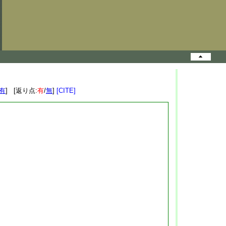
有
] [返り点:
有
/
無
]
[CITE]