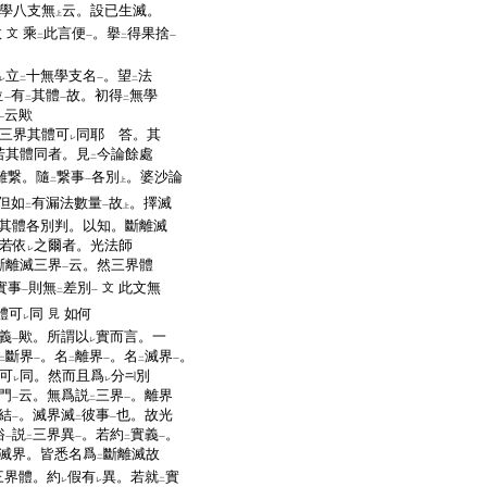
學八支無
云。設已生滅。
上
故
乘
此言便
。擧
得果捨
文
二
一
二
一
立
十無學支名
。望
法
レ
二
一
二
位
有
其體
故。初得
無學
一
二
一
二
云歟
一
三界其體可
同耶
答。其
レ
其體同者。見
今論餘處
二
離繋。隨
繋事
各別
。婆沙論
二
一
上
但如
有漏法數量
故
。擇滅
二
一
上
其體各別判。以知。斷離滅
若依
之爾者。光法師
レ
斷離滅三界
云。然三界體
一
實事
則無
差別
此文無
文
一
二
一
體可
同
如何
見
レ
義
歟。所謂以
實而言。一
一
レ
斷界
。名
離界
。名
滅界
。
二
一
二
一
二
一
可
同。然而且爲
分
別
レ
レ
門
云。無爲説
三界
。離界
一
二
一
結
。滅界滅
彼事
也。故光
一
二
一
俗
説
三界異
。若約
實義
。
一
二
一
二
一
滅界。皆悉名爲
斷離滅故
二
三界體。約
假有
異。若就
實
レ
レ
二