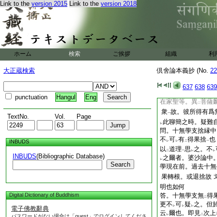
2
可有理若和合者
Link to the
version 2015
Link to the
version 2018
答。理和者。有
多
二
理和
也。而麟喩獨
一
證
四諦理
故。不
二
一
レ
師解釋
。云
菩薩獨
一
下
身中無漏法中所攝
上
ホーム
検索
ご挨拶
組織
利
理和之義
。不
成
一
レ
二
法。是法寶攝。非
二
大正蔵検索
倶舍論本義抄 (No.
22
在家聖等。不
成
僧
レ
二
出
自義
云。僧有
二
一
二
637
638
639
聖人據
理。故皆名
レ
punctuation
Hangul
Eng
在家聖等。異
菩薩
二
衆
故。彼所得有爲
一
TextNo.
Vol.
Page
此聊簡之時。疑難
レ
問。十無學支捨縁中
不
可
有
得果捨
也
INBUDS
レ
レ
二
一
以
道理
思
之。不
二
一
レ
レ
INBUDS
(Bibliographic Database)
之爾者。婆沙論中
レ
Search
學現在前。過去十無
果轉根。或退捨故
明也如何
Digital Dictionary of Buddhism
答。十無學支無
得
二
更不
可
疑
之。但
レ
レ
レ
電子佛教辭典
云
爾也。即見
次上
レ
二
パスワードがない場合は「guest」でログインしてくださ