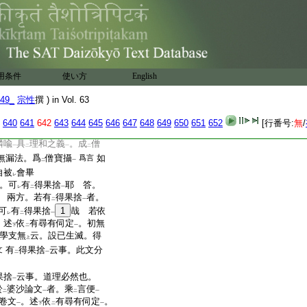
可
有
理和之義
也如何｣
レ
二
一
類聖人
。彼此同證
理。名
之
一
レ
二
覺。獨一出世。無
彼此同
三
具
理和之義
也。故見
光法
二
一
二
覺。獨一出世。不
成
僧衆
。
レ
二
一
。菩薩麟角。獨一出世。無
二
用条件
使い方
English
僧衆
。故彼所得。有爲無漏
一
僧寶攝
定置。問
天中聖人。
一
下
49_
宗性
撰 ) in Vol. 63
衆
。何寶所
攝。答
此問
一
二
一
二種
。一者事和。二者理和。
一
640
641
642
643
644
645
646
647
648
649
650
651
652
[行番号:
無
/
僧
此答意云。天中聖人。
文
レ
麟喩
具
理和之義
。成
僧
一
二
一
二
無漏法。爲
僧寶攝
如
爲言
二
一
自被
會畢
レ
。可
有
得果捨
耶
答。
レ
二
一
兩方。若有
得果捨
者。
二
一
可
有
得果捨
1
哉
若依
レ
二
一
。述
依
有尋有伺定
。初無
下
二
一
學支無
云。設已生滅。得
上
有
得果捨
云事。此文分
文
二
一
果捨
云事。道理必然也。
一
於
婆沙論文
者。乘
言便
二
一
二
一
卷文
。述
依
有尋有伺定
。
一
下
二
一