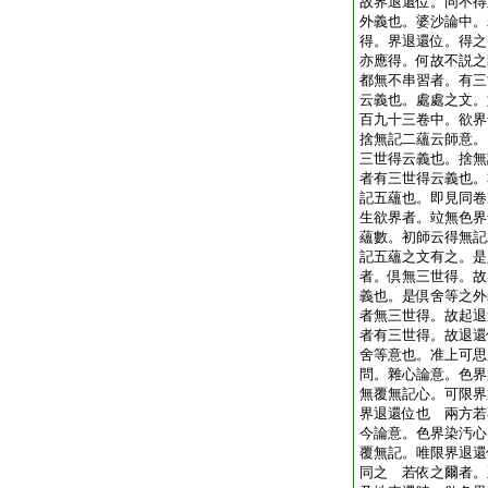
故界退還位。同不得
外義也。婆沙論中。
得。界退還位。得之
亦應得。何故不説之
都無不串習者。有三
云義也。處處之文。
百九十三卷中。欲界
捨無記二蘊云師意。
三世得云義也。捨無
者有三世得云義也。
記五蘊也。即見同卷
生欲界者。竝無色界
蘊數。初師云得無記
記五蘊之文有之。是
者。倶無三世得。故
義也。是倶舍等之外
者無三世得。故起退
者有三世得。故退還
舍等意也。准上可思
問。雜心論意。色界
無覆無記心。可限界
界退還位也
兩方若
今論意。色界染汚心
覆無記。唯限界退還
同之
若依之爾者。