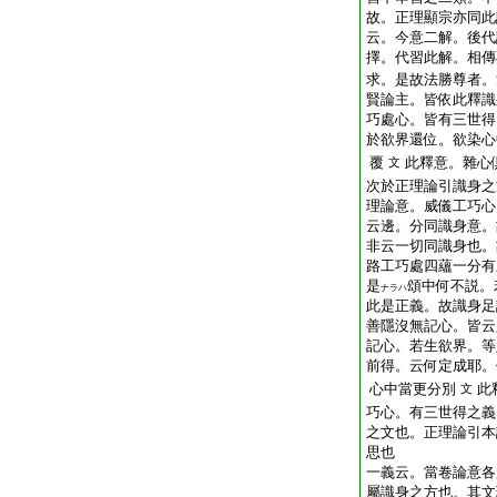
故。正理顯宗亦同此
云。今意二解。後代
擇。代習此解。相傳
求。是故法勝尊者。
賢論主。皆依此釋識
巧處心。皆有三世得
於欲界還位。欲染心
覆
此釋意。雜心
文
次於正理論引識身之
理論意。威儀工巧心
云邊。分同識身意。
非云一切同識身也。
路工巧處四蘊一分有
是
頌中何不説。
ナラハ
此是正義。故識身足
善隱沒無記心。皆云
記心。若生欲界。等
前得。云何定成耶。
心中當更分別
此
文
巧心。有三世得之義
之文也。正理論引本
思也
一義云。當卷論意各
屬識身之方也。其文