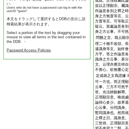
成就。正理既屬此論
い。
豈以正理顯宗。屬識
Users who do not have a password can log in with the
作論意各別之釋之時
userID "guest".
身之方無置等言。云
本文をドラッグして選択するとDDBの見出し語
方置等言。可等取正
検索結果が表示されます。
疑云。當處論意各別
身之方云事。不可然
Select a portion of the text by dragging your
mouse to view all terms in the text contained in
問難之言。既云顯
the DDB. ・
理二十雖不改頌。長
違識身等文。如何會
Password Access Policies
方乎。答之作論意各
識身之方云事。甚分
文。云理亦應言得自
不善心。欲無覆心定
定成就之文爲證據
可一方也。而正理顯
云事。三方不可然乎
答。光法師餘解釋。
正理顯宗意。唯就威
論得心多少。故界退
心云事。分同識身。
暫同識身也。然而就
之釋之日。識身意。
三世得。正理顯宗意
習不串習之二類。不