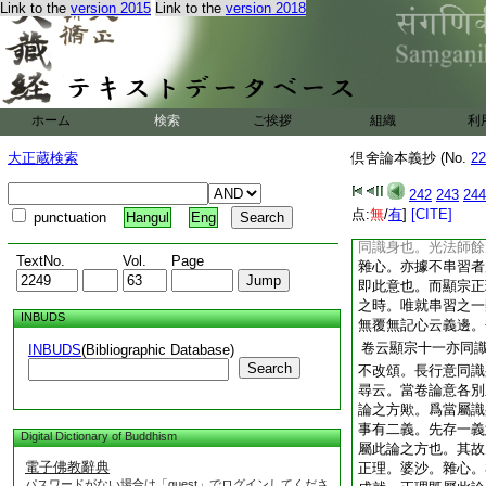
Link to the
version 2015
Link to the
version 2018
次得七六二種。色善
正理論或一本云理亦
本論説成不善心欲無
就其串習之一類見之
無覆無記心云義邊。
云顯宗正理論意同識
ホーム
検索
ご挨拶
組織
利
意。論威儀工巧心三
也。重意云。識身足
大正蔵検索
倶舍論本義抄 (No.
22
巧心。不簡串習不串
顯宗兩論意。欲界威
242
243
244
習之二類。不串習之
点:
無
/
有
]
[CITE]
punctuation
Hangul
Eng
此義邊見之。正理顯
同識身也。光法師餘
TextNo.
Vol.
Page
雜心。亦據不串習者
即此意也。而顯宗正
之時。唯就串習之一
INBUDS
無覆無記心云義邊。
卷云顯宗十一亦同
INBUDS
(Bibliographic Database)
Search
不改頌。長行意同識
尋云。當卷論意各別
論之方歟。爲當屬識
事有二義。先存一義
Digital Dictionary of Buddhism
屬此論之方也。其故
電子佛教辭典
正理。婆沙。雜心。
パスワードがない場合は「guest」でログインしてくださ