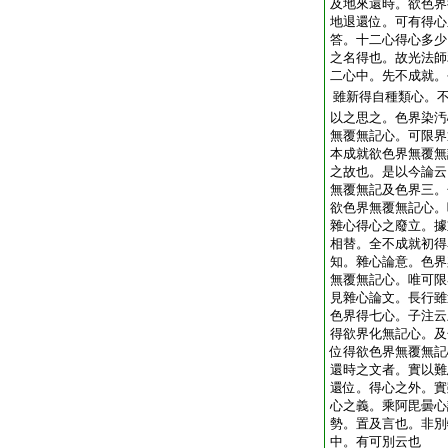
及地來還時。欲色界
地退還位。可有得心
答。十二心得心多少
之名得也。故光法師
二心中。先不成就。
雖新得自種類心。
以之思之。色界染汚
無覆無記心。可限界
本成就欲色界無覆無
之故也。是以今論云
無覆無記及色界三。
欲色界無覆無記心。
雜心得心之廢立。據
相替。全不成就初得
知。雜心論意。色界
無覆無記心。唯可限
見雜心論文。長行雖
色界得七心。子注云
得欲界化無記心。及
位得欲色界無覆無記
還時之文者。實以難
還位。得心之外。實
心之義。乘阿毘曇心
勢。置及言也。非別
中。有可別云也