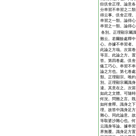
但倶舍正理。論意各
分串習不串習之二類
得云事。倶舍正理。
串習之一類。論得心
串習之一類。論得心
各別。正理顯宗屬
難云。若爾餘處釋中
心。亦據不串習者。
此論之方哉。次當卷
等言。此論之方。置
答。第四卷處。倶舍
儀工巧心。串習不串
論之方也。第七卷處
類。正理顯宗。唯約
別。正理顯宗屬識身
違。其意在之。次當
如此之文體。可隨時
何況。問難之言。既
如何會釋。識身之下
理。故答中識身足方
雜心。同此論意。故
等取婆沙雜心也。何
云識身等論。據串習
界無覆。識身足方置