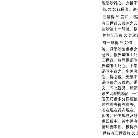
理婆沙雜心。亦據不
就
如解釋者。婆
文
三世得
爰知。彼
見
有三世得云義無之云
婆沙論中一師意。欲
捨無記五蘊
此師
文
有三世得
如何
見
答。見婆沙論處處之
意云。欲界威儀工巧
三世得。故界退還位
界威儀工巧心。不串
還位不得之。串習者
位。得之也。更無不
還位得之云義也。退
文。即此旨見。所謂
欲界○無覆無記。一
儀工巧處多分四蘊彼
若在過去得亦過去。
若在現在得亦現在。
習者。如佛馬勝及餘
處四蘊中。善串習者
情所善串習。彼得亦
世各有三世得故
文