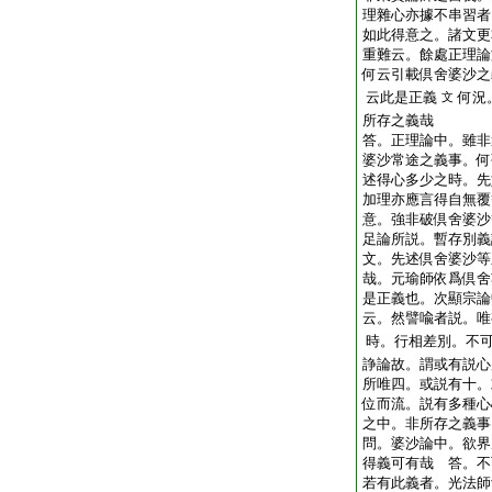
理雜心亦據不串習者
如此得意之。諸文更
重難云。餘處正理論
何云引載倶舍婆沙之
云此是正義
何況
文
所存之義哉
答。正理論中。雖非
婆沙常途之義事。何
述得心多少之時。先
加理亦應言得自無覆
意。強非破倶舍婆沙
足論所説。暫存別義
文。先述倶舍婆沙等
哉。元瑜師依爲倶舍
是正義也。次顯宗論
云。然譬喩者説。唯
時。行相差別。不
諍論故。謂或有説心
所唯四。或説有十。
位而流。説有多種心
之中。非所存之義事
問。婆沙論中。欲界
得義可有哉
答。不
若有此義者。光法師