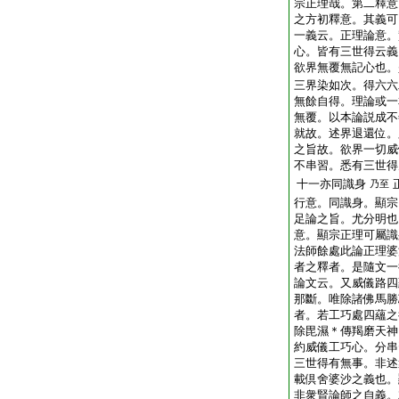
宗正理哉。第二釋意
之方初釋意。其義可
一義云。正理論意。
心。皆有三世得云義
欲界無覆無記心也。
三界染如次。得六六
無餘自得。理論或一
無覆。以本論説成不
就故。述界退還位。
之旨故。欲界一切威
不串習。悉有三世得
十一亦同識身
乃至
行意。同識身。顯宗
足論之旨。尤分明也
意。顯宗正理可屬識
法師餘處此論正理婆
者之釋者。是隨文一
論文云。又威儀路四
那斷。唯除諸佛馬勝
者。若工巧處四蘊之
除毘濕＊傳羯磨天神
約威儀工巧心。分串
三世得有無事。非述
載倶舍婆沙之義也。
非衆賢論師之自義。