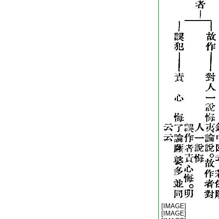
[IMAGE]
[IMAGE]