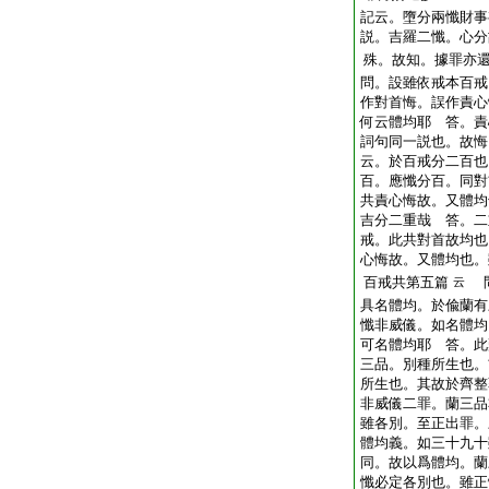
記云。墮分兩懺財事
説。吉羅二懺。心分
殊。故知。據罪亦
問。設雖依戒本百戒
作對首悔。誤作責心
何云體均耶 答。責
詞句同一説也。故悔
云。於百戒分二百也
百。應懺分百。同對
共責心悔故。又體均
吉分二重哉 答。二
戒。此共對首故均也
心悔故。又體均也。
百戒共第五篇
問
云
具名體均。於偸蘭有
懺非威儀。如名體均
可名體均耶 答。此
三品。別種所生也。
所生也。其故於齊整
非威儀二罪。蘭三品
雖各別。至正出罪。
體均義。如三十九十
同。故以爲體均。蘭
懺必定各別也。雖正