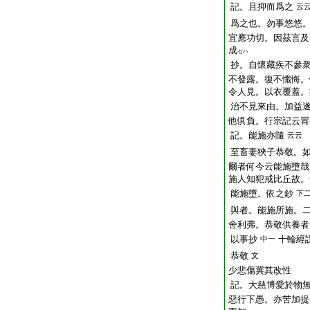
記。且抑而爲之
云
爲之也。勿事悠悠
宜應功切。因茲言及
成
セハ
抄。自懷藏疾不參
不發露。復不懺悔。
令人見。以衣覆蓋。
治不見來由。
加益
他倶負。行宗記云冐
記。能施亦隨
云云
至畜妻狹子恭敬。
爾者何今云能施墮哉
施人知犯戒比丘故。
能施墮。依之鈔
下
與者。能施所施。
舍利弗。恭敬供養者
以事抄
十輪經
中一
恭敬
文
少悲傷冀其改性
記。大慈博愛於物
惡行下愚。亦
苦
加提