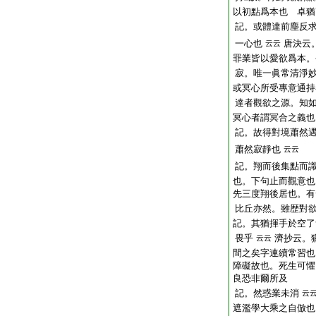
以初點爲本也 卓猶
記。或體達前塵反
一心也
唐決云
云云
罪業皆以愛欲爲本。
寂。唯一眞常清淨
或冥心所受專意通持
達者觀欲之源。知
冥心者謂冥合之義也
記。故得對境蕭然
蕭然寂靜也
云云
記。翔而後集點而
也。下句止而觀意也
先三度翔後居也。有
比丘亦然。雖歴對
記。其猶揮手於空了
畏乎
濟抄云。
云云
間之矣字連續常習也
障礙故也。死生可懼
良恐非爾所及
記。然惑業未消
云
遮濫學大乘之自倣也