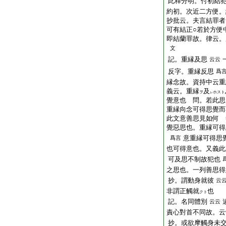
此釋分明。付初結
約初。次近二方便。
抄批云。夫言結罪者
可有結正○若於方便
即結蘭罪故。律云。
文
記。重縁及思
云云
反字。重縁反思
爲
縁念故。資持中云重
義云。重縁
及
ヲ
ホスト
レ
覺意也 問。若此思
重縁向念可得思覺而
此文意善思見如何 
覺惡思也。重縁可得
意重縁可得思
爲言
也可得意也。又義此
可及思不制故犯也
之思也。一列善思得
抄。謂動身就彼
云
非謂正
觸
就
也
クト
記。名同體別
云云
責心對首不同故。云
抄。或欲摩觸身未