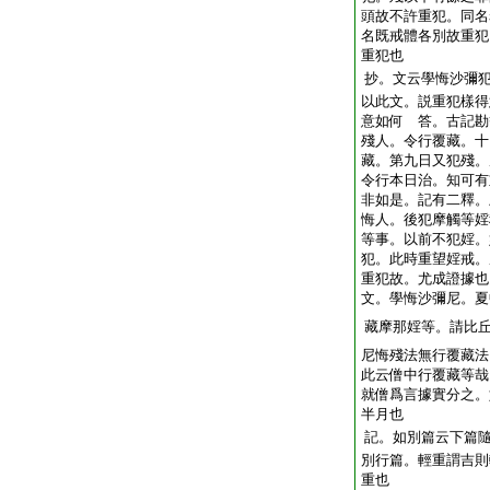
頭故不許重犯。同名
名既戒體各別故重犯
重犯也
抄。文云學悔沙彌
以此文。説重犯樣得
意如何 答。古記勘
殘人。令行覆藏。十
藏。第九日又犯殘。
令行本日治。知可有
非如是。記有二釋。
悔人。後犯摩觸等婬
等事。以前不犯婬。
犯。此時重望婬戒。
重犯故。尤成證據也
文。學悔沙彌尼。夏
藏摩那婬等。請比
尼悔殘法無行覆藏法
此云僧中行覆藏等哉
就僧爲言據實分之。
半月也
記。如別篇云下篇
別行篇。輕重謂吉則
重也