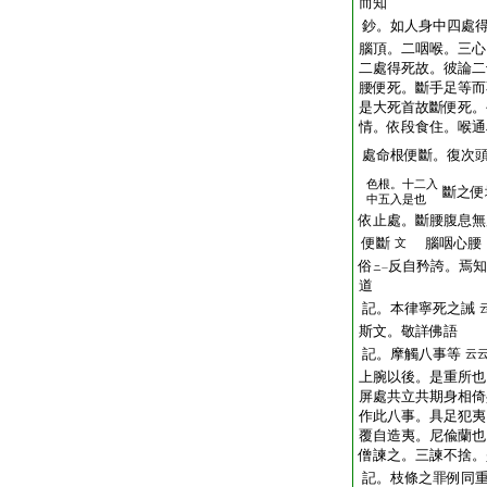
而知
鈔。如人身中四處
腦頂。二咽喉。三心
二處得死故。彼論二
腰便死。斷手足等而
是大死首故斷便死。
情。依段食住。喉通
處命根便斷。復次
色根。十二入
斷之便
中五入是也
依止處。斷腰腹息無
便斷
腦咽心腰
文
俗
反自矜誇。焉知
ニ
一
道
記。本律寧死之誡
斯文。敬詳佛語
記。摩觸八事等
云
上腕以後。是重所也
屏處共立共期身相倚
作此八事。具足犯夷
覆自造夷。尼偸蘭也
僧諫之。三諫不捨。
記。枝條之罪例同