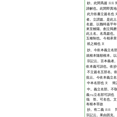
鈔。此間爲篇
云云
諦解也。此間即異地
此方俗書立篇名也
者。立謂篇。是此土
名篇。以魏時嘉平年
來至雒陽。創立羯磨
此土名。名爲篇也。
五種制也。今相承章
祇之稱也
文
抄。今依本義立名
就根本隨順根本。以
宗記云。言本義者
依本義可訓也。依抄
不立篇名五部名。
批云。今依本義立名
中本名部也
簡正
文
中。義立名部。不
義
立名部可訓也
ヲ以
哉 答。可名也。文
有根本罪故
抄。有二義
問
云云
宗記云。果由因克。