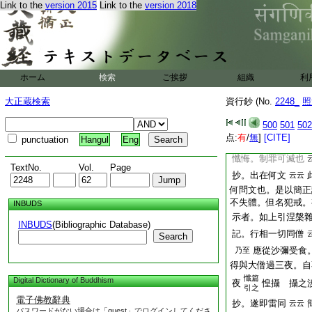
Link to the
version 2015
Link to the
version 2018
云。常途足別。乃約
明
故雖有足數人
文
聽秉法。縱聽縱聽
抄。來不隨意
云云
來非別衆也
諭
不
文
ホーム
検索
ご挨拶
組織
利
文
妙樂大師語
云云
大正蔵検索
資行鈔 (No.
2248_
照
記。依大懺淨可預
懺悔。可滅制罪哉 
500
501
502
謂不滅制罪。但依大
点:
有
/
無
]
[CITE]
punctuation
Hangul
Eng
也。依之覺恩寺義。
懺悔。制罪可滅也
TextNo.
Vol.
Page
抄。出在何文
云云
何問文也。是以簡正
不失體。但名犯戒。
INBUDS
示者。如上引涅槃
INBUDS
(Bibliographic Database)
記。行相一切同僧
Search
應從沙彌受食
乃至
得與大僧過三夜。自
懺篇
Digital Dictionary of Buddhism
夜
惶攝
攝之渉
引之
電子佛教辭典
抄。遂即雷同
云云
パスワードがない場合は「guest」でログインしてくださ