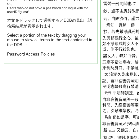
雷聲一例同聞也
文
い。
Users who do not have a password can log in with the
鈔。豈不由愚於教
userID "guest".
云。自陷流俗。謂
本文をドラッグして選択するとDDBの見出し語
焉知 儼然 儔
検索結果が表示されます。
抄。若先嚴淨識託
Select a portion of the text by dragging your
先興起觀行之心。後
mouse to view all terms in the text contained in
如不淨觀成對女人不
the DDB. ・
成。則不行殺盜也。
Password Access Policies
諸女人。猶如白骨
五塵不擧法塵者。解
乘制防身口。不禁意
流溺久染未見其
文
記。自非宿善資薫明
良明志慕孤高行希清
非明師訓匠。
云云
自非宿善資薫等一段
料簡。先從宿善等兩
之。次勤求聚教。乃
仍如是字。可
爲言
非宿善資薫○行希
清
中
新
又點云。自
云云
下
持
故。得對境蕭然
上