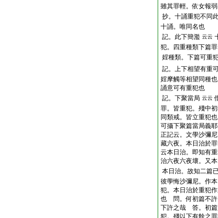
雖其罪輕。依女報弱
抄。十誦重犯不同
十誦。唯同名也
記。此下簡濫
云云
犯。四重種類下篇罪
婬種類。下篇可重
記。上下相望有重
婬摩觸等相望同種也
誦意可有重犯也
記。下聚當局
云云
罪。皆重犯。殘中初
同類戒。皆立重犯也
可攝下聚篇當局義耶
正記云。文學沙彌尼
藏六夜。本日治於罪
云本日治。即知有重
治六夜六夜壞。又本
本日治。故知二篇
彼學悔沙彌尼。作本
犯。本日治於重犯作
也 問。何初篇不許
下許之哉 答。初篇
犯。殘以下有餘之罪