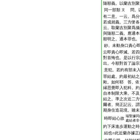
隨順義。以蘭吉別聚
同一部類
問。以
文
有二意。一云。爲分
若成就義。三方便各
云。取蘭吉別聚爲攝
與隨順二義。應通本
順明之。通本罪也。
鈔。未動身口責心
云即責心即滅。若四
對首悔也。是以行宗
出。今順對首了論宗
意犯。若約有部未
罪結處。約最初結之
歟。如何耶 答。依
縁思覺即入犯科。約
自本制限大乘。不及
結之。準之次近二方
爾者。簡正記云。謂
期身住造花境。雖未
瑞聖據同
時即結心故
處結者非
約下床進歩運動之時
結也○此近蘭亦據正