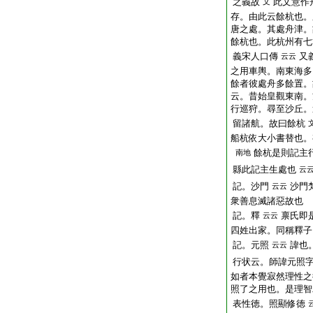
之義故
此文意作
文
存。由此云餘杭也。
唐之處。其處舟津。
餘杭也。此杭州有七
義宋人口傳
又
云云
之用車輿。南東海多
餘者彼處舟多餘置。
云。昔始皇觀東南。
行巡狩。尋至沙丘。
留諸航。故曰餘杭
船杭依大小書替也。
餘杭是則記主
南地
縣此記主生處也
云
記。沙門
沙門
云云
衆善息滅諸惡故也
記。釋
禀氏即
云云
四姓出家。同稱釋子
記。元照
諱也
云云
行状云。師諱元照
如者本覺寂然理性之
照了之用也。是理智
表性徳。照顯修徳