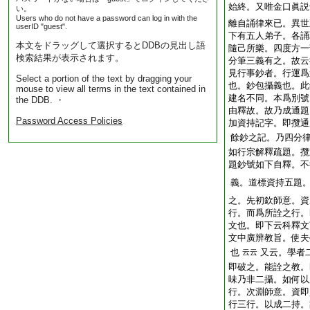
始終。又唯金口眞説
い。
Users who do not have a password can log in with the
離自誦律來已。異世
userID "guest".
下有五人弟子。各誦
本文をドラッグして選択するとDDBの見出し語
隨己所樂。四度方一
検索結果が表示されます。
分筆三義有之。故云
見行事鈔者。行運爲
Select a portion of the text by dragging your
也。鈔包攝義也。此
mouse to view all terms in the text contained in
建名不同。本爲別號
the DDB. ・
由釋故。故乃成通題
Password Access Policies
加資持記字。即攬通
餘鈔之記。乃四分
如行宗解釋疏題。攬
題鈔號如下自釋。不
義。道標資持五題
之。先初欽師意。資
行。而爲所詮之行。
文也。即下云科釋文
文中廣辨教旨。使夫
也
又云。學者
云云
即破之。能詮之教。
味乃非二攝。如何以
行。次淵師意。資即
行三行。以成二持。