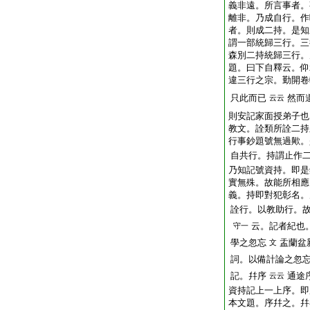
義非遠。所言事者。
離非。乃成自行。作
者。則成二持。是知
謂一部統歸三行。三
森別二持統歸三行。
題。曰下自釋云。仰
違三行之宗。勤開卷
只此而已
然而
云云
則安記家面授弟子也
教文。詮類所詮二持
行事鈔題號無過歟。
自共行。持謂止作
乃知記號資持。即是
實無殊。故能所相應
義。持即對犯彰名。
詮行。以教助行。
云。記者紀也
守一
學之忽忘
盂蘭盆
文
詞。以備計論之忽
記。幷序
通途
云云
資持記上一上序。即
本文題。序幷之。幷