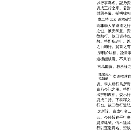
以行事爲名。記乃資
資成三行之宗。若對
財題事儀。輔明律相
成二持
道標破
云云
既非學人業運造之行
之也。彼安師意。資
教助行。故曰資持也
教。持即所詮行。以
之百輔行。賢首之有
深明於法相。詮量
道標能破意。不異初
言爲能資。教所詮
能破意大
次道標述
概如是
資。學人所行爲所資
資乃今記之用。持即
出辨明教相。委示行
資成二持。下科釋文
行也。故曰教行雙弘
之所詮。資成行者
云。今鈔旨在乎行事
資持建號。信不誣焉
行以運造爲名。資以