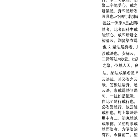
聚二字能受心。戒之
發業體。身即體所依
圓具也○今四行若據
義並一佛乘○是故四
體者。此者四科中戒
能領心。戒即所發之
智論云。剃髮染衣爲
也
聚法居身者。
文
沙戒法也。安解云。
二諦等法○鈔云。出
之聚。位尊人天。
法。納法成業名體
云法哉。若又依之云
哉。答聚法居身。通
云法。禀戒爲體但局
句。一往如是配歟。
自此至隨行戒行也。
必依受體行。故云隨
戒相也。對上聚法居
用中有二。初克體以
成果徳。又初對禀戒
體而修者。方便修治
有四。今據前二。望