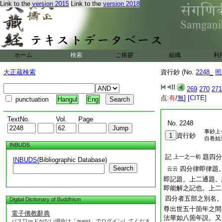
Link to the
version 2015
Link to the
version 2018
ホーム
検索
ご挨拶
組織
利
大正蔵検索
資行鈔 (No.
2248_
照
269
270
271
点:
有
/
無
]
[CITE]
punctuation
Hangul
Eng
TextNo.
Vol.
Page
No. 2248
事鈔上
1
資行鈔
自卷始
INBUDS
記
題四分
上一之一初
INBUDS
(Bibliographic Database)
Search
四分律即律題
云云
即記題。上二通題。
即能解之記也。上二
四分者五部之別名
Digital Dictionary of Buddhism
尊出世五十箇年之間
電子佛教辭典
法華如八箇年説。又
パスワードがない場合は「guest」でログインしてくださ