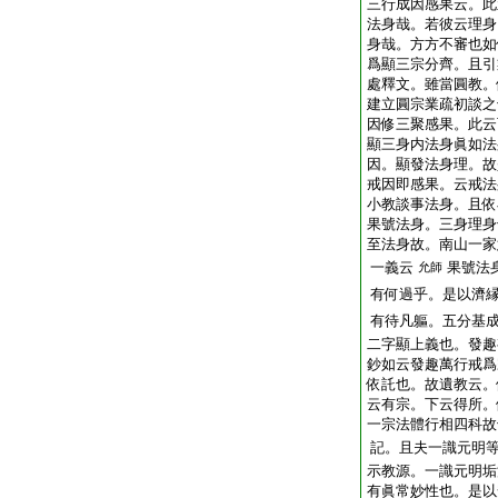
三行成因感果云。此
法身哉。若彼云理身
身哉。方方不審也如
爲顯三宗分齊。且引
處釋文。雖當圓教。
建立圓宗業疏初談之
因修三聚感果。此云
顯三身内法身眞如法
因。顯發法身理。故
戒因即感果。云戒法
小教談事法身。且依
果號法身。三身理身
至法身故。南山一家
一義云
果號法
允師
有何過乎。是以濟
有待凡軀。五分基
二字顯上義也。發趣
鈔如云發趣萬行戒爲
依託也。故遺教云。
云有宗。下云得所。
一宗法體行相四科故
記。且夫一識元明
示教源。一識元明垢
有眞常妙性也。是以