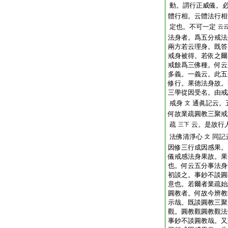
動。謂行正威儀。
體行相。云體法行相
定也。不可一定
云
法身者。爲五分戒法
兩方若云理身。既答
戒身被得。若依之爾
戒餘爲三佛種。何云
多義。一義云。此五
修行。果徳法身故。
三學從因受名。由戒
戒身
通眞記云。
文
何故業疏圓教三聚戒
疏
云。是故行
三下
法佛清淨心
同記
文
因修三行成因感果。
儀戒感法身果故。果
也。何云五分事法身
初談之。事鈔不談圓
意也。若爾者業疏始
圓教者。何故今辨教
示哉。既談圓教三聚
觀。圓教觀圓教觀法
事鈔不談圓教哉。又