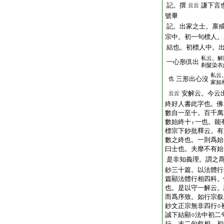
記。撰
謙下言
云云
號畢
記。出家之士。禀
宗中。初一句標人。
結也。初標人中。
私云。解
一心形倶出
剃髮染衣
私云
三形出心沒
也
家如
安解云。今云
云云
終好人書此字也。佛
數自一至十。百千萬
數始終十
一也。能
ト
標宗下鈔批釋云。有
數之終也。一則爲始
曰士也。夫靡不有始
是非知義理。謂之
鈔三十篇。以法體行
篇顯法體行相四科。
也。是以守一解云。
而爲序致。如行宗叙
鈔文正宗無非四行○
誠下結顯○法中初二
行。末二句叙相。初