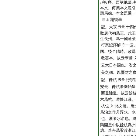
幷
序。西草紙讀
レ
レ
レ
本文。何奧本文題引
題局始。本文題通一
題號畢
巳上
記。大宗
十四
云云
取唐代初爲王。此王
生長州。爲一國通號
行宗記序解
云
守一
國。後至隋時。改爲
敢忘本。故云宋國
云大日本國也。依
美之稱。以疆封之
記。餘杭
行宗
云云
安云。餘杭者秦始皇
而登陸道。故云餘
木爲杭。遊於江漢。
杭也
此文意。唐
文
爲治之作舟浮水。水
也。淅者水名也。
隋開皇中以餘杭爲州
塘。造舟爲梁渡淅江