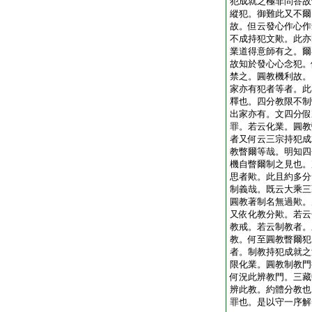
犯成就之極非問答故
縱犯。御難此又不爾
故。但云發心作心作
不成持犯文歟。此亦
業道得意師有之。爾
故知於發心心念犯。
禁之。圓教機利故。
家亦有犯者等者。此
釋也。四分教限不制
出家亦有。文四分假
罪。若云化業。圓教
者又何云三宗持犯成
教瞥爾等哉。明知四
機自瞥爾制之見也。
思者歟。此且約多分
制義哉。既云大乘三
圓教著制名無過歟。
又依化教分歟。若云
教戒。若云制教者。
教。何至圓教瞥爾犯
者。制教持犯成就之
限化業。圓教制教門
何況此辨教門。三藏
辨此教。約體分教也
罪也。是以守一序解