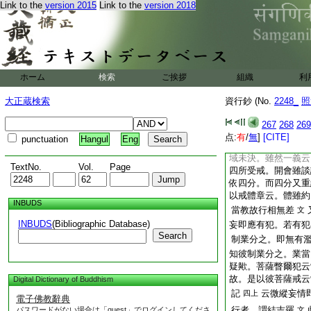
Link to the
version 2015
Link to the
version 2018
律即不談常住佛性者
哉。答云。欲見佛性
淨戒。五篇淨戒直爲
即全即小律顯佛性。
律談常。尤圓教手本
意無過也。此又委如
ホーム
検索
ご挨拶
組織
利
記。隨行即同三聚
聚並修。故雖云三聚
大正蔵検索
資行鈔 (No.
2248_
照
濟縁
云。至於
三下
267
268
269
記。微縱妄心。即
点:
有
/
無
]
[CITE]
punctuation
Hangul
Eng
制二教之中何哉。答
域未決。雖然一義云
TextNo.
Vol.
Page
四所受戒。開會雖談
依四分。而四分又重
以戒體章云。體雖約
INBUDS
當教故行相無差
文
INBUDS
(Bibliographic Database)
妄即應有犯。若有犯
Search
制業分之。即無有
知彼制業分之。業當
疑歟。菩薩瞥爾犯云
故。是以彼菩薩戒云
Digital Dictionary of Buddhism
記
云微縱妄情
四上
電子佛教辭典
行者。謂結吉羅
パスワードがない場合は「guest」でログインしてくださ
文