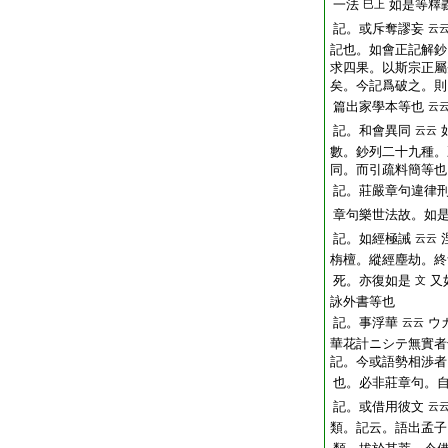
一法
如是等釋
巳上
記。或斥奪謬妄
云
記也。如會正記解鈔
求四果。以斯宗正屬
矣。今記爲破之。則
篇出家學本等也
云
記。和會異同
云云
數。鈔列二十九種。
同。而引疏料簡等也
記。莊嚴章句違律
章句樂世法故。如
記。如經極誡
云云
栴檀。縱經塵劫。終
死。亦復如是
又
文
詠外書等也
記。事浮華
ウ
云云
華花計ニシテ無實者
記。今或語勢相渉者
也。必非莊章句。
記。或借用彼文
云
類。記云。語出孟子