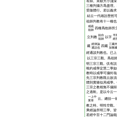
有歸。未顯大小淺深
三種判攝方爲盡理。
受隨體行。若以義求
結云一代雄詮歴然
祖師判教有十一種也
戒疏
四種爲他師所
祖師
始自
半
立判教
以字
祖師
經
經律論
三藏
藏
四藏
通説也
加雜
經通談判教也。已上
以三宗三觀。爲祖
明三宗三觀。倶有説
唯約戒學定慧二學如
教時以戒學可攝何哉
先三宗判教既云故須
體則實雖似局戒學。
三宗之教相無不攝歸
之過歟。是以今云一
一上中
云。總括一
業章
教之時。明性空觀。
乘經論所明三學。皆
若經中百十二門論能