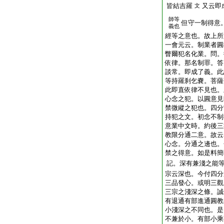
皆結吉羅
又云即
文
師等
但守一制得意
義也
經等之意也。故上所
一會元云。制業者圓
瞥爾犯名化業。問。
依律。那名制罪。答
談常。即成了義。此
等持羅刹乞嚢。菩薩
此即直依律不見也。
心念之犯。以圓意見
禁微縱之犯也。四分
持犯之文。初念不制
意業中文時。約後三
教限分通二意。故云
心念。分通之邊也。
禁之得意。如是料簡
記。深有兼淺之能
宗云深也。今付四分
三品發心。或明三觀
三宗之淺深之條。誠
有退通有部進通圓教
小淺深之不同也。是
不兼於小。有部小乘