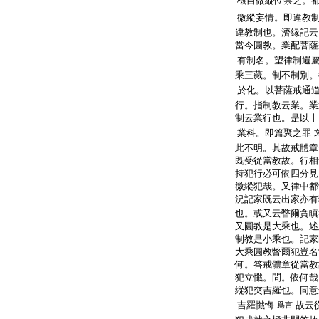
機自微縱位禁之。
微縱妄情。即違教
違教制也。濟縁記云
當今圓教。業配菩薩
有制名。望律制還
乘三藏。制不制別。
於化。以菩薩戒通
行。指制教云業。業
制云業行也。是以十
業科。即篇聚之罪
此不明。其故戒體章
既受從當教故。行相
持犯行必可依四分見
微縱犯哉。又律中都
況記家既云出家亦有
也。或又云瞥爾貪瞋
又圓教是大乘也。述
制教是小乘也。記家
大乘圓教瞥爾犯豈名
何。答戒體章從當教
犯立懺。問。依何哉
縱犯突吉羅也。同意
吉羅懺悔
故云
爲言