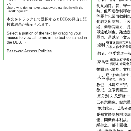
い。
制見如何。答。守一
Users who do not have a password can log in with the
時。但即違教制釋者
userID "guest".
等罪乍化業而教制也
本文をドラッグして選択するとDDBの見出し語
化教之所制故。且云
検索結果が表示されます。
縱。業罪菩薩方。是
即違教制也。雖然定
Select a portion of the text by dragging your
罪也。是以記下文云
mouse to view all terms in the text contained in
the DDB. ・
瞥爾貪嗔律宗不
違制
在家人作十不善
Password Access Policies
教者。但受業道一
出家亦有犯者
家爲惡
獨頭心念是也
瞥爾犯化業見。文指
已上妙蓮幷當世
人也
學者之一義也
教也。凡建立三宗。
教戒。立假實圓三。
宗分別
又濟縁
文
一
云有宗動色。假宗重
並准此三。以爲分
爰知文於制教機淺深
也。圓機自本利故。
縁持之。都非圓機。