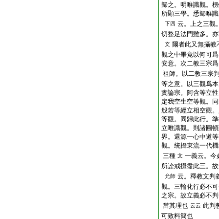
歸之。明唯識觀。楞
所顯三學。悉歸唯識
云。上之三觀
下四
切整足法門雖多。亦
爾者此又無攝教
文
觀之中畢竟以何可爲
安意。次二教三宗爲
祖師。以二教三宗
等之意。以三觀爲本
實論宗。阿含等立性
定我空生空等觀。同
般若等經立相空觀。
等觀。同歸此行。準
立唯識觀。則諸圓頓
界。還源一心中道等
觀。統攝東流一代機
三種
一義云。今
文
所詮戒攝盡此三。故
云。釋教文判
允師
觀。三輪化行必不可
之宗。故立義必不判
當其理也
此判
云云
可致料簡也