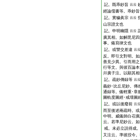
記。既乖鈔旨
云云
經論儒書等。乖鈔旨
記。實穢眞宗
云云
山宗證文也
記。申明幽隱
云云
廣其相。如解毘尼四
事。備寫律文也
記。或讐交差違
云
反。即引文對明。如
善見少異。引而用之
行等文。與彼百論本
幷廣子注。以顯其相
記。疏鈔傳録等
云
義鈔･比丘尼鈔。傳
通録等。儀輕重･章
圖軌度圖經･戒壇圖
記。或以後廢前
云
而至後述兩疏時。或
中明。威儀師白召廣
云。若準尼鈔云。如
戒。未必立説得成
又注云。準彼挍今。