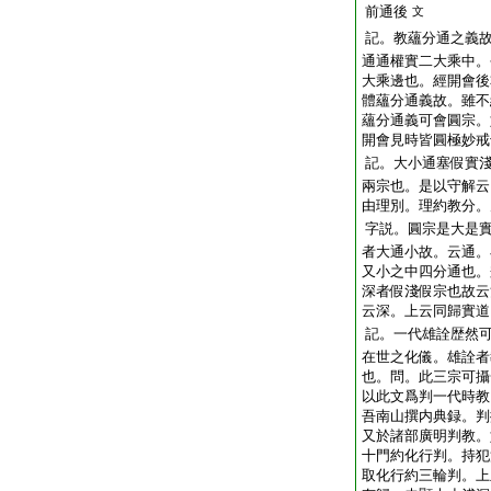
前通後
文
記。教蘊分通之義
通通權實二大乘中。
大乘邊也。經開會後
體蘊分通義故。雖不
蘊分通義可會圓宗。
開會見時皆圓極妙戒
記。大小通塞假實
兩宗也。是以守解云
由理別。理約教分。
字説。圓宗是大是
者大通小故。云通。
又小之中四分通也。
深者假淺假宗也故云
云深。上云同歸實道
記。一代雄詮歴然
在世之化儀。雄詮者
也。問。此三宗可攝
以此文爲判一代時教
吾南山撰内典録。判
又於諸部廣明判教。
十門約化行判。持犯
取化行約三輪判。上