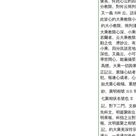
褒美。何此心云約四
分教限。對何云簡
又一義
云。語
允師
此皆心約大乘教限小
約大小教限。簡判
大乘教限心深。小
若爾者。云大乘教限
勘之也 濟抄云。有
小乘。四分倶談意地
深也。又義云。小可
導世間心。能遍攝受
爲體。大乘一切因
正記云。業隨心結者
犯。報遂心成者。心
如尤重心殺蟻。重
鈔。廣明相號
云云
七聚相状名號也
文
記。對下二門。文
先科文。明篇聚依位
明果報。科指之云對
報。次明篇聚之相號
記。約大褒美深符
通云。一是通深義也