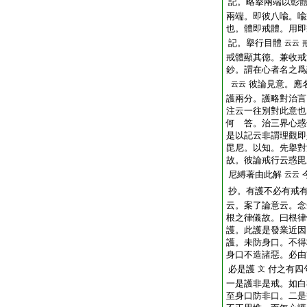
記。略擧兩端以彰
兩端。即彼八喩。喩
也。體即戒體。用即
記。擧行目體
云云
戒體顯其徳。兼收戒
鈔。謂在心者名之爲
彼論見意。應
云云
護兩分。護略對治言
注云一往別對此意也
何 答。治三界心惑
是以記云非謂理觀即
毘尼。以知。先擧對
故。彼論戒行云惑毘
尼縛著由此解
云云
抄。有護不必有戒
云。案了論意云。念
根之律儀故。曰根律
護。此護是發業近因
護。未防身口。不得
身口不造諸惡。必由
必是護
付之有四
文
一是護非是戒。如白
至身口防非口。二是