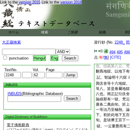
記。若論受體亦名
Link to the
version 2015
Link to the
version 2018
種言雖通自受體。今
出家田。所生俗人等
記。故喩田
依
云云
體具足。喩能生田
記。獄者梵云捺落
ホーム
検索
ご挨拶
組織
利
梵語字異而渡音引。
大正蔵検索
資行鈔 (No.
2248_
照
記。舊云泥梨。此云
去處。無有救處。新
494
495
496
若云那落迦。此云
点:
有
/
無
]
[CITE]
punctuation
Hangul
Eng
器依法。受苦者正法
也。頌疏第八云。梵
TextNo.
Vol.
Page
翻爲地獄。以地下有
記。智論明十六獄
異倶舍等十六地獄。
INBUDS
等八。皆是眷屬地獄
INBUDS
(Bibliographic Database)
八也。簡正記引倶舍
Search
踰繕那有一獄。梵云
廣各二萬由旬。於上
一等治乃至極熱。論
下。初於此地下五百
Digital Dictionary of Buddhism
旬。是琰摩王宮下一
電子佛教辭典
獄。一云重疊而有
パスワードがない場合は「guest」でログインしてくださ