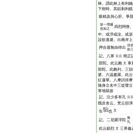
林。謂此林上有利鐵
下樹時。其銛刺利鏡
眼精及與心肝。爭
故一増攝
四烈阿僧
也知之
中。或浮或沒。或逆
設欲逃避。出兩岸上
倶
押合迴無由得出
前
記。八寒
簡正
云云
部陀。此云皰
寒
文
部陀。此皰列。三頞
婆。六温盋羅。此云
紅蓮華。八摩訶持摩
隨身立名中三從聲立
寒地獄故
記。注少多有孔
云
既倶舍云。梵云頞淨
文
生
也
無
記。二尼羅浮陀
孔
此云頗烈
三界義
文