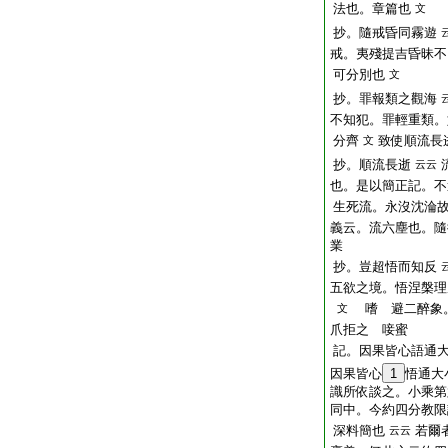
法也。章篇也
文
抄。隨戒昏同霧遊
戒。夷殘提吉昏昧不
可分別也
文
抄。罪報類之觀海
不知犯。罪輕重類。
分齊
致使順流長
文
抄。順流長逝
云云
也。是以簡正記。不
生死流。永沒沈淪
義云。流六塵也。隨
業
抄。豈超悟而知反
五欲之境。悟涅槃理
嗜 避二醉象
文
爪拒之 唼蜜
記。因果皆心語通
因果皆心
1
悟通大
識所依談之。小乘第
同中。今約四分教限
深料簡也
若爾
云云