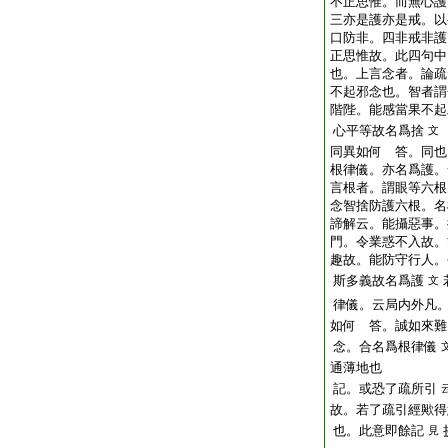
不正思惟。而無心護
三亦是護亦是戒。以
口防非。四非戒非護
正思惟故。此四句中
也。上言念者。論疏
不起邪念也。智者謂
階陛。能感當果不起
心平等故名爲捨
文
同異如何 答。同也
根律儀。亦名爲護。
言根者。謂眼等六根
念智捨防護六根。名
諦解云。能攝惡事。
門。令業惑不入故。
趣故。能防守行人。
斯多義故名爲護
文
律儀。云局内外凡
如何 答。誠如來難
念。合名爲根律儀
通薄地也
記。或恐了疏所引
故。若了疏引經歟得
也。此意即餘記
見