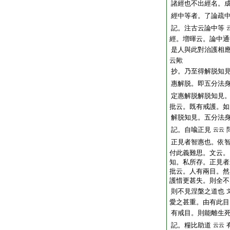
諸經也不出經名。
經中等者。了論疏
記。注古云論中等
經。増暉云。論中通
是人與此對治護相
云歟
抄。乃至得解脱知
惠解脱。即五分法
定惠解脱解脱知見
批云。既有戒護。如
解脱知見。五分法
記。自喩正見
云云
正見者智惠也。依
付此義難思。文云。
知。私所存。正見者
批云。人有兩目。然
護惜更甚失。則全不
則不見涅槃之道也
愛之甚重。由有此目
有戒目。則能離生
記。糧比助道
云云