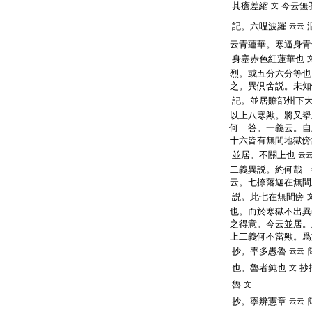
其
瘡差縮
今云無
文
記。六嗢波羅
云云
云青蓮華。寒逼身青
身塞赤色紅蓮華也
烈。或五分六分等也
之。異倶舍説。未知
記。並居贍部州下
以上八寒歟。將又擧
何 答。一義云。自
十六皆有無間地獄傍
並居。不關上也
云
二義異説。約何哉 
云。七捺落迦在無間
説。此七在無間傍
也。而於寒獄不出異
之得意。今云並居。
上二義何不當歟。爲
抄。率多愚魯
云云
也。魯者鈍也
抄
文
魯
文
抄。寧辨憲章
云云