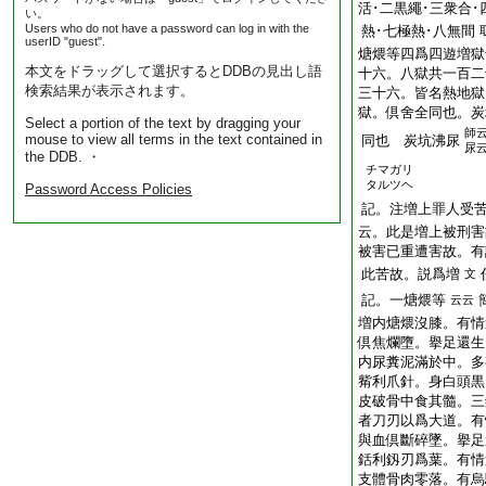
活･二黒繩･三衆合･
い。
Users who do not have a password can log in with the
熱･七極熱･八無間
userID "guest".
煻煨等四爲四遊増獄
本文をドラッグして選択するとDDBの見出し語
十六。八獄共一百二
検索結果が表示されます。
三十六。皆名熱地獄
獄。倶舍全同也。炭
Select a portion of the text by dragging your
師
mouse to view all terms in the text contained in
同也 炭坑沸尿
尿
the DDB. ・
チマガリ
タルツヘ
Password Access Policies
記。注増上罪人受
云。此是増上被刑害
被害已重遭害故。有
此苦故。説爲増
文
記。一
煻煨
等
云云
増内煻煨沒膝。有情
倶焦爛墮。擧足還生
内尿糞泥滿於中。多
觜利爪針。身白頭黒
皮破骨中食其髓。三
者刀刃以爲大道。有
與血倶斷碎墜。擧足
銛利釼刃爲葉。有情
支體骨肉零落。有烏