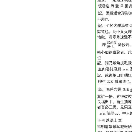
境發造
受
更
因
果
記。因縁遇會形影
不差也
記。至於火爍湯並
獄道也。此中又火爍
地獄。霜寒氷凍聲不
式灼反
爍
濟抄云
燒也
衝心如鎔鐵聚者。此
也
記。矧乃戴角披毛飛
血肉委於庖厨
云云
記。或復炬口針咽飢
聊生
餓鬼道也
云云
擧。鳴呼含靈
含識
其誰一悟。豈得袈裟
良福田中。自生荊棘
者言必三思。見惡直
論語云。中人
云云
不可以語上
文
欲明篇聚嚴猛犯報酷