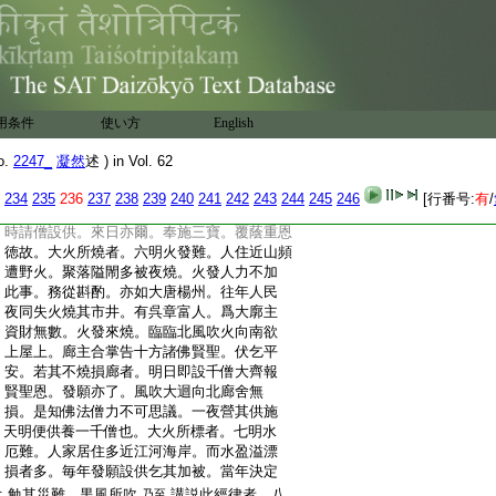
:
供不曾斷絶。亦如大唐寺大和上法諱鑒眞。
:
自從寶字六年五月六日元常至今。忌會年
:
年不停。並是法進･法顒･思託･義靜･法載･法
:
成･惠雲･如寶等衆多僧徒。備擬報恩未曾有
:
闕。亦如聖徳王前身。生大唐南岳。名惠思
:
禪師。陳朝元常從此已來。道俗常有一二萬
用条件
使い方
English
:
人。奉設忌會至今未住。亦如台州智顗大
:
師。乃是聖徳王前身思禪師弟子。於本台州
o.
2247_
凝然
述 ) in Vol. 62
:
國清寺及荊州玉泉寺。兩處忌辰各有道俗
:
一萬餘人。設供追恩亦至今未絶。奉陸馳求
234
235
236
237
238
239
240
241
242
243
244
245
246
[行番号:
有
/
:
往來道路恐有危厄。各各乞願平安。毎於去
:
時請僧設供。來日亦爾。奉施三寶。覆蔭重恩
:
徳故。大火所燒者。六明火發難。人住近山頻
:
遭野火。聚落隘閙多被夜燒。火發人力不加
:
此事。務從斟酌。亦如大唐楊州。往年人民
:
夜同失火燒其市井。有呉章富人。爲大廓主
:
資財無數。火發來燒。臨臨北風吹火向南欲
:
上屋上。廊主合掌告十方諸佛賢聖。伏乞平
:
安。若其不燒損廊者。明日即設千僧大齊報
:
賢聖恩。發願亦了。風吹大迴向北廊舍無
:
損。是知佛法僧力不可思議。一夜營其供施
:
天明便供養一千僧也。大火所標者。七明水
:
厄難。人家居住多近江河海岸。而水盈溢漂
:
損者多。毎年發願設供乞其加被。當年決定
:
勉其災難。黒風所吹
講説此經律者。八
乃至