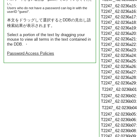
い。
T2247_.62.0236a15
Users who do not have a password can log in with the
T2247_.62.0236a16
userID "guest".
T2247_.62.0236a17
本文をドラッグして選択するとDDBの見出し語
T2247_.62.0236a18
検索結果が表示されます。
T2247_.62.0236a19
T2247_.62.0236a20
Select a portion of the text by dragging your
T2247_.62.0236a21
mouse to view all terms in the text contained in
the DDB. ・
T2247_.62.0236a22
T2247_.62.0236a23
Password Access Policies
T2247_.62.0236a24
T2247_.62.0236a25
T2247_.62.0236a26
T2247_.62.0236a27
T2247_.62.0236a28
T2247_.62.0236a29
T2247_.62.0236b01
T2247_.62.0236b02
T2247_.62.0236b03
T2247_.62.0236b04
T2247_.62.0236b05
T2247_.62.0236b06
T2247_.62.0236b07
T2247_.62.0236b08
T2247_.62.0236b09