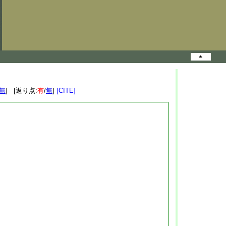
無
] [返り点:
有
/
無
]
[CITE]