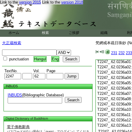
Link to the
version 2015
Link to the
version 2018
T2247_.62.0235c19
T2247_.62.0235c20
T2247_.62.0235c21
T2247_.62.0235c22
T2247_.62.0235c23
T2247_.62.0235c24
ホーム
検索
ご挨拶
組織
利
T2247_.62.0235c25
T2247_.62.0235c26
大正蔵検索
梵網戒本疏日珠鈔 (N
T2247_.62.0235c27
T2247_.62.0235c28
231
232
233
T2247_.62.0235c29
punctuation
Hangul
Eng
T2247_.62.0236a01
T2247_.62.0236a02
TextNo.
Vol.
Page
T2247_.62.0236a03
T2247_.62.0236a04
T2247_.62.0236a05
INBUDS
T2247_.62.0236a06
T2247_.62.0236a07
INBUDS
(Bibliographic Database)
T2247_.62.0236a08
Search
T2247_.62.0236a09
T2247_.62.0236a10
T2247_.62.0236a11
Digital Dictionary of Buddhism
T2247_.62.0236a12
T2247_.62.0236a13
電子佛教辭典
T2247_.62.0236a14
パスワードがない場合は「guest」でログインしてくださ