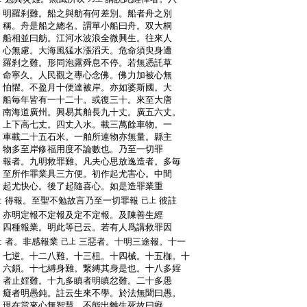
:
明羅刹難。船之與舫有何差別。船者舟之別
:
稱。舟是船之總名。謂單小船曰舟。双大桐
:
船相並曰舫。江河水波浪全微興生。往來人
:
心無慮。大海風猛水漲滔天。危命須臾身遭
:
羅刹之難。形同泡露舜息不停。若無憑託草
:
命寧久。人民觀之專心念佛。佛力加被心無
:
怕懼。不盈月十便達被岸。亦如婆斯國。大
:
船毎年皆有一十二十。或復三十。來至大唐
:
南海道廣州。興易其舶長九十丈。廣五六丈。
:
上下高七丈。四丈入水。載三萬餘車物。一
:
車載二十五石米。一舶所連物亦無量。縣主
:
物多至岸修福用度不論數也。乃至一切罪
:
報者。九明救罪難。凡夫心思放逸造者。多毎
:
至所作罪業具三方便。初作起尤害心。中間
:
起尤快心。後了起隨喜心。如是造罪業重
:
得報。至聖不勉故言乃至一切罪報
彼註
已上
:
亦明定報不定報及定不定報。及陳善生經
:
四種報業。明此等已云。若有人爲講救罪因
:
者。非感報業
三惡者。十明三途報。十一
已上
:
七逆。十二八難。十三杻。十四械。十五枷。十
:
六鎖。十七縛身難。繋縛其身是也。十八多婬
:
者止婬難。十九多瞋者明瞋忿難。二十多愚
:
癡者明愚鈍。註云生來不學。於法無聞曰愚。
:
現在當來心無智慧。不能出離生死故曰癡