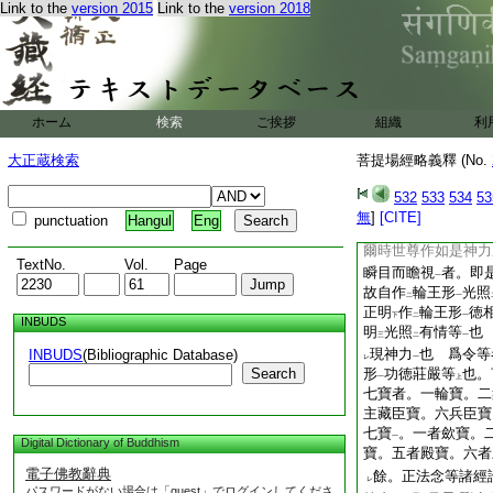
Link to the
version 2015
Link to the
version 2018
徳
也。纔字昨哉･
上
譬如贍部洲以下至
二
現之威勢
也。贍部
レ
一
大風者。擧
三災中
二
最勝
也。如是等者
一
之威力
也。山王大
一
ホーム
検索
ご挨拶
組織
利
言力也。沸字方味反
恒河沙等者。明
十
二
大正蔵検索
菩提場經略義釋 (No.
也。非
但此界現
是
三
二
之。一切魔宮等者
532
533
534
53
レ
歸
依世尊
也。於一
無
]
[CITE]
中
上
punctuation
Hangul
Eng
一切處
惡趣有情悉
一
爾時世尊作如是神力
TextNo.
Vol.
Page
瞬目而瞻視
者。即
一
故自作
輪王形
光照
二
一
正明
作
輪王形
徳
下
二
一
INBUDS
明
光照
有情等
也
三
二
一
現神力
也 爲令等
INBUDS
(Bibliographic Database)
レ
一
Search
形
功徳莊嚴等
也。
一
上
七寶者。一輪寶。二
主藏臣寶。六兵臣寶
七寶
。一者歛寶。
一
Digital Dictionary of Buddhism
寶。五者殿寶。六者
電子佛教辭典
餘。正法念等諸經
レ
パスワードがない場合は「guest」でログインしてくださ