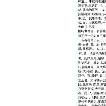
神通
。即難調者諸
上
避走不
敢逼近
也 
二
一
成
就功徳正等
。如
三
一
持誦者於
那落迦乃
二
事
也 我略等者。
上
如
文。上來略釋
一
レ
二
大佛頂
已竟
一
爾時世尊告一切菩薩
頂王及一切如來三摩
若有善男子以下。
供
百佛
者。所
得
二
一
レ
所
獲福聚
。如
文
レ
上
レ
有
量。持經功徳無
レ
者。伽陀此云
諷誦
二
一
則第四名。具如
法
二
行最勝眞言王則成爲
明
成
菩提
義
。所
下
二
一
上
慧也。言
修行
者。
二
一
言王者。如
前所
二
以
此三法
而爲
所
二
一
二
乃至究竟成
大菩提
二
一
者。謂
入
信解
所
下
二
一
レ
慧初心
。則離
無慧
一
二
境妙究竟顯名
毘盧
二
盧舍那
。行妙究竟