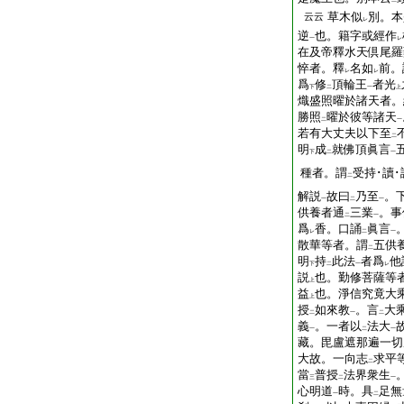
二
草木似
別。本
云云
レ
逆
也。籍字或經作
一
レ
在及帝釋水天倶尾羅
悴者。釋
名如
前。
レ
レ
爲
修
頂輪王
者光
下
二
一
上
熾盛照曜於諸天者。
勝照
曜於彼等諸天
二
一
若有大丈夫以下至
二
明
成
就佛頂眞言
下
二
一
種者。謂
受持･讀･
二
解説
故曰
乃至
。
一
二
一
供養者通
三業
。事
二
一
爲
香。口誦
眞言
レ
二
一
散華等者。謂
五供
二
明
持
此法
者爲
他
下
二
一
レ
説
也。勤修菩薩等
上
益
也。淨信究竟大
上
授
如來教
。言
大
二
一
二
義
。一者以
法大
一
二
一
藏。毘盧遮那遍一切
大故。一向志
求平
二
當
普授
法界衆生
三
二
一
心明道
時。具
足無
一
二