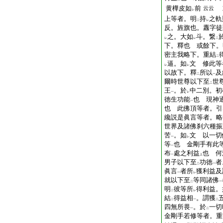
黄樺皮如
前
云云
レ
上等者。明
持
之軌
二
レ
反。旌旗也。纛字徒
之。大如
斗。繋
レ
レ
二
下。釋也 或餘下。
密主我略下。重結
二
逼。如
文 修此等
レ
レ
以故下。釋
所以
及
二
一
爾時世尊以下至
世
二
王
。於
中二別。初
一
レ
徳生功能
也 現神
一
也 此佛頂等者。引
纔説是眞言等者。略
世界及諸佛刹六種振
苦
。如
文 以一切
一
レ
等
也 金剛手有此
一
布
處之利益
也 何
一
上
男子以下至
功徳
者
二
一
眞言
者所
獲利益及
一
レ
就以下至
等同諸佛
二
一
明
彼等所
得利益。
二
レ
結
得益相
。謂獲
二
一
二
四無所畏
。於
一切
一
二
金剛手若修等者。重