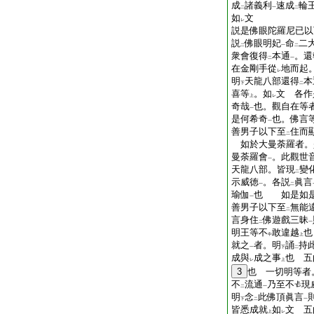
成
諸義利
速成
輪
二
一
二
如
文
レ
説是佛眼陀羅尼已以
説
佛眼明妃
命
二
二
一
二
衆會復得
本通
。還
二
一
在金剛手從
地而起
レ
明
天龍八部還得
本
下
二
喜等
。如
文 各作
上
レ
奇哉
也。觀自在等
一
是何希奇
也。佛言
一
善男子以下至
住而
二
如於大曼荼羅者。
曼荼羅會
。此觀世
一
天龍八部。皆現
變
二
示威徳
。各説
眞言
一
二
瑜伽
也 如是如是
一
善男子以下至
無能
二
言身住
佛遊戲三昧
二
一
明王等不
敢違越
也
中
上
就之
者。明
誦
持
一
下
二
成與
成之事
也 五
レ
上
3
也 一切明等者
不
流通
乃至不
現
二
一
明
念
此佛頂眞言
下
二
一
皆悉成就
如
文 五
上
レ