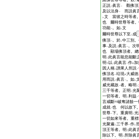
二
正説
眞言
觀佛頂
二
一
及以法身
而説眞言
一
文 當彼之時等者
レ
也 爾時世尊等者。
功能
。如
文
一
レ
爾時世尊以下至
成
二
佛頂
。於
中三別。
一
レ
事
及説
眞言
。次
一
二
一
也 顯場佛頂者。總
明
此眞言能息能斷
二
明
以
此眞言
作
加
下
二
一
中
因人稱
讃果人所説
二
一
佛頂名
竝現
大威徳
一
中
用而説
眞言
。如
二
一
レ
威光藏故
者。略明
一
二
三千等者。正明
光
二
一切等者。明
利益
二
一
言咸斷
破奪諸餘一
成就
也 何以故下
一
世尊
下。重廣明
光
一
二
一切如來等者。重標
光聚遍
三千界
作
二
一
レ
頂王等者。明
此眞
三
除以下。明
所除眞
二