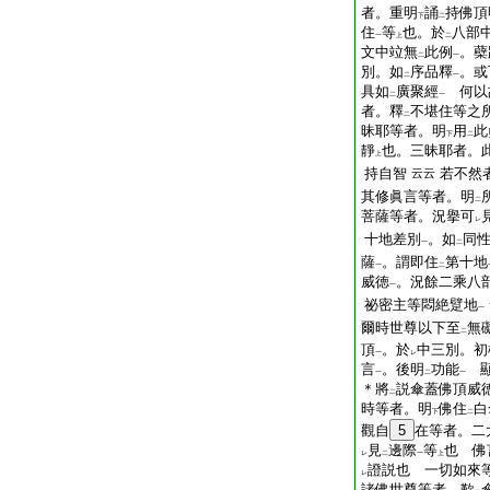
者。重明
誦
持佛頂
下
二
住
等
也。於
八部
一
上
二
文中竝無
此例
。蘗
二
一
別。如
序品釋
。或
二
一
具如
廣聚經
何以
二
一
者。釋
不堪住等之
二
昧耶等者。明
用
此
下
二
靜
也。三昧耶者。
上
持自智
若不然
云云
其修眞言等者。明
二
菩薩等者。況擧可
レ
十地差別
。如
同
一
二
薩
。謂即住
第十地
一
二
威徳
。況餘二乘八
一
祕密主等悶絶躄地
一
爾時世尊以下至
無
二
頂
。於
中三別。初
一
レ
言
。後明
功能
顯
一
二
一
＊將
説傘蓋佛頂威
二
時等者。明
佛住
白
下
二
觀自
5
在等者。二
見
邊際
等
也 佛
レ
二
一
上
證説也 一切如來
レ
諸佛世尊等者。歎