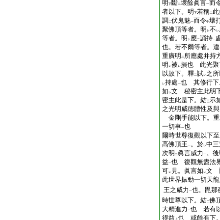
明
斷
壞餘眞言
而
下
二
一
者以下。明
若稱
此
下
二
調
伏鬼魅
而令
壞
二
一
中
聚佛頂等者。明
不
レ
レ
等者。明
應
誦持
下
二
一
也。若不爾等者。違
重廣明
所應處并持
二
明
被
損也 此光聚
レ
レ
以故下。釋
試
之所
二
レ
持處
也 其修行下
レ
一
如
文 秘密主此明
レ
密主此是下。結
示
三
之光明威徳體性及與
金剛手能以下。重
一切事
也
一
爾時世尊復觀以下至
高佛頂王
。於
中三
一
レ
次明
眞言威力
。後
二
一
益
也 復觀無盡法
一
可
見。眞言如
文 
レ
レ
此世界振動一切天龍
王之威力
也。毘那
一
時世尊以下。結
佛
二
大精進力
也 若有
一
得益
也 或餘有下
上