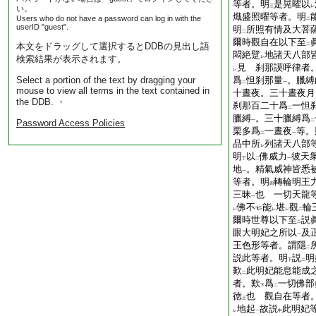
等者。明
是晃曜以
三
レ
い。
熾盛照曜等者。明
Users who do not have a password can log in with the
二
userID "guest".
明
所照有情及大菩
二
爾時觀自在以下至
本文をドラッグして選択するとDDBの見出し語
二
悶絶躄
地諸天八部
検索結果が表示されます。
レ
見 刹那謨呼律者
レ
Select a portion of the text by dragging your
爲
怛刹那量
。臘縛
二
一
mouse to view all terms in the text contained in
十晝夜。三十晝夜月
the DDB. ・
刹那百二十爲
一怛
二
臘縛
。三十臘縛爲
Password Access Policies
一
二
栗多爲
一晝夜
等。
二
一
品中所
列諸天八部
レ
明
以
佛威力
彼天
丁
二
一
地
。精氣威神皆悉
一
等者。明
轉輪明王
四
三昧
也 一切天龍
一
佛不
能
堪
觀
輪
レ
レ
レ
二
爾時世尊以下至
説
二
眼大明妃之所以
及
一
王色形等者。謂隱
二
説此等者。明
説
明
下
二
歎
此明妃能息能成
二
者。歎
爲
一切佛部
下
二
徳
也 觀自在等者
上
地起
故説
此明妃
レ
一
中