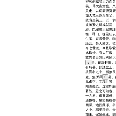
密智劍威勢大力而名
義。爲大富貴也。又
貴也。以羯磨密寛廣
如大梵王爲衆生父。
故出生義云。以一切
波羅蜜之所成就焉
經。毘紐勝大寂世護
種 釋曰。從毘紐以
供養。嬉戲善愛。猶
論云。是天愛之。欲
令七世滅。今且取愛
比珠妙。有大莊嚴。
故異名云無比殊妙大
5
音。能護世間。
有所畏。如護世王。
故異名之中。稱無畏
處。無所滯
6
凝。
爲虚空。又釋世護。
剛護義也。虚空即顯
著智。思之可知也。
十方界。供養諸佛。
適悦香。猶如栴檀香
因縁。地皆嚴淨。擧
之中。稱榮淨也。金
如來。破衆生迷。開