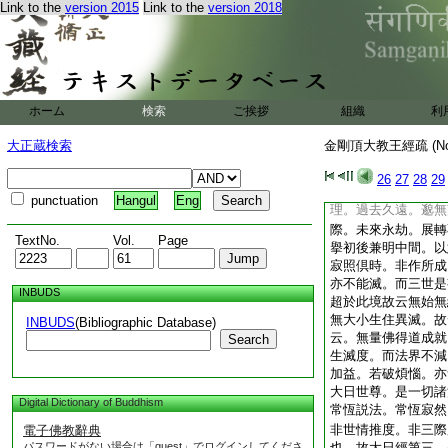
Link to the
version 2015
Link to the
version 2018
世天等是最遠。四波
近。且以爲端也。若
明十六大菩薩。分文
十六。後一偈明三昧
明異名。配對可知。
經。無始無終寂暴怒
ホーム
検索
ご挨拶
組織
利
無始無終下。兩句二
始無終者。是毘盧遮
大正蔵検索
金剛頂大教王經疏 (N
故。大日經歎毘盧遮
起滅邊際不可得。又
26
27
28
29
剛薩埵。云無始無終
punctuation
Hangul
Eng
理。過去久遠。邈無
際。未來永劫。展轉
TextNo.
Vol.
Page
擧初後兼明中間。以
寂照倶時。非作所成
亦不能滅。而三世是
INBUDS
超於此境故云無始無
無大小生住異滅。故
INBUDS
(Bibliographic Database)
云。無量佛得道成就
Search
生滅度。而法界不減
加益。若破煩惱。亦
大日世尊。是一切諸
Digital Dictionary of Buddhism
常恆説法。常恆寂然
非世情推度。非三際
電子佛教辭典
パスワードがない場合は「guest」でログインしてくださ
也。故大日經第三。