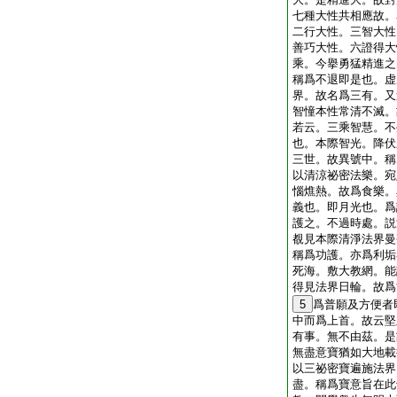
七種大性共相應故。
二行大性。三智大性
善巧大性。六證得大
乘。今擧勇猛精進之
稱爲不退即是也。虚
界。故名爲三有。又
智憧本性常清不滅。
若云。三乘智慧。不
也。本際智光。降伏
三世。故異號中。稱
以清涼祕密法樂。宛
惱燋熱。故爲食樂。
義也。即月光也。爲
護之。不過時處。説
覩見本際清淨法界曼
稱爲功護。亦爲利垢
死海。敷大教網。能
得見法界日輪。故爲
5
爲普願及方便者
中而爲上首。故云堅
有事。無不由茲。是
無盡意寶猶如大地載
以三祕密寶遍施法界
盡。稱爲寶意旨在此