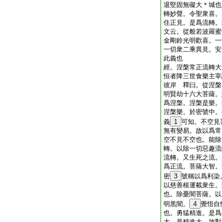
退堅固無礙大＊城也
轉妙聲。令聖衆喜。
住正見。是爲流轉。
文云。從般若波羅蜜
金剛鈴光明歡喜。一
一切衆二乘異見。安
此義也
經。涅槃常正流轉大
恒者降三世食樂主宰
彼岸 釋曰。從涅槃
明賢劫十六大菩薩。
爲涅槃。涅槃是樂。
涅槃樂。於密號中。
義
1
可知。不空見
無有變易。故以爲常
空不見不空也。能除
轉。以除一切惡趣流
流轉。又生死之流。
爲正流。菩薩大智。
密
3
號稱以爲利染
以慈善根運載衆生。
也。除憂闇菩薩。以
明黒闇。
4
覺悟自
也。勇猛精進。是爲
大。是精進大。故對