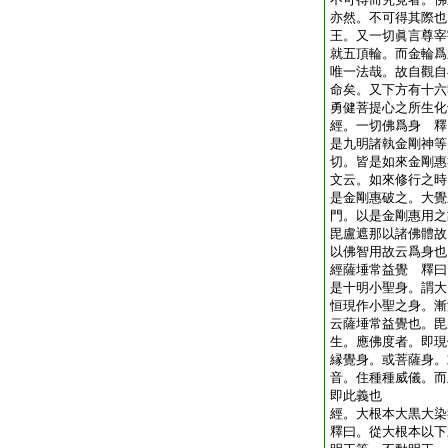
亦然。不可得其際也
王。又一切眞言尊宰
就五頂輪。而金輪爲
唯一法哉。故自觀自
命矣。又下方有十六
勇健菩提心之所生化
經。一切佛爲身 釋
是九明諸執金剛神等
切。皆是如來金剛惠
文云。如來修行之時
是金剛惠破之。大覺
門。以是金剛惠用之
毘盧遮那以諸佛體故
以佛智用故云爲身也
經薩埵常益覺 釋曰
是十明小聖身。謂大
恒現作小聖之身。漸
云薩埵常益覺也。毘
生。應佛度者。即現
縁覺身。或菩薩身。
音。住種種威儀。而
即此義也
經。大根本大黒大染
釋曰。從大根本以下