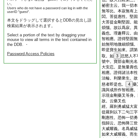
い。
祕密主云。我一切本
Users who do not have a password can log in with the
無等比。本寂無有上
userID "guest".
閦。菩提惠性。堅固
本文をドラッグして選択するとDDBの見出し語
大菩提金剛堅固。能
検索結果が表示されます。
煩惱。故以爲寂。異
義也。理趣釋云。由
Select a portion of the text by dragging your
智相應。證得堅固無
mouse to view all terms in the text contained in
始無明地微細煩惱。
the DDB. ・
即是寶生如來。謂第
Password Access Policies
取。如
3
忿怒人不
號中。寶部金剛光名
大安忍。是無量壽也
相應。證得諸法本性
法輪。利樂衆生。故
慈者即是也。
4
藥
識與成所作智相應。
示現金剛藥叉等身。
故。云藥叉也
經。羅刹勇威猛大富
從羅刹以下二句三字
剛惠性。恐怖一切勇
指歸云。恐怖降三世
大威耀義。名爲威猛
如來大威耀義。而生