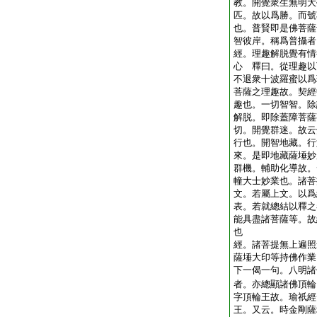
教。開覺衆生無明大
匹。故以爲勝。而號
也。普賢即是佛菩薩
智彼岸。稱爲普攝者
經。理趣解脱覺有情
心 釋曰。從理趣以
不退衆十波羅蜜以爲
菩薩之理趣故。契經
趣也。一切智智。除
解脱。即除蓋障菩薩
切。開覺群迷。故云
行也。開智地藏。行
來。是即地藏薩埵妙
群機。輔助化導故。
幢大士妙業也。諸菩
文。若屬上文。以爲
表。若就總結以釋之
能具盡諸菩薩等。故
也
經。諸菩提無上遍照
薩埵大印等持佛作業
下一偈一句。八明諸
者。亦總顯諸佛頂輪
字頂輪王故。瑜祇經
王。又云。時金剛薩