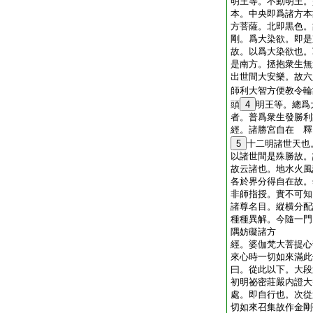
明王等。不動明王。
本。中央即爲諸方本
方菩薩。北即黒色。
剛。爲大染欲。即是
故。以爲大染欲也。
是南方。拯抱衆生無
出世間大安樂。故六
師利大智方便教令輪
頭
4
明王等。總爲
者。普爲衆生發勝利
經。諸勝宮自在 釋
5
十二明諸世天也
以諸世間是殊勝故。
故云諸也。地水火風
各於界分得自在故。
非師指授。實不可知
諸尊名目。縱横分配
種種異解。今隨一門
隅妨礙諸方
經。婆伽梵大菩提心
來心時一切如來滿此
曰。從此以下。大段
初明祕密莊嚴内證大
處。即自行也。次從
切如來召集故作金剛