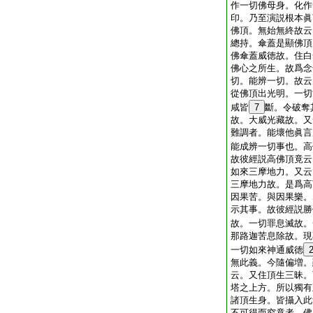
作一切佛母身。化作
印。乃至演説根本眞
佛頂。無始無終故云
總持。傘蓋是顯佛頂
佛傘蓋威徳故。住白
佛心之所生。故爲念
切。能辨一切。故云
從佛頂出光明。一切
咸皆
7
斷。令破奪
故。大威光藏故。又
難調者。能壞他眞言
能成辨一切事也。高
故彼經説高佛頂竟云
如來三摩地力。又云
三摩地力故。是爲高
因果苦。與因果樂。
示其事。故彼經説勝
故。一切罪息滅故。
那路迦苦息除故。現
一切如來神通威徳
無此義。今隨偏増。
云。又住頂生三昧。
塔之上方。所以獨有
諸頂生身。皆攝入此
不可得而究竟者。佛