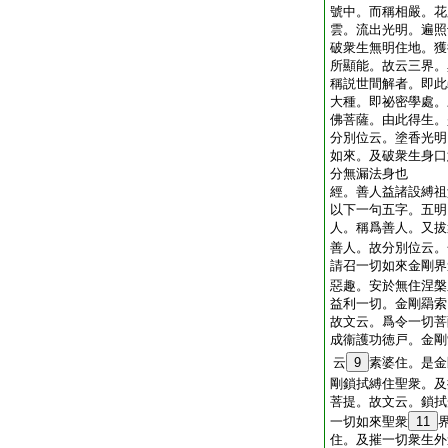
號中。而稱相嚴。花
雲。流出光明。遍照
破衆生無明住地。獲
所顯能。故云三界。
稱説世間解者。即此
大種。即祕密學處。
佛菩薩。由此得生。
分別位云。塗香光明
如來。及破衆生身口
分無漏法身也
經。善人益諸設縛祖
以下一句五字。五明
人。稱爲善人。又拔
善人。故分別位云。
請召一切如來金剛界
惡趣。安於無住涅槃
益利一切。金剛羂索
故文云。爲令一切菩
成衞護功徳戸。金剛
云
9
素婆住。是金
剛鎖拭縛住聖衆。及
菩提。故文云。鎖拭
一切如來聖衆
11
住。及摧一切衆生外