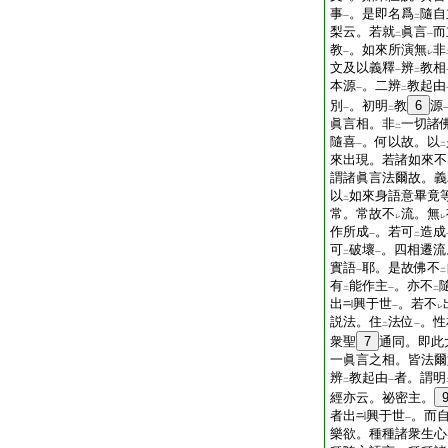
事
。是即名爲
隨自
一
二
梨云。若就
眞言
而
二
一
教
。如來所演無
非
一
レ
文及以義釋
辨
教相
一
二
本源
。二辨
教起由
一
二
別
。初明
教
6
源
一
二
眞言相。非
一切諸
二
隨喜
。何以故。以
一
二
來出現。若諸如來不
謂諸眞言法爾故。義
以
如來身語意畢竟
二
常。常故不
流。無
レ
レ
作所成
。若可
造成
一
二
可
破壞
。四相遷流
二
一
實語
耶。是故佛不
一
二
有
能作主
。亦不
二
一
二
出
興于世
。若不
一
レ
説法。住
法位
。性
二
一
衆聖
7
通同。即此
一眞言之相。皆法爾
辨
教起由
者。謂明
二
一
經亦云。祕密主。
者出
興于世
。而
一
樂欲。種種諸衆生心