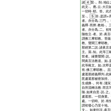
諸
4
賢
。削
地位
一
二
此文
。應
云
大日
一
レ
二
一切時
耶。答。此
一
至
。
5
非
是謂
一
二
者。亦分爲
三門
。
二
一
義釋
而辨
教相
。
一
二
一
者。亦分爲
二。初
レ
隨他立
者。於
眞言
一
二
謂佛三摩耶教。菩薩
教。聲聞三摩耶教。
那經第二説
諸眞言
二
主。當
知。此等三
レ
世者。縁覺聲聞
説
一
間眞言法教道。如
レ
此等偈文。如
次即
レ
有
佛三摩耶教
。且
二
一
盧遮那經義釋判
此
二
毘盧遮那祕密加持。
生成佛
。何有
淺深
一
二
自所流轉法教
而言
一
隨
如來自意
説
之
二
一
レ
盧遮那。一切身業。
處。一切時。於
有
二
謂初發心乃至十地。
文
。如來但説
眞言
一
二