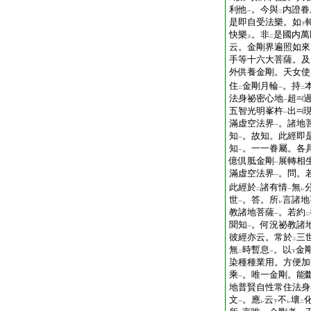
利他
。今與
内證眷
一
二
是即自受法樂。如
下
快樂
。非
是國内萬
上
二
云。金剛界遍照如來
手等十六大菩薩。及
外供養金剛。天女使
住
金剛月輪
。持
二
一
二
法身祕密心地
超
一
五智光明峯杵
出
一
滿虚空法界
。諸地
一
知
。故知。此經即
一
知
。一一眷屬。各
一
億倶胝金剛
展轉相
一
滿虚空法界
。問。
一
此經於
諸有情
無
二
一
レ
世
。答。所
言諸地
一
レ
教諸地菩薩
。若約
一
二
聞知
。何況祕教諸
一
彼經亦云。常於
三
二
無
時暫息
。以
金
二
一
下
染種種業用。方便加
乘
。唯一金剛。能
一
地普賢自性常住法身
文
。應
云
不
壞
一
レ
下
レ
二