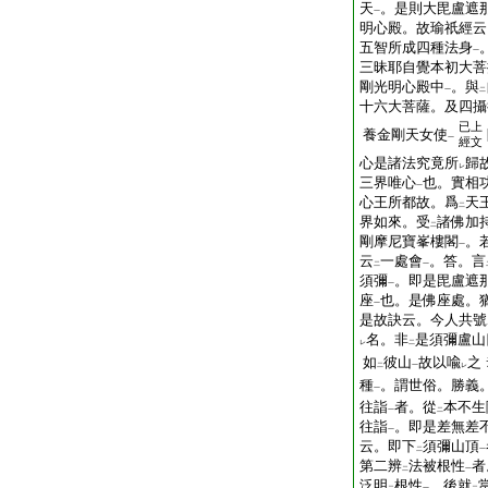
天
。是則大毘盧遮
一
明心殿。故瑜祇經云
五智所成四種法身
一
三昧耶自覺本初大菩
剛光明心殿中
。與
一
二
十六大菩薩。及四攝
已上
養金剛天女使
一
經文
心是諸法究竟所
歸
レ
三界唯心
也。實相
一
心王所都故。爲
天
二
界如來。受
諸佛加
二
剛摩尼寶峯樓閣
。
一
云
一處會
。答。言
二
一
須彌
。即是毘盧遮
一
座
也。是佛座處。
一
是故訣云。今人共號
名。非
是須彌盧山
レ
二
如
彼山
故以喩
之
二
一
レ
種
。謂世俗。勝義
一
往詣
者。從
本不生
一
二
往詣
。即是差無差
一
云。即下
須彌山頂
二
一
第二辨
法被根性
者
二
一
泛明
根性
。後就