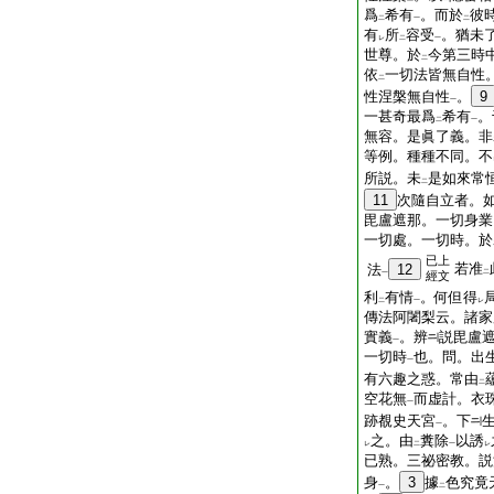
爲
希有
。而於
彼
二
一
二
有
所
容受
。猶未
レ
二
一
世尊。於
今第三時
二
依
一切法皆無自性
二
性涅槃無自性
。
9
一
一甚奇最爲
希有
。
二
一
無容。是眞了義。非
等例。種種不同。不
所説。未
是如來常
二
11
次隨自立者。
毘盧遮那。一切身業
一切處。一切時。於
已上
若准
法
12
二
一
經文
利
有情
。何但得
二
一
レ
傳法阿闍梨云。諸家
實義
。辨
説毘盧
一
一切時
也。問。出
一
有六趣之惑。常由
二
空花無
而虚計。衣
一
跡覩史天宮
。下
一
之。由
糞除
以誘
レ
二
一
レ
已熟。三祕密教。説
身
。
3
據
色究竟
一
二