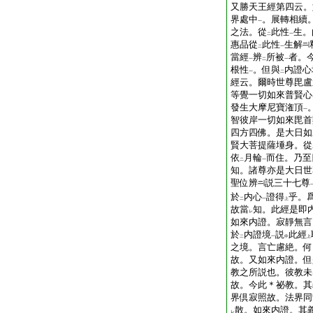
又勝天王經第四云。
界處中
。展轉相續
一
之法。從
此性
生。
二
一
惠品從
此性
生解
二
一
當經
辨
所被
者。
一
二
一
根性
。但與
内證心
一
二
經云。爾時世尊毘盧
等覺一切如來普賢心
發生大摩尼寶潅頂
一
智彼岸一切如來毘首
四方四佛。是大日如
賢大菩提薩埵身。從
依
月輪
而住。乃至
二
一
知。諸尊亦是大日世
聖位辨
説三十七尊
於
内心
證得
乎。
二
一
上
故當
知。此經是即
レ
如來内證。寂靜無言
於
内證境
説
此經
二
一
中
上
之境。言亡慮絶。何
故。又如來内證。但
教之所説也。彼教未
故。今此＊祕教。其
界倶寂照故。法界同
散。如來内證。其
レ