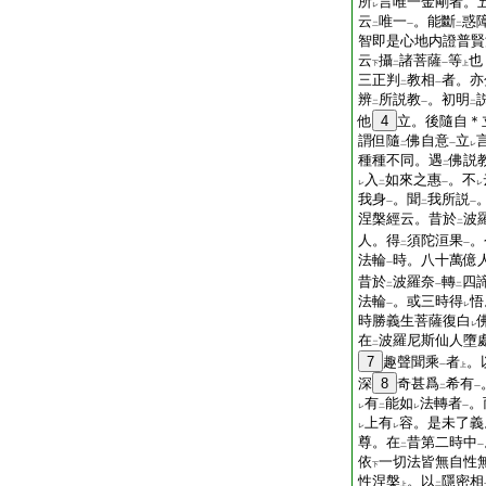
所
言唯一金剛者。
レ
云
唯一
。能斷
惑
二
一
二
智即是心地内證普賢
云
攝
諸菩薩
等
也
下
二
一
上
三正判
教相
者。亦
二
一
辨
所説教
。初明
二
一
二
他
4
立。後隨自＊
謂但隨
佛自意
立
二
一
レ
種種不同。遇
佛説
二
入
如來之惠
。不
レ
二
一
レ
我身
。聞
我所説
一
二
一
涅槃經云。昔於
波
二
人。得
須陀洹果
。
二
一
法輪
時。八十萬億
一
昔於
波羅奈
轉
四
二
一
二
法輪
。或三時得
悟
一
レ
時勝義生菩薩復白
レ
在
波羅尼斯仙人墮
二
7
趣聲聞乘
者
。
一
上
深
8
奇甚爲
希有
二
一
有
能如
法轉者
。
レ
二
レ
一
上有
容。是未了義
レ
レ
尊。在
昔第二時中
二
一
依
一切法皆無自性
下
性涅槃
。以
隱密相
上
二