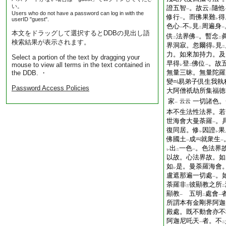
一
い。
證五智
。故云
隨他
一
二
Users who do not have a password can log in with the
修行
。而佛果難
得
userID "guest".
一
レ
色心
不
見
周遍身
一
レ
二
一
本文をドラッグして選択するとDDBの見出し語
供
法界佛
。暫念
二
一
二
検索結果が表示されます。
界洞寂。忽爾得
見
レ
二
力。如來加持力。及
Select a portion of the text by dragging your
早得
登
佛位
。故
mouse to view all terms in the text contained in
レ
二
一
無量三昧。無量陀羅
the DDB. ・
變
易弟子倶生我執
Password Access Policies
大阿僧祇劫所集福徳
家
一切諸色。
云云
一
本不生法性法界。若
世海會大曼荼羅
。
一
復同居。修
因證
果
レ
レ
佛國土
成
就衆生
一
一
出
一色
。色法界
レ
二
一
以故。心法界故。如
如
是。曼荼羅海會
レ
盧遮那遍一切處
。
一
荼羅非
彼顯教之所
三
二
顯教
五明
處會
一
二
一
所謂本有金剛界阿迦
殿處。既不動會亦不
阿迦尼吒天
者。不
一
二