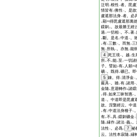
二
一
二
泛明
根性
者。毘盧
二
一
情皆有
佛性
。是故
二
一
盧遮那法身
者。必
一
顯
得毘盧遮那萬
レ
鐶釧
。故最勝王經
上
過
一切相
。不
著
二
一
レ
二
斷。是名
中道
。
レ
二
一
有
三數
。而無
三
レ
二
一
二
無
所執
。亦無
能
二
一
二
4
死王境
。越
生
一
二
所
不
能
至
一切諸
レ
レ
レ
二
子。譬如
有
人願
下
レ
礦
。既得
礦已。即
一
レ
5
錬。得
清淨金
二
一
嚴具
。雖
有
諸用
一
レ
二
一
金隨
意迴轉作
諸鐶
レ
中
得
如來三昧智惠
レ
二
一
道
。中道即是毘盧
一
故。涅槃經云。中道
有
中道法身種子
レ
二
一
有
不
具
鐶釧礦金
レ
レ
二
一
隨
縁作
諸法
義
。
レ
二
一
上
法性
。必爲
7
祕
一
二
云。法性本寂隨
縁
レ