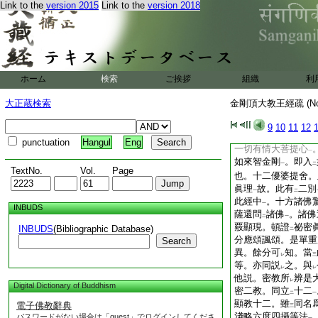
Link to the
version 2015
Link to the
version 2018
悉地果
故。既是内
一
十一阿浮陀達摩。此
謂説
諸衆共不共徳
二
此經云
。復有
住
一
下
二
一切如來戒定惠最勝
久修
禪定解脱地等
二
一
ホーム
検索
ご挨拶
組織
利
大曼荼羅
。纔入已
一
況餘悉地類。是即不
大正蔵検索
金剛頂大教王經疏 (N
數如來身。從
一一
二
於
彼佛刹
還説
此
9
10
11
12
二
一
二
來心
。即彼婆伽梵
一
punctuation
Hangul
Eng
一切有情大菩提心
一
如來智金剛
。即入
一
二
TextNo.
Vol.
Page
也。十二優婆提舍。
眞理
故。此有
二別
一
二
此經中
。十方諸佛
一
INBUDS
薩還問
諸佛
。諸佛
二
一
覈顯現。頓證
祕密
INBUDS
(Bibliographic Database)
二
分應頌諷頌。是單重
Search
異。餘分可
知。當
レ
三
等。亦同説
之。與
レ
レ
他説。密教所
辨是
レ
Digital Dictionary of Buddhism
密二教。同立
十二
二
一
顯教十二。雖
同名
電子佛教辭典
三
淺略六度四攝等法
パスワードがない場合は「guest」でログインしてくださ