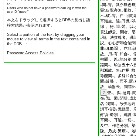
レ
二
い。
聞
聲。識亦無色無
レ
レ
Users who do not have a password can log in with the
聲無
覺亦無
根故。
userID "guest".
レ
レ
不
破
聲。在
可聞
レ
レ
二
本文をドラッグして選択するとDDBの見出し語
耳識生。隨
耳識
即
二
一
検索結果が表示されます。
縁
。得
聞
聲。以
一
レ
レ
レ
賁法師云。開者。婆
Select a portion of the text by dragging your
識。法救尊者。識
mouse to view all terms in the text contained in
レ
説。心心所和合能聞
the DDB. ・
非
耳能聞
。亦非
二
一
二
Password Access Policies
故。用
有
和合
。
レ
二
一
根聞
。以
能分別
一
二
一
識聞
。瑜伽五十六
一
那滅故。無
作用
故
二
一
等能聞
。多縁和合
一
聞
於聲
。而不
聞
二
一
レ
レ
故。瑜伽云。聞謂比
2
聲
。與
意爲
一
レ
レ
在
識。因
聞所
成
レ
レ
レ
名
我聞
。故佛地云
二
一
謂耳根發
識聽受。
レ
何須
廢別
。總説
二
一
二
耳聞
。耳通
一切
一
二
一
及空。作意分別。染
陳。乃成
繁廣
。若
二
一