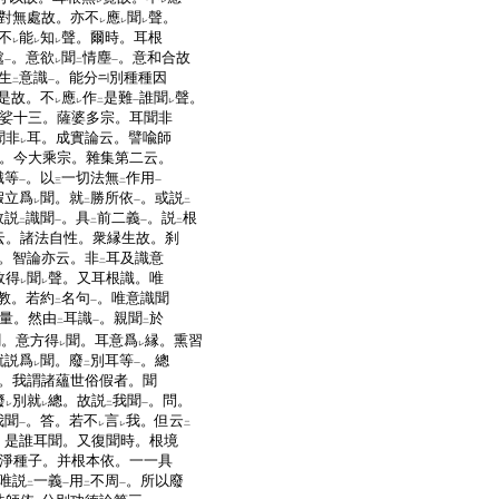
レ
レ
對無處故。亦不
應
聞
聲。
レ
レ
レ
不
能
知
聲。爾時。耳根
レ
レ
レ
處
。意欲
聞
情塵
。意和合故
一
レ
二
一
生
意識
。能分
別種種因
二
一
是故。不
應
作
是難
誰聞
聲。
レ
レ
二
一
レ
娑十三。薩婆多宗。耳聞非
聞非
耳。成實論云。譬喩師
レ
。今大乘宗。雜集第二云。
識等
。以
一切法無
作用
一
三
二
一
假立爲
聞。就
勝所依
。或説
レ
二
一
二
故説
識聞
。具
前二義
。説
根
二
一
二
一
二
云。諸法自性。衆縁生故。刹
。智論亦云。非
耳及識意
二
故得
聞
聲。又耳根識。唯
レ
レ
教。若約
名句
。唯意識聞
二
一
量。然由
耳識
。親聞
於
二
一
二
聞。意方得
聞。耳意爲
縁。熏習
レ
レ
就説爲
聞。廢
別耳等
。總
レ
二
一
。我謂諸蘊世俗假者。聞
廢
別就
總。故説
我聞
。問。
レ
レ
二
一
我聞
。答。若不
言
我。但云
一
レ
レ
二
。是誰耳聞。又復聞時。根境
淨種子。并根本依。一一具
唯説
一義
用
不周
。所以廢
二
一
二
一