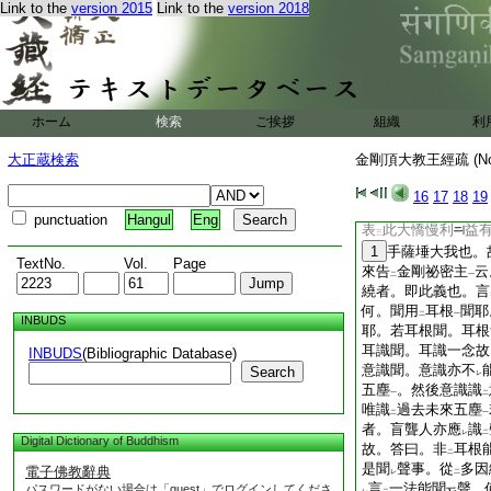
Link to the
version 2015
Link to the
version 2018
無
邪我
。能伏
慢
二
一
二
此用
三藏意
釋
我
二
一
レ
句稱
我。皆墮
邪見
レ
二
用
通教意
也。大經
二
一
無我而不二雙
分別
二
也。又阿難知
我無
二
ホーム
検索
ご挨拶
組織
利
傳
持如來無礙智惠
實。有
何不可
。
レ
二
一
大正蔵検索
金剛頂大教王經疏 (N
離
莽字義
。能得
レ
二
一
レ
惠聲。若入
此字門
16
17
18
19
二
一
與
此相應。常起
我
レ
二
punctuation
Hangul
Eng
表
此大憍慢利
益
三
1
手薩埵大我也。
TextNo.
Vol.
Page
來告
金剛祕密主
云
二
一
繞者。即此義也。言
何。聞用
耳根
聞耶
二
一
INBUDS
耶。若耳根聞。耳根
耳識聞。耳識一念故
INBUDS
(Bibliographic Database)
意識聞。意識亦不
Search
レ
五塵
。然後意識識
一
二
唯識
過去未來五塵
二
一
者。盲聾人亦應
識
レ
二
Digital Dictionary of Buddhism
故。答曰。非
耳根
二
是聞
聲事。從
多因
電子佛教辭典
レ
二
言
一法能聞
聲。
パスワードがない場合は「guest」でログインしてくださ