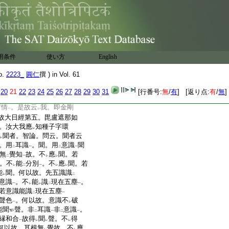
我
。隨
世名字
稱
我無
咎。
一
二
一
レ
レ
也。十住毘婆
9
娑云。四
。佛正法中無
我。誰聞
此。
一
レ
レ
云。阿難多聞士。知
我
三
我無我
。此用
別教意
一
二
一
我而不二
。方便爲
侍者
。
一
二
一
用条件
使い方
English
。以
自在音聲
傳
權傳
一
二
一
レ
此用
10
圓意
釋
我也。今釋。不
二
一
レ
o.
2223_
圓仁
撰 ) in Vol. 61
見
字相
故云
我也。莽是智
二
一
レ
。即悟
眞妙我
。傳法菩薩
20
21
22
23
24
25
26
27
28
29
30
31
[行番号:
無
/
有
] [返り点:
有
/
無
]
二
一
用
。所
言我者。法界憍慢。
一
レ
有情
。是故云
我。即金剛
一
レ
故大日經第五。毘盧遮那如
。汝大我應
知種子字環
レ
聞者。智論。問云。聞者云
レ
。用
耳識
。聞。用
意識
聞
二
一
二
一
無
覺知
故。不
應
聞。若
二
一
レ
レ
。不
能
分別
。不
應
聞。若
レ
二
一
レ
レ
能
聞。何以故。先五識識
レ
二
意識
。不
能
識
現在五塵
。
一
レ
レ
二
一
若意識能識
現在五塵
二
一
聲色
。何以故。意識不
破
一
レ
能聞
聲。非
耳識
非
意識
。
二
一
二
一
縁和合
故得
聞
聲。不
得
一
レ
レ
レ
何以故。耳根無
覺故。不
應