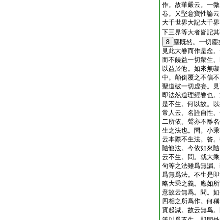
作。故華嚴云。一微
卷。又堅意寶性論云
大千世界大記大千界
下三界等大者皆記其
8
塵既然。一切塵
見此大卷而作是念。
而不饒益一切衆生。
以益於他。如來無礙
中。顛倒覆之不信不
聖道破一切虚妄。見
即法然道理經卷也。
是不生。何以故。以
常人云。名詮自性。
二所依。聲亦不離名
生之法也。問。小乘
云本際不生法。答。
隨他法。今依如來隨
云不生。問。就大乘
句等之法雖爲無漏。
爲無爲法。不生是即
略大乘之義。應如所
意故云無爲。問。如
四相之所爲作。何稱
實起滅。故云無爲。
等以爲不生。即同外