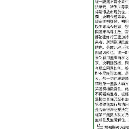
經一説無不爲令衆生
法華云。諸佛世尊欲
得清淨故出現於世。
𤄃 次明今經宗者
經宗後明疑難。初明
以佛果爲今經宗。宗
因證果爲尊主故。言
部祕密修行三密加持
果者。所謂顯現毘盧
體也。是故此經正説
四是因位也。後一即
果位智用無礙自在之
宗。次明疑難者。問
今所立同異如何。答
即不歴修證因果。是
云。然一切住總經於
謂經第一無數大劫方
第證得極歡喜住。此
不勇猛精進者。復經
過極歡喜住乃至有加
第證得無加行無功用
是菩薩得淨意樂決定
經第三無數大功方乃
無相住及無礙解住。
已上
故知顯教必經