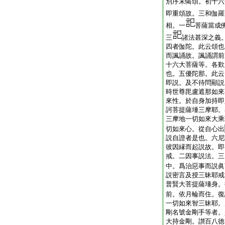
別序末偈頌。初十六
即重頌故。三和伽羅
相。一
菩薩當成
三
諸法甚深之義
四者伽陀。此云頌也
而諷誦故。諷誦謂前
十六大菩薩等。各歎
也。五優陀那。此云
即説。及不待問顯説
時世尊毘盧遮那如來
來性。於自身加持即
訶菩提薩埵三摩耶。
三摩地一切如來大乘
切如來心。從自心出
説自證者是也。六尼
彼因縁而起説故。即
戒。二因事説法。三
中。爲治惡事而説眞
説密言及授三昧耶戒
普賢大菩提薩埵身。
前。依月輪而住。復
一切如來智三昧耶。
剛名號金剛手等者。
大持金剛。讃百八徳