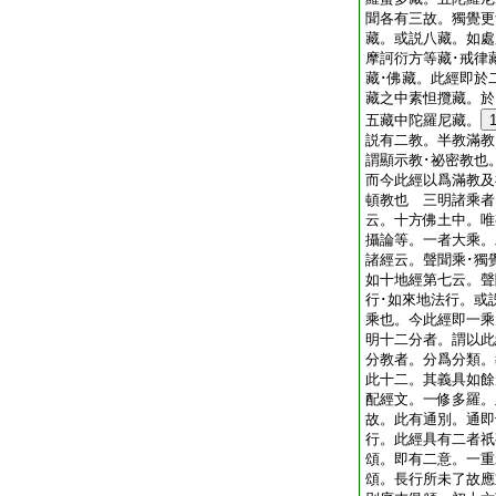
聞各有三故。獨覺更
藏。或説八藏。如處
摩訶衍方等藏･戒律藏
藏･佛藏。此經即於
藏之中素怛攬藏。於
五藏中陀羅尼藏。
説有二教。半教滿教
謂顯示教･祕密教也
而今此經以爲滿教及
頓教也 三明諸乘者
云。十方佛土中。唯
攝論等。一者大乘。
諸經云。聲聞乘･獨
如十地經第七云。聲
行･如來地法行。或
乘也。今此經即一乘
明十二分者。謂以此
分教者。分爲分類。
此十二。其義具如餘
配經文。一修多羅。
故。此有通別。通即
行。此經具有二者祇
頌。即有二意。一重
頌。長行所未了故應