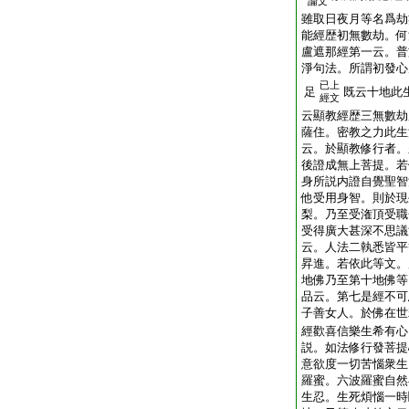
論文
雖取日夜月等名爲劫
能經歴初無數劫。何
盧遮那經第一云。普
淨句法。所謂初發心
已上
足
既云十地此
經文
云顯教經歴三無數劫
薩住。密教之力此生
云。於顯教修行者。
後證成無上菩提。若
身所説内證自覺聖智
他受用身智。則於現
梨。乃至受潅頂受職
受得廣大甚深不思議
云。人法二執悉皆平
昇進。若依此等文。
地佛乃至第十地佛等
品云。第七是經不可
子善女人。於佛在世
經歡喜信樂生希有心
説。如法修行發菩提
意欲度一切苦惱衆生
羅蜜。六波羅蜜自然
生忍。生死煩惱一時