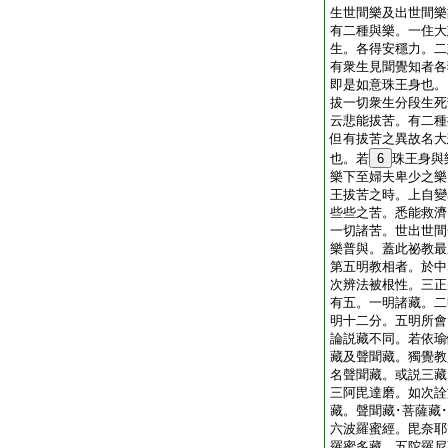
生世間樂及出世間樂
有二種與樂。一住大
生。各得安穩力。二
有衆生見聞覺知者各
即是如意珠王身也。
拔一切衆生分段生死
云悲能拔苦。有二種
但有拔苦之異故名大
也。若
6
珠王身與
樂下至婦夫卑少之樂
王拔苦之時。上自變
些些之苦。悉能救濟
一切諸苦。世出世間
樂普與。蓋此祕教最
第五明教相者。於中
次辨法被根性。三正
有五。一明諸藏。二
明十二分。五明所會
論説藏不同。若依瑜
藏及聲聞藏。獨覺教
名聲聞藏。或説三藏
三阿毘達磨。如次詮
藏。聲聞藏･菩薩藏
六波羅蜜經。毘奈耶
羅蜜多藏。五陀羅尼