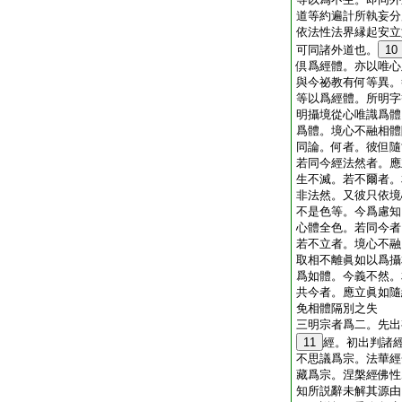
道等約遍計所執妄分
依法性法界縁起安立
可同諸外道也。
10
倶爲經體。亦以唯心
與今祕教有何等異。
等以爲經體。所明字
明攝境從心唯識爲體
爲體。境心不融相體
同論。何者。彼但隨
若同今經法然者。應
生不滅。若不爾者。
非法然。又彼只依境
不是色等。今爲慮知
心體全色。若同今者
若不立者。境心不融
取相不離眞如以爲攝
爲如體。今義不然。
共今者。應立眞如隨
免相體隔別之失
三明宗者爲二。先出
11
經。初出判諸
不思議爲宗。法華經
藏爲宗。涅槃經佛性
知所説辭未解其源由