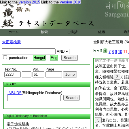
Link to the
version 2015
Link to the
version 2018
哩哩
呂嚧噎愛汚
引
字。乃至二合三合等
得契本極之理。故爲
阿
字門一切諸法
上
法寂靜故。伊
字
上
ホーム
検索
ご挨拶
組織
利
字門災禍不可得故。
際不可得故。惡字門
大正蔵検索
金剛頂大教王經疏 (N
具如金剛頂釋字母品
入本不生際。至論經
7
8
9
10
11
趣名言。但以如來出
punctuation
Hangul
Eng
約梵文作一途明義耳
成等正覺出興于世。
TextNo.
Vol.
Page
道。隨種種樂欲種種
種文種種隨
2
方語
持説眞言道也。若且
INBUDS
如佛在世。金口演説
INBUDS
(Bibliographic Database)
者得道。故以聲爲經
Search
知識所聞也。若佛去
色爲經。故大品亦云
利者内自思惟。心與
紙墨。但心曉悟。即
Digital Dictionary of Buddhism
5
證乃自知。是通
電子佛教辭典
者。於此國土耳識利
パスワードがない場合は「guest」でログインしてくださ