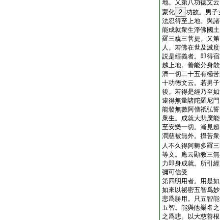
地。又第八功徳文云
蒙化
2
功故。男子
法忍得至上地。與諸
能成就衆生淨佛國土
羅三藐三菩提。又第
人。若佛在世及滅度
説是經義者。即得宿
越上地。善能分身散
濟一切二十五有極苦
十功徳文云。若男子
後。若得是經乃至如
逮得無量諸陀羅尼門
能發無數阿僧祇弘誓
衆生。成就大悲廣能
至安樂一切。漸見超
潤慈被無外。攝苦衆
人不久得阿耨多羅三
等文。應云顯教三無
力即身成就。所引經
彌可信受
第四明用者。用是如
如來以祕密五智爲妙
悲爲勝用。只五智能
五智。能與他樂名之
之爲悲。以大慈善根