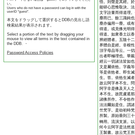
悟。則聲是其經。於
い。
能研心思惟取決。法
Users who do not have a password can log in with the
userID "guest".
文字詮量而得道理。
塵而已。餘三識鈍也
本文をドラッグして選択するとDDBの見出し語
塵亦偏用一塵。或有
検索結果が表示されます。
得道。或見佛光明得
Select a portion of the text by dragging your
得道。如衆香土以香
mouse to view all terms in the text contained in
辨經體者。五陰十二
the DDB. ・
界體自是經。非根性
頂字母品等云。一切
Password Access Policies
出者即極理也。華嚴
經云一切諸法皆如也
文是屬依他。字義等
等是依他者。即生滅
生。答。依他生滅者
故云阿字本不生。問
阿字非是佛及天人之
本不生。故毘盧遮那
諸佛所作。不令他作
法法爾如是住。謂諸
竺梵字。是劫初時梵
所製。原始垂則三十
轉用。流演支派。以
何今云阿字是法然道
王製書。故云梵王所