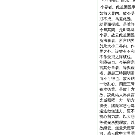
小界者。此並因難
如前大界内。欲令受
戒不成。爲遮此難。
結界而授戒。是唯許
令無其間。是即爲遮
小界。故云此並因難
所法事者。所言結界
於此大小二界内。作
界之外。設雖有不和
不作受戒之障破也。
能障破也。今祕密宗
言其分量者。等與虚
者。超越三時圓明常
而不可得也。故云結
一散亂心。四魔三障
修功徳業。是故十方
故。説此結大界眞言
光威照曜十方一切方
得便。諸魔軍惡心爲
遠逃散無邊方。更不
提心勢力故。以大悲
等覺光所照曜故。以
故經云。無量天魔軍
散。疏云此中大界謂