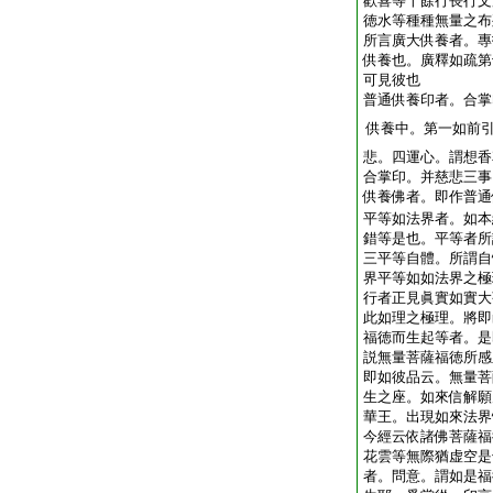
歡喜等十餘行長行文
徳水等種種無量之布
所言廣大供養者。專
供養也。廣釋如疏第
可見彼也
普通供養印者。合掌
供養中。第一如前
悲。四運心。謂想香
合掌印。并慈悲三事
供養佛者。即作普通
平等如法界者。如本
錯等是也。平等者所
三平等自體。所謂自
界平等如如法界之極
行者正見眞實如實大
此如理之極理。將即
福徳而生起等者。是
説無量菩薩福徳所感
即如彼品云。無量菩
生之座。如來信解願
華王。出現如來法界
今經云依諸佛菩薩福
花雲等無際猶虚空是
者。問意。謂如是福