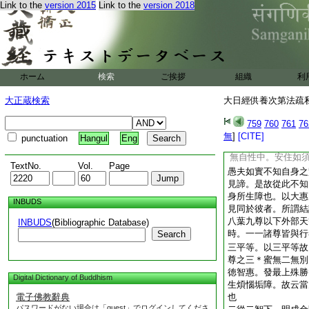
提心。行者離諸過。
Link to the
version 2015
Link to the
version 2018
能除諸障礙
今
云云
即瑜祇所言本有倶生
不知一念是也。無從
然不知故。忽然而現
火起。論云。忽然火
ホーム
検索
ご挨拶
組織
利
然而現。只是不解知
處。即此障也。然以
大正蔵検索
大日經供養次第法疏私記
身所生之障。不從自
不從無因生。遠離四
759
760
761
76
而從來所者終不可得
無
]
[CITE]
punctuation
Hangul
Eng
滅無性無自性。故大
無自性中。安住如
TextNo.
Vol.
Page
愚夫如實不知自身之
見諦。是故從此不知
身所生障也。以大惠
INBUDS
見同於彼者。所謂結
八葉九尊以下外部天
INBUDS
(Bibliographic Database)
時。一一諸尊皆與行
Search
三平等。以三平等故
尊之三＊蜜無二無別
徳智惠。發最上殊勝
Digital Dictionary of Buddhism
生煩惱垢障。故云當
電子佛教辭典
也
パスワードがない場合は「guest」でログインしてくださ