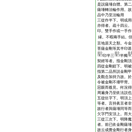
是説薩埵自體。第二
薩埵轉法輪作用。故
品中乃至法輪用
三從作半下。明或用
亦得者。疏十四云。
印。雙手作或一手作
縁。不暇兩手結。
言地居天之類。今金
菩薩金剛等其半印甚
印半三
半獨
契經等者。指金剛頂
四從金剛鎧下。明被
指第二品所説金剛甲
及觀念加持力故。於
令被金剛不壞甲冑。
惡眼而覩見。何況得
周遍身乃至依法説也
五從佉字下。明頂上
等者。言持眞言者非
故行者與薩埵同等而
欠字門安頂上。而大
三從三次下。明降魔
者。前已依金剛薩埵
故云成覺金剛行者身