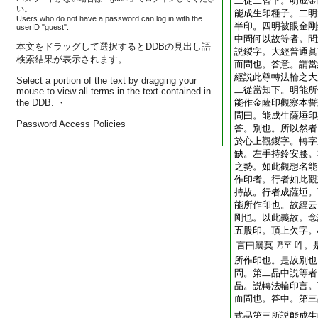
二從二智下。明成金
い。
能成生印種子。二明
Users who do not have a password can log in with the
半印。四明被眼金剛
userID "guest".
中問何以故等者。問
本文をドラッグして選択するとDDBの見出し語
説鍐字。大經普通眞
検索結果が表示されます。
而問也。答意。謂當
經説此尊轉法輪之大
Select a portion of the text by dragging your
二從當知下。明能所
mouse to view all terms in the text contained in
the DDB. ・
能作金薩印觀察本誓
問曰。能成生薩埵印
Password Access Policies
答。別也。所以然者
於心上觀鍐字。轉字
缺。左手持鈴安腰。
之勢。如此觀想名能
作印者。行者如此觀
持故。行者成薩埵。
能所作印也。故經云
剛也。以此義故。念
五股印。頂上欠字。
言曰曩莫
吽。
乃至
所作印也。是故別也
問。第二品中説等者
品。説轉法輪印言。
而問也。答中。第三
式品第三所説能成生