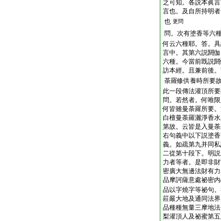
之可知。各説本眞言
言也。及自所持明者
也
更問
問。次有塗香等六
何云六種耶。答。具
言中。其第六説閼伽
六種。今當前既説閼
訪本經。且兼前後。
荼羅修供養時所要
此一段傳法灌頂所要
問。若然者。何唯限
何皆雖曼荼羅所要。
白檀曼荼羅灑淨香水
第故。云皆是入曼荼
右句義中以下説塗香
義。如疏第九并同私
二從第十段下。明説
力者等者。是即非財
密廣大無邊法財有力
品摩訶薩意處祕密内
品以字燒字等祕句。
莊嚴大地及通同法界
品種種無量三摩地法
梨灌頂人及祕蜜第五