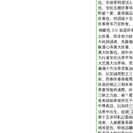
也。非彼受明灌頂人
也。非但五種供養等
即祕＊蜜。曼荼羅品
供養也。所謂疏十五
供養香等乃至飮食。
物獻也
如是供
云云
之供養。而非智力財
今此持誦者。先嚴備
修運心等廣大供養。
廣大供養也。就中亦
力行者安住法界平等
大悲廣大法界海。而
遍滿十方法界雲集油
前。以至誠慇懃之三
前。而奉供養恭敬尊
供及供物之三相本來
界量等無有邊際。何
三昧之力故。祕＊蜜
各各諸如來彼所生子
中尊眞語。以加持三
法界中出生。從彼
第十五并同私記委細
池者。入祕蜜曼荼羅
地等是也。即彼品爾