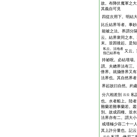
故。布降伏魔軍之大
其義自可見
四從次用下。明結
比丘結界等者。事鈔
能被之法。界謂分
云。結界衆同之本。
末。並因後起。是知
私云。法地者
又云。
指已結界地
持祕呪。必結壇場
謂。夫總界法有三。
僧界。就攝僧界又有
法界也。其自然界者
界起故曰自然。約
分六相差別
私
云云
也。水者船上。陸者
難蘭若難事蘭若。叢
別。故成四種。並水
法界亦有二。謂大小
戒壇極少容二十一
其上許分量也。記云
私謂。僧尼二
云云