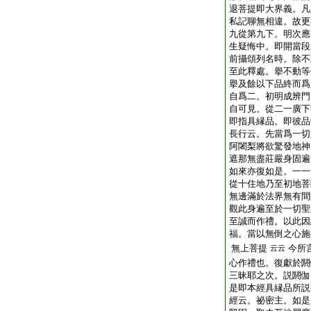
退菩提即大界義。凡
私記聊無相違。故更
九從第九下。明次應
生疑悔中。即開當段
前攝頌列名時。除不
至此釋處。擧不動等
擧及餘以下品終而爲
自爲二。初明成辨門
自可見。從二一廣下
即指具縁品。即彼品
長行云。先當爲一切
阿闍梨將欲驚發地神
遮那無盡莊嚴身固遍
如來亦復如是。一一
從十住地乃至初地菩
無邊滿於法界無有間
觀此身遍至於一切聖
至誠而作禮。以此因
福。當以無倒之心施
無上菩提
今所
云云
心作禮也。復獻於閼
三昧耶之次。説閼伽
是即本經具縁品所説
經云。祕密主。如是