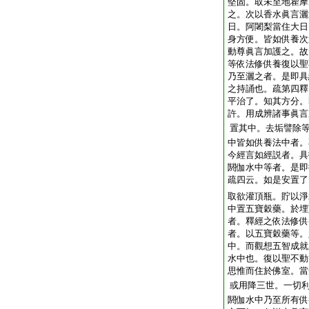
堅固。取未至地瞿摩
之。次以香水眞言灑
日。阿闍梨當住大日
身方便。皆如供養次
動尊眞言加護之。故
等依法修供養復以聖
乃至灑之者。是即具
之持誦也。疏第四釋
平治了。知其方分。
許。用成辨諸事眞言
置其中。去垢譬除
中皆如供養法中者。
今經言如經説者。具
閼伽水中等者。是即
疏四云。如是安置了
取欲灌頂瓶。貯以淨
中置五寶穀藥。於埋
者。釋經之依法修供
者。以五寶穀藥等。
中。而觀想五智成就
水中也。復以聖不動
思惟而住於佛室。當
或用降三世。一切
閼伽水中乃至所有供