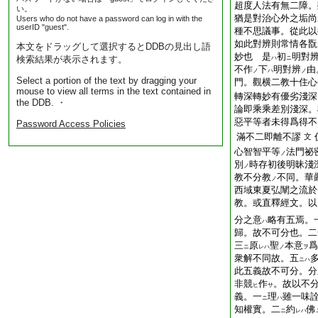
超度人法有無二障。
い。
猶是對治心外之垢尚
Users who do not have a password can log in with the
userID "guest".
種不思議事。從此以
如此對辨則常情各翫
本文をドラッグして選択するとDDBの見出し語
妙也 是
初
明對
検索結果が表示されます。
ハ
ニ
不作
下
明對辨
由
ノ
ハ
ノ
Select a portion of the text by dragging your
門。觀横二教十住心
mouse to view all terms in the text contained in
轉深轉妙有優劣淺深
the DDB. ・
論即乘乘差別淺深。
惡平等者未得爲得不
Password Access Policies
滿不二即離不謬
文
心智智平等
法門祕
ノ
別
時存初後明昧淺
ノ
教不分教
不同。華
ノ
西域東夏弘闡之流於
教。或直釋經文。以
分之意
略有五焉。
ハ
歸。故不可分也。二
三
原
聖
本意
爲
ニ
レハ
ノ
ヲ
衆解不同故。五
ニハ
此五義故不可分。分
非競
作
。故以不
ヒ
サ
義。一
理
雖一味
ニ
ハ
知權實。二
約
佛
ニ
レハ