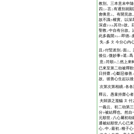
教別。三本意未申隨
四
言
有通別就顯
ニハ
ニ
會佛意
。有開見故
ニ
故不識
權實。以深
ラ
深虚
其功
故。
クスル
ヲ
聖教
中自有分故。
ノ
此多義開
即徳
スレハ
ハ
失
多
今分心内
文
ハ
且
付竪差別
面
。
ク
ノ
ニ
後位
微妙事
遮
爲
ノ
ヲ
ン
意
符順
△然上來
ニ
ス
已來至第二劫被釋歎
日持齋
心斷惡修善
ノ
故。彼善心生起以後
次第次第相續
各各
ノ
釋云。愚童持齋心者
夫歸源之濫觴
付
文
一義云。初二劫第三
分
被結釋也。然自
ヲ
元順世
八心屬初劫
ノ
通被結順世八心已來
心
中
最初
種子心
ノ
ノ
ノ