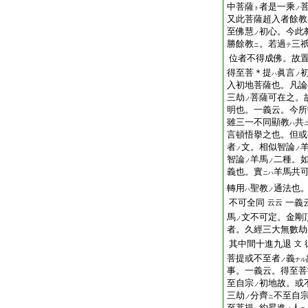
中菩薩
者是一乘
ト
ノ
又此菩薩超入者餘教
至佛慧
初心。今此
ノ
勝餘教
。若過
三
ニ
テ
位者不得成佛。故
得至菩＊提
眞言
ハ
ノ
入初地菩薩也。凡論
三劫
菩薩可在之。
ノ
明也。一義云。今所
雖三一不同顯教
共
ハ
言頓悟擧之也。但或
者
文。相似智論
ノ
ノ
智論
羊馬
二種。
ノ
ノ
義也。實
羊馬共
ニハ
轉用
聖教
通法也
ハ
ノ
不可全同
一義
云云
馬
文不可定。金剛
ノ
者。久經三大無數劫
其中間十進九退
文
菩提或不至者
義
ノ
ナル
事。一義云。得至菩
至自宗
初地故。或
ノ
三劫
分齊
不至自
ノ
ニ
至菩提
約昇進
人