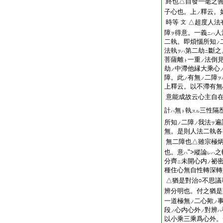
終也△自發一毫之善
子心也。上
釋云。
ノ
時等
△超度人法
文
障
得意。一義
人
ヲ
ニハ
二執。即煩惱所知
ノ
法執
第二劫
斷之
ヲハ
ニ
菩薩離
一重
法倒
ト
ノ
劫
中滯他縁大乘心
ノ
障。此
有無
二障
ノ
ノ
ヲ
上釋云。以不滯有無
意能成故云心主自
計
無
執
三性隔
ハ
ト
スル
所知
二障
我法
遍
ノ
ノ
ヲ
無。是則人法二執各
無二障也△雖宗極炳
也。意
">縱
論
之
ハ
レハ
分齊
未開心内
祕
ニ
ノ
種住心無自性轉深轉
△猶是對治○不思議
辨分明也。付之猶是
一道極無
二心歟
ノ
ノ
段
心内心外
對辨
ノ
ノ
ハ
以小乘三乘爲心外。