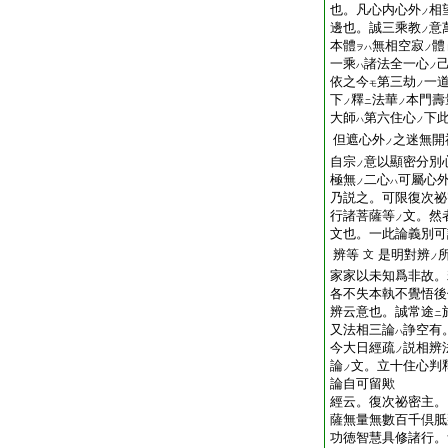
也。凡心内心外
相
ノ
邊也。誠三乘教
意
ノ
本體
無相空寂
體
ヲハ
ノ
一乘
諸法全一心
ハ
ノ
依之今
第三劫
一
モ
ノ
下
釋
法華
本門壽
ノ
ニ
ノ
大師
第六住心
下
ハ
ノ
但遮心外
之迷無開
ノ
自宗
意以顯密分別
ノ
極無
二心
可屬心
ノ
ハ
乃説之。可限復次祕
行諸菩薩等
文。然
ノ
文也。一此論義別可
辨等
是明對辨
文
ノ
家家以未知爲非故。
各不失本執不覺悟後
辨云意也。誠常途
ニ
又法相三論
諍空有
ハ
今大日經疏
説相辨
ノ
論
文。立十住心判
ノ
論自可留歟
經云。復次祕密主。
薩無量無數百千倶胝
功徳智慧具修諸行。