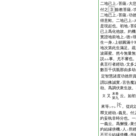
二地已上
菩薩
大
ノ
ノ
付之
3
餘教菩薩
ノ
二地已上
菩薩
功
ノ
ノ
得意歟。二地已上
ハ
是現起也。初地
菩
ノ
已上爲化他故。約機
實證地前地上
徳
ノ
ヲ
生一身
上頓圓滿十
ノ
地次第此生滿足。疏
波羅蜜。然今無量無
説
事。尤不審也
ルル
眞言行者經劫
文多
ノ
數百千倶胝那由多劫
定智慧諸度功徳所
謂以佛誠實
言告魔
ノ
劫。爲調伏衆生故。
末卷
又
云。如初
文
第九
來等
。從此
シケレ
釋文經劫
義見。付
ノ
約妄執非時分也。一
一義云。爲懈慢
衆
ノ
約結縁傍機
人
所
ノ
ノ
不可云結縁傍機
所
ノ