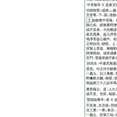
中菩薩等
是眞言
文
功徳智慧
成就
義
ヲ
スル
又世尊
下
因
述餘
ノ
ハ
ニ
1
如餘教中菩薩。
除心垢。經無量阿僧
或不至者。今此教諸
眞言爲乘。超入淨菩
地淨菩提心義中。初
之明自宗
頓悟。上
ノ
求無上菩提。種種勤
阿僧祇劫。或有成佛
言門
菩薩若能不虧
ノ
於此生
中逮見無盡
ノ
意也。付之付今餘教
一義云。以三乘教
ノ
即蟭螟大鵬
相望
ノ
ノ
智論第三十八説羊馬
乘菩薩云。是
人久
ノ
或不至。先世
福徳
ノ
堅固如乘羊
者
文
ノ
不至者
文言彼
同
ノ
ト
次三乘
一乘
眞言
ト
ト
ト
一義云。於第三劫
ノ