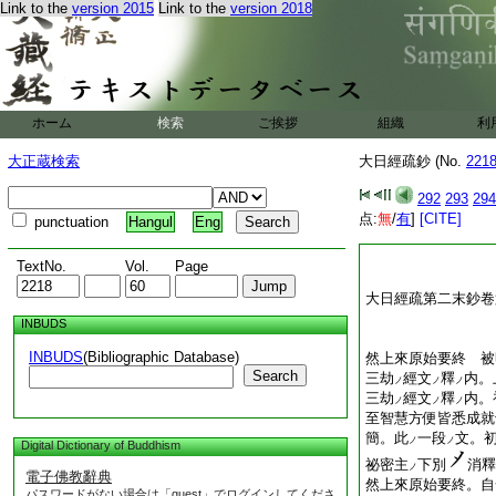
Link to the
version 2015
Link to the
version 2018
ホーム
検索
ご挨拶
組織
利
大正蔵検索
大日經疏鈔 (No.
221
292
293
294
点:
無
/
有
]
[CITE]
punctuation
Hangul
Eng
TextNo.
Vol.
Page
大日經疏第二末鈔卷
INBUDS
INBUDS
(Bibliographic Database)
然上來原始要終 被
Search
三劫
經文
釋
内。
ノ
ノ
ノ
三劫
經文
釋
内。
ノ
ノ
ノ
至智慧方便皆悉成就
簡。此
一段
文。
ノ
ノ
Digital Dictionary of Buddhism
祕密主
下別
消釋
ノ
電子佛教辭典
然上來原始要終。自
パスワードがない場合は「guest」でログインしてくださ