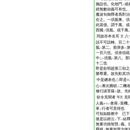
施設也。化他門
成
ノ
經無數劫義可有也。
魔波旬御釋者爲對治
在之。一倶胝事。倶
此當億。謂千萬。或
西國
倶胝。或千萬
ノ
同故存本名耳
八
文
説不可説轉。百二十
胝
第二。那庾多
ハ
ハ
一百六也。倶舍頌疏
中
倶胝
第八。那
ニハ
ハ
十二也
即是欲明超第三劫之
樂尊重。故先歎其功
中是總表也△即是○
心
漸次圓頓
二機
ニ
ノ
修行諸菩薩
故。先
ト
欲令見聞者
見
等文
人義
會座
當機
ナラハ
ノ
來
行者可意得也
ノ
可知如餘教中 已下
後是以經云
下
結
ノ
ハ
無量功徳智慧
義。
ノ
釋經
無量智慧方便
ノ