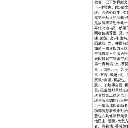
就者 已下別釋經文
下
作釋也。此
經
ハ
ノ
説。若約心續生
次
ノ
超第三劫入初地義
ヲ
是故智者當思惟此一
昇住此地
説。然第
ト
聞者信樂尊重
見。
ノ
據
經論
文
引證時
ニ
ノ
ヲ
悉成就
文。并爾時
ノ
如來一體速疾力三昧
言我覺本不生出過語
於因縁知空等虚空如
第一實無垢
文
菩
ノ
ト
文
引證
。菩提
トヲ
シ玉フ
書
甚深
義趣
明。
ノ
ノ
ヲ
實義
自證
極説也
ヲ
ノ
意
。初地即自證
ハ
ノ
是
毘盧遮那具體法
レ
次者對第二劫詞也△
諸菩薩者總指行三密
百千倶胝那庾多劫者
功徳智慧者顯乘對治
慧也△具修諸行無量
地已上
菩薩
大悲
ノ
ノ
者。意初地
菩薩餘
ノ