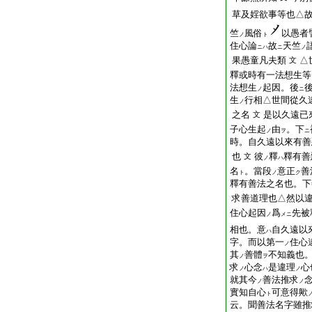
草及婬欲事等也△
竺
風俗
以愚者
ノ
ト
住心論
故
天竺
ニハ
ニ
ノ
果愚童凡夫類
△
文
釋或時有一法想生等
法想生
起因。後
ノ
ニ
生
行相△世間從久
ノ
之名
是以久遠已
文
子心生起
由
。下
ノ
ヲ
ニ
時。自久遠以來有善
也
彼
釋
釋有善
文
ノ
ハ
名
。當段
意正
善
ト
ノ
ク
釋有善法之名也。下
求善道理也△然以違
住心起因
爲
先被
ノ
メニ
相也。意
自久遠以
ハ
字。而以第一
住心
ノ
其
善體
不知義也
ノ
ヲ
求
心念
是違理
心
ノ
ハ
ノ
就其今
善法推求
ノ
ノ
實知自心
可意得歟
ト
云。聞善法名字雖推