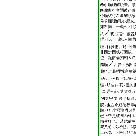
希求順理解脱者。順
修瑜伽行者謂彼得眞
今順彼行希求解脱故
希求順理解脱
經文
ノ
如料簡。一義
計
ニハ
約
彼
宗計
被説
ノ
ニ
理
心。一義
順理
ノ
ニハ
理
解脱也。爾
外
ノ
ヲ
非因計因執行因故。
也。起信論如如人迷
隨順
古昔
行者
ノ
ニ
順也△順理梵音瑜祇
語
。今疏下御釋
ヲ
ニ
理
順理
其
義同
ト
トハ
ノ
是
先
明所隨
文
ハ
ツ
ノ
物之宗
是又所隨
文
脱
也△今順彼行等
ト
順
順
非釋順理
理
ノ
ハ
ノ
已上皆是破壞内外因
前生後也。若結前生
屬八心
文段也。就
ノ
上來第一
住心也△
ノ