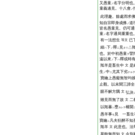
又愚童
名字分明也
ノ
童義邊見。十八會
ノ
此理趣。餘處而求
知自宗即身成佛
道
ノ
皆名愚童見。仍可通
童
名字通局重重也
ノ
有一法想生
已
等文
細
下
釋
見
△
ハ
ノ
ニ
タリ
也。於中初愚童
譬
ヲ
遠以來
下
釋或時
ノ
ハ
羝羊是畜生中
是
文
生
中
尤其下劣
ノ
ニ
ナルヲ
寶鑰上愚癡無智均
止觀。以未聞三諦全
眼不解方隅
文
弘決
雖見而無了故
二
文
以羝蕃
壅
權開
シ
カレテ
愚羊事
見 一畜生
モ
寶鑰
凡夫狂醉不知
ニ
羝羊
此意也。法
文
草餘無所知
今別
文