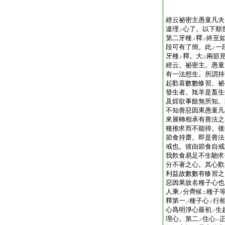
經云祕密主愚童凡夫
違理
心了。以下順
ノ
第二牙種
釋
終至
ノ
ノ
段可有了簡。此
一
ノ
牙種
釋。大
兩節
ノ
ニ
經云。祕密主。愚童
有一法想生。所謂持
起歡喜數數修習。祕
發生者。羝羊是畜生
及婬欲事餘無所知。
不知善惡因果愚童凡
來展轉相承有善法之
種推求而不能得。後
節食持齋。即是善法
戒也。彼由節食自戒
我飮食易足不生馳求
分不著之心。其心歡
利益故數數有修習之
惡因果故名種子心也
人乘
分齊候
種子
ノ
ニ
釋第一
種子心
行
ノ
ノ
心爲明淨心最初
生
ノ
理心。第二
住心
ノ
ハ