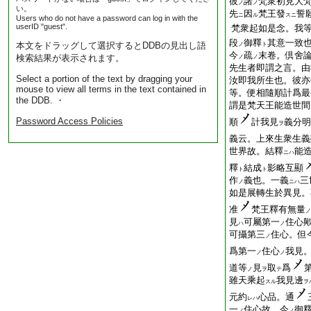
彼
諸
梵衆初見大
ノ
ノ
い。
先
因
梵王發
誓
ニ
ル
スニ
Users who do not have a password can log in with the
userID "guest".
梵衆起如是念。我
段
御釋
其意一致
本文をドラッグして選択するとDDBの見出し語
ノ
ト
今
疏
末卷。倶舍
検索結果が表示されます。
ノ
ノ
先生者即謂之言。由
Select a portion of the text by dragging your
汝即我所生也。彼亦
mouse to view all terms in the text contained in
等。便相隨順計爲最
the DDB. ・
謂是梵天王能造世間
Password Access Policies
順
計我見
義分明
ヲ
義云。上來生衆生義
世界故。結釋
能
ニハ
釋
結成
影略互顯
ト
ト
作
義也。一義
三
ノ
ニハ
如是展轉生於異見。
准
梵王釋有無量
ノ
見
可屬第一
住心
ハ
ノ
可攝第三
住心。但
ノ
爲第一
住心
我見
ノ
ノ
道等
見
取
爲
ノ
ヲ
テ
雖天乘起
我見邊
スル
ヲ
元約
心品。通
レハ
一
住心故。今
御
ノ
ノ