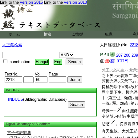
見
如劫初時獨有一
Link to the
version 2015
Link to the
version 2018
ヲ
正
展轉相承
生妄
ク
王
一種。規准彼顯
ノ
劫
初△獨有一天者
ノ
獨者外道以梵天計特
道
計
獨
御釋
ノ
ニ
ト
アリト
ホーム
検索
ご挨拶
組織
利
表擧
。一天者釋
ン
ト
御釋△先生梵界。梵
大正蔵検索
大日經疏鈔 (No.
221
梵衆梵補大梵
三天
ノ
天也
207
208
209
而作是念。若更有衆
点:
無
/
有
]
[CITE]
punctuation
Hangul
Eng
善哉。時有上界天命
梵王
念來生
梵衆
ノ
スル
TextNo.
Vol.
Page
之上界
天者第二禪
ノ
願極光淨
天衆下
ノ
ルト
從極光淨下
初
故
リ
ル
INBUDS
界非嫌下生。極光淨
中
第三也。頌疏
INBUDS
(Bibliographic Database)
ノ
ノ
一説
釋。頌疏
第
Search
ト
ノ
時獨一
而住無侍
ニ
令諸餘
有情
生我
ノ
ヲ
悲愍
。從彼處沒
Digital Dictionary of Buddhism
有天生故。大梵王起
電子佛教辭典
パスワードがない場合は「guest」でログインしてくださ