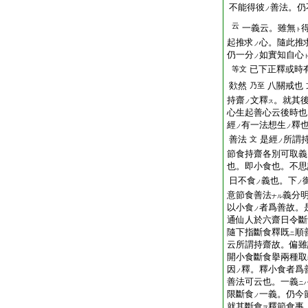
不能得彼
善法。仍
ノ
云
一義云。雖無
ト
起推求
心。隨此推
ノ
仍一分
如實知自心
ノ
已下正釋或時
等文
欻然
八關戒也
乃至
持齋
文釋
。就其
ノ
ス
心生起善心云後時也
經
有一法想生
釋
ノ
ノ
善法
是經
所謂
文
ノ
節食持齋各別可取義
也。即小食也。不思
日不食
義也。下
ノ
ノ
意節食善法
義分
ナル
以小食
者爲善故。
ノ
通仙人於六齋日令斷
隨下指斷食釋既
順
ニ
云所謂持齋故。偏雖
開小食斷食擧兩種取
因
釋。釋小食者爲
ノ
善法可云也。一義
ニ
限斷食
一義。仍今
ノ
就其斷食
釋節食事
ヲ