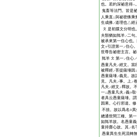
也。若約深祕意得
ハ
鬼畜等法門。皆是
人乘直
與祕密佛乘
ニ
生成佛
道理也△經
ノ
是初牒文分明也
文
夫類猶如羝羊
二句
ノ
被承來第一住心也。
文
引證第一
住心
ヲ
ノ
世尊告祕密主言。祕
羝羊
第一
住心
文
ノ
ノ
愚童凡夫
經文。當
ノ
被釋經
菩提薩埵因
ノ
愚童薩埵
義見。故
ノ
見。凡夫
事。上
ノ
ノ
凡夫
經文
釋故。
ノ
ノ
一
愚童凡夫
義
取
ニ
ノ
ヲ
者具云愚童薩埵。謂
因果。心行邪道。修
不捨。故以爲名○異
總通世間三種。第一
如羝羊故。名愚童義
童持齋心故。其
名
ノ
愚童異生生死流轉