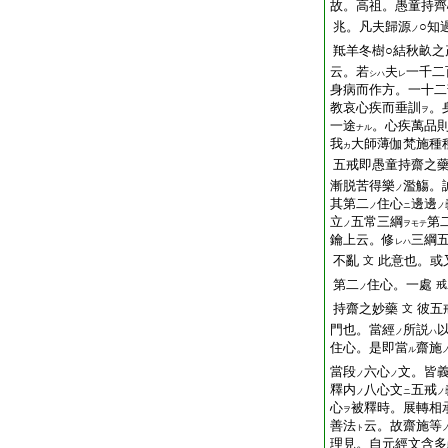
故。高祖。愚童持齊
兆。凡夫歸源
○知
ノ
羝羊冬樹○結秋畝之
云。若
夫
一千二
シハ
レ
身病而作方。一十二
教哀心疾而垂訓
。
ヲ
一途
。心疾萬品
ナル
我
大師薄伽梵施種
カ
五戒即愚童持齋之
漸脱苦得樂
濫觴。
ノ
其第二
住心
邊邊
ノ
ニ
ノ
立
五常三綱
第
ノ
ヲモテ
鑰上云。修
三綱
レハ
不亂
此意也。或
文
第二
住心。一處
戒
ノ
持齋之妙藥
彼五
文
門也。當經
所説
ノ
ハ
住心。是即當
齋施
ル
當段
六心
文。皆
ノ
ノ
釋内
八心文
五戒
ノ
ニ
ノ
心
被釋時。展轉相
ヲ
善法
云。故齋施等
ト
理見。自元經文含多