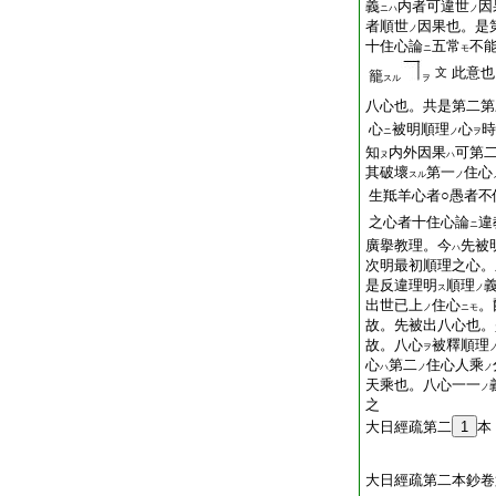
義
内者可違世
因
ニハ
ノ
者順世
因果也。是
ノ
十住心論
五常
不
ニ
モ
此意也
文
籠
スル
ヲ
八心也。共是第二第
心
被明順理
心
時
ニ
ノ
ヲ
知
内外因果
可第
ヌ
ハ
其破壞
第一
住心
スル
ノ
生羝羊心者○愚者不
之心者十住心論
違
ニ
廣擧教理。今
先被
ハ
次明最初順理之心。
是反違理明
順理
ス
ノ
出世已上
住心
。
ノ
ニモ
故。先被出八心也。
故。八心
被釋順理
ヲ
心
第二
住心人乘
ハ
ノ
ノ
天乘也。八心一一
ノ
之
大日經疏第二
1
本
大日經疏第二本鈔卷