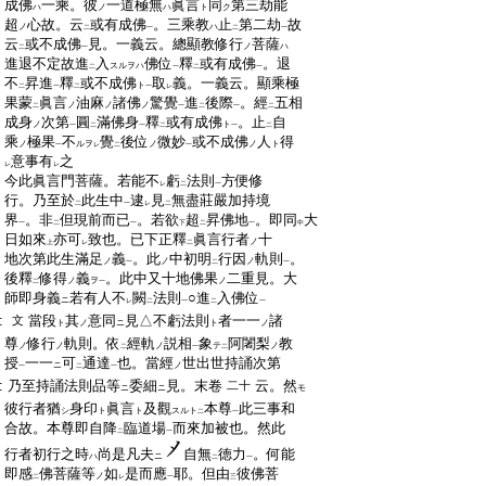
:
成佛
一乘。彼
一道極無
眞言
同
第三劫能
ハ
ノ
ハ
ト
ク
:
超
心故。云
或有成佛
。三乘教
止
第二劫
故
ノ
ハ
二
一
二
一
:
云
或不成佛
見。一義云。總顯教修行
菩薩
ノ
ハ
二
一
:
進退不定故進
入
佛位
釋
或有成佛
。退
スルヲハ
二
一
二
一
:
不
昇進
釋
或不成佛
取
義。一義云。顯乘極
ト
二
一
二
一
レ
:
果蒙
眞言
油麻
諸佛
驚覺
進
後際
。經
五相
ノ
ノ
ノ
二
一
二
一
二
:
成身
次第
圓
滿佛身
釋
或有成佛
。止
自
ノ
ト
一
二
一
二
一
二
:
乘
極果
不
覺
後位
微妙
或不成佛
人
得
ノ
ルヲ
ノ
ノ
ト
一
レ
二
一
:
意事有
之
レ
レ
:
今此眞言門菩薩。若能不
虧
法則
方便修
レ
二
一
:
行。乃至於
此生中
逮
見
無盡莊嚴加持境
二
一
レ
二
:
界
。非
但現前而已
。若欲
超
昇佛地
。即同
大
一
二
一
下
二
一
中
:
日如來
亦可
致也。已下正釋
眞言行者
十
ノ
上
レ
二
:
地次第此生滿足
義
。此
中初明
行因
軌則
。
ノ
ノ
ノ
一
二
一
:
後釋
修得
義
。此中又十地佛果
二重見。大
ノ
ヲ
ノ
二
一
:
師即身義
若有人不
闕
法則
○進
入佛位
ニ
レ
二
一
二
一
:
當段
其
意同
見△不虧法則
者一一
諸
文
ト
ノ
ニ
ト
ノ
:
尊
修行
軌則。依
經軌
説相
象
阿闍梨
教
ノ
ノ
ノ
テ
ノ
二
一
二
:
授
一一
可
通達
也。當經
世出世持誦次第
ニ
ノ
一
二
一
:
乃至持誦法則品等
委細
見。末卷
云。然
二十
ニ
ニ
モ
:
彼行者猶
身印
眞言
及觀
本尊
此三事和
シ
ト
ト
スルト
二
一
:
合故。本尊即自降
臨道場
而來加被也。然此
二
一
:
行者初行之時
尚是凡夫
自無
徳力
。何能
ハ
ニ
二
一
:
即感
佛菩薩等
如
是而應
耶。但由
彼佛菩
ノ
二
レ
一
三