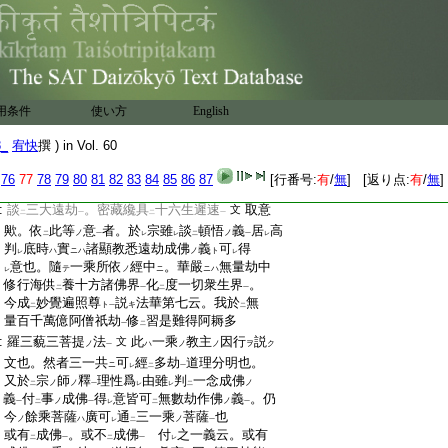
:
自宗
判定。又金剛頂經
若於顯教修行者久
ニモ
一
:
經三大無數劫
説。當經
眞言門修行諸菩薩
ト
ニハ
:
○皆悉成就
彼
文
疏家
如餘教中菩薩行
文
ノ
ヲ
ニハ
:
於方便○超入淨菩提心門
此第三劫
中
文
ノ
ノ
:
一道極無
眞言
對明
釋。又大乘起信論
ト
トノ
ヲ
ニハ
用条件
使い方
English
:
會
諸經
遠成近成
。一切菩薩皆逕
三阿僧
ノ
二
一
二
:
祇劫
又高祖彼二教論
。談行六度爲宗告
文
ニハ
一
8_
宥快
撰 ) in Vol. 60
:
成三大爲限
又即身成佛義
諸經論中皆
文
ニハ
76
77
78
79
80
81
82
83
84
85
86
87
[行番号:
有
/
無
] [返り点:
有
/
無
]
:
説
三劫成佛
或翫一心利刀顯教
或顯教
文
文
二
一
:
談
三大遠劫
。密藏纔具
十六生遲速
取意
文
二
一
二
一
:
歟。依
此等
意
者。於
宗雖
談
頓悟
義
居
高
ノ
ノ
二
一
レ
レ
二
一
レ
:
判
底時
實
諸顯教悉遠劫成佛
義
可
得
ハ
ニハ
ノ
ト
レ
レ
:
意也。隨
一乘所依
經中
。華嚴
無量劫中
テ
ノ
ニ
ニハ
レ
:
修行海供
養十方諸佛界
化
度一切衆生界
。
二
一
二
一
:
今成
妙覺遍照尊
説
法華第七云。我於
無
ト
キ
二
一
二
:
量百千萬億阿僧祇劫
修
習是難得阿耨多
一
二
:
羅三藐三菩提
法
此
一乘
教主
因行
説
文
ノ
ハ
ノ
ノ
ヲ
ク
一
:
文也。然者三一共
可
經
多劫
道理分明也。
ニ
レ
二
一
:
又於
宗
師
釋
理性爲
由雖
判
一念成佛
ノ
ノ
ノ
二
一
レ
レ
二
:
義
付
事
成佛
得
意皆可
無數劫作佛
義
。仍
ノ
ノ
一
二
一
レ
二
一
:
今
餘乘菩薩
廣可
通
三一乘
菩薩
也
ノ
ハ
ノ
レ
二
一
:
或有
成佛
。或不
成佛
付
之一義云。或有
二
一
二
一
レ