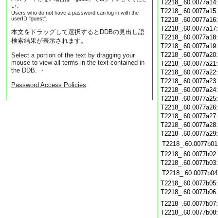
T2218_.60.0077a14
い。
T2218_.60.0077a15
Users who do not have a password can log in with the
userID "guest".
T2218_.60.0077a16
T2218_.60.0077a17
本文をドラッグして選択するとDDBの見出し語
T2218_.60.0077a18
検索結果が表示されます。
T2218_.60.0077a19
T2218_.60.0077a20
Select a portion of the text by dragging your
mouse to view all terms in the text contained in
T2218_.60.0077a21
the DDB. ・
T2218_.60.0077a22
T2218_.60.0077a23
Password Access Policies
T2218_.60.0077a24
T2218_.60.0077a25
T2218_.60.0077a26
T2218_.60.0077a27
T2218_.60.0077a28
T2218_.60.0077a29
T2218_.60.0077b01
T2218_.60.0077b02
T2218_.60.0077b03
T2218_.60.0077b04
T2218_.60.0077b05
T2218_.60.0077b06
T2218_.60.0077b07
T2218_.60.0077b08