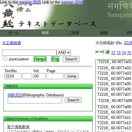
Link to the
version 2015
Link to the
version 2018
T2218_.60.0076c21
T2218_.60.0076c22
T2218_.60.0076c23
T2218_.60.0076c24
T2218_.60.0076c25
ホーム
検索
ご挨拶
組織
利
T2218_.60.0076c26
T2218_.60.0076c27
大正蔵検索
大日經疏鈔 (No.
221
T2218_.60.0076c28
72
73
74
75
T2218_.60.0076c29
punctuation
Hangul
Eng
T2218_.60.0077a01
T2218_.60.0077a02
TextNo.
Vol.
Page
T2218_.60.0077a03
T2218_.60.0077a04
T2218_.60.0077a05
INBUDS
T2218_.60.0077a06
T2218_.60.0077a07
INBUDS
(Bibliographic Database)
Search
T2218_.60.0077a08
T2218_.60.0077a09
T2218_.60.0077a10
T2218_.60.0077a11
Digital Dictionary of Buddhism
T2218_.60.0077a12
電子佛教辭典
T2218_.60.0077a13
パスワードがない場合は「guest」でログインしてくださ