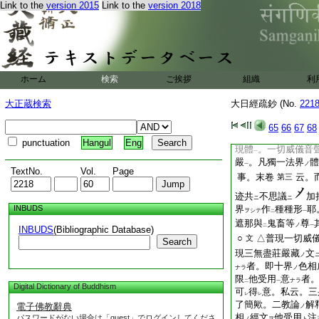
Link to the
version 2015
Link to the
version 2018
所謂莊嚴者謂從
一
二
如
是威儀無
非
密
レ
レ
二
切音聲
。如
是音聲
一
レ
普現
一切本尊
。如
二
一
別
釋
即以三密平
二
所詮
普門應現
色
ホーム
検索
ご挨拶
組織
利
ハ
ノ
麁細重重
以被
ナルヲ
レ
大正蔵検索
大日經疏鈔 (No.
221
嚴者具
種種
第十
ノ
二
密
莊
嚴身土
。是
一
二
一
65
66
67
68
嚴
義
可
得
意也
ノ
ヲ
レ
レ
punctuation
Hangul
Eng
現體
。一切威儀音
一
嚴
。凡獨一法界
體
ノ
一
TextNo.
Vol.
Page
事。末卷
云。
第三
迹共
不思議
加
ニ
ニ
INBUDS
界
作
種種形
耶
ヲシテ
二
一
遮那與
鬼畜等
尊
ノ
二
一
INBUDS
(Bibliographic Database)
○
△普現一切威
文
Search
現三無盡莊嚴藏
文
ノ
者。即十界
色相
ナラ
ノ
限
他受用
意
者
ナラ
二
一
Digital Dictionary of Buddhism
可
得
意。私云。三
レ
レ
了簡歟。二教論
解
電子佛教辭典
ノ
相
經文
他受用
注
パスワードがない場合は「guest」でログインしてくださ
ノ
ヲ
ト