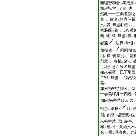
而理智和合
羯磨身
ノ
相
替
常
了簡
也
ル
ノ
二
一
然此一一三業差別之
量
。故名
無盡莊嚴
一
二
文
説
無盡莊嚴
ハ
ト
二
一
密莊嚴
義
。次
彼
ノ
一
レ
義
被
釋
無盡
義
ノ
一
レ
二
一
者遍
法界
常恒
ナ
二
一
相宛然
同同相似
ト
祖
釋
善差別
。龍
ハ
二
一
別意
。各攝
諸法
一
二
一
可
得
意△故名無盡
レ
レ
如來祕密 已下引證
二密
無盡
。後然後
ノ
一
義
一
如來祕密慧經云。除
十卷義釋并十四卷
ノ
如來祕密慧經云
文
密慧
結釋
非
ハ
ニ
二
喩
如來
祕密慧
也
ノ
二
一
來祕密慧
取
義事。
ト
レ
布
經
中
此經文不
ノ
ノ
ニ
名
難
見者也。此
トハ
レ