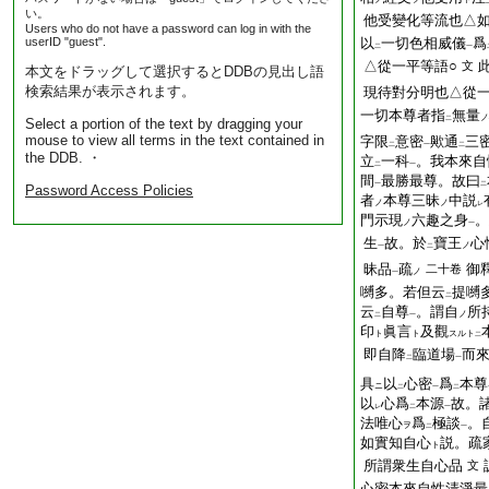
い。
他受變化等流也△
Users who do not have a password can log in with the
userID "guest".
以
一切色相威儀
爲
二
一
△從一平等語○
文
本文をドラッグして選択するとDDBの見出し語
検索結果が表示されます。
現待對分明也△從一
一切本尊者指
無量
ノ
二
Select a portion of the text by dragging your
mouse to view all terms in the text contained in
字限
意密
歟通
三
二
一
二
the DDB. ・
立
一科
。我本來自
二
一
間
最勝最尊。故曰
一
二
Password Access Policies
者
本尊三昧
中説
ノ
ノ
レ
門示現
六趣之身
。
ノ
一
生
故。於
寶王
心
ノ
一
二
昧品
疏
御
二十卷
ノ
一
嚩多。若但云
提嚩
二
云
自尊
。謂自
所
ノ
二
一
印
眞言
及觀
ト
ト
スルト
二
即自降
臨道場
而
二
一
具
以
心密
爲
本尊
ニ
二
一
二
以
心爲
本源
故。
レ
二
一
法唯心
爲
極談
。
ヲ
二
一
如實知自心
説。疏
ト
所謂衆生自心品
文
心密本來自性清淨最