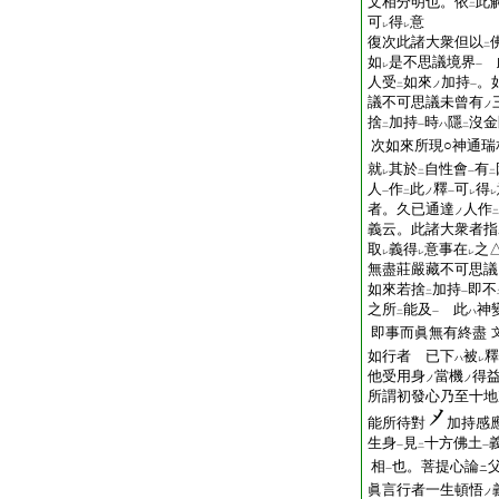
文相分明也。依
此
二
可
得
意
レ
レ
復次此諸大衆但以
二
如
是不思議境界
レ
一
人受
如來
加持
。
ノ
二
一
議不可思議未曾有
ノ
捨
加持
時
隱
沒金
ハ
二
一
二
次如來所現○神通瑞
就
其於
自性會
有
レ
二
一
二
人
作
此
釋
可
得
ノ
一
二
一
レ
レ
者。久已通達
人作
ノ
二
義云。此諸大衆者指
取
義得
意事在
之
レ
レ
レ
無盡莊嚴藏不可思議
如來若捨
加持
即不
二
一
之所
能及
此
神
ハ
二
一
即事而眞無有終盡
如行者 已下
被
釋
ハ
レ
他受用身
當機
得
ノ
ノ
所謂初發心乃至十地
能所待對
加持感
生身
見
十方佛土
一
二
一
相
也。菩提心論
ニ
一
眞言行者一生頓悟
ノ