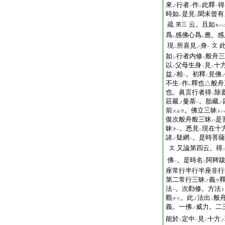
來
行者
作
此釋
得
ノ
一
二
一
時如
是見
聞未曾有
レ
二
疏
云。且如
第三
キハ
爲
感佛心爲
應。感
レ
レ
現
所喜見
身
文
ノ
二
一
如
行者内修
般舟三
シ
二
以
父母生身
見
十
二
一
二
益
相
。初釋
見佛
ノ
一
二
不生
作
釋也△般舟
一
レ
也。眞言行者得
除
二
莊嚴
曼荼
。胎藏
ノ
ノ
一
前
。佛立三昧
スルヲ
トハ
復次般舟般三昧
是
ハ
昧
。悉見
現在十
ヲ
一
二
諸
疑網
。是時菩薩
ノ
一
又論第四云。得
文
佛
。是時名
阿鞞
一
二
座常行半行半座非行
第二常行三昧
義
ノ
ヲ
法
。次勸修。方法
ト
一
觀
。此
法出
般
ナリ
ノ
二
義。一佛
威力。二
ノ
能於
定中
見
十方
ノ
二
一
二