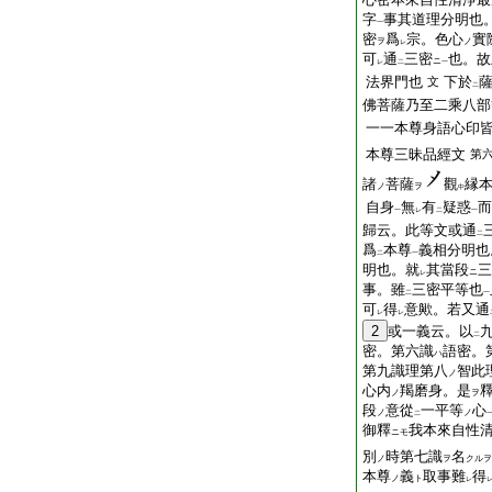
字
事其道理分明也
一
密
爲
宗。色心
實
ヲ
ノ
レ
可
通
三密
也。故
ニ
レ
二
一
法界門也
下於
文
二
佛菩薩乃至二乘八部
一一本尊身語心印
本尊三昧品經文
第
諸
菩薩
觀
縁
ノ
ヲ
中
自身
無
有
疑惑
而
一
レ
二
一
歸云。此等文或通
二
爲
本尊
義相分明也
二
一
明也。就
其當段
三
ニ
レ
事。雖
三密平等也
二
一
可
得
意歟。若又通
レ
レ
2
或一義云。以
二
密。第六識
語密。
ハ
第九識理第八
智此
ノ
心内
羯磨身。是
ノ
ヲ
段
意從
一平等
心
ノ
ノ
二
御釋
我本來自性
ニモ
別
時第七識
名
ノ
ヲ
クルヲ
本尊
義
取事難
得
ノ
ト
レ