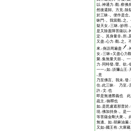
一
レ
以
神通力
觀
察佛
二
一
二
然後還歸。方見
除
二
於三昧
。便作是念
一
昧門
。我當觀
之。
一
レ
疑天女
三昧
妙用
ノ
ノ
一
是又除蓋障菩薩以
二
定
。其身量非
所
一
レ
レ
又盡
心力
觀
之。
二
一
レ
來
身語周遍盡
ノ
二
女
三昧
又盡心力
ノ
ヲ
聚
集無量天鼓
。一
二
一
力
同時發
聲。欲
一
レ
レ
一一
如
須彌山王
ニ
二
一
意
レ
乃至佛言。我未
發
レ
二
住
此三昧
乃至
ノ
二
一
許
文
也
ノ
一
即是無邊際義也 此
疏主
御釋也
ノ
如
是毘盧遮那普於
レ
二
現
佛加持身
。是一
二
一
等菩薩金剛大衆
。
一
無邊。如
胡麻油遍
二
二
又如
國王有
大庫藏
下
二