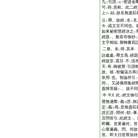
九
引證
密迹金
ニ
シ玉フ
可
得
意歟。此二經
レ
レ
上
結
故名無盡莊
ヲハ
二
云
釋。故經
名
見
ト
ノ
ト
今
疏文言不同也。
ノ
如來祕密慧經決之
ト
經題
。般若寺御抄
ニ
一
文字相似
展轉書寫
一
二卷。未
得
其本
レ
二
一
詮處處
釋文爲
經題
ノ
二
經故至
震旦
不
流
二
一
二
天
有
御披覽
引證
一
二
一
故。彼
智儼温古再
ハ
依用
也。智論所引
ノ
一
同
。又諸佛用集經
一
蓋障菩薩
。故不同
ト
一
中
此
經文御
等文
ノ
聲無邊際
義
證
身
ノ
ヲ
二
定
義
爲
意無盡莊
ノ
ヲ
二
證正證
間何
耶
事
ノ
ソ
ノ
言問答引
此經文
。
二
一
即爾。意業遍何。答
心業遍義。問。何故
答。即大日世尊加持