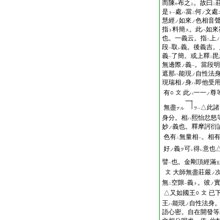
而陳
布之
。故曰
中
上
二
是
處
當
何
文處
ト
ハ
ノ
一
二
慧經
如來
色相音
ノ
ノ
指
料簡
。此
如來
ト
ス
ハ
也。一義云。指
上
ノ
二
段
取
義。後義吉。
一
レ
義
了簡。或上釋
毘
一
二
無邊際
義
。當段明
ノ
一
遮那
能現
自性法
ハ
ノ
現瑞相
身
即他受
ノ
ハ
有○
此
一一
尊
文
ハ
ノ
無盡
△此諸
ナル
ヲ
一
身分。相
熙怡忿怒
ハ
妙
義也。釋摩訶衍
ノ
色有
無量相
。相
二
一
好
義
可
得
意也
ノ
ヲ
レ
レ
譬
也。金剛頂經滿
玉
一
大師無盡莊嚴
文
ノ
無
空隙
義
。彼
ト
ノ
二
一
△又如國王○
已
文
王
能現
自性法身
ハ
ノ
語心密。自在開發等