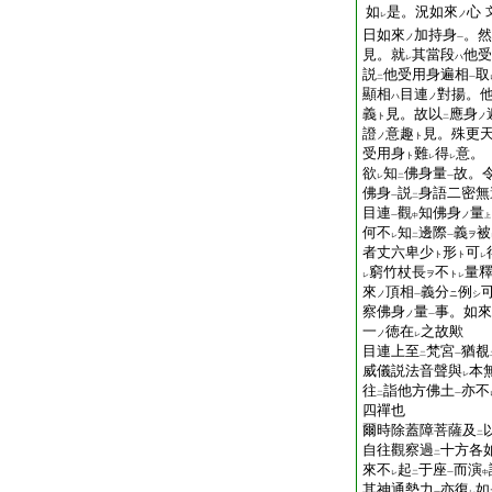
如
是。況如來
心
ノ
レ
日如來
加持身
。然
ノ
一
見。就
其當段
他受
ハ
レ
説
他受用身遍相
取
二
一
顯相
目連
對揚。
ハ
ノ
義
見。故以
應身
ト
ノ
二
證
意趣
見。殊更
ノ
ト
受用身
難
得
意。
ト
レ
レ
欲
知
佛身量
故。
レ
二
一
佛身
説
身語二密無
一
二
目連
觀
知佛身
量
ノ
一
中
上
何不
知
邊際
義
被
ヲ
レ
二
一
者丈六卑少
形
可
ト
ト
レ
窮竹杖長
不
量
ヲ
ト
レ
レ
來
頂相
義分
例
ノ
ニ
シ
一
察佛身
量
事。如來
ノ
一
一
徳在
之故歟
ノ
レ
目連上至
梵宮
猶覩
二
一
威儀説法音聲與
本
レ
往
詣他方佛土
亦不
二
一
四禪也
爾時除蓋障菩薩及
二
自往觀察過
十方各
二
來不
起
于座
而演
レ
二
一
中
其神通勢力
亦復
如