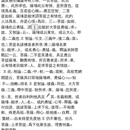
:
論及無性攝論等有三釋。一云菩提。此云
:
覺
。此所求也。薩埵此云有情。是所度也。從
ト
:
境爲名義。言若從心稱
應言悲智。二菩
セハ
:
提如前。薩埵是能求謂菩提之有情也。此約
:
人法爲名。亦是心境
爲目。三
菩提
如前。
ヲ
ニハ
ハ
:
薩埵此云勇猛。謂
1
志能於大菩提勇猛
求
ニ
カ
:
故。又智論
云
。薩埵或云衆生。或云大心。即
ニ
ク
:
是
二義也
智論
引文
三義中
後二義
當
文
レ
ノ
ハ
ノ
ニ
ル
:
也△菩提名諸佛道者所求
果△薩埵名衆
ノ
:
生
能求
人。或名勇心
勇猛
義。釋論末師普
ハ
ノ
ハ
ノ
:
觀記一云。菩薩
二字是其通名。具足應云
ノ
:
菩提薩埵。翻覺有情。所言覺者是
所求
果。
レ
ノ
:
云有情者目能求
人。是求菩提之有情故
ノ
ニ
:
此
智論
二義
中
初
一義
當歟。高祖梵網
文
ハ
ノ
ノ
ノ
ノ
ニ
:
開題云。菩薩具曰冐地薩埵縛。勇猛心
知
ヲ以テ
:
不
捨離
得名
是智論
後義
同也。大方菩
文
ルニ
セ
ノ
ト
:
薩
三義
釋中菩提
智所求
果。薩埵
悲所度
ノ
ノ
ハ
ノ
ハ
ノ
:
生
見。然者自利利他具足
其
名義相應。或
ト
ノ
:
薩埵
能求
人
名
。或約勇猛
心等
釋義
偏
ハ
ノ
ニ
ケ
ノ
ノ
ハ
:
付自證。故諸菩薩
上求下化
道理
不相應
ノ
ノ
ニハ
:
歟。殊更高祖
菩薩
用心
前他後
自釋。涅
ハ
ノ
ハ
スト
:
槃經
自未得度先度他
仍不審也。但凡
文
ニハ
:
菩薩
上求菩提
爲下化衆生故。理實何義
ノ
ハ
モ
:
無相違歟