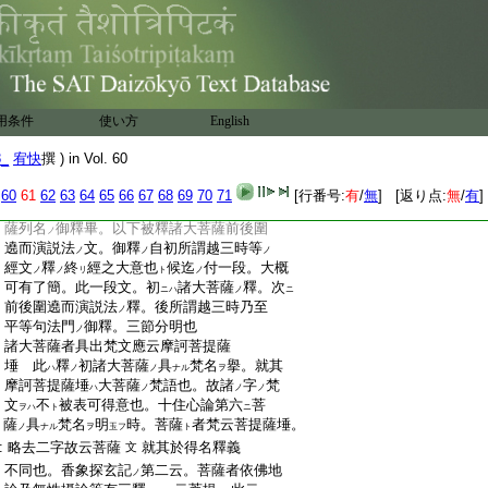
:
心意
四菩薩各各具
四無量心成就四徳
ハ
:
也
:
是故列爲上首以統塵沙衆徳 此擧四菩
:
薩
四徳被成統攝無量
眷屬塵沙
衆徳
ノ
ノ
ノ
:
義也
:
大日經疏第一本
9
末
:
用条件
使い方
English
:
下半
8_
宥快
撰 ) in Vol. 60
:
大日經疏第一本鈔卷第十二
二日
:
60
61
62
63
64
65
66
67
68
69
70
71
[行番号:
有
/
無
] [返り点:
無
/
有
]
:
諸大菩薩者 衆成就
經文
釋
内上來四菩
ノ
ノ
ノ
:
薩列名
御釋畢。以下被釋諸大菩薩前後圍
ノ
:
遶而演説法
文。御釋
自初所謂越三時等
ノ
ノ
ノ
:
經文
釋
終
經之大意也
候迄
付一段。大概
ノ
ノ
リ
ト
ノ
:
可有了簡。此一段文。初
諸大菩薩
釋。次
ニハ
ノ
ニ
:
前後圍遶而演説法
釋。後所謂越三時乃至
ノ
:
平等句法門
御釋。三節分明也
ノ
:
諸大菩薩者具出梵文應云摩訶菩提薩
:
埵 此
釋
初諸大菩薩
具
梵名
擧。就其
ハ
ノ
ノ
ナル
ヲ
:
摩訶菩提薩埵
大菩薩
梵語也。故諸
字
梵
ハ
ノ
ノ
ノ
:
文
不
被表可得意也。十住心論第六
菩
ヲハ
ト
ニ
:
薩
具
梵名
明
時。菩薩
者梵云菩提薩埵。
ノ
ナル
ヲ
玉フ
ト
:
略去二字故云菩薩
就其於得名釋義
文
:
不同也。香象探玄記
第二云。菩薩者依佛地
ノ