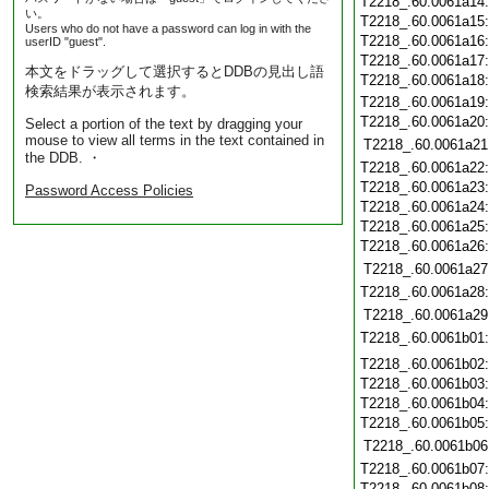
T2218_.60.0061a14
い。
T2218_.60.0061a15
Users who do not have a password can log in with the
T2218_.60.0061a16
userID "guest".
T2218_.60.0061a17
本文をドラッグして選択するとDDBの見出し語
T2218_.60.0061a18
検索結果が表示されます。
T2218_.60.0061a19
T2218_.60.0061a20
Select a portion of the text by dragging your
mouse to view all terms in the text contained in
T2218_.60.0061a21
the DDB. ・
T2218_.60.0061a22
T2218_.60.0061a23
Password Access Policies
T2218_.60.0061a24
T2218_.60.0061a25
T2218_.60.0061a26
T2218_.60.0061a27
T2218_.60.0061a28
T2218_.60.0061a29
T2218_.60.0061b01
T2218_.60.0061b02
T2218_.60.0061b03
T2218_.60.0061b04
T2218_.60.0061b05
T2218_.60.0061b06
T2218_.60.0061b07
T2218_.60.0061b08