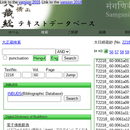
T2218_.60.0060c19
Link to the
version 2015
Link to the
version 2018
T2218_.60.0060c20
T2218_.60.0060c21
T2218_.60.0060c22
T2218_.60.0060c23
T2218_.60.0060c24
ホーム
検索
ご挨拶
T2218_.60.0060c25
組織
利
T2218_.60.0060c26
大正蔵検索
大日經疏鈔 (No.
221
T2218_.60.0060c27
T2218_.60.0060c28
56
57
58
59
T2218_.60.0060c29
punctuation
Hangul
Eng
T2218_.60.0061a01
T2218_.60.0061a02
TextNo.
Vol.
Page
T2218_.60.0061a03
T2218_.60.0061a04
T2218_.60.0061a05
INBUDS
T2218_.60.0061a06
T2218_.60.0061a07
INBUDS
(Bibliographic Database)
T2218_.60.0061a08
Search
T2218_.60.0061a09
T2218_.60.0061a10
T2218_.60.0061a11
Digital Dictionary of Buddhism
T2218_.60.0061a12
電子佛教辭典
T2218_.60.0061a13
パスワードがない場合は「guest」でログインしてくださ