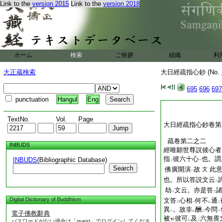
Link to the
version 2015
Link to the
version 2018
ホーム
検索
ご挨拶
組織
利
大正蔵検索
大日經疏指心鈔 (No.
695
696
697
punctuation
Hangul
Eng
TextNo.
Vol.
Page
大日經疏指心鈔卷第
疏卷第二之二
INBUDS
經唯願世尊説彼心者
指
彼六十心
也。謂
INBUDS
(Bibliographic Database)
二
一
Search
佛廣開演
故
此
文
一
也。所以答説文云
二
劫
文云。亦是答
一
二
Digital Dictionary of Buddhism
文答
心相
何不
通
二
一
レ
二
異
。故非
酬
今問
一
レ
二
一
電子佛教辭典
被
彼可
及
六無畏
パスワードがない場合は「guest」でログインしてくださ
レ
二