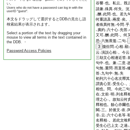
谷響
也。私云。既
い。
一
Users who do not have a password can log in with the
請兼
殊異
何失。況
二
一
userID "guest".
酬
此問
也。若九
レ
二
一
本文をドラッグして選択するとDDBの見出し語
何重請及
兩度
矣。
二
一
検索結果が表示されます。
者殊異何無
今問
乎
二
一
廣約
六十心
先答
レ
二
一
二
Select a portion of the text by dragging your
又可
酬
此問
。何
レ
二
一
mouse to view all terms in the text contained in
恐
六無畏濫
二句
the DDB. ・
三
二
一
3
復但問
心相
顯
二
一
Password Access Policies
云
演説心相
。今云
二
一
三劫文心相邊近答
二
句中
也。兼
二意
一
二
一
句無
重問
而直答
二
一
中
答
九句中
無
失
二
一
レ
初列六十心名次釋其
謂貪心至
受生心
。
二
一
相也。問。今此二句
在
文前
明
列名釋
二
一
二
理之心
。故知云何
一
釋相也。餘心亦爾也
闕
三。於後文
依
レ
一
二
非
云
六十心名等
レ
二
一
名釋相
。若此文唯
一
受生心已上文
之過
一
上