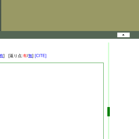
有
] [返り点:
有
/
無
]
[CITE]