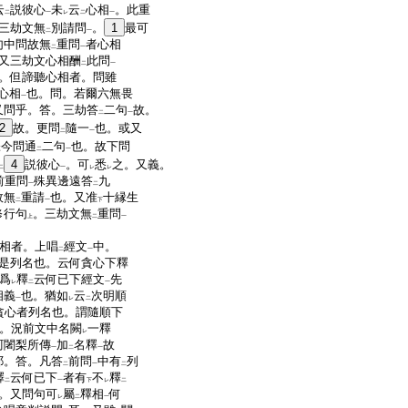
云
説彼心
未
云
心相
。此重
二
一
レ
二
一
三劫文無
別請問
。
1
最可
二
一
句中問故無
重問
者心相
二
一
又三劫文心相酬
此問
二
一
。但諦聽心相者。問雖
心相
也。問。若爾六無畏
一
又問乎。答。三劫答
二句
故。
二
一
2
故。更問
隨一
也。或又
二
一
今問通
二句
也。故下問
三
二
一
4
説彼心
。可
悉
之。又義。
二
一
レ
レ
前重問
殊異邊遠答
九
一
二
故無
重請
也。又准
十縁生
二
一
下
修行句
。三劫文無
重問
上
二
一
相者。上唱
經文
中。
二
一
是列名也。云何貪心下釋
爲
釋
云何已下經文
先
レ
二
一
相義
也。猶如
云
次明順
一
レ
二
貪心者列名也。謂隨順下
。況前文中名闕
一釋
レ
阿闍梨所傳
加
名釋
故
一
二
一
耶。答。凡答
前問
中有
列
二
一
二
釋
云何已下
者有
不
釋
二
一
下
レ
二
。又問句可
屬
釋相
何
レ
二
一