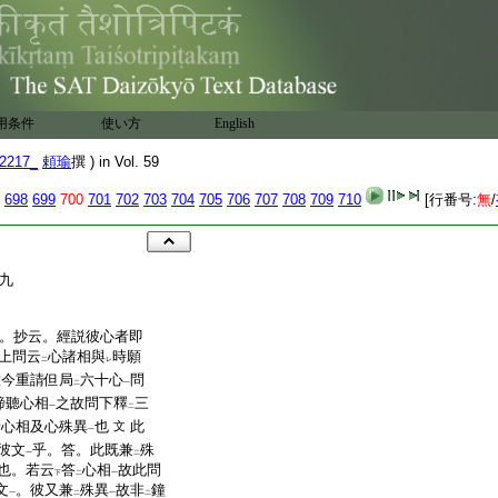
用条件
使い方
English
2217_
頼瑜
撰 ) in Vol. 59
698
699
700
701
702
703
704
705
706
707
708
709
710
[行番号:
無
/
九
。抄云。經説彼心者即
上問云
心諸相與
時願
二
レ
意今重請但局
六十心
問
二
一
諦聽心相
之故問下釋
三
一
二
諸心相及心殊異
也
此
文
一
彼文
乎。答。此既兼
殊
一
二
也。若云
答
心相
故此問
下
二
一
文
。彼又兼
殊異
故非
鐘
一
二
一
二