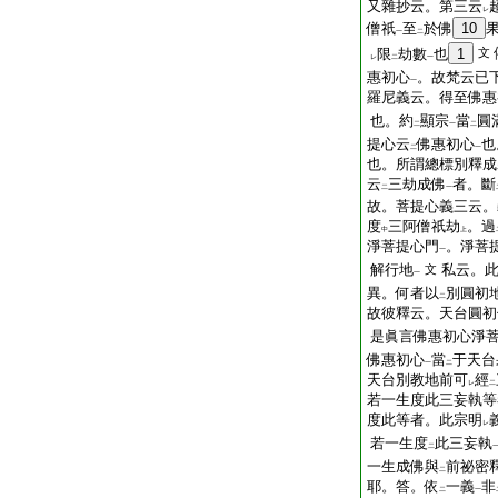
又雜抄云。第三云
レ
僧祇
至
於佛
10
一
二
限
劫數
也
1
文
レ
二
一
惠初心
。故梵云已
一
羅尼義云。得至佛惠
也。約
顯宗
當
圓
二
一
二
提心云
佛惠初心
也
二
一
也。所謂總標別釋成
云
三劫成佛
者。斷
二
一
故。菩提心義三云。
度
三阿僧祇劫
。過
中
上
淨菩提心門
。淨菩
一
解行地
私云。
文
一
異。何者以
別圓初
二
故彼釋云。天台圓初
是眞言佛惠初心淨
佛惠初心
當
于天台
一
二
天台別教地前可
經
レ
二
若一生度此三妄執等
度此等者。此宗明
レ
若一生度
此三妄執
二
一生成佛與
前祕密
二
耶。答。依
一義
非
二
一