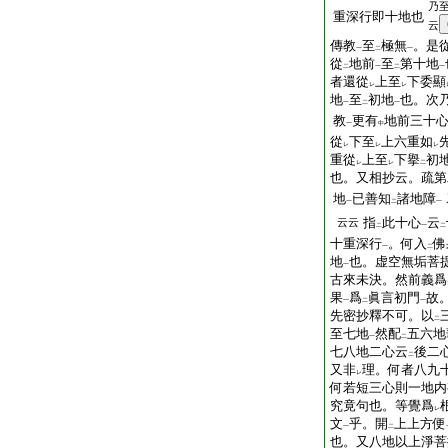
乃
重深行即十地也
云
傳教
至
極無
。是
一
二
一
從
地前
至
第十地
二
一
二
一
者還從
上至
下委顯
レ
レ
地
至
初地
也。次
一
二
一
教
更有
地前三十
一
中
從
下至
上六重如
レ
レ
レ
重從
上至
下擧
初
レ
レ
二
也。又相抄云。疏第
地
已善知
諸地障
一
二
一
指
此十心
云
云云
二
一
二
十重深行
。何入
佛
一
二
地
也。虚空無垢菩
一
古來未決。然前義爲
果
爲
眞言初門
故
一
二
一
先密抄釋不可。以
二
至七地
然配
五六地
一
二
七八地二心云
後二
二
又非
理。何者八九
レ
何若短三心則一地内
究竟句也。等覺爲
レ
文
乎。開
上上方便
一
二
也。又八地以上淨菩