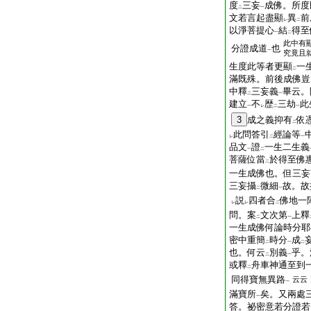
度
三妄
成佛。所度
二
一
文若言起盡顯
異
前
レ
二
以淨菩提心
結
得至
一
二
此中有
分證成道
也
一
究竟且
生度此等者更顯
一
二
滿既殊。前後成佛豈
中釋
三妄義
畢云。
二
一
建立
不
歴
三劫
此
一
レ
二
一
3
成之義抑有
依
二
此問答引
經論等
レ
二
一
品文
證
一生二生義
一
二
菩薩位當
於得至佛
二
一生成佛也。但三妄
三妄攝
微細
故。故
二
一
説
四者合
佛地一
レ
レ
二
問。案
文次第
上釋
二
一
一生成佛何論時分耶
密中重簡
時分
成
二
一
二
也。何云
別義
乎。
二
一
或釋
舟車神通至到
二
同得寶無異路
云云
一
滿寶所
矣。又兩處
一
答。祕密意若分證若