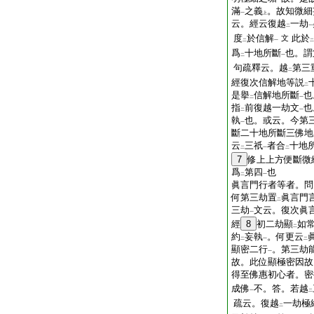
一
滿
之義
。故知微細
一
上
云。經云復越
一劫
二
一
度
於信解
此於
文
二
一
二
爲
十地所斷
也。謂
二
一
句疏釋云。越
第三
二
經復次信解地等説
二
是擧
信解地所斷
也
二
一
指
前復越一劫文
也
二
一
執
也。或云。今第
一
斷二十地所斷三佛地
云
三祇
者合
十地
二
一
二
7
修上上方便斷微
爲
第四
也
二
一
眞言門行者等者。問
何第三劫置
眞言門
二
三劫
文云。復次眞
一
經
8
初二劫顯
如
二
約
妄執
。何更云
二
一
二
顯密二行
。第三劫
一
故。此位顯極密因故
得至佛惠初心者。密
成佛
不。答。若越
一
二
疏云。復越
一劫極
二