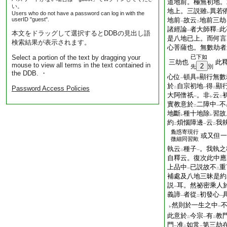
道地前。極無初地。
い。
地上。三説雖
異若
Users who do not have a password can log in with the
レ
userID "guest".
地前
故云
地前三劫
一
二
諸經論
者大師釋
此
一
二
本文をドラッグして選択するとDDBの見出し語
是八地已上。而何言
検索結果が表示されます。
心菩薩也。無數劫者
Select a portion of the text by dragging your
已下如
三劫也
此
mouse to view all terms in the text contained in
2
先
別
the DDB. ・
心位
頓具
顯行無數
一
中
於
自宗初地
得
顯
Password Access Policies
二
一
二
大阿僧祇
。非
云
一
レ
二
實教意於
二障中
不
二
一
地斷
種十地除
習故
レ
レ
約
煩惱障邊
云
我
二
一
二
麁惑寄現行
或又但一
微細同習歟
執云
種子
。我執之
二
一
自釋云。復次此中應
上品中
已説故不
重
一
二
補處及八地三昧是約
説
耳。然祕密乘人
一
義諦
者從
初發心
一
二
一
然則於一生之中
レ
一
此意於
今宗
有
教
二
一
二
門
准
如常
第三劫
一
二
一