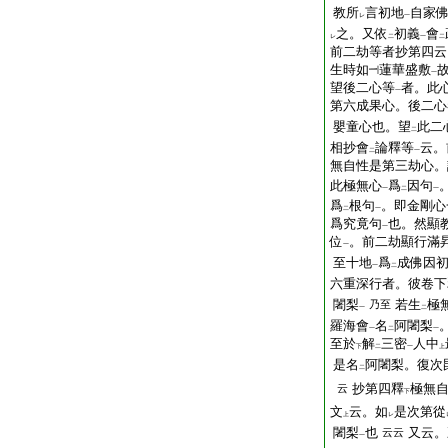
教所
言初地
自家
レ
一
之。又依
初義
會
レ
二
一
二
前二劫等者抄第四云
生時如
蓮華盛敷
一
望後二心等
者。此
一
第六成果心。後二心
嬰童心也。望
此二
二
相抄會
論釋等
云。
二
一
無自性是第三劫心。
此極無心
爲
因句
一
二
一
爲
根句
。即金剛心
二
一
爲究竟句
也。然顯
一
位
。前二劫顯行滿
一
至十地
爲
成佛因
一
二
六重深行者。彼卷下
闍梨
若生
極
乃至
一
二
羅海會
名
阿闍梨
一
二
一
至於
解
三密
人中
下
二
一
上
是名
阿闍梨。復次
二
抄第四釋
極無
云
下
文
云。如
是次第從
上
レ
闍梨
也
又云。
云云
一