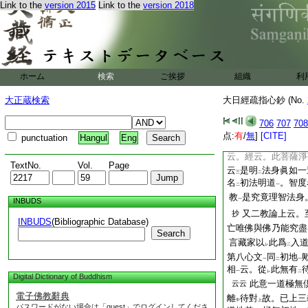
Link to the
version 2015
Link to the
version 2018
又云。漸次證入者如
入
漫荼羅行
。
乃
二
一
曼荼羅行
。離垢地
一
漫荼羅行
。略以
7
一
レ
私云。既離
不同
文
ホーム
検索
ご挨拶
組織
利
一
重。初地同
心云。是因是心望
二
大正蔵検索
大日經疏指心鈔 (No.
初心。初發心時便
疏二云。此心望前二劫
706
707
708
心果復成種。故曰如是
点:
有
/
無
]
[CITE]
punctuation
Hangul
Eng
上諸文但以
極無置
二
二
云。經云。此菩薩淨
TextNo.
Vol.
Page
云
是明
法身眞如一
三
二
名
初法明道
。智度
二
一
教
是究竟理智法身
INBUDS
一
又二教論上云。
抄
INBUDS
(Bibliographic Database)
亡唯佛與佛乃能究盡
Search
言藏家以
此爲
入
レ
二
第八心文
同
初地
一
二
一
相
云。從
此無有
一
レ
二
Digital Dictionary of Buddhism
此意一道極無
云云
電子佛教辭典
離
待對
故。已上三
中
上
パスワードがない場合は「guest」でログインしてくださ