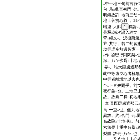
中十地三句眞言行
レ
句
爲
眞言初門
矣
一
二
一
明鏡故許
地前三劫
二
地上菩提心義
。非
一
三
暗違
大師
1
釋論
二
一
是釋
漸次證入經文
二
一
背
經文
。況復疏第
二
一
乘
共行。若二劫智
一
劫等虚空無邊智惠一
作
祕密行阿闍梨
レ
二
一
深。乃至佛爲
十地
二
一
界
。唯大毘盧遮那
一
此中等虚空心者極無
中等者離垢地以去也
至
下豈夫爾乎。前
レ
密行義
也。二地已
一
故。故疏二釋
初地
二
又既毘盧遮那云
文
爲
十重
也。但九地
二
一
異故。約
合門
云
二
一
レ
名故除
十地
歟。前
二
一
六無畏十重中各擧
二
梨體
故云
乃至
也
一
二
一
上
。又八地上十心