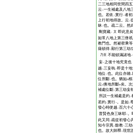
二三地相同世間四五
云
一生補處及八地
二
也。若依
實行
者初
二
一
上行初地得故。云
二
昧
也。疏二云。然
一
剛寶藏
即此意
文
一
如常八地上第三僧祇
教門也。然祕密乘等
薩頓得
顯行第三劫
二
不能頓滿諸地
乃至
一
妄
之後十地究竟也
一
越
三妄執
即是十地
二
一
地位
也。此位亦雖
一
レ
位所斷
也。猶如
根
一
丙
云
佛地所斷
矣。次
乙
甲
補處位斷
第三劫妄
二
所説一生補處是約
二
若約
實行
。是如
二
一
二
發心時便越
百六十
二
普賢色身三昧耶
。
一
此又同
疏從初發心
二
知今宗異
餘教
三劫
二
一
也。故大師釋
現世
二