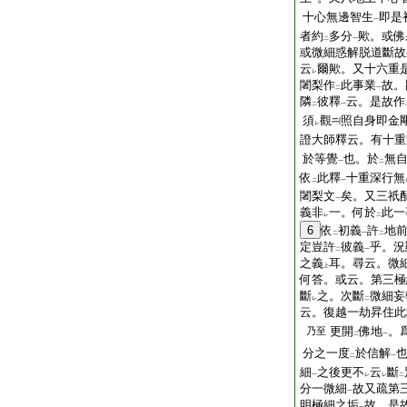
一
十心無邊智生
即是
一
者約
多分
歟。或佛
二
一
或微細惑解脱道斷故
云
爾歟。又十六重
レ
闍梨作
此事業
故。
二
一
隣
彼釋
云。是故作
二
一
須
觀
照自身即金
レ
證大師釋云。有十重
於等覺
也。於
無
一
二
依
此釋
十重深行無
二
一
闍梨文
矣。又三祇
一
義非
一。何於
此一
レ
二
6
依
初義
許
地
二
一
二
定豈許
彼義
乎。況
二
一
之義
耳。尋云。微
上
何答。或云。第三極
斷
之。次斷
微細妄
レ
二
云。復越一劫昇住此
更開
佛地
。
乃至
二
一
分之一度
於信解
二
一
細
之後更不
云
斷
一
レ
レ
二
分一微細
故又疏第
一
明極細之垢
故。是