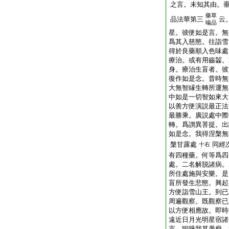
之言。未知其由。
藥草
品法華第三
云
喩品
星。彼便如是言。無
爲其入慈愍。往詣雪
得於良藥順入色味處
療治。或有用齒齧。
身。療治生盲者。彼
復作如是念。昔時無
大無智縁生轉所運無
中如是一切智如來大
以善方便演説最正法
最勝乘。廣説處中際
轉。爲讃異菩提。出
如是念。我得涅槃無
槃甘露處
同經
十右
有四種藥。何等爲四
處。二名解脱諸病。
所住處施與安樂。是
盲所發生悲愍。興起
方便詣雪山王。到已
周遍觀察。既觀察已
以方便相應故。即時
遠近日月光明星宿諸
言。嗚呼我甚愚癡。