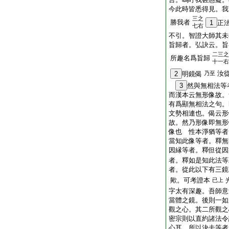
今此時皆悉得見。我
三之
勝我者
1
正
七右
不引。智證大師其未
旨歸者。弘訣云。旨
二三之
所趣名爲旨歸
十一右
汝
2
明鏡偈
乃至
3
然與無相法等
而漢本云無形像故。
有爲顯無相法之句。
文勢相連也。偈云形
故。然乃形像即無形
像也 性本淨猶等者
當知此像等者。釋無
因縁等者。釋但從因
者。釋如是知此法
者。從此以下有三鏡
歟。可考證本
已上
字太有深趣。吾師意
當體之鏡。後則一如
觀之心。其二所觀之
密宗則以直約諸法令
心耳 所以決去等者