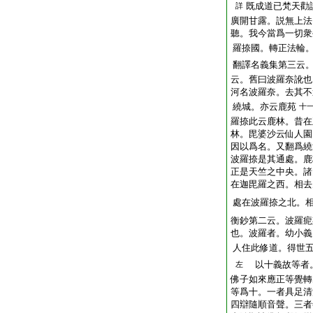
既成道已梵天勸
詳
廣開甘露。説無上法
聽。我今當爲一切衆
羅捺國。轉正法輪
翻譯名義集第三云
云。舊曰波羅奈訛也
河名波羅奈。去其不
繞城。亦云鹿苑
十
羅捺此云鹿林。昔在
林。毘婆沙云仙人園
因以爲名。又翻爲繞
波羅捺是其通處。鹿
正是天竺之中央。諸
在迦毘羅之西。相去
處在波羅捺之北。
衡鈔第二云。波羅痆
也。波羅者。幼小義
人住此修道。得世
以十義故等者
左
佛子如來應正等覺轉
等爲十。一者具足清
四辯隨順音聲。三者