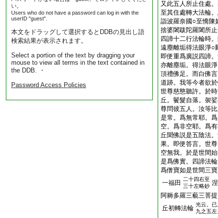
又此五人所止住處。
い。
至其住處轉大法輪。
Users who do not have a password can log in with the
userID "guest".
詣波羅奈國○至憍陳
捨婆闍跋陀羅闍所止
本文をドラッグして選択するとDDBの見出し語
四諦十二行法輪時。
検索結果が表示されます。
遠塵離垢得法眼淨○
Select a portion of the text by dragging your
即便重爲廣説四諦。
mouse to view all terms in the text contained in
亦離塵垢。得法眼淨
the DDB. ・
頂禮佛足。而白佛言
道跡。我等今者欲於
Password Access Policies
世尊慈愍聽許。於時
丘。鬢髮自落。袈娑
尊問彼五人。汝等比
是常。爲無常耶。爲
空。爲非空耶。爲有
丘聞佛説是五陰法。
果。即便答言。世尊
空無我。於是世間始
是爲佛實。四諦法輪
爲僧寶如是世間三寶
二十四右至
一福田
涅
三十左略鈔
阿耨多羅三藐三菩提
光云。已
丘初轉法輪
九之五左