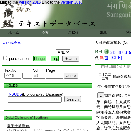
諸天作天伎樂。散華
Link to the
version 2015
Link to the
version 2018
寶蓋及以幢幡。充塞
部所設供養亦復如是
生皆悉慈愛無瞋害想
息。生大歡喜。一切
餓鬼飽滿無飢渇想○
ホーム
検索
ご挨拶
組織
利
者。皆乘神通到菩提
掌。而讃歎○一切莫
大正蔵検索
大日經疏演奧鈔 (No.
十七左
王。心獨憂愁
十二右
313
314
315
槃經第二十九云。三
点:
無
/
有
]
[CITE]
punctuation
Hangul
Eng
其根入地深五由延。
十由延○爾時諸天夏
TextNo.
Vol.
Page
二十九之
翻譯名義
十二右
INBUDS
生○法華文句指此爲
INBUDS
(Bibliographic Database)
1
如善逝導師
乃至
Search
第十偈也 住於波羅
云。爾時世尊又自思
陳如等五人瞻視我者
於我發願。應先聞法
Digital Dictionary of Buddhism
人先聞法門。又自思
電子佛教辭典
處。皆悉在於波羅奈
パスワードがない場合は「guest」でログインしてくださ