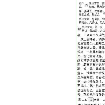
正作
陵法言云。書
首
裁
紬云。爾雅始
肁。孫紬云。安肇者
朋罰之始。故從戈
陸法言云。愚袁反。郭
釋氏云。元氏也。又元
陸法言云。詩止反
始
初也 孫紬云。女
者。上來偈中欠涅槃
成正覺時者。約勝
云三寶及以七相無二
涅槃能建大義。即此
涅槃。一相其別如何
失。前七開遍法界。
殊而其功徳更無増減
問。若爾直爾合説涅
耶。答。疏主爲遮此
意云。世間衆生皆見
虚衆生福盡。若存涅
事。故今晦涅槃名。
不復説。此中結會三
是涅槃相也 三界空
云。互相執手復作是
盡
二右
3
又第一