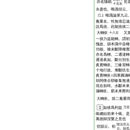
亦名隨眠
見
十五右
永盡也。唯識頌云。
唯識論第九云
已上
麁重名。性無堪忍違
説爲捨。此能捨彼二
大轉依
又第
十八左
一損力益能轉。謂初
愧故。損本識中染種
功能。雖未斷障種實
亦名爲轉。二通達轉
通達眞如。斷分別生
眞實轉依。三修習轉
十地行故。漸斷倶生
眞實轉依○四果圓滿
劫阿僧企耶修集無邊
現在前時。永斷本來
滿轉依。窮未來際利
大轉依。捨二麁重
1
如彼爲利益
乃至
偈總結前來十偈。是
萬徳歸涅槃之意也 
陸法言云
切韻云。初
云。始也