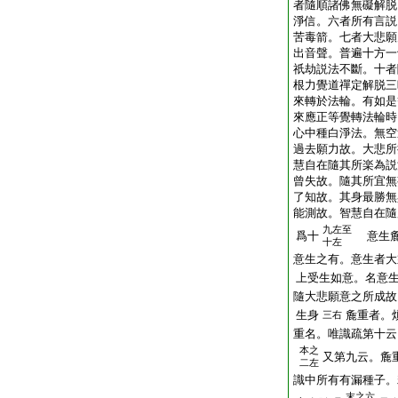
者隨順諸佛無礙解脱
淨信。六者所有言説
苦毒箭。七者大悲願
出音聲。普遍十方一
祇劫説法不斷。十者
根力覺道禪定解脱三
來轉於法輪。有如是
來應正等覺轉法輪時
心中種白淨法。無空
過去願力故。大悲所
慧自在隨其所楽為説
曾失故。隨其所宜無
了知故。其身最勝無
能測故。智慧自在隨
九左至
爲十
意生麁
十左
意生之有。意生者大
上受生如意。名意
隨大悲願意之所成故
生身
麁重者。
三右
重名。唯識疏第十云
本之
又第九云。麁
二左
識中所有有漏種子。
末之六