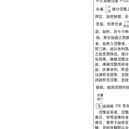
不久當般涅槃
十九左
二十
永滅
後分涅槃
二左
禪定。寂然無聲。於
二
苦哉。世界空虚
四
虚。如何。於今大怖
哉。衆生福盡正慧
者。如來入涅槃者。
部三昧。故以舍利爲
之如意寶珠也。後分
告四衆。佛般涅槃汝
故。佛雖涅槃而有舍
故。供養舍利。即是
法身即見賢聖。見賢
諦故即見涅槃。是故
變易。能爲世間作
吉慶
讃了
意
5
金鑄偈
乃至
涅槃金箄者。涅槃
佛言。世尊是佛性者
佛言。善男子如有盲
醫。是時良醫即以金