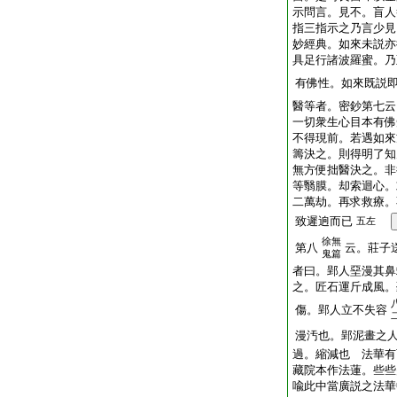
示問言。見不。盲人
指三指示之乃言少見
妙經典。如來未説亦
具足行諸波羅蜜。乃
有佛性。如來既説
醫等者。密鈔第七云
一切衆生心目本有佛
不得現前。若遇如來
籌決之。則得明了知
無方便拙醫決之。非
等翳膜。却索迴心。
二萬劫。再求救療。
致遲逈而已
五左
徐無
第八
云。莊子
鬼篇
者曰。郢人堊漫其鼻
之。匠石運斤成風。
傷。郢人立不失容
漫汚也。郢泥畫之
過。縮減也 法華有
藏院本作法蓮。些些
喩此中當廣説之法華