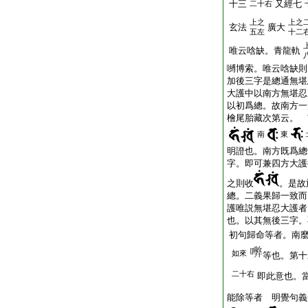
十三
又經七
二十右
上之
上之
玄法
廣大
五左
十二
唯云唅缺。青龍軌
嚩博索。唯云唅缺則
加後三字是總通無堪
大護中以南方無堪忍
以初爲總。故南方一
檜尾胎藏次第云。 
南
東
明證也。南方既爲總
字。即可兼四方大護
之則收
。是故
總。二義果歸一致而
護唯説無堪忍大護者
也。以其無後三字。
初句歸命等者。南
如來
等也。第十
二十右
即此意也。
能除等者 明覺句義