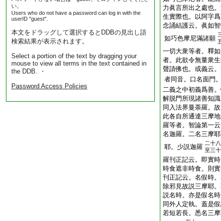
い。
力眞言所出之處也。
Users who do not have a password can log in with the
生實際也。以阿字爲
userID "guest".
念誦結護云。眞如智
本文をドラッグして選択するとDDBの見出し語
如巧色摩尼滿諸願
検索結果が表示されます。
一切大衆等者。釋如
Select a portion of the text by dragging your
者。此欲令無量衆生
mouse to view all terms in the text contained in
聲請佛也。或義云。
the DDB. ・
者同音。口名面門
Password Access Policies
二義之中初義爲善。
解脱門所現諸善知識
同入法界曼荼羅。故
此各自所通達三摩地
羅等者。智論第一云
名迦羅。二名三摩耶
二十八
耶。少説迦羅
至三十
羅刊正記云。即實時
時食遮非時食。則實
刊正記云。名假時。
除邪見故説三摩耶。
説名時。亦是假名時
同外人定執。蓋是假
若短若長。悉名三摩