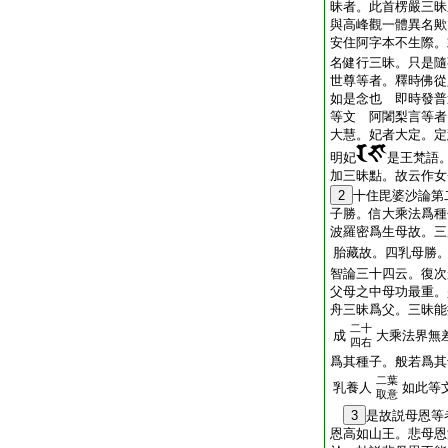
昧者。此首楞嚴三昧
與高峰觀一體異名歟
安住阿字本不生際。
名健行三昧。只是
世尊等者。釋時佛從
如是念也 即時發普
等文 阿闍梨言等者
大慧。妃者大定。定
明妃
是王梵語
加三昧點。故云作女
2
十住毘婆沙論第
子勝。信大乘法爲種
波羅密爲生母故。三
胎藏故。四乳母勝
智論三十四云。復次
父母之中母功最重。
舟三昧爲父。三昧能
二十
成
大乘法界無
四右
爲其種子。般若爲其
二葉
乳養人
如此等
取意
3
是故説母恩等
恩高如山王。悲母恩