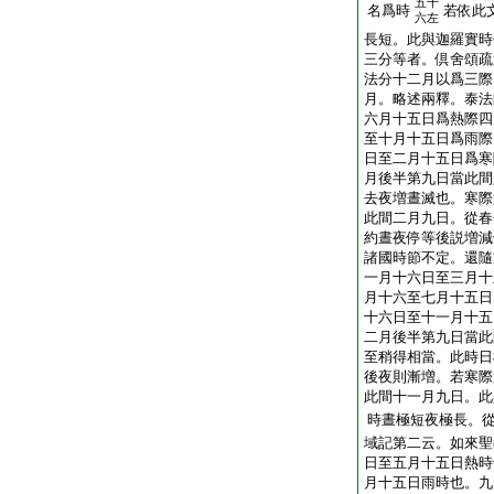
五十
名爲時
若依此
六左
長短。此與迦羅實時
三分等者。倶舍頌疏
法分十二月以爲三際
月。略述兩釋。泰法
六月十五日爲熱際四
至十月十五日爲雨際
日至二月十五日爲寒
月後半第九日當此間
去夜増晝滅也。寒際
此間二月九日。從春
約晝夜停等後説増減
諸國時節不定。還隨
一月十六日至三月十
月十六至七月十五日
十六日至十一月十五
二月後半第九日當此
至稍得相當。此時日
後夜則漸増。若寒際
此間十一月九日。此
時晝極短夜極長。
域記第二云。如來聖
日至五月十五日熱時
月十五日雨時也。九