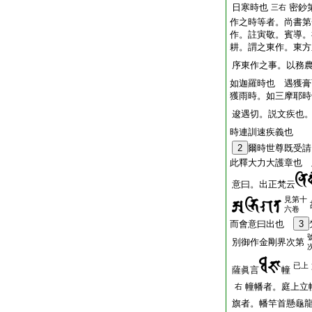
日寒時也
密鈔
三右
作之時等者。尚書第
作。註寅敬。賓導。
耕。謂之東作。東方
序東作之事。以務
如迦羅時也 遇獲膏
獲雨時。如三摩耶時
逡遇切。説文疾也
時連訓速疾義也
2
爾時世尊既受請
此釋大力大護章也 
意曰。出正梵云
見第十
六卷
而會意曰出也
3
別御作金剛界次第
已上
薩眞言
幢
幢幡者。庭上立
右
旗者。幡竿首懸龜