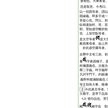
實相也。大乘果者
恐是取意。今考曰
以一切因等者。謂以
因縁義。即多字成一
菩提心也。問云。初
似相違如何。答。若
耶。譬如虚空離於他
也 上加空點等者。
是太空等者
是大
般若佛母者。如上所
於此虚空藏等者。
合釋中文有三節。初
養
字眞因種子。
科擁護義也。次復次
釋二字義。吽字義即
又訶字門下。約能滿
義即科能滿願義也
等文別有大事。唯傳
1
今此眞言等者。
欠兩字。是準下品加
密印品也。梵
七左
闕
兩字也 菩