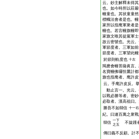
云。鈔主解釋未得其
也。如今時所以莊嚴
幢童也。其状童童然
標幟法會者是也。幢
家所以指麾軍衆者是
幢也。若言幢旗幢即
家旗文唯其徒黨軍士
故云密號也。光云。
軍節度者。三軍如前
節度者。三軍望此幢
於節則軌度也
十左
羯磨會幢菩薩眞言。
名寶幢佛囉怛曩計都
旗也指麾者。麾許皮
云。手麾許皮反。
動止言一。光云。
以戰必勝等者。密鈔
必取者。漢高祖曰。
勝吾不如韓信
十一右
紀。曰連百萬之衆戰
一下
韓信
不旋踵者
之五
傳曰義不反顧。計