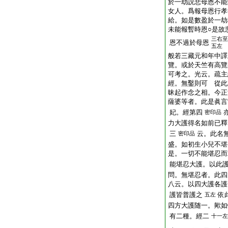
於一劫説悲母恩不能
女人。爲報母恩行孝
給。如是數盈於一劫
未能報暫時恩○是故
三右至
恩不過於母恩
五左
般若三藏元和年中譯
覽。或於天竺有高覽
可考之。光云。疏主
經。無鑿則可 從此
昧起作念之相。今正
薩婆等者。此是眞言
妃。經第四
密印品
力大護得名如前已釋
三
云。此名
密印品
盛。如初生小兒不堪
是。一切不能堪忍而
能堪忍大護。以此
問。無堪忍者。此四
八云。以四大護各護
護皆普護之
依
五左
四方大護随一。歟如
有二種。經二
十一左