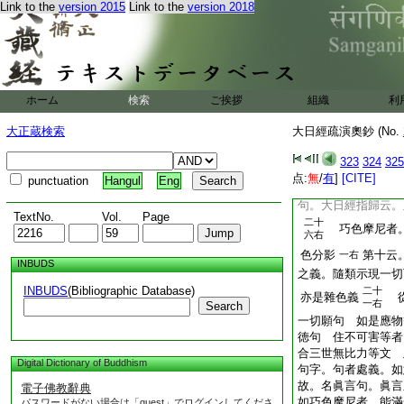
Link to the
version 2015
Link to the
version 2018
相。語輪相者。舌所
輪相。即依主釋意
觀我語輪境界。廣長
如其本性表示○亦如
第十八釋云。
六右
ホーム
検索
ご挨拶
組織
利
界。其長云何竪窮
大正蔵検索
大日經疏演奧鈔 (No.
此解釋意則以廣長横
2
前已開示等者。
323
324
325
羅也。是約普門身曼
点:
無
/
有
]
[CITE]
punctuation
Hangul
Eng
曼荼羅也 如如意珠
句。大日經指歸云。
TextNo.
Vol.
Page
二十
巧色摩尼者。
六右
色分影
第十云
一右
INBUDS
之義。隨類示現一切
INBUDS
(Bibliographic Database)
二十
亦是雜色義
從
一右
Search
一切願句 如是應物
徳句 住不可害等者
合三世無比力等文 
Digital Dictionary of Buddhism
句字。句者處義。如
故。名眞言句。眞言
電子佛教辭典
如巧色摩尼者。能滿
パスワードがない場合は「guest」でログインしてくださ