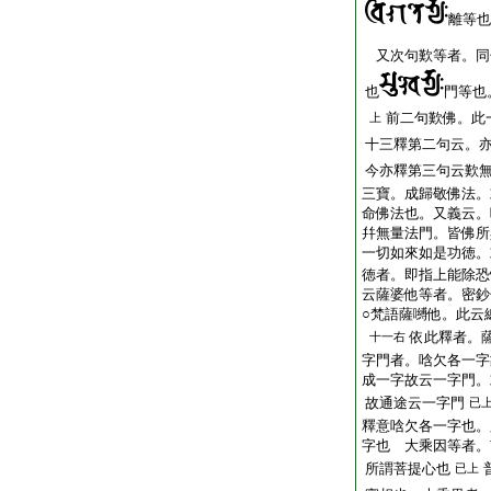
離等也
又次句歎等者。同
也
門等也
前二句歎佛。此
上
十三釋第二句云。
今亦釋第三句云歎
三寶。成歸敬佛法。
命佛法也。又義云。
幷無量法門。皆佛所
一切如來如是功徳。
徳者。即指上能除
云薩婆他等者。密鈔
○梵語薩嚩他。此云
依此釋者。
十一右
字門者。唅欠各一字
成一字故云一字門。
故通途云一字門
已
釋意唅欠各一字也。
字也 大乘因等者。
所謂菩提心也
已上