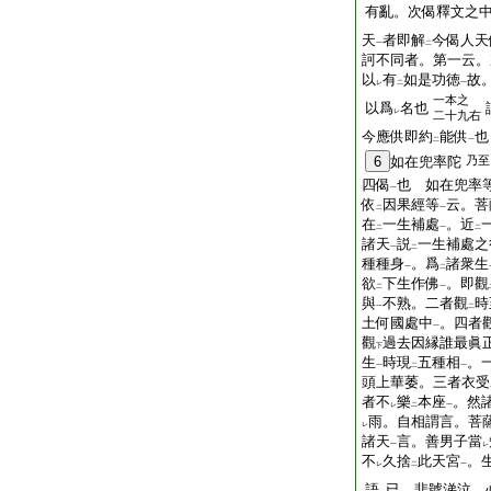
有亂。次偈釋文之
天
者即解
今偈人天
一
二
訶不同者。第一云。
以
有
如是功徳
故
レ
二
一
一本之
以爲
名也
レ
二十九右
今應供即約
能供
也
二
一
6
如在兜率陀
乃至
四偈
也 如在兜率
一
依
因果經等
云。菩
二
一
在
一生補處
。近
二
一
二
諸天
説
一生補處之
一
二
種種身
。爲
諸衆生
一
二
欲
下生作佛
。即觀
二
一
與
不熟。二者觀
時
一
二
土何國處中
。四者
一
觀
過去因縁誰最眞
下
生
時現
五種相
。
一
二
一
頭上華萎。三者衣受
者不
樂
本座
。然
レ
二
一
雨。自相謂言。菩
レ
諸天
言。善男子當
一
レ
不
久捨
此天宮
。
レ
二
一
語
已。悲號涕泣。