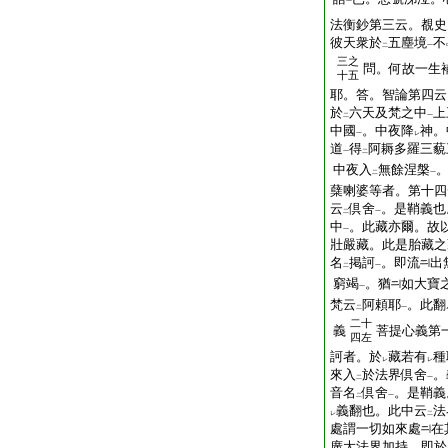
一
法衡鈔第三云。覩史
彼天衆於
五塵境
不
二
一
三之
問。何故一生
十五
耶。答。智論第四云
於
六天及梵之中
上
二
一
中國
。中夜降
神。
一
レ
道
得
阿耨多羅三藐
一
二
中夜入
無餘涅槃
二
一
蘖喇婆等者。第十四
云
倶舍
。是鞘義也
二
一
中
。此藏亦爾。故
一
壯嚴藏。此是胎藏之
名
掲訶
。即流
出
二
一
窮竭
。猶
如大寶
一
梵云
阿頼耶
。此翻
二
一
二十
義
菩提心義第
四左
訶者。於
藏若有
種
レ
レ
來入
於法界倶舍
。
二
一
音名
倶舍
。是鞘義
二
一
義翻也。此中云
法
レ
二
處謂一切如來處
在
廣大法界加持。即於