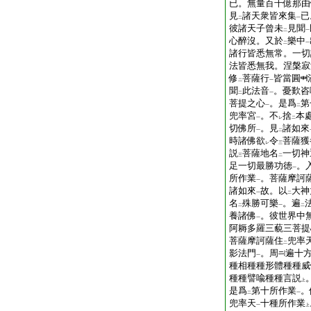
已。無量百千億那由
見
諸天衆皆來集
已
二
一
彼諸天子曾未
見聞
二
一
心醉沒。又於
樂中
二
一
諸行皆悉無常。一切
法皆悉無我。涅槃寂
修
菩薩行
皆當圓
二
一
聞
此法音
。憂歎咨
二
一
菩提之心
。是爲
第
一
二
兜率宮
。不
捨
本
一
レ
二
切佛所
。見
諸如來
一
二
時諸佛欲
令
菩薩獲
レ
三
説
菩薩地名
一切神
三
二
足一切最勝功徳
。
一
所作業
。菩薩摩訶
一
諸如來
故。以
大神
一
二
名
殊勝可樂
。遍
二
一
二
養諸佛
。彼世界中
一
阿耨多羅三藐三菩提
菩薩摩訶薩住
兜率
二
影法門
。周
遍十
一
種相種種形體種種威
種種譬喩種種言説
上
是爲
第十所作業
。
二
一
兜率天
十種所作業
一
上