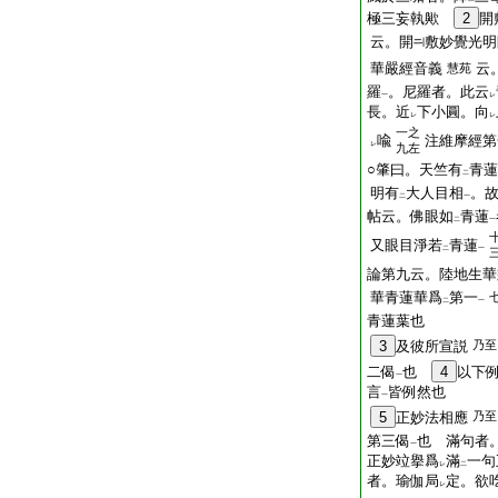
極三妄執歟
2
開
云。開
敷妙覺光明
華嚴經音義
云
慧苑
羅
。尼羅者。此云
一
レ
長。近
下小圓。向
レ
レ
一之
喩
注維摩經第
レ
九左
○肇曰。天竺有
青蓮
二
明有
大人目相
。
二
一
帖云。佛眼如
青蓮
二
一
又眼目淨若
青蓮
二
一
論第九云。陸地生華
華青蓮華爲
第一
二
一
青蓮葉也
3
及彼所宣説
乃至
二偈
也
4
以下
一
言
皆例然也
一
5
正妙法相應
乃至
第三偈
也 滿句者
一
正妙竝擧爲
滿
一句
レ
二
者。瑜伽局
定。欲
レ