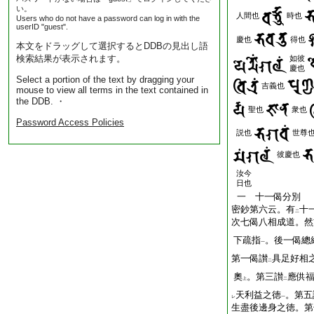
い。
人間也
時也
Users who do not have a password can log in with the
userID "guest".
慶也
得也
本文をドラッグして選択するとDDBの見出し語
検索結果が表示されます。
如彼
慶也
Select a portion of the text by dragging your
吉義也
mouse to view all terms in the text contained in
the DDB. ・
聖也
衆也
Password Access Policies
説也
世尊
彼慶也
汝今
日也
一 十一偈分別
密鈔第六云。有
十
二
次七偈八相成道。然
下疏指
。後一偈總
一
第一偈讃
具足好相
二
奧
。第三讃
應供
上
二
天利益之徳
。第五
レ
一
生盡後邊身之徳。第