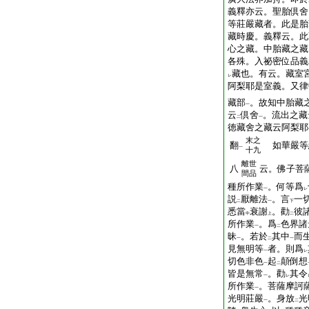
義釋亦云。聖胎倶舍
等莊嚴藏者。此是胎
藏時慶。義釋云。此
心之藏。中胎藏之藏
各殊。入祕密位品義
藏也。有云。藏室
レ
阿梨耶是室義。又律
藏部
。故知中胎藏
一
云
倶舍
。流出之藏
二
一
徳藏舍之藏云阿梨耶
末之
翻
如華嚴等
一
十九
離世
八
云。佛子菩
間品
種所作業
。何等爲
一
レ
説
厭離法
。言
一
二
一
下
悉當
衰謝
。勸
彼
中
上
二
所作業
。爲
色界諸
一
二
昧
。若於
其中
而
一
二
一
見無明等
者。則爲
一
レ
切色非色
起
顛倒想
一
二
皆是無常
。勸
其令
一
レ
所作業
。菩薩摩訶
一
光明莊嚴
。身放
光
一
二