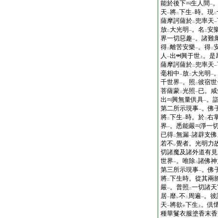
能於後下
生人間
一
天
將
下生
時。現
一
二
一
二
薩摩訶薩於
兜率天
二
一
放
大光明
。名
安
二
一
二
界一切惡趣
。諸難
一
得
離苦安樂
。得
二
一
二
人
出
興于世
。是
一
上
薩摩訶薩於
兜率天
二
一
毫相中
放
大光明
一
二
一
千世界
。照
彼宿世
一
二
菩薩蒙
光照
已。咸
二
一
出
興無量供具
。
一
第二所示現事
。佛
一
將
下生
時。於
右
二
一
二
界
。悉能嚴
淨一
一
已得
無漏
諸辟支佛
二
一
若不
覺者。光明力
レ
切諸魔及諸外道有見
世界
。唯除
諸佛神
一
二
第三所示現事
。佛
一
將
下生時。從其兩
二
嚴
。普照
一切諸天
一
二
居
靡
不
周遍
。彼
一
レ
二
一
天
將欲
下生
。倶
一
中
上
種華鬘衣服塗香末香