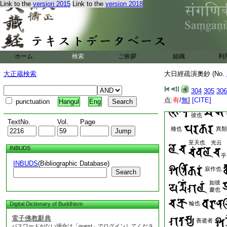
Link to the
version 2015
Link to the
version 2018
作禮者
河也
鳥行
列也
得也
有
彼慶也
得也
ホーム
検索
ご挨拶
組織
利
如彼
大正蔵検索
大日經疏演奧鈔 (No.
慶也
根下也 
304
305
306
王也
云
点:
有
/
無
]
[CITE]
punctuation
Hangul
Eng
降伏
彼也
TextNo.
Vol.
Page
種也
異類
至天也 光云
INBUDS
乎
INBUDS
(Bibliographic Database)
寂作也
Search
如彼
慶也
輪也
Digital Dictionary of Buddhism
電子佛教辭典
善逝者
パスワードがない場合は「guest」でログインしてくださ