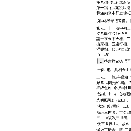
第八讃
受
乳沐浴徳
二
レ
第十讃
住
苑説法徳
二
レ
釋迦如來本行之徳
一
如
此等衆徳皆備。
レ
私云。十一偈中初三
次八偈讃
如來八相
二
一
謂一在天下天相。二
出家相。五樂行相。
涅槃相。如
次自
第
レ
二
而可
知
レ
1
持吉祥衆徳
乃至
一偈
也 具相金山
一
三云。 觀
菩薩身
二
一
嚴飾
○圓光如
輪。
一
レ
綵絳色如
今折
除
二
當
出
心地觀
十一右
レ
光明照耀如
金山
。
二
一
法炬
破
昏暗
已上
一
二
一
所謂三世者。世名
二
三世
○復次三世者
一
伏三世界主
。故名
一
滅於三垢者。降
三
二