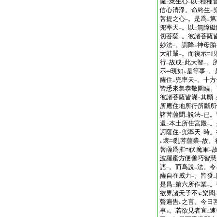
隨
衆生心
以
種種
二
一
二
信心清淨。命終生
二
菩提之心
。是爲
第
一
二
兜率天
。以
無障礙
一
二
切菩薩
。彼諸菩薩
一
妙法
。謂降
神母胎
一
二
大莊嚴
。而復示
一
行
故成
此大智
。
一
二
一
示
現如
是等事
。
レ
一
薩住
兜率天
。十方
二
一
皆悉來集恭敬圍繞。
彼諸菩薩皆滿
其願
二
一
所應住地所行所斷所
諸菩薩聞
説法
已。
二
一
還
本土所住宮殿
。
二
一
訶薩住
兜率天
時。
二
一
壞
亂菩薩業
故。
レ
一
菩薩爲摧
伏魔軍
一
波羅蜜方便善巧智慧
語
。而爲説
法。令
一
レ
薩自在威力
。皆發
一
二
是爲
第六所作業
。
二
一
欲界諸天子不
樂聞
聲遍告
之言。今日
レ
事
。若欲見者宜
速
上
二