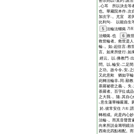
密宗則以
直約
諸法
下
二
心耳 所以決去等
レ
也。華藏院本作
次
二
加次字
。尤宜 若
一
比利句
以能自生
一
5
法輪法螺偈
乃至
法螺偈
也
6
救
一
救世輪者。救世是人
輪
。如
起信言
救
一
三
二
言。如來所使行
如
二
經云。以
佛教門
二
一
問。以
輪安
二足間
レ
二
之功。故今令
安
之
レ
レ
又此意歟 猶如字輪
此轉法輪非
同
顯教
レ
二
荼羅祕密之義
。失
一
二
荼羅者。百字位成品
之大我
。隨
其自心
一
二
意生蓮華極嚴麗。
レ
於
彼常安住
謂
六右
レ
轉相成。此是内心妙
法輪
。而其音聲普
一
向來所説金籌明鏡法
西南北四點相配。而