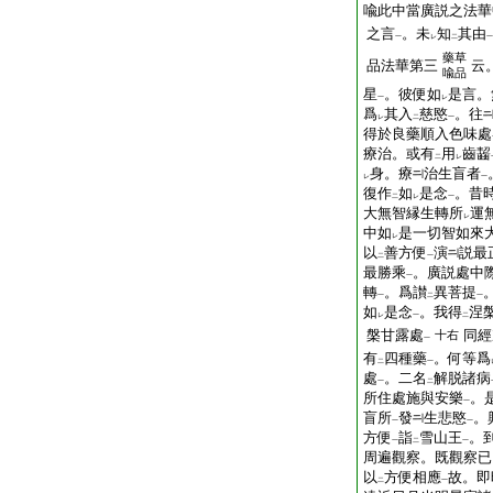
喩此中當廣説之法華
之言
。未
知
其由
一
レ
二
一
藥草
品法華第三
云
喩品
星
。彼便如
是言。
一
レ
爲
其入
慈愍
。往
レ
二
一
得於良藥順入色味處
療治。或有
用
齒齧
二
レ
身。療
治生盲者
レ
一
復作
如
是念
。昔
二
レ
一
大無智縁生轉所
運
レ
中如
是一切智如來
レ
以
善方便
演
説最
二
一
最勝乘
。廣説處中
一
轉
。爲讃
異菩提
一
二
一
如
是念
。我得
涅
レ
一
二
槃甘露處
同經
十右
一
有
四種藥
。何等爲
二
一
處
。二名
解脱諸病
一
二
所住處施與安樂
。
一
盲所
發
生悲愍
。
一
一
方便
詣
雪山王
。
一
二
一
周遍觀察。既觀察已
以
方便相應
故。即
二
一