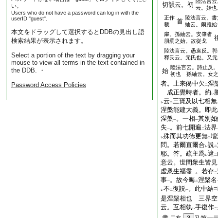
陸法言云
切韻云。初
い。
云。始也
Users who do not have a password can log in with the
正作
陵法言云。書
userID "guest".
首
裁
紬云。爾雅始
本文をドラッグして選択するとDDBの見出し語
肁。孫紬云。安肇者
検索結果が表示されます。
朋罰之始。故從戈
陸法言云。愚袁反。郭
Select a portion of the text by dragging your
釋氏云。元氏也。又元
mouse to view all terms in the text contained in
陸法言云。詩止反
the DDB. ・
始
初也 孫紬云。女
者。上來偈中欠
涅
Password Access Policies
二
成正覺時者。約
レ
云
三寶及以七相無
レ
二
涅槃能建大義。即此
涅槃
。一相
其別如
一
一
失
。前七開遍
法界
一
二
殊而其功徳更無
増
レ
二
問。若爾直爾合
説
レ
二
耶。答。疏主爲
遮
レ
二
意云。世間衆生皆見
虚衆生福盡
。若存
一
二
事
。故今晦
涅槃名
一
二
不
復説
。此中結
レ
二
一
是涅槃相也 三界空
云。互相執
手復作
レ
二
盡
二右