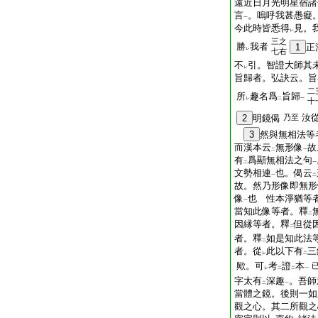
遠近日月光明星宿諸
言
。嗚呼我甚愚癡
一
今此時皆悉得
見。
レ
三之
勝
我者
1
正
レ
七右
不
引。智證大師其
レ
旨歸者。弘訣云。旨
二
所
趣名爲
旨歸
レ
二
一
十
汝
2
明鏡偈
乃至
3
然與無相法等
而漢本云
無形像
故
二
一
有
爲顯無相法之句
二
一
文勢相連
也。偈云
一
二
故。然乃形像即無形
像
也 性本淨猶等
一
當知此像等者。釋
二
因縁等者。釋
但從
二
者。釋
如是知此法
二
者。從
此以下有
三
レ
二
歟。可
考
證
本
レ
二
二
一
字太有
深趣
。吾師
二
一
當體之鏡。後則一如
觀之心。其二所觀之