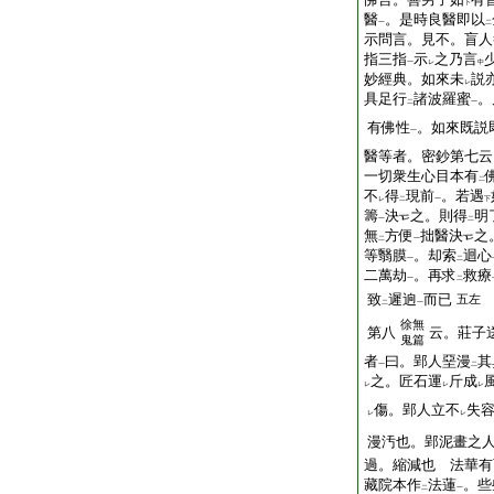
下
醫
。是時良醫即以
一
二
示問言。見不。盲人
指三指
示
之乃言
一
レ
中
妙經典。如來未
説
レ
具足行
諸波羅蜜
。
二
一
有佛性
。如來既説
一
醫等者。密鈔第七云
一切衆生心目本有
二
不
得
現前
。若遇
レ
二
一
下
籌
決
之。則得
明
一
二
無
方便
拙醫決
之
二
一
等翳膜
。却索
迴心
一
二
二萬劫
。再求
救療
一
二
致
遲逈
而已
五左
二
一
徐無
第八
云。莊子
鬼篇
者
曰。郢人堊漫
其
一
二
之。匠石運
斤成
レ
レ
レ
傷。郢人立不
失
レ
レ
漫汚也。郢泥畫之
過。縮減也 法華有
藏院本作
法蓮
。些
二
一