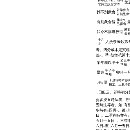
持不説淨者。隨有
第
念持念説念少等
若準佛言
我不別衆食
若無別衆
作此句
有別衆食縁
已得食
若
我今不病堪行道
者
十九
入漫荼羅鈔第
左
者。四分戒本定賓疏
義
。準
彼僧祇第十
一
二
乙丑等
某年歳以甲子
準知
甲子等
景寅
卯時一
準知
子丑等時木影
有
夏
レ
レ
稱之。三夏等
日但云。卯時初分
レ
婆多授五時法者。密
五時法等者。如
有
二
冬時有
四月
。從
二
一
二
日
。二謂春時亦有
一
二
五月十五日
。三謂
一
六日
至
六月十五日
一
二