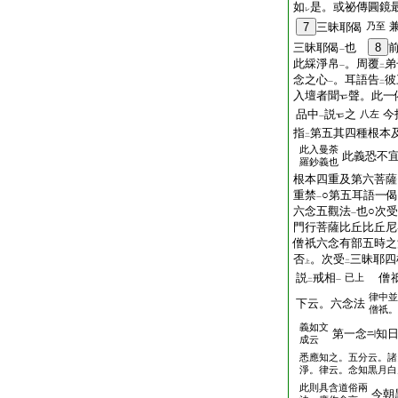
如
是。或祕傳圓鏡
レ
7
三昧耶偈
乃至
三昧耶偈
也
8
一
此綵淨帛
。周覆
弟
一
二
念之心
。耳語告
彼
一
二
入壇者聞
聲。此一
品中
説
之
今
八左
一
指
第五其四種根本
二
此入曼荼
此義恐不
羅鈔義也
根本四重及第六菩薩
重禁
○第五耳語一
一
六念五觀法
也○次受
一
門行菩薩比丘比丘尼
僧祇六念有部五時之
否
。次受
三昧耶四
上
二
説
戒相
僧祇
已上
二
一
律中並
下云。六念法
僧祇。
義如文
第一念
知
成云
悉應知之。五分云。諸
淨。律云。念知黒月白
此則具含道俗兩
今朝