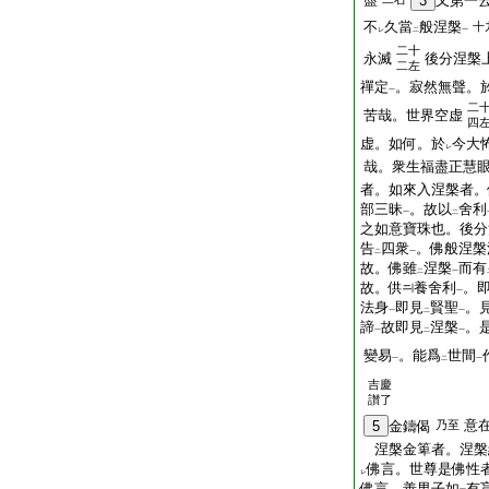
3
又第一
不
久當
般涅槃
十
レ
二
一
二十
永滅
後分涅槃
二左
禪定
。寂然無聲。
一
二
苦哉。世界空虚
四
虚。如何。於
今大
レ
哉。衆生福盡正慧
者。如來入涅槃者。
部三昧
。故以
舍利
一
二
之如意寶珠也。後分
告
四衆
。佛般涅槃
二
一
故。佛雖
涅槃
而有
二
一
故。供
養舍利
。
一
法身
即見
賢聖
。
一
二
一
諦
故即見
涅槃
。
一
二
一
變易
。能爲
世間
一
二
一
吉慶
讃了
意
5
金鑄偈
乃至
涅槃金箄者。涅槃
佛言。世尊是佛性
レ
佛言。善男子如
有