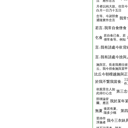
法 應作念言
月者以純大故。但言今
白月一日乃十五日
念等。今諸部會
我常
通隨實作念言
若言
我常自食僧食
二
若自食已食。若
乞食
僧常食等。例知
言
我有請處今依背
二
言
我有請處今捨與
二
施與言。長老我應往彼
云。我今得食施與某甲
比丘今朝檀越施與正
三
於我不繋我當食
一
作
依親里住人如
第三念
此得行心念
部律論皆
我於某年
爾。應言
後若有夏。
無夏
第四
隨多少稱
受持作
我今三衣鉢
淨施者