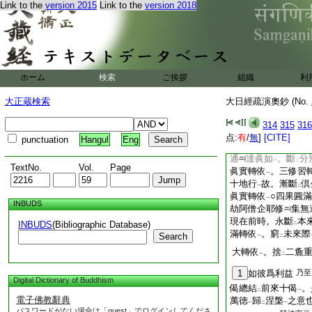
識中所
有有漏種子
Link to the
version 2015
Link to the
version 2018
レ
末之六
亦名
隨眠
二
一
十五右
永盡也。唯識頌云。
唯識論第九云
已上
麁重名
。性無堪忍
一
ホーム
検索
ご挨拶
組織
利
説爲
捨。此能捨
彼
レ
二
大轉依
又第
十八左
一
大正蔵検索
大日經疏演奧鈔 (No.
一損
力益
能轉。謂
レ
レ
愧
故。損
本識中染
314
315
316
上
二
功能
。雖
未
斷
障
点:
有
/
無
]
[CITE]
一
レ
下
二
punctuation
Hangul
Eng
亦名爲
轉。二通達
レ
通
達眞如
。斷
分
一
二
TextNo.
Vol.
Page
眞實轉依
。三修習
一
十地行
故。漸斷
倶
一
二
眞實轉依
○四果圓
一
INBUDS
劫阿僧企耶修
集無
現在前時。永斷
本
INBUDS
(Bibliographic Database)
二
滿轉依
。窮
未來際
Search
一
二
大轉依
。捨
二麁
一
二
1
如彼爲利益
乃至
Digital Dictionary of Buddhism
偈總結
前來十偈
。
二
一
電子佛教辭典
萬徳
歸
涅槃
之意
一
二
一
パスワードがない場合は「guest」でログインしてくださ