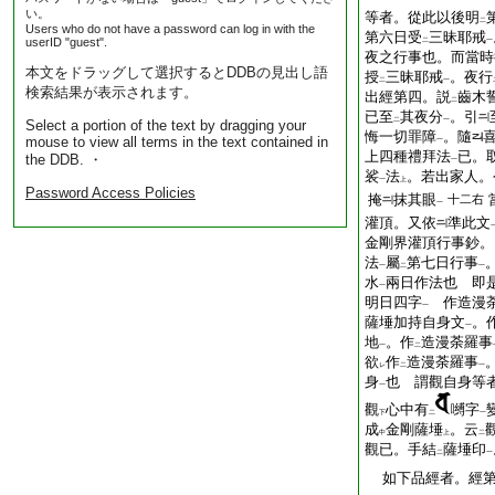
い。
等者。從此以後明
二
Users who do not have a password can log in with the
第六日受
三昧耶戒
userID "guest".
二
一
夜之行事也。而當時
本文をドラッグして選択するとDDBの見出し語
授
三昧耶戒
。夜行
二
一
検索結果が表示されます。
出經第四。説
齒木
二
已至
其夜分
。引
二
一
Select a portion of the text by dragging your
悔一切罪障
。隨
mouse to view all terms in the text contained in
一
上四種禮拜法
已。
the DDB. ・
一
裟
法
。若出家人。
一
上
Password Access Policies
掩
抹其眼
十二右
一
灌頂。又依
準此文
金剛界灌頂行事鈔。
法
屬
第七日行事
一
二
一
水
兩日作法也 即
一
明日四字
作造漫荼
一
薩埵加持自身文
。
一
地
。作
造漫荼羅事
一
二
欲
作
造漫荼羅事
レ
二
一
身
也 謂觀自身等
一
觀
心中有
嚩字
下
二
一
成
金剛薩埵
。云
中
上
二
觀已。手結
薩埵印
二
一
如下品經者。經