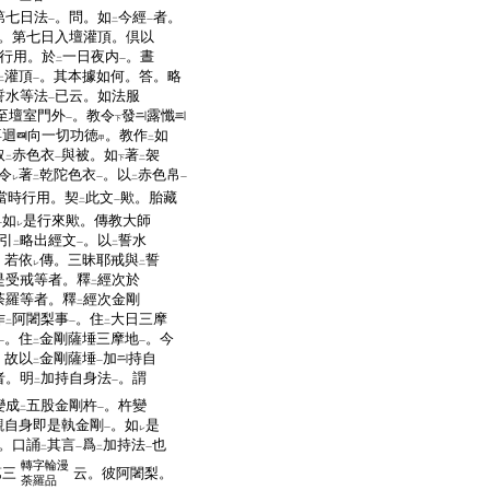
第七日法
。問。如
今經
者。
一
二
一
。第七日入壇灌頂。倶以
行用。於
一日夜内
。晝
二
一
灌頂
。其本據如何。答。略
二
一
誓水等法
已云。如法服
一
至壇室門外
。教令
發
露懺
一
下
喜迴
向一切功徳
。教作
如
甲
二
取
赤色衣
與被。如
著
袈
二
一
下
二
令
著
乾陀色衣
。以
赤色帛
レ
二
一
二
一
當時行用。契
此文
歟。胎藏
二
一
如
是行來歟。傳教大師
一
レ
引
略出經文
。以
誓水
二
一
二
。若依
傳。三昧耶戒與
誓
レ
二
是受戒等者。釋
經次於
二
羅等者。釋
經次金剛
二
作
阿闍梨事
。住
大日三摩
二
一
二
。住
金剛薩埵三摩地
。今
一
二
一
。故以
金剛薩埵
加
持自
二
一
者。明
加持自身法
。謂
二
一
變成
五股金剛杵
。杵變
二
一
觀自身即是執金剛
。如
是
一
レ
。口誦
其言
爲
加持法
也
二
一
二
一
轉字輪漫
第三
云。彼阿闍梨。
荼羅品