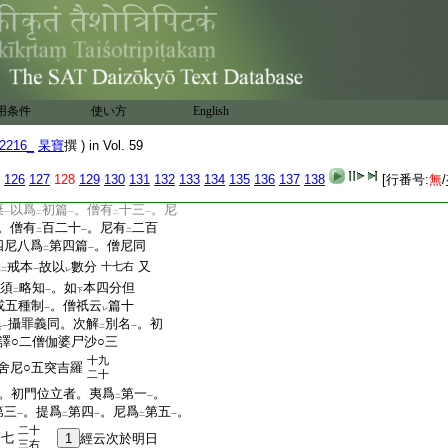
也。問。上來所明。此戒是
之戒
。何上云
三世無障
一
下
四重禁等授
傳法機
。答。
中
上
。四重十重十善戒等
機
戒相有
通局
。通者十
一
二
一
也。義寂釋云。擧
一羯
二
用条件
使い方
English
隨行
所持各異
可
云云
一
2216_
杲寶
撰 ) in Vol. 59
126
127
128
129
130
131
132
133
134
135
136
137
138
[行番号:
無
/
明
正果五篇
言
位立
者。僧
二
一
二
一
棄
以爲
初篇
。僧有
十三
。尼
一
二
一
二
一
。僧有
百二十
。尼有
二百
二
一
二
四尼八爲
第四篇
。僧尼同
二
一
約
戒本
故以
數分
又
十七右
二
一
レ
通須
略知
。如
本四分但
二
一
下
或五種制
。僧祇云
篇十
一
レ
異
攝罪義同。次解
別名
。初
一
二
一
譯○二僧伽婆尸沙○三
十九
舍尼○五突吉羅
二十
。初門位立者。夷爲
第一
。
二
一
第三
。提爲
第四
。尼爲
第五
。
一
二
一
二
一
二十
第七
1
經云次於明日
三右