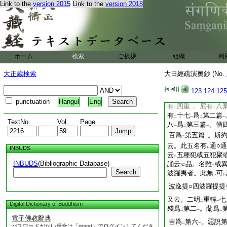
Link to the
version 2015
Link to the
version 2018
度
。毘尼犍度其一
一
諸戒本源。更無
過
二
レ
礙智戒授
結縁人
。
二
一
三世無障礙戒者戒體
戒相也。戒體通
二
二
善戒。局者四重禁等
ホーム
検索
ご挨拶
組織
利
磨
通被
七衆
至
於
一
二
一
二
準
知之
大正蔵検索
大日經疏演奧鈔 (No.
レ
一
一 五篇
附七聚
123
124
125
戒疏
一下云。
南山
punctuation
Hangul
Eng
有
四重
。尼有
八
二
一
二
有
十七
爲
第二篇
二
一
二
一
TextNo.
Vol.
Page
八
爲
第三篇
。僧
一
二
一
百爲
第五篇
。斯
二
一
云。此五名有
通○
INBUDS
レ
云
五種犯或五犯聚
二
INBUDS
(Bibliographic Database)
誦云
品。名雖
或
二
Search
波羅夷者。此無
可
レ
レ
波逸提○四波羅提提
又云。二明
重輕
七
二
一
Digital Dictionary of Buddhism
殘爲
第二
。蘭爲
二
一
二
電子佛教辭典
吉爲
第六
。惡説
二
一
パスワードがない場合は「guest」でログインしてくださ