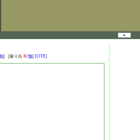
有
] [返り点:
有
/
無
]
[CITE]