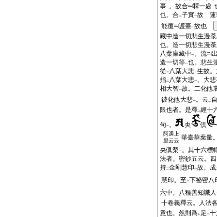
事
。故合
釋一處
一
一
也。合
子實
故 蓮
二
一
能覆
護臺
故也
一
藏中造一切悲生漫荼
也。造一切悲生漫荼
八葉庫藏中
。流
一
造一切等
也。悲生
一
從
八葉大悲
生故。
二
一
指
八葉大悲
。大悲
二
一
相大智
故。二化他
一
彼化他大悲
。云
一
二
限也者。是釋
經十
二
句
。
央
倶
一
阿遇上
華臺華葉量
里云云
央倶梨
。其十六標
一
法者。密鈔五云。四
持
金剛慧印
故。成
二
一
慧印。至
下祕密八
二
六中。八種善知識人
十卷義釋云。人法
意也。然則爲
足
十
レ
二