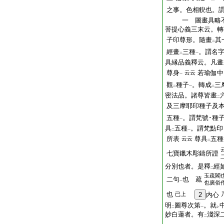
之事。色相貎也。
一 圖畫具略
菩提心義三末云。轉
子印尊形。隨畫
其
二
經畫
三種
。謂名
二
一
具縁品義釋云。凡畫
尊身
若瑜伽中
云云
一
觀
種子
。轉成
三
二
一
二
密法品。諸尊皆畫
二
及三摩耶印種子及
五種
。謂梵號･種子
一
具
五種
。謂梵點印
二
一
所表
尊具
五種
云云
二
七寶鑞木彫鑄所證
分別也者。是釋
經
二
玉疏閣
二句
也 疏
一
也廣俗
也
已上
2
内心
明
圖尊次第
。就
二
一
レ
妙白蓮者。有
淺深
二