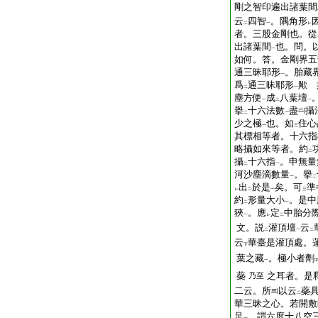
剛之智印遍出諸葉間
云
四智
。隅角形
二
一
レ
者。三股金剛也。從
出諸葉間
也。問。
一
如何。答。金剛界五
通三昧耶形
。胎藏
一
爲
通三昧耶形
歟 
二
一
塵方便
成
八葉壇
一
二
一
擧
十六法數
盡
攝
二
一
少之極
也。如
住心
一
三
其標相等者。十六指
略攝如來等者。約
二
攝
十六指
。申無量
二
一
河沙塵滴數量
。擧
一
二
出
於是
矣。可
準
レ
二
一
三
約
形量大小
。是中
二
一
狹
。應
定
中胎分
一
レ
二
文。説
灌頂壇
云
二
一
二
云
華臺是灌頂處。
下
葉之藏
。極小者劑
一
蘂
之耳者。是
乃至
二云。所
以云
蘂
二
華三昧之心。若開敷
足
。謂六度十八空