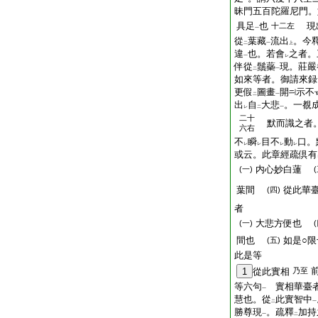
一
昧門五百陀羅尼門。
具足
也
現出
十二左
一
從
葉藏
流出
。今
二
一
上
違
也。若會
之者。
一
レ
伴從
鬚蘂
現。莊嚴
二
一
如來等者。御請來録
更假
圖畫
開
示不
二
一
出
自
大悲
。一覩
レ
二
一
二十
默而識之者
六右
不
瞬
目不
動
口。
レ
レ
レ
レ
或云。此章經疏倶有
内心妙白蓮
(一)
葉間
從此華
(四)
者
大悲方便也
(一)
間也
如是○
(五)
此是等
1
從此實相
乃至
等六句
實相華臺
一
慧也。從
此實智中
二
一
勝尊現
。疏釋
加持
一
二