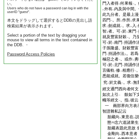
門入者得
何果報
。
い。
二
一
Users who do not have a password can log in with the
外有
内及與中間。
レ
レ
userID "guest".
此九分者。是最上漫
四門
。所
作所
求
本文をドラッグして選択するとDDBの見出し語
一
レ
レ
求
劍成就
。求
入
検索結果が表示されます。
二
一
レ
二
智
者。可
於
東門
上
下
二
一
Select a portion of the text by dragging your
就及豐富財穀
。乃
一
mouse to view all terms in the text contained in
可
於
南門
持誦作
下
二
一
the DDB. ・
子孫隆盛。財穀豐富
門
持誦作法
。若爲
Password Access Policies
一
上
極惡之者
。或作
勇
一
二
可
於
北門
持誦作
下
二
一
言儀軌
修
相應行
一
二
一
悉能成就。若復信樂
究
於文義
。求
無
二
一
二
經文通門西向者何文
如次上引
餘如下文
一
幟等經文
。指
彼云
一
レ
一 兩部界向方表
智證雜私記云
胎藏向
東意在
説
レ
レ
愍
念六道諸衆生
胎藏表題此意故 
金剛向
西本意者
レ