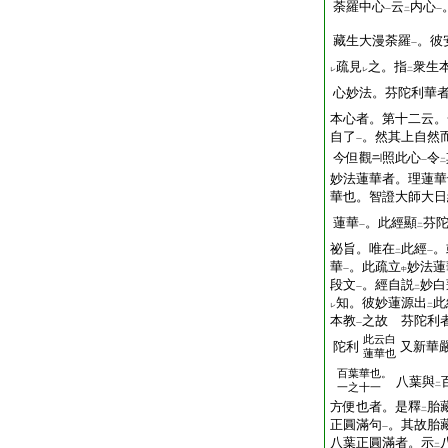
荼羅中心
云
内心
一
二
一
藏生大漫荼羅
。彼
一
疏見
之。指
衆生
レ
レ
二
心妙法。芬陀利華
本心者。第十二云。
自了
。然其上自然
一
今但觀
照此心
令
一
二
妙法蓮華者。理蓮華
華也。智證大師大日
蓮華
。此經顯
芬
一
二
祕旨。唯在
此經
。
二
一
華
。此疏立
妙法蓮
一
中
段文
。經自説
妙白
一
二
知。彼妙蓮源出
此
レ
二
本教
之故 芬陀利
一
此云白
陀利
又新華
蓮華也
百葉華也。
八葉與
一之十一
二
方便也者。是釋
胎
二
正圓滿句
。其故胎
一
八葉正圓滿者。示
二