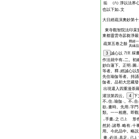
垢
淨以法界
(六)
也以下如
文
レ
大日經疏演奧鈔第十
東寺觀智院法印杲
東都靈雲寺苾芻淨嚴
釋經一
疏第五卷之餘
具縁品
綵
3
誠心以
乃至
作法就中有
二。初
レ
妙白蓮下。正明
圖
二
レ
等者。釋
經誠心以
二
先住瑜伽等者。持誦
伽者。品初大悲藏發
出現還入四重漫荼
灌頂第四云。
4
下
不
住
瑜伽
。不
合
レ
二
一
レ
欲
畫時。先用
字門
レ
二
類。一一相應。即觀
手畫
之
形色
已上
レ
レ
然於
諸尊
略有
十
二
一
二
用。今此品中。略説
畫
必須
具足
已上
一
二
一