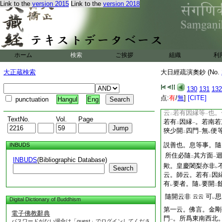
Link to the
version 2015
Link to the
version 2018
之都會也。意令
行
二
方
。表
初發菩提心
一
二
息災増益敬愛降伏四
三十
可
以
意得
鈔
二
レ
一
二右
釋
各是
。三重院各
ホーム
検索
ご挨拶
組織
二
一
利
帖決第七云。疏五云
因縁
向
餘方
開
之
大正蔵検索
大日經疏演奧鈔 (No.
一
二
一
レ
息災時。南門開
之
レ
130
131
132
準
之。而其曼荼羅
点:
有
レ
/
無
]
[CITE]
punctuation
Hangul
Eng
云
若有因縁等
也。
二
一
TextNo.
Vol.
Page
若有
因縁
。若南若
二
一
狹少開
四門
無
便
二
一
レ
説善也。息等事。隨
INBUDS
所住必隨
其方面
二
一
INBUDS
(Bibliographic Database)
歟。皇慶闍梨亦非
Search
レ
云。師云。若有
因
二
有
要者。隨
要開
レ
レ
二
隨開云非
可
思
云云
Digital Dictionary of Buddhism
レ
第一云。佛言。金剛
電子佛教辭典
門
。所爲東南西北
パスワードがない場合は「guest」でログインしてくださ
一