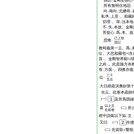
我以
金剛堅固心
二
所有無明住地惡
一
向
南向
北總有
レ
レ
レ
私準
上意
。胎藏
二
一
切理
。尋
法本地
一
二
不
失
本故。金剛
レ
レ
菩提心
爲
本。故
一
レ
已上智
思惟
一
證記
教時義第一云。爲
二
位。大悲胎藏包
含
首
。金剛智界顯
一
之終
。此是隨方布
一
有
方面
。四佛亦復
二
一
三十
位
一
五左
大日經疏演奧鈔第
光云。此卷本疏師
(一)
1
及所爲因
以上文
喜
所
(二)
在前卷
經中説偈以下如
文
レ
又曰
(一)
2
作
先當取○繋
(二)