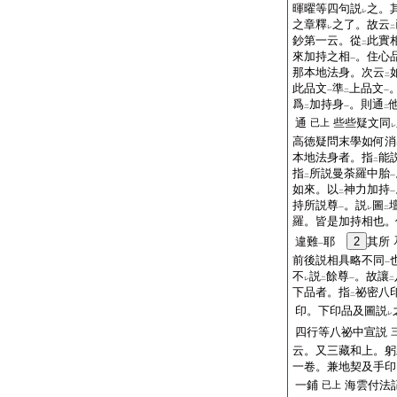
暉曜等四句説
之。
レ
之章釋
之了。故云
レ
二
鈔第一云。從
此實
二
來加持之相
。住心
一
那本地法身。次云
二
此品文
準
上品文
一
二
一
爲
加持身
。則通
二
一
二
通
些些疑文同
已上
レ
高徳疑問末學如何消
本地法身者。指
能
二
指
所説曼荼羅中胎
二
一
如來。以
神力加持
二
一
持所説尊
。説
圖
一
レ
二
羅。皆是加持相也。
違難
耶
2
其所
一
前後説相具略不同
一
不
説
餘尊
。故讓
レ
二
一
二
下品者。指
祕密八
二
印。下印品及圖説
レ
四行等八祕中宣説
云。又三藏和上。躬
一卷。兼地契及手印
一鋪
海雲付法
已上