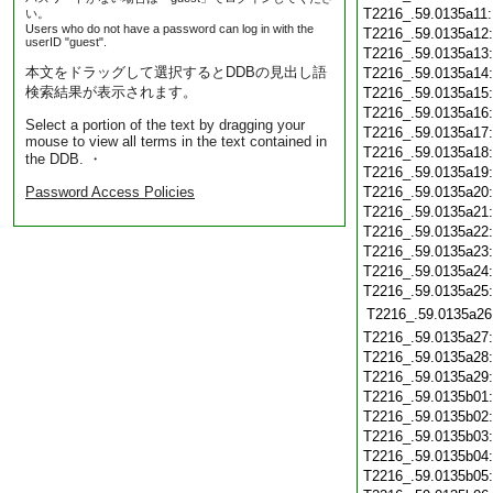
T2216_.59.0135a11
い。
Users who do not have a password can log in with the
T2216_.59.0135a12
userID "guest".
T2216_.59.0135a13
本文をドラッグして選択するとDDBの見出し語
T2216_.59.0135a14
検索結果が表示されます。
T2216_.59.0135a15
T2216_.59.0135a16
Select a portion of the text by dragging your
T2216_.59.0135a17
mouse to view all terms in the text contained in
T2216_.59.0135a18
the DDB. ・
T2216_.59.0135a19
Password Access Policies
T2216_.59.0135a20
T2216_.59.0135a21
T2216_.59.0135a22
T2216_.59.0135a23
T2216_.59.0135a24
T2216_.59.0135a25
T2216_.59.0135a26
T2216_.59.0135a27
T2216_.59.0135a28
T2216_.59.0135a29
T2216_.59.0135b01
T2216_.59.0135b02
T2216_.59.0135b03
T2216_.59.0135b04
T2216_.59.0135b05