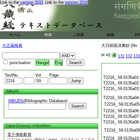
Link to the
version 2015
Link to the
version 2018
ホーム
検索
ご挨拶
組織
利
大正蔵検索
大日經疏演奧鈔 (No.
131
132
133
punctuation
Hangul
Eng
TextNo.
Vol.
Page
T2216_.59.0135a01
T2216_.59.0135a02
T2216_.59.0135a03
INBUDS
T2216_.59.0135a04
INBUDS
(Bibliographic Database)
T2216_.59.0135a05
Search
T2216_.59.0135a06
T2216_.59.0135a07
T2216_.59.0135a08
Digital Dictionary of Buddhism
T2216_.59.0135a09
電子佛教辭典
T2216_.59.0135a10
パスワードがない場合は「guest」でログインしてくださ