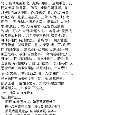
:
門
。所爲東南西北。此爲
四種
。金剛手言。其
一
二
一
:
門入者得
何果報
。佛言。金剛手漫荼羅。有
二
一
:
外有
内及與中間。作
曼荼羅
者。作
九分量
。
レ
レ
二
一
二
一
:
此九分者。是最上漫荼羅。正擘
四門
。於
此
二
一
二
:
四門
。所
作所
求果報各異
。若爲
求
大地主
一
レ
レ
一
下
二
一
:
求
劍成就
。求
入
修羅宮乃至安樂及解脱
二
一
レ
二
:
智
者。可
於
東門
持誦作法
。若爲
求
聖藥成
上
下
二
一
上
下
二
:
就及豐富財穀
。乃至安樂吉祥息
諸災沴
者。
一
中
上
:
可
於
南門
持誦作法
。若爲
求
一切人愛重。
下
二
一
上
レ
二
:
子孫隆盛。財穀豐富。息
災安樂
者。可
於
西
レ
一
下
二
:
門
持誦作法
。若爲
降
伏怨家
及調
伏一切
一
上
下
一
二
:
極惡之者
。或作
勇猛之事
。擁
護持誦之人
。
一
二
一
上
:
可
於
北門
持誦作法
。復次金剛手。若依
眞
下
二
一
上
二
:
言儀軌
修
相應行
。隨
所
信樂
。於
各各門
入
一
二
一
レ
二
一
二
一
:
悉能成就。若復信樂修
相應儀軌
。一向專注
二
一
:
究
於文義
。求
無我法
者。入
於東門
問。
五六
二
一
二
一
二
一
:
經文通門西向者何文乎。答。指
瞿醯經歟。
二
:
如次上引
餘如下文者。第六釋
建立門標
一
二
:
幟等經文
。指
彼云
下文
也
一
レ
二
一
:
一 兩部界向方表示
:
智證雜私記云
:
胎藏向
東意在
説 如意菩薩思惟手
レ
レ
:
愍
念六道諸衆生
固心發
願説
法門
一
レ
二
一
:
胎藏表題此意故 坐時以西爲
基本
二
一