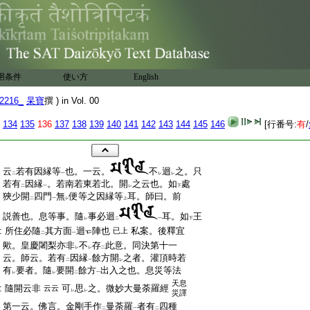
用条件
使い方
English
2216_
杲寶
撰 ) in Vol. 00
134
135
136
137
138
139
140
141
142
143
144
145
146
[行番号:
有
/
:
云
若有因縁等
也。一云。
不
迴
之。只
二
一
レ
レ
:
若有
因縁
。若南若東若北。開
之云也。如
處
二
一
レ
下
:
狹少開
四門
無
便等之因縁等
耳。師曰。前
二
一
レ
上
:
説善也。息等事。隨
事必迴
耳。如
王
レ
二
一
下
:
所住必隨
其方面
迴
陣也
私案。後釋宜
已上
二
一
:
歟。皇慶闍梨亦非
不
存
此意。同決第十一
レ
レ
二
:
云。師云。若有
因縁
餘方開
之者。灌頂時若
二
一
レ
:
有
要者。隨
要開
餘方
出入之也。息災等法
レ
レ
二
一
天息
:
隨開云非
可
思
之。微妙大曼荼羅經
云云
レ
レ
災譯
:
第一云。佛言。金剛手作
曼荼羅
者有
四種
二
一
二