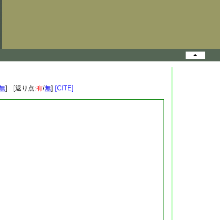
無
] [返り点:
有
/
無
]
[CITE]