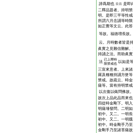
諦爲期也
是即
云云
二釋品題者。持明禁
明。是即三平等性戒
所謂六月念誦等時限
如正覺等文云。此答
等故。福徳増長故
云。月時數者皆是
眞實之見難信難解。
持誦之法。而助眞實
已上釋時
法
以如是
限禁戒也
三宣來意者。上來諸
羅及種種持誦方便等
禁戒。故疏云。時金
薩等。當有持明禁戒
以次復以偈問佛故
故次上品此品而來也
四從時金剛下。明入
明薩埵發問。二明如
初中。又二。一明長
初中。又二。一明牒
初中。時金剛手乃至
金剛手乃至諸菩薩故