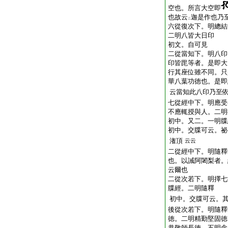
空也。所言大空即
也
故云
迦是作也乃
二
六從復次下。明總結
二明八皆大日印
初文。自可見
二從當知下。明八印
印皆毘等者。是即大
行其座位雖不同。只
華八葉功徳也。是即
云當知此八印乃至
七從經中下。明應受
不應輒授與人。二明
初中。又二。一明牒
初中。交牒可云。祕
潅頂
云云
二從經中下。明隨釋
也。以誡阿闍梨者。
云爾也
二從次若下。明擇七
牒經。二明隨釋
初中。交牒可云。
後從次若下。明隨釋
徳。二明精勤堅固徳
恭敬師長徳。五明念