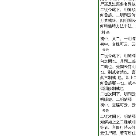
尸羅及沒栗多名異故
二從今此下。明偈頌
何發起。二明問云何
月禁戒終。四明問云
何時離時方法非法。
利
矣
初中。又二。一明牒
初中。交牒可云。云
云云
二從今此下。明隨釋
句之問也。具問二義
二義也。先問云何明
也。制戒者禁也。言
眞言制戒
也。即上
一
何發起耶
也。或本
ト
一
習謂修制戒也
二從次問下。明問云
明牒經。二明隨釋
初中。交牒可云。云
云云
二從次問下。明隨釋
知解如上之二種戒相
等者。言修行時云何
云住尸羅。若有所住