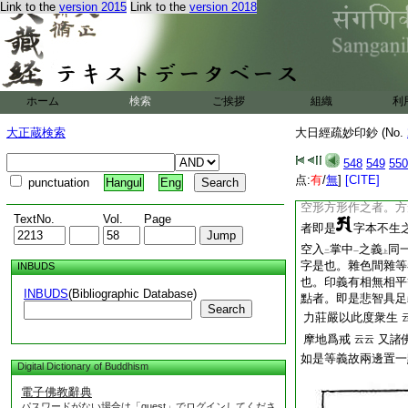
Link to the
version 2015
Link to the
version 2018
二水者大悲也。二風
二水二風之上者。以
願。令無垢清淨之意
上無盡莊嚴之色像也
入掌住本不生際。以
ホーム
検索
ご挨拶
組織
利
風而不捨大悲大願。
相無相之法。令無垢
大正蔵検索
大日經疏妙印鈔 (No.
水二風之上也。如此
平等不二故。此印名
548
549
550
二從曼下。明曼荼羅
点:
有
/
無
]
[CITE]
punctuation
Hangul
Eng
空無定形色。然常以
空形方形作之者。方
TextNo.
Vol.
Page
者即是
字本不生
空入
掌中
之義
同
二
一
上
字是也。雜色間雜等
INBUDS
也。印義有相無相平
INBUDS
(Bibliographic Database)
點者。即是悲智具足
Search
力莊嚴以此度衆生
摩地爲戒
又諸
云云
如是等義故兩邊置一
Digital Dictionary of Buddhism
電子佛教辭典
パスワードがない場合は「guest」でログインしてくださ