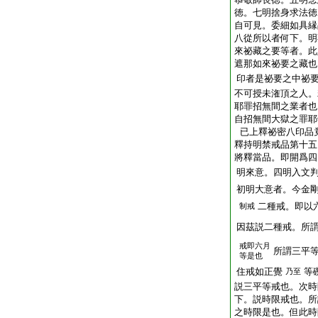
徳。七明捨身求法徳
自可見。委細如具縁
八從所以者何下。明
來祕藏之要等者。此
遮那如來祕要之藏也
印者是祕要之中祕
不可授未潅頂之人。
耶罪招無間之業者也
自招無間大獄之罪耶
已上釋祕密八印品
釋持明禁戒品第十五
將釋當品。即開爲四
明來意。四明入文
初明大意者。今金
二種戒。即以
制戒
因茲説二種戒。所
戒即六月
所謂三平
等是也
住戒如正覺
等
乃至
説三平等戒也。次時
下。説時限戒也。所
之時限是也。但此時