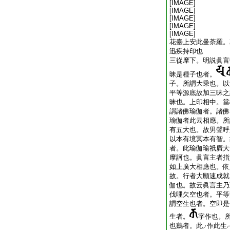
[IMAGE]
[IMAGE]
[IMAGE]
[IMAGE]
[IMAGE]
花臺上安此曼荼羅。
迅疾持印也
三從摩下。明説眞言
昧是種子也者。
子。所謂大乘也。以
平等源底故加三昧之
昧也。上印相中。當
謂諸佛瑜伽者。諸佛
瑜伽者此云相應。所
有五大也。故男聲呼
以本有境冥本有智。
者。此瑜伽瑜祇廣大
摩訶也。眞言主者指
如上廣大相應也。依
故。行者大願速成就
伽也。故云眞言主乃
伐哩欠空也者。平等
謂空生也者。空即是
生者。
字作也。
也鷄者。此
作此生
ノ