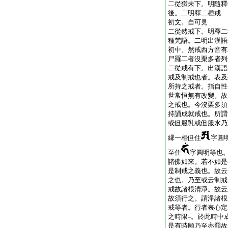
二從猶未下。明隨釋
後。二明釋二種戒
初文。自可見
二從然戒下。明釋二
種梵語。二明出漢語
初中。然戒西方音有
尸羅二者沒栗多者列
二從戒有下。出漢語
戒及制戒也者。表及
所持之戒者。指自性
世常恒無有改變。故
之戒也。今沒栗多須
持誦成就戒也。所謂
或但服乳或但服水乃
縁一相但住
字圓
至住
字圓明等也
諸佛如來。若不如是
是制戒之義也。故云
之也。乃至或云制戒
戒故諸根清淨。故云
故須行之。謂淨諸根
戒等者。行者表心定
之時限
。於此時中
一
是有時願乃至亦罷故