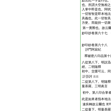
點云此一字是行也。
也。所謂大空無相之
入掌中即是也。阿吠
一切智智是即本地法
具義也。此一切智具
方便。而能持一切衆
第一實際也。故云
妙印抄卷第六十七 
妙印鈔卷第六十八
沙門阿寂紀
釋祕密八印品第十
八從第八下。明説迅
經。二明隨釋
初中。交牒可云。同
計莎訶
云云
二從第八下。明隨釋
曼荼羅。三明眞言
初中。第八印合掌
此是如來者指本地法
速疾轉故云爾也
更
二從曼下。明曼荼羅