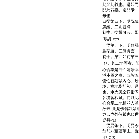
此又此義也。是即毘
開此花臺。還開示一
形也
四從第四下。明説萬
牒經。二明隨釋
初中。交牒可云。即
莎訶
云云
二從第四下。明隨釋
曼荼羅。三明眞言
初中。第四如前第三
也。其二地等者。
心合掌是自性清淨本
淨本覺之處。五智五
體性智莊嚴内心。所
境。右地指即智。是
也。水火風空四指即
各境智和融。而以此
心合掌二地相並入掌
故云
此是佛音莊嚴
二
亦云内外莊嚴也如世
皆具
也
一
二從曼荼下。明曼荼
如前八葉蓮華上。置
也
云云