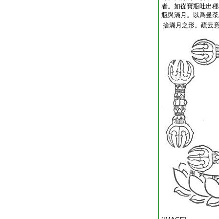
者。如從寶瓶吐出種
瓶與滿月。以爲曼荼
捨滿月之形。疏云