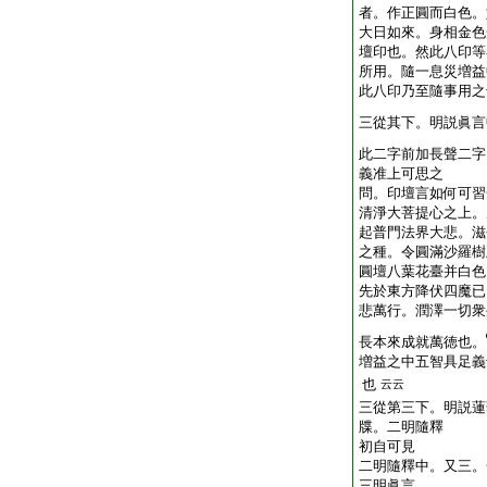
者。作正圓而白色。
大日如來。身相金色
壇印也。然此八印等
所用。隨一息災増益
此八印乃至隨事用之
三從其下。明説眞言
此二字前加長聲二字
義准上可思之
問。印壇言如何可習
清淨大菩提心之上。
起普門法界大悲。滋
之種。令圓滿沙羅樹
圓壇八葉花臺并白色
先於東方降伏四魔已
悲萬行。潤澤一切衆
長本來成就萬徳也。
増益之中五智具足義
也
云云
三從第三下。明説蓮
牒。二明隨釋
初自可見
二明隨釋中。又三。
三明眞言