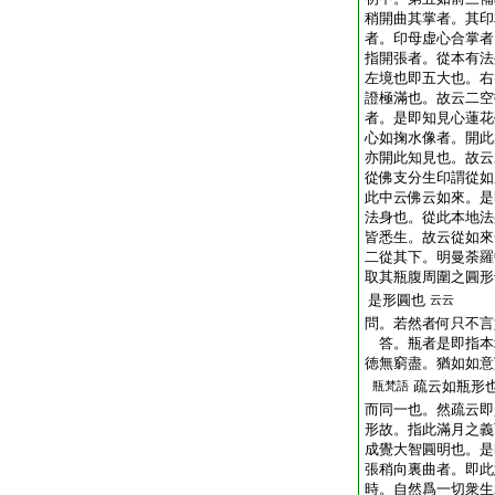
稍開曲其掌者。其印
者。印母虚心合掌者
指開張者。從本有法
左境也即五大也。右
證極滿也。故云二空
者。是即知見心蓮花
心如掬水像者。開此
亦開此知見也。故云
從佛支分生印謂從如
此中云佛云如來。是
法身也。從此本地法
皆悉生。故云從如來
二從其下。明曼荼羅
取其瓶腹周圍之圓形
是形圓也
云云
問。若然者何只不言
答。瓶者是即指本
徳無窮盡。猶如如意
疏云如瓶形
瓶梵語
而同一也。然疏云即
形故。指此滿月之義
成覺大智圓明也。是
張稍向裏曲者。即此
時。自然爲一切衆生