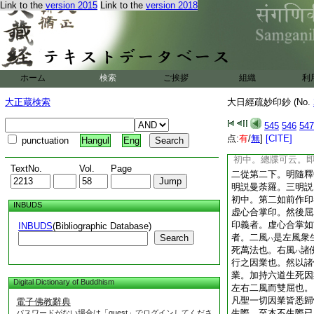
即與
印母之義
而同
Link to the
version 2015
Link to the
version 2018
二
一
三角。是即如來五徳
地。降伏四魔之儀相
義同一也。次眞言中
火風也。是即四佛也
火風空。可思之。是
ホーム
検索
ご挨拶
組織
利
白也。就中字體
字
大正蔵検索
大日經疏妙印鈔 (No.
日如來降伏四魔
字
言全體同一也
云云
545
546
547
二從第二下。明説金
点:
有
/
無
]
[CITE]
punctuation
Hangul
Eng
總牒。二明隨釋
初中。總牒可云。
TextNo.
Vol.
Page
二從第二下。明隨釋
明説曼荼羅。三明説
初中。第二如前作印
INBUDS
虚心合掌印。然後屈
印義者。虚心合掌如
INBUDS
(Bibliographic Database)
者。二風
是左風衆
Search
ハ
死萬法也。右風
諸
ハ
行之因業也。然以諸
業。加持六道生死因
Digital Dictionary of Buddhism
左右二風而雙屈也。
凡聖一切因業皆悉歸
電子佛教辭典
生際。至本不生際已
パスワードがない場合は「guest」でログインしてくださ