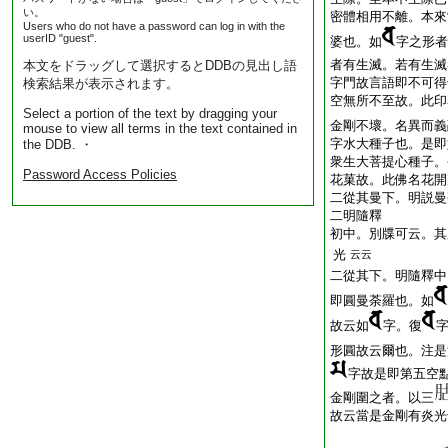
い。
密體相用不離。本來
Users who do not have a password can log in with the
userID "guest".
婆也。如
字之形者
者有生滅。若有生滅
本文をドラッグして選択するとDDBの見出し語
字門故言語即不可得
検索結果が表示されます。
空無所不至故。此印
Select a portion of the text by dragging your
金剛不壞。名異而義
mouse to view all terms in the text contained in
字水大種子也。是即
the DDB. ・
衆生大菩提心種子。
Password Access Policies
花菓故。此佛名花開
二從其曼下。明説曼
二明隨釋
初中。別牒可云。其
光
云云
二從其下。明隨釋中
即圓曼荼羅也。如
故云如
字。復
形圓故云爾也。注是
字故是即第五空
金剛圍之者。以三
故云當是金剛有炎光