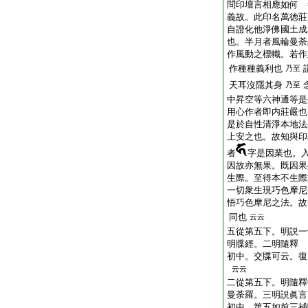
問印壇言相應如何 
義故。此印名萬徳莊
自證化他淨佛國土成
也。半月者風輪曼荼
作風動之標幟。若作
作種種義利也
乃至
天耳沒隱其身
乃至
中昇空等六神通等是
用心作者即内莊嚴也
是於自性清淨本地法
上安之也。故知與印
者
字是因業也。
因故亦無果。既因果
生際。至得本不生際
一切衆生現巧色摩尼
悟巧色摩尼之法。故
同也
云云
五從第五下。明説一
明牒經。二明隨釋
初中。交牒可云。復
云云
二從第五下。明隨釋
曼荼羅。三明説眞言
初中。第五如前三補