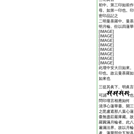
初中。第三印如前作
母。如第一印也。印
密印品記之
二明曼荼羅中。曼荼
明月輪。但以四蓮華
[IMAGE]
[IMAGE]
[IMAGE]
[IMAGE]
[IMAGE]
[IMAGE]
[IMAGE]
[IMAGE]
此壇中安大日如來。
印也。故云曼荼羅如
如來也
三從其眞下。明眞言
可誦
也
問印壇言相應如何 
清淨心蓮華臺。開三
之毘盧遮那八葉心蓮
臺無盡莊嚴庫藏。故
羅圓滿月輪者。此八
遍滿法界。故以月輪
者。蓮華部中五智具