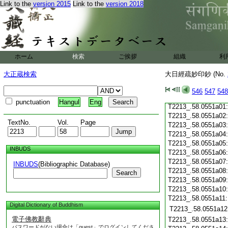
T2213_.58.0550c19
Link to the
version 2015
Link to the
version 2018
T2213_.58.0550c20
T2213_.58.0550c21
T2213_.58.0550c22
T2213_.58.0550c23
T2213_.58.0550c24
T2213_.58.0550c25
ホーム
検索
ご挨拶
組織
利
T2213_.58.0550c26
大正蔵検索
大日經疏妙印鈔 (No.
T2213_.58.0550c27
T2213_.58.0550c28
546
547
548
T2213_.58.0550c29
punctuation
Hangul
Eng
T2213_.58.0551a01
T2213_.58.0551a02
TextNo.
Vol.
Page
T2213_.58.0551a03
T2213_.58.0551a04
T2213_.58.0551a05
INBUDS
T2213_.58.0551a06
T2213_.58.0551a07
INBUDS
(Bibliographic Database)
T2213_.58.0551a08
Search
T2213_.58.0551a09
T2213_.58.0551a10
T2213_.58.0551a11
Digital Dictionary of Buddhism
T2213_.58.0551a12
電子佛教辭典
T2213_.58.0551a13
パスワードがない場合は「guest」でログインしてくださ