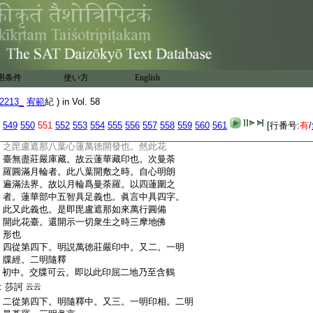
:
[IMAGE]
:
[IMAGE]
:
[IMAGE]
:
[IMAGE]
:
此壇中安大日如來。眞金色而住此蓮華藏
:
印也。故云曼荼羅如前乃至其中亦觀大日
:
如來也
用条件
使い方
English
:
三從其眞下。明眞言中。其眞言
者。如前
2213_
宥範
紀 ) in Vol. 58
:
可誦
也
:
問印壇言相應如何 答。印者從本有自性
549
550
551
552
553
554
555
556
557
558
559
560
561
[行番号:
有
/
:
清淨心蓮華臺。開三部妙用。所謂自證自然
:
之毘盧遮那八葉心蓮萬徳開發也。然此花
:
臺無盡莊嚴庫藏。故云蓮華藏印也。次曼荼
:
羅圓滿月輪者。此八葉開敷之時。自心明朗
:
遍滿法界。故以月輪爲曼荼羅。以四蓮圍之
:
者。蓮華部中五智具足義也。眞言中具四字。
:
此又此義也。是即毘盧遮那如來萬行圓備
:
開此花臺。還開示一切衆生之時三摩地佛
:
形也
:
四從第四下。明説萬徳莊嚴印中。又二。一明
:
牒經。二明隨釋
:
初中。交牒可云。即以此印屈二地乃至含鶴
:
莎訶
云云
:
二從第四下。明隨釋中。又三。一明印相。二明