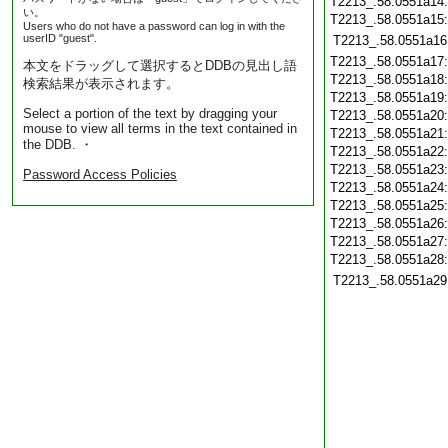
T2213_.58.0551a14
い。
T2213_.58.0551a15
Users who do not have a password can log in with the
userID "guest".
T2213_.58.0551a16
T2213_.58.0551a17
本文をドラッグして選択するとDDBの見出し語
T2213_.58.0551a18
検索結果が表示されます。
T2213_.58.0551a19
Select a portion of the text by dragging your
T2213_.58.0551a20
mouse to view all terms in the text contained in
T2213_.58.0551a21
the DDB. ・
T2213_.58.0551a22
T2213_.58.0551a23
Password Access Policies
T2213_.58.0551a24
T2213_.58.0551a25
T2213_.58.0551a26
T2213_.58.0551a27
T2213_.58.0551a28
T2213_.58.0551a29