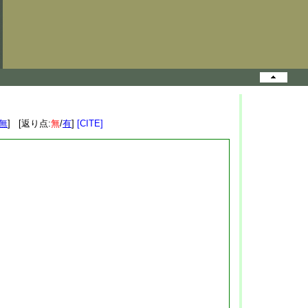
無
] [返り点:
無
/
有
]
[CITE]