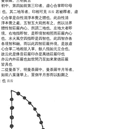
:
曼荼羅。三明眞言
:
初中。第四如前第三印者。虚心合掌即印母
:
也。其二地等者。印相可見
若祕釋者。虚
云云
:
心合掌是自性清淨本覺之體也。此自性清
:
淨本覺之處。五智五大宛然有之。然以法界
:
體性智莊嚴内心。所謂二地也。左地大者即
:
境。右地指即智。是即境智相照而莊嚴内心
:
也。水火風空四指即是四智也。此四智亦各
:
各境智和融。而以此四智莊嚴外境。是故虚
:
心合掌二地相並入掌。餘八指如元立合也。
:
故云此是佛音莊嚴印亦是萬徳莊嚴印也
:
亦云内外莊嚴也如世間乃至如來衆徳莊嚴
:
皆具也
:
二從曼荼下。明曼荼羅中。曼荼羅半月等者。
:
如前八葉蓮華上。置側半月形而以點圍之
:
也
云云