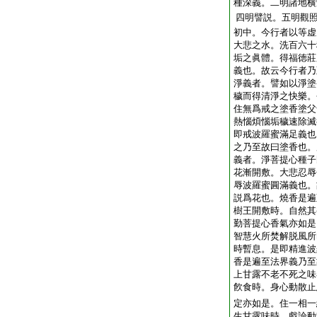
種深義。二明諸地横
四明譬説。五明觀
初中。今行者以等虚
大悲之水。洗百六十
垢之眞體。得福徳莊
義也。故云今行者乃
淨義者。譬如以淨塗
穢而得清淨之快樂。
住無爲戒之塗香塗父
熱惱煩惱垢穢速除滅
即戒波羅蜜滿足義也
之乃至故曰塗香也。
義者。淨菩提心種子
花漸開敷。大悲忍辱
辱波羅蜜圓滿義也。
説爲花也。燒香是遍
樹王開敷時。自然其
勤菩提心香氣亦如是
智慧火所焚解脱風所
時暫息。是即精進波
香是遍至法界義乃至
上甘露不老不死之味
飮食時。身心動散止
定亦如是。住一相一
生甘露味時。戲論動