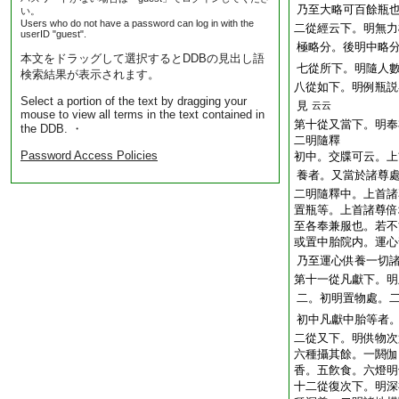
乃至大略可百餘瓶
い。
Users who do not have a password can log in with the
二從經云下。明無力
userID "guest".
極略分。後明中略
本文をドラッグして選択するとDDBの見出し語
七從所下。明隨人
検索結果が表示されます。
八從如下。明例瓶説
Select a portion of the text by dragging your
見
云云
mouse to view all terms in the text contained in
第十從又當下。明奉
the DDB. ・
二明隨釋
Password Access Policies
初中。交牒可云。上
養者。又當於諸尊
二明隨釋中。上首諸
置瓶等。上首諸尊倍
至各奉兼服也。若不
或置中胎院内。運心
乃至運心供養一切
第十一從凡獻下。明
二。初明置物處。
初中凡獻中胎等者
二從又下。明供物次
六種攝其餘。一閼伽
香。五飮食。六燈明
十二從復次下。明深