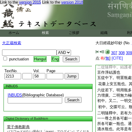
Link to the
version 2015
Link to the
version 2018
寶者謂瑚頗金銀商
三從又取下。明瓶莊
明隨釋
初中。交牒可云。塗
又取如前所説等
云
二明隨釋中。又取如
ホーム
検索
ご挨拶
組織
利
餘妙塗香等之文也
大正蔵検索
大日經疏妙印鈔 (No.
四從結下。明結護作
明隨釋
307
308
309
初中。交牒可云。結
点:
有
/
無
]
[CITE]
punctuation
Hangul
Eng
便等
云云
二從隨釋中。結護者
TextNo.
Vol.
Page
言作淨結護也
五從中下。明置瓶處
花臺上安五瓶也。
INBUDS
六從若下。明用瓶多
INBUDS
(Bibliographic Database)
力増廣。二明無力極
Search
初中。又二。一明交
初中。交牒可云。
二明隨釋中。若有力
一一尊之所各可獻一
Digital Dictionary of Buddhism
所各可獻一瓶也。通
電子佛教辭典
漉水瓶也。此等是有
パスワードがない場合は「guest」でログインしてくださ