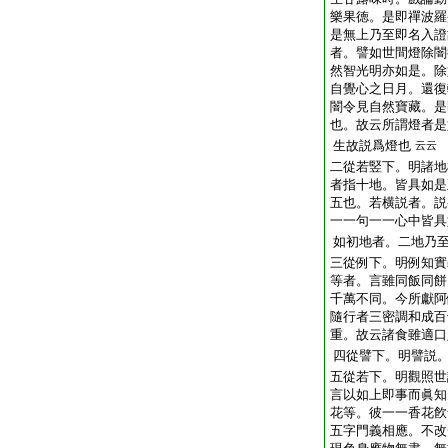
樂果徳。是即禪波羅
是無上乃至即名入證
者。譬如世間燈除闇
然智光明亦如是。除
自覺心之日月。還復
闇令見自然寶藏。是
也。故云所謂燈者是
生故説爲燈也
云云
二從若竪下。明諸地
者指十地。皆具如是
五也。若横説者。説
一一句一一心中皆具
如初地者。二地乃
三從例下。明例知實
等者。言雖同飯同餅
千萬不同。今所獻阿
隨行者三密調和成百
重。故云諸食雖適口
四從譬下。明譬説
五從若下。明觀照世
言以如上即事而眞知
花等。彼一一香花飮
五字門義相應。不改