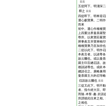
云云
五從阿下。明淺深二
釋之
云云
四從即下。明奉迎召
運心獻寶乘。二明作
而來
初中。運心作種種寶
上四重法界曼荼羅聖
尊所。以衆寶莊嚴寶
辨事眞言并寶車輅印
種種寶乘乃至加持也
二從以此下。明作召
本眞言者。以諸尊各
故云爾也。或以曼荼
羅主印言總召請。故
都請諸尊也。或依本
總請召之。廣略兼用
曼荼羅主大鉤召等略
召請故云爾也
云云
三從又此下。明不動
者。指今經大宗。即
而隨
本誓
趣
於請
二
一
二
所謂彼此往來之相。
之相也