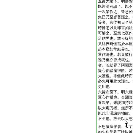
五從大衆下。明辟除
既迎請召請了。以不
一次第作之。皆悉如
集已乃至皆普護之。
等者。言從初日至第
時皆悉以此印言如法
可解之。至第七夜作
足結界也。故云從初
又結界時但當於本座
起本座如常結界也。
常作法也。若又欲行
遶乃至亦皆成就也。
者。若結界了阿闍梨
提心仍諸魔得便。若
大護也。非但此時而
必先可用此大護也。
更用也
六從次當下。明六種
運心作禮也。奉閼伽
養次第。未説加持印
以大惠刀者。無所不
以此印灑諸供物故。
不至也。故云以大惠
不思議法界者。
字
如先住塗香三昧以彼