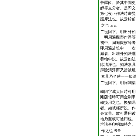
荼羅位。於其中間更
師等支分者。是即文
第七夜正作法時畫曼
護摩法也。故云於前
之也
云云
二從阿下。明出外如
一明周遍觀察作淨等
初中。周遍觀察等者
即周遍於坦中一一次
減者。出壇外如法灑
養物中説。故云如法
除清淨也。如法素具
辟除清淨而又當被服
素具乃至使一一如
二從阿下。明阿闍梨
轉阿字成大日時可用
剛薩埵時可用金剛甲
轉換用之也。換猶易
者。如彼經所説。作
身尤善。故可通用彼
地乃至或可通用也。
辨諸事印明加持之。
作之也
云云