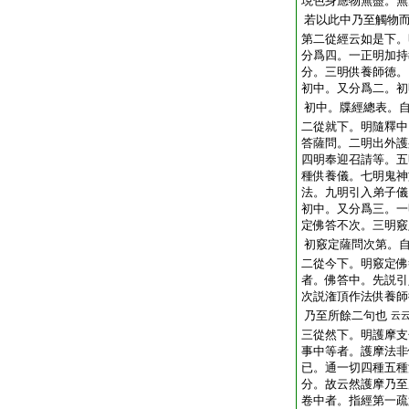
現色身應物無盡。無
若以此中乃至觸物
第二從經云如是下。
分爲四。一正明加持
分。三明供養師徳。
初中。又分爲二。初
初中。牒經總表。
二從就下。明隨釋中
答薩問。二明出外護
四明奉迎召請等。五
種供養儀。七明鬼神
法。九明引入弟子儀
初中。又分爲三。一
定佛答不次。三明竅
初竅定薩問次第。
二從今下。明竅定佛
者。佛答中。先説引
次説潅頂作法供養師
乃至所餘二句也
云
三從然下。明護摩支
事中等者。護摩法非
已。通一切四種五種
分。故云然護摩乃至
卷中者。指經第一疏