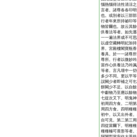
惱熱惱得法性清涼之
言者。諸尊各各印明
也。或別者以三部部
行者年來所持祕印等
物皆爾也。故云其餘
供養法等者。如先運
一一遍法界成不可思
以虚空藏轉明妃加持
界。宮殿樓閣寶瓶香
養具。於一一諸尊所
尊所。行者以微妙吟
當作心供養法乃吟諷
等者。言凡壇中一切
多少不同。更以平等
誤闕少者即補之可乞
餅闕少不足。以自餘
中獻物乃至應以餘物
七從次又下。明鬼神
初周四方食。二明第
周四方食。四明種種
初中。以又出外者。
自可見。第二第三周
四從當爾下。明種種
種種極可畏形等者。
阿闍梨當安住大菩提