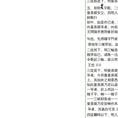
三從如是下。明曼荼
五。初明
字觀。二
曼荼羅安立。四明入
師觀行
初中。如是作已者。
向曼荼羅等者。向前
王間隨所應而修於瑜
句也。先用囉字門者
壇地等三種罪垢。
二從然下。明三輪器
種罪垢已。成唯一法
令觀起三輪。故云然
王也
云云
三從當下。明曼荼羅
等者。今所畫曼荼羅
上。其始終之相委悉
知此曼荼羅乃至以虚
一等者。於上所説一
種子字。轉一一種子
一一三昧耶形成一一
曼荼羅乃至皆轉作本
等者。其義自可見
四從爾時以下。明入