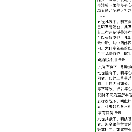
等諸珍味漿等亦盡心
糖石蜜乃至鮮夭折之
云云
五從凡置下。明置食
是即供養院也。其供
其上布蓮葉淨疊淨布
至以香遍塗也。凡獻
云中胎。其中四佛四
内。大日奉花臺前也
至置花臺前也。此但
此爛脱不用
云云
六從布食下。明獻
七從雖有下。明等心
同者。如此三重曼荼
同。上自大日如來。
等平等故。皆以等心
階降不同乃至所奉
五從次説下。明獻燈
者。諸香類甚多不可
事有口傳
云云
六從其獻下。明供養
者。以金銀等衆寶造
等亦用之。如此雖有