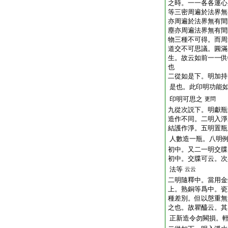
之時。一一各各運心
等三密周遍於法界無
亦周遍於法界無有間
塵亦周遍法界無有間
物三種不可得。而周
道交不可思議。圓滿
生。故云如前一一供
也
二從如是下。明加持
是也。此印明功能
印明可思之
更問
九從次説下。明獻瓶
造作不同。二明入淨
結護作淨。五明置瓶
人數造一瓶。八明
初中。又二一明交牒
初中。交牒可云。次
法等
云云
二明隨釋中。當用金
上。熟銅等爲中。瓷
種差別。但以慇重無
之也。故瞿醯云。其
正新造令勿闕損。