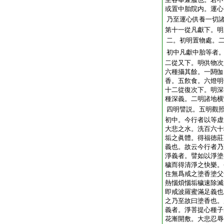
或置中胎院内。運心
乃至運心供養一切
第十一從凡獻下。明
二。初明置物處。
初中凡獻中胎等者
二從又下。明供物次
六種攝其餘。一閼伽
香。五飮食。六燈明
十二從復次下。明深
種深義。二明諸地横
四明譬説。五明觀
初中。今行者以等虚
大悲之水。洗百六十
垢之眞體。得福徳莊
義也。故云今行者乃
淨義者。譬如以淨塗
穢而得清淨之快樂。
住無爲戒之塗香塗父
熱惱煩惱垢穢速除滅
即戒波羅蜜滿足義也
之乃至故曰塗香也。
義者。淨菩提心種子
花漸開敷。大悲忍辱