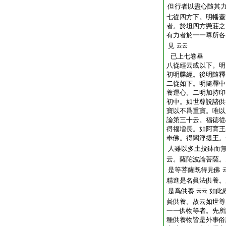
但行者以盡心隨其
七從四方下。明幡蓋
者。於坦四方懸莊之
有力者於一一尊所各
見
云云
已上七卷畢
八從經云或以下。明
初明牒經。後明隨釋
二從如下。明隨釋中
養運心。二明加持印
初中。如世尊説諸供
寶以不爲重寶。唯以
論第三十云。福徳從
得福増長。如阿育王
奉佛。得閻浮提王。
人雖以多土投鉢而
云。薩陀波論菩薩。
是等菩薩既得見佛
精進是名眞法供養。
是爲供養
如此
云云
眞供養。故云如世尊
一一供物等者。先所
種供養物皆是外事俗