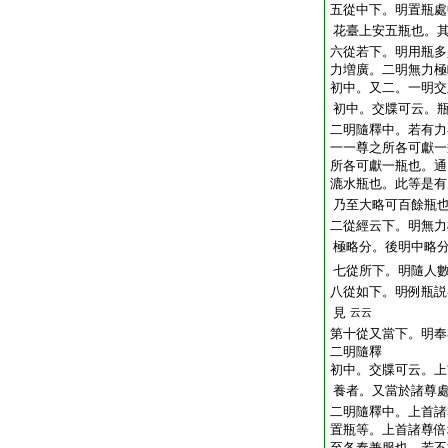
五從中下。明置瓶處
花臺上安五瓶也。
六從若下。明用瓶多
力増廣。二明無力極
初中。又二。一明交
初中。交牒可云。
二明隨釋中。若有力
一一尊之所各可獻一
所各可獻一瓶也。通
漉水瓶也。此等是有
乃至大略可百餘瓶
二從經云下。明無力
極略分。後明中略
七從所下。明隨人
八從如下。明例瓶説
見
云云
第十從又當下。明奉
二明隨釋
初中。交牒可云。上
養者。又當於諸尊
二明隨釋中。上首諸
置瓶等。上首諸尊倍
至各奉兼服也。若不