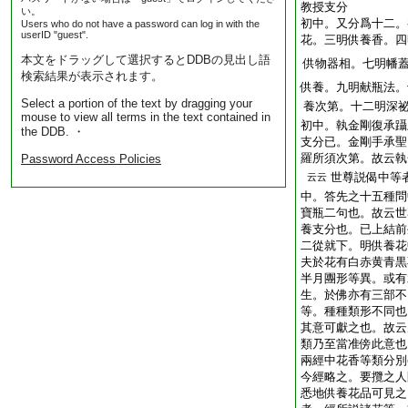
教授支分
い。
初中。又分爲十二。
Users who do not have a password can log in with the
userID "guest".
花。三明供養香。四
本文をドラッグして選択するとDDBの見出し語
供物器相。七明幡
検索結果が表示されます。
供養。九明献瓶法。
Select a portion of the text by dragging your
養次第。十二明深
mouse to view all terms in the text contained in
初中。執金剛復承躡
the DDB. ・
支分已。金剛手承聖
羅所須次第。故云執
Password Access Policies
世尊説偈中等
云云
中。答先之十五種問
寶瓶二句也。故云世
養支分也。已上結前
二從就下。明供養花
夫於花有白赤黄青黒
半月團形等異。或有
生。於佛亦有三部不
等。種種類形不同也
其意可獻之也。故云
類乃至當准傍此意也
兩經中花香等類分別
今經略之。要攬之人
悉地供養花品可見之