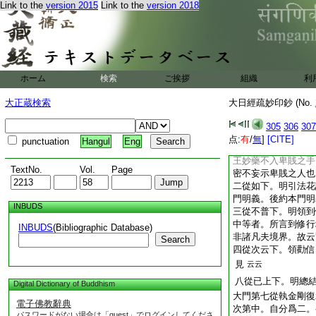
即常寂光表相也。如
Link to the
version 2015
Link to the
version 2018
之相也。今此眞言字
法身三密作種種字輪
法身三密。能作所作
感應道交不空成不思
輪亦爾乃至故名不思
ホーム
検索
ご挨拶
組織
利
二從不共下。明不共
初明引牒。後明隨
大正蔵検索
大日經疏妙印鈔 (No.
二從此經下。明隨釋
義。二明引法華證
305
306
307
初中。此經是法王祕
点:
有
/
無
]
[CITE]
punctuation
Hangul
Eng
此經聖者所祕故不明
王妙藥不入卑賎之手
TextNo.
Vol.
Page
密不妄示卑賎之人也
二從如下。明引法花
門明義。後約本門明
INBUDS
三從不普下。明領到
中等者。所言到修行
INBUDS
(Bibliographic Database)
非諸凡夫境界。故云
Search
四從次云下。領勸信
見
云云
八從已上下。明總
Digital Dictionary of Buddhism
大門第七從執金剛復
電子佛教辭典
次第中。自分爲二。
パスワードがない場合は「guest」でログインしてくださ