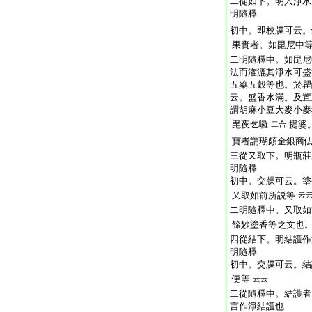
二從如下。明入淨水
明隨釋
初中。即校牒可云。
果實者。如毘尼中
二明隨釋中。如毘尼
法而潅漉其淨水可盛
五藥五穀等也。於瞿
云。盛香水滿。及置
謂胡麻小豆大麥小麥
毘夜乞囉
提婆
二合
寶者謂瑚頗金銀商
三從又取下。明瓶莊
明隨釋
初中。交牒可云。塗
又取如前所説等
云
二明隨釋中。又取如
餘妙塗香等之文也
四從結下。明結護作
明隨釋
初中。交牒可云。結
便等
云云
二從隨釋中。結護者
言作淨結護也