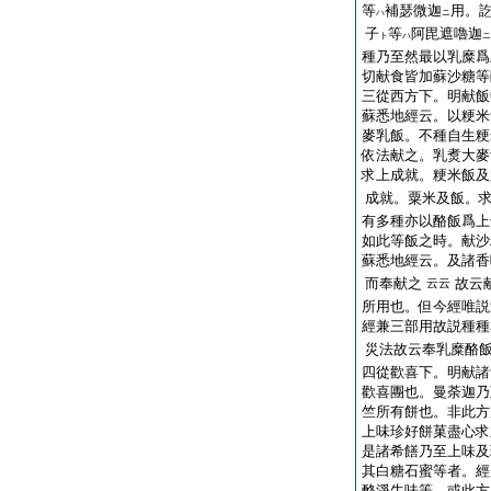
等
補瑟微迦
用。
ハ
ニ
子
等
阿毘遮嚕迦
ト
ハ
ニ
種乃至然最以乳糜爲
切献食皆加蘇沙糖等
三從西方下。明献飯
蘇悉地經云。以粳米
麥乳飯。不種自生粳
依法献之。乳煑大麥
求上成就。粳米飯及
成就。粟米及飯。
有多種亦以酪飯爲上
如此等飯之時。献沙
蘇悉地經云。及諸香
而奉献之
故云
云云
所用也。但今經唯説
經兼三部用故説種種
災法故云奉乳糜酪
四從歡喜下。明献諸
歡喜團也。曼荼迦乃
竺所有餅也。非此方
上味珍好餅菓盡心求
是諸希饍乃至上味及
其白糖石蜜等者。經
酪淨牛味等。或此方