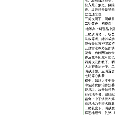
者。經所説諸花等。
彼方此方無之。但隨
也。故云經云是等鮮
歡喜護念也
三從次明下。明獻香
二明焚香 初義自可
地等亦上所引品中
二從次明焚下。明焚
法教等者。總以成辨
花香等眞言密印加持
云應當法教乃至如供
花者。自餘閼伽飮食
香及花等例此可知也
四從次云依教下。明
大本有修治方便。二
明献諸餅。五明置食
七明等心供養
初中。如經大本中等
中造諸食修治作法委
能具説。故云如經乃
蘇悉地等者。彼經献
諸食上中下供養次第
蘇悉地乃至即名依教
二從乳糜下。明献糜
蘇悉地經云。乳粥
ハ