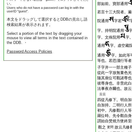
部如前。寶部通用
い。
Users who do not have a password can log in with the
userID "guest".
若言十三大院者。遍
本文をドラッグして選択するとDDBの見出し語
院通用
字若
検索結果が表示されます。
字。持明院通用
Select a portion of the text by dragging your
字。文殊院用
字
mouse to view all terms in the text contained in
the DDB. ・
通用
字。虚空藏
Password Access Policies
通用
字。如此等
等也。若恐淺行等者
子字并一一部主種子
從此一字放無量色光
隨其座位可觀諸尊也
彼尊身也。非啻此白
法事夜亦爾也。故云
云云
四從凡修下。明自加
自加持。二明行人所
初中。凡修觀行人等
羅位時。先令觀自身
謂始自焚燒方便終至
觀之
故云凡修
更問