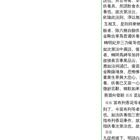
説也。所言等者。非
供養具。所謂飮食衣
養也。故次第法云。
依隨此法則。淨以無
互相叉。是則持衆
餘者。除六種自餘供
金剛合掌爲普通供養
轉明妃并三力偈等
如次第法中廣説。復
者。轉阿爲縛等加持
故彼眞言事業品云。
應如法持誦已。復當
金剛薩埵身。思惟佛
量衆生界興大悲心。
養。供養已又當一心
微妙言辭。稱歎如來
善迴向發願
是
云云
當布列香花等
云云
則了。今當布列等者
也。如法供養指三密
指布列香花事作。故
指供養次第法也。故
云云
九從然後下。明請白