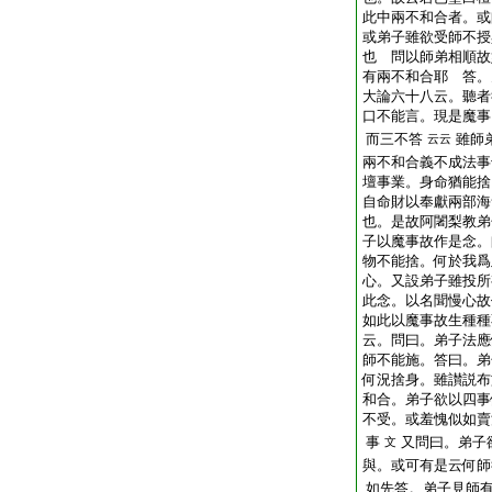
此中兩不和合者。或
或弟子雖欲受師不授
也 問以師弟相順故
有兩不和合耶 答。
大論六十八云。聽者
口不能言。現是魔事
而三不答
雖師
云云
兩不和合義不成法事
壇事業。身命猶能捨
自命財以奉獻兩部海
也。是故阿闍梨教弟
子以魔事故作是念。
物不能捨。何於我爲
心。又設弟子雖投所
此念。以名聞慢心故
如此以魔事故生種種
云。問曰。弟子法應
師不能施。答曰。弟
何況捨身。雖讃説布
和合。弟子欲以四事
不受。或羞愧似如賣
事
又問曰。弟子
文
與。或可有是云何師
如先答。弟子見師