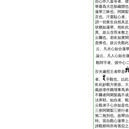
自心作八葉等者。彼
華臺爲大悲胎藏體也
蓮華三昧也。阿闍梨
言也。汗栗駄心者。
謂一切衆生自然具足
状猶如蓮華。然依此
異。故云含而未敷之
云爾也。若依如實聞
是佛也。故云先觀此
云。凡夫心如合蓮
論云。凡人心如合
觀阿字者。彼中心
百光遍照王者即是
者。
字觀也。以此
依此妙觀方便故。大
義故堪作圓壇事爲弟
不爾者阿闍梨義不成
法界耶。如自者。觀
云觀弟子心亦如是也
三密阿闍梨三密行者
無二無別也。故釋治
時。當自觀心蓮華上
諦觀察時所有善惡之