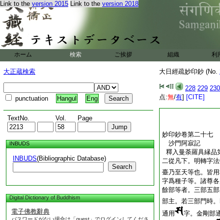
Link to the
version 2015
Link to the
version 2018
指示下圖位曼荼羅并
三從其一下。明一切
謂遍知院是也
四從餘各下。明諸尊
知院。自餘六位也。
六位分明也。故任經
ホーム
検索
ご挨拶
組織
利
子。轉其種子成其身
明了也
大正蔵検索
大日經疏妙印鈔 (No.
妙印鈔卷第二十六
228
229
230
元徳二年
御本云
点:
無
/
有
]
[CITE]
punctuation
Hangul
Eng
沙門阿寂
六十一
TextNo.
Vol.
Page
妙印鈔卷第二十七
沙門阿寂記
INBUDS
釋入曼荼羅具縁品
INBUDS
(Bibliographic Database)
二從凡下。明轉字法
Search
臺乃至天等也。皆用
字爲種子等。諸尊各
餘部等者。三部五部
Digital Dictionary of Buddhism
部主。若三部門時。
電子佛教辭典
通用
字。金剛部
パスワードがない場合は「guest」でログインしてくださ