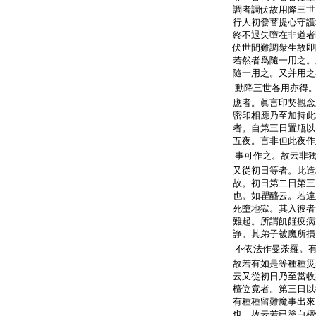
調者調伏故用降三世
行人初發菩提心守護
終不退失墮在非道者
伏世間難調衆生故即
若然者爲隨一用之。
隨一用之。又并用之
動降三世各用亦得
應者。眞言印契觀念
密印相應乃至加持此
者。自第三日置瓶以
五夜。言非但此夜作
事可作之。故云非
又從初日等者。此造
故。初日第二日第三
也。如瞿醯云。若違
死墮地獄。其入彼者
難起。所謂飢饉疫病
諍。其弟子被魔所損
不依法作曼荼羅。
故若有如是等種種災
云又從初日乃至當收
檀位竟者。第三日以
有種種留難魔事出來
也。故云若已塗白檀