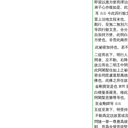
即當以惠方便而擇治
弟子心亦復如是。此
耳
今此四行餘
云云
置上治地文段末也。
觀行。至無二無別六
等四行餘文意。全分
自加持方便。此明白
方便也。非啻此兩所
此祕密加持也。若
二從而在下。明行人
間者。左不動。右降
故云而在二明王中間
此阿闍梨住如上之祕
密全同毘盧遮那萬徳
佛也。此佛之所住故
金剛寶室是也
更問
白檀曼荼羅竟。移此
阿闍梨意樂尊等也。
至金剛鐸等
云云
五從至第下。明受持
不動爲定説故置或
問隨一擧一尊應爲彼
耶 答爲令發菩提堅