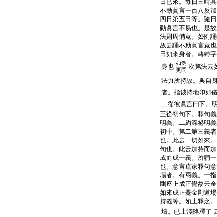
日已來。毎日三時具
不動眞言一百八反加
四日第五日等。隨日
動眞言不易也。是故
法則周備竟。如例誦
故云誦不動眞言竟也
日如來身者。轉縛字
如例
身也
次第法云
更問
法力所持故。與自
者。指彼持地印如
二從彼眞言曰下。
三從初句下。釋句義
明義。二約深祕明義
初中。第二第三義者
也。此云一切如來。
句也。此云加持而加
成而成一義。所謂一
也。意言疏家釋句意
場者。有兩義。一指
剛座上成正覺故云金
如來成正覺金剛道場
持義等。如上釋之。
壇。已上淺略釋了