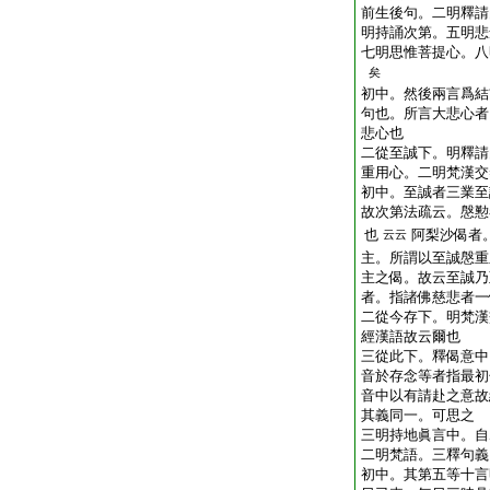
前生後句。二明釋請
明持誦次第。五明悲
七明思惟菩提心。八
矣
初中。然後兩言爲結
句也。所言大悲心者
悲心也
二從至誠下。明釋請
重用心。二明梵漢交
初中。至誠者三業至
故次第法疏云。慇懃
也
阿梨沙偈者
云云
主。所謂以至誠慇重
主之偈。故云至誠乃
者。指諸佛慈悲者一
二從今存下。明梵漢
經漢語故云爾也
三從此下。釋偈意中
音於存念等者指最初
音中以有請赴之意故
其義同一。可思之
三明持地眞言中。自
二明梵語。三釋句義
初中。其第五等十言