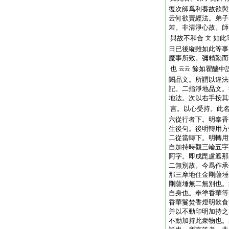
復次師爲利養故欲與
云何欲賣經法。弟子
若。非清淨心故。師
與故不和合
如此
文
日已後縱雖如此等事
魔事所致。彌精勤而
也
餘如瞿醯中
云云
闕品文。所謂以違法
記。二指淨地品文。
地法。次以右手按其
言。以心受持。此
六從行者下。明奉香
生後句。後明轉用方
二從當轉下。明轉用
自加持時觀三輪五字
阿字。即成毘盧遮那
二無別故。今爲作承
那三摩地住金剛薩埵
剛薩埵無二無別也。
自身也。奉塗香華等
香華鬘焚香燈明飮食
并以不動印明加持之
不動加持此衆物也。