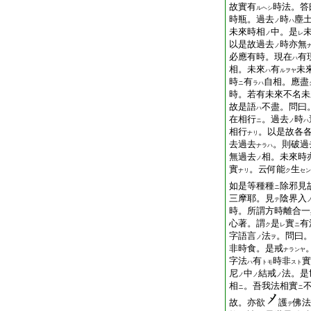
故實有
時法。答
ルヘシ
時瓶。過去
時
塵
ノ
ハ
未來時相
中。是
ノ
レ
以是故過去
時亦無
ノ
必應有時。現在
有
ハ
相。未來
有
未
ハ
ルヲヤ
時
有
自相。應盡
ニ
ラハ
時。若有未來不名未
故是語
不盡。問曰
ハ
在相行
。過去
時
ニ
ノ
ハ
相行
。以是故各
ナリ
去過去
。則破過
ナラハ
無過去
相。未來時
ノ
實
。云何能
生
ナリ
ク
セン
如是等種種
除邪見
ニ
三摩耶。見
陰界入
テ
時。所謂方時離合一
心著。謂
是
實
有
ク
レ
ニ
字語言
法
。問曰
ノ
ヲ
非時食。是戒
ナランヤ
字法
有
時非
實
ハ
トモ
スト
尼
中
結戒
法。是
ノ
ノ
ノ
相
。吾我法相實
ニ
ニ
故。亦欲
護
佛法
テ