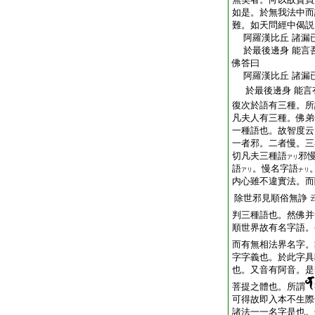
如是。於無我法中而
難。如天問經中偈説
阿羅漢比丘 諸漏
於最後邊身 能言
佛答曰
阿羅漢比丘 諸漏
於最後邊身 能言
復次於語有三種。所
凡夫人有三種。佛弟
一種語也。故智度云
一者邪。二者慢。三
切凡夫三種語
邪
アリ
語
。慢名字語
アリ
ナリ
内心雖不違實法。而
除世邪見順俗無諍
判三種語也。然佛并
順世界故有名字語。
而有無相法界名字。
字字義也。於此字具
也。又音有阿音。是
菩提之體也。所謂
可得故即入本不生際
諸法一一名字是也。