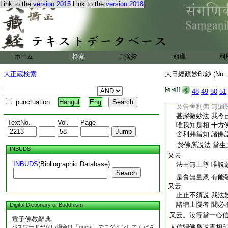
先聞邪見法 心著
Link to the
version 2015
Link to the
version 2018
我是甚深法 無信
已上文
意
。終
以
ノ
ハ
ニ
不言入
佛法甚深大
ト
能入無上大法王之海
海。非信者誰能渡耶
ホーム
検索
ご挨拶
組織
利
非信力之布嚢者。何
甚深微妙法 難見
大正蔵検索
大日經疏妙印鈔 (No.
除諸菩薩衆 信力
如是諸人等 其力
48
49
50
51
又云
punctuation
Hangul
Eng
又告舍利弗 無漏
甚深微妙法 我今
TextNo.
Vol.
Page
唯我知是相 十方
舍利弗當知 諸佛
於佛所説法 當生
INBUDS
又云
INBUDS
(Bibliographic Database)
法王無上尊 唯説
Search
是會無量衆 有能
又云
止止不須説 我法
諸増上慢者 聞必
Digital Dictionary of Buddhism
又云。汝等當一心
電子佛教辭典
人信歸佛爲説實相
パスワードがない場合は「guest」でログインしてくださ