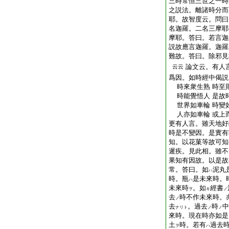
三時常恒三世之一時
之説法。離諸時分而
耶。故智度云。問曰
名迦羅。二名三摩耶
摩耶。答曰。若言迦
説故應言迦羅。迦羅
難故。答曰。除邪見
論文云。有人
云云
爲因。如時經中偈説
時來衆生熟 時至
時能覺悟人 是故
世界如車輪 時變
人亦如車輪 或上
更有人言。雖天地好
時是不變因。是實有
知。以花菓等故可知
遲疾。見此相。雖不
果知有因故。以是故
常。答曰。如
泥丸
ハ
時。瓶
是未來時。
ハ
未來時
。如
經書
ヲ
キ
ノ
去
時不作未來時。
ノ
去
。過去
時
中
ナリト
ノ
ノ
來時。現在時亦如是
土
時。若有
過去
ヲ
ハ