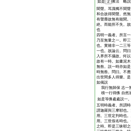
如是
2
佛法 略説
聞聲。耳識獨不聞聲
和合故得聞聲。然無
有聲塵故無有能聞。
絶。而能所不失。故
也
四明一義者。所言一
乃至無量之一。即三
也。實雖非一二三等
一也。故論云。問曰
入界所不攝故。何以
故有一時。如畫泥木
無咎。説一時亦如是
時無咎。問曰。不應
出世間多人得樂。是
如偈説
我行無師保 志一
積一行得佛 自然
如是等佛處處説一
五明時義者。所謂時
謂迦羅與三摩耶也。
用。三世定判時也。
用。三世假名時也。
之時。即是三昧耶之