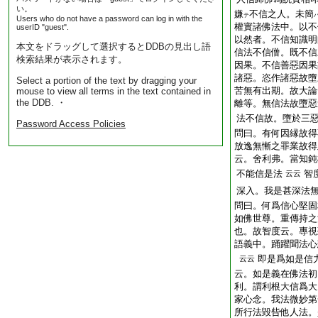
い。
嫌
不信之人。未簡
テ
Users who do not have a password can log in with the
權實諸佛法中。以不
userID "guest".
以然者。不信知識明
本文をドラッグして選択するとDDBの見出し語
信法不信僧。既不信
検索結果が表示されます。
因果。不信善惡因果
諸惡。恣作諸惡故墮
Select a portion of the text by dragging your
苦無有出期。故大論
mouse to view all terms in the text contained in
the DDB. ・
離等。無信法故墮惡
法不信故。墮於三
Password Access Policies
問曰。有何因縁故得
放逸無慚之罪業故得
云。舍利弗。當知鈍
不能信是法
智
云云
深入。我是甚深法
問曰。何爲信心堅固
如佛世尊。重傳持之
也。故智度云。專視
語義中。踊躍聞法心
即是爲如是信
云云
云。如是義在佛法初
利。謂利根大信爲大
家心念。我法微妙第
所行法毀呰他人法。