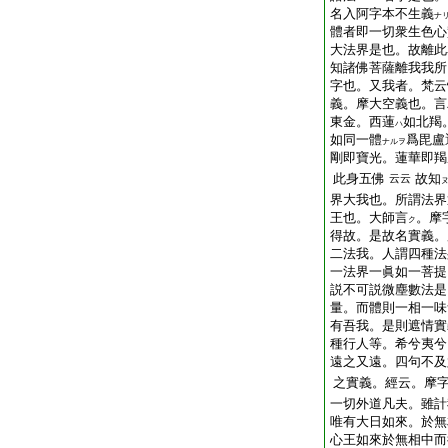
名入阿字本不生義
ナ
體者即一切衆生色心
大法界是也。故離此
知諸佛菩薩離我我所
字也。又我者。梵云
義。摩大空義也。言
東金。西蓮
如北羯
ハ
如同一體
爲毘盧
ナルヲ
剛即寶光。蓮華即羯
此身五佛
故知
云云
界大我也。所謂法界
王也。大師言
。摩
ク
得故。是故名實義。
二法我。人謂四種法
一法界一眞如一菩提
説不可説微塵數法是
量。而體則一相一味
有吾我。是則遮情實
種行人等。希兮夷兮
遠之又遠。四句不及
之實義。經云。摩
一切外道凡夫。雖計
唯有大日如來。於無
心王如來於無相中而