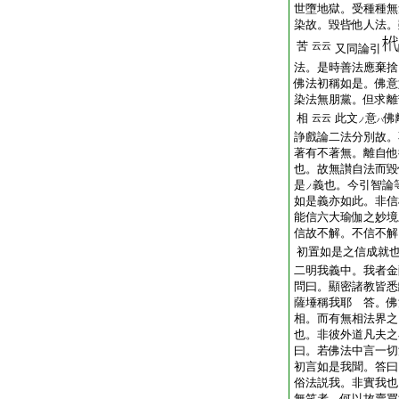
世墮地獄。受種種無
染故。毀呰他人法。
苦
云云
又同論引
法。是時善法應棄捨
佛法初稱如是。佛意
染法無朋黨。但求離
相
此文
意
佛
云云
ノ
ハ
諍戲論二法分別故。
著有不著無。離自他
也。故無讃自法而毀
是
義也。今引智論
ノ
如是義亦如此。非信
能信六大瑜伽之妙境
信故不解。不信不解
初置如是之信成就
二明我義中。我者金
問曰。顯密諸教皆悉
薩埵稱我耶 答。佛
相。而有無相法界之
也。非彼外道凡夫之
曰。若佛法中言一切
初言如是我聞。答曰
俗法説我。非實我也
無笑者。何以故賣買