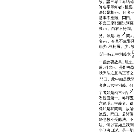
故。諸三界世界結
ス
何名字等何者
相應
ト
法如是相
。何者
ナリ
ハ
是事不應難。問曰。
不言三摩耶而説訶羅
説
。白衣不得聞
ナリ
見。餘是
通
聞
ハ
ク
名
。令其不生邪
ナリ
耶少
説柯羅。少
ハ
ノ
聞一時五字別義竟
一皆詮要故具
引之
ニ
道
伴類
。是即先
ノ
ヲ
以佛法之意爲正答之
問曰。此中如是我
者應云六字別義。何
字者如是兩言
合
ヲ
依智度第一。略釋五
六總明五字義者。從
釋如是我聞義。故論
總説。問曰。若諸佛
隨他教不受他法。不
法。何以言如是我聞
非但佛口説。是一切