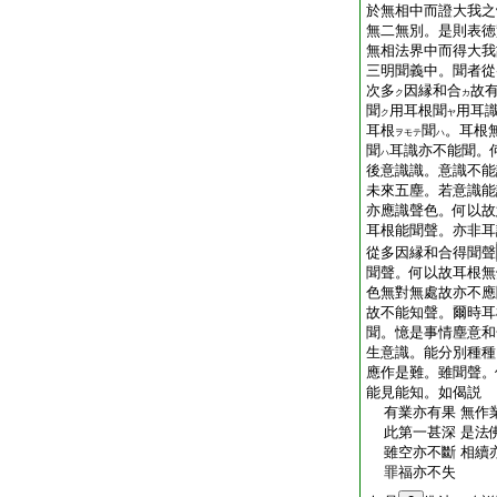
於無相中而證大我之
無二無別。是則表徳
無相法界中而得大我
三明聞義中。聞者從
次多
因縁和合
故
ク
カ
聞
用耳根聞
用耳
ク
ヤ
耳根
聞
。耳根
ヲモテ
ハ
聞
耳識亦不能聞。
ハ
後意識識。意識不能
未來五塵。若意識能
亦應識聲色。何以故
耳根能聞聲。亦非耳
從多因縁和合得聞聲
聞聲。何以故耳根無
色無對無處故亦不應
故不能知聲。爾時耳
聞。憶是事情塵意和
生意識。能分別種種
應作是難。雖聞聲。
能見能知。如偈説
有業亦有果 無作
此第一甚深 是法
雖空亦不斷 相續
罪福亦不失