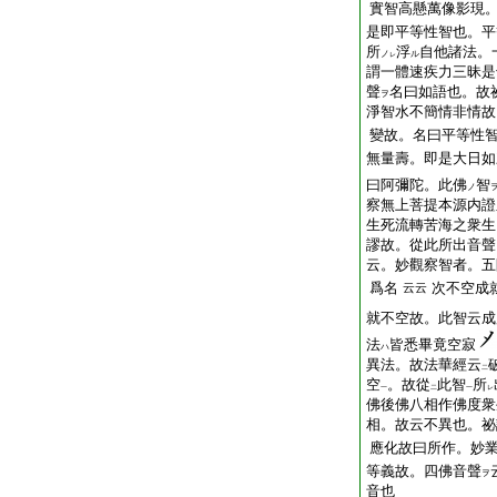
實智高懸萬像影現
是即平等性智也。平
所
浮
自他諸法。
ノ
ル
レ
謂一體速疾力三昧是
聲
名曰如語也。故
ヲ
淨智水不簡情非情故
變故。名曰平等性
無量壽。即是大日如
曰阿彌陀。此佛
智
ノ
察無上菩提本源内證
生死流轉苦海之衆生
謬故。從此所出音聲
云。妙觀察智者。五
爲名
次不空成
云云
就不空故。此智云成
法
皆悉畢竟空寂
ハ
異法。故法華經云
二
空
。故從
此智
所
一
二
一
レ
佛後佛八相作佛度衆
相。故云不異也。祕
應化故曰所作。妙
等義故。四佛音聲
ヲ
音也