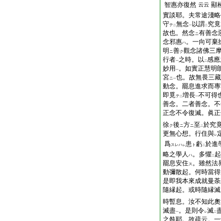
智惠亦復然
顯
云云
實談耶。夫常途淺略
守
無念
以
謂
究竟
テ
二
一
二
故也。然念
有善念
ニ
念邪惠
。一向可棄
ハ
明
善
觀念諸佛三
ニ
ク
行者
之時。以
感應
一
二
妙用
。如實正慧明
一
宮
也。故無畏三藏
ニ
一
動念。
罷息
進求而專
即覓
増長
不可得
テ
二
一
善念。二者善念。不
正念不令復滅。眞正
徐
後
方
至
於究
ク
ニ
ニ
二
更無心想。行住與
レ
爲
患
虧
於進
スレハ
ト
レ
二
略之學人
。多懼
起
ハ
二
罷息安住
。雖然法
ス
動
彌
散起。何時當得
是即我本來成就曼荼
隨縁起。或時隨縁滅
時暫息。汝不知此奧
滅盡
。是則令
滅
一
レ
二
之咎耶。故疏云。一