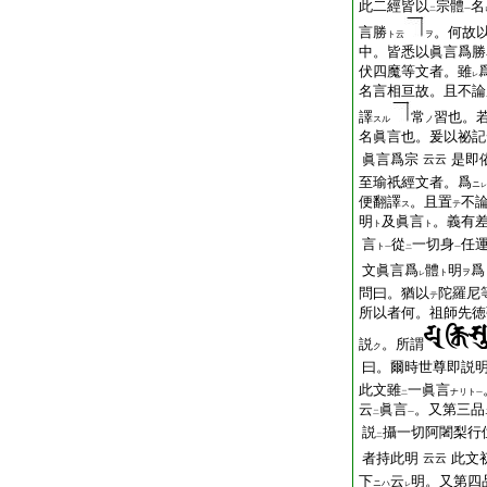
此二經皆以
宗體
名
二
一
言勝
。何故
ト云
ヲ
中。皆悉以眞言爲勝
伏四魔等文者。雖
レ
名言相亘故。且不論
譯
常
習也。
スル
ノ
名眞言也。爰以祕記
眞言爲宗
是即
云云
至瑜祇經文者。爲
ニ
レ
便翻譯
。且置
不
ス
テ
明
及眞言
。義有
ト
ト
言
從
一切身
任
ト
一
二
一
文眞言爲
體
明
爲
ト
ヲ
レ
問曰。猶以
陀羅尼
テ
所以者何。祖師先徳
説
。所謂
ク
曰。爾時世尊即説
此文雖
一眞言
ナリト
二
一
云
眞言
。又第三品
二
一
説
攝一切阿闍梨行
二
者持此明
此文
云云
下
云
明。又第四
ニハ
レ