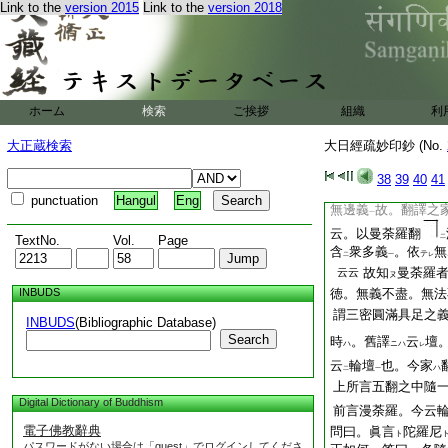
ク
二
Link to the
version 2015
Link to the
version 2018
咎
。例如
菩提心
シ
一
三
無
指
咎
。自
本
セル
レ
二
一
レ
法也。其意文明也
故知
棄
廣取
略也
ヌ
レ
レ
依本經
故。具置
一
二
ホーム
検索
ご挨拶
組織
利
二從眞言下。明
釋
レ
二
初擧梵語。二明四種
大正蔵検索
大日經疏妙印鈔 (No.
舊簡非
初中。眞言梵曰漫荼
38
39
40
41
此
云何翻耶 答
ニハ
punctuation
Hangul
Eng
無邊義
故。翻譯之
一
云。以曼荼羅翻
TextNo.
Vol.
Page
二
含
衆多義
。依
無
テ
二
一
レ
故知
曼荼羅
云云
ヌ
INBUDS
徳。無義不盡。無法
謂三密圓滿具足之
INBUDS
(Bibliographic Database)
Search
時
。舊譯
云
壇
ハ
ニハ
レ
云
輪壇
也。今家
ハ
二
一
上所言五翻之中隨
Digital Dictionary of Buddhism
前言漫荼羅。今云
電子佛教辭典
問曰。眞言
陀羅尼
ト
パスワードがない場合は「guest」でログインしてくださ