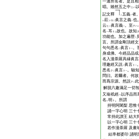
一邊所名者。是且相
唱。雖然五之中
ニハ
記文釋
五義
者
二
一
莊
眞言之義
也
ンカ
レ
二
一
云
眞言義
。至
ヒ
テハ
二
一
名
耳
故也。故知
ト
一
上
功能也。加之遍歴
二
言。所謂金剛頂經文
句句悉名
眞言
。
ト
二
一
身成佛。今經品品或
名入漫荼羅具縁眞言
理趣經又説
眞言
ト
二
一
悉名
眞言
。驗
ク
ト
二
一
問曰。若爾者。何故
而爲宗源。然説
此
テ
二
解脱六趣滿足一切
又瑜祇經
以序品而
ハ
名
明
。所謂
ト
レ
持明阿闍梨 思惟
誦一字心明 三十
常持此讃王 結大
以一字心明 三十
若作漫荼羅 及畫
結率都婆印 誦明