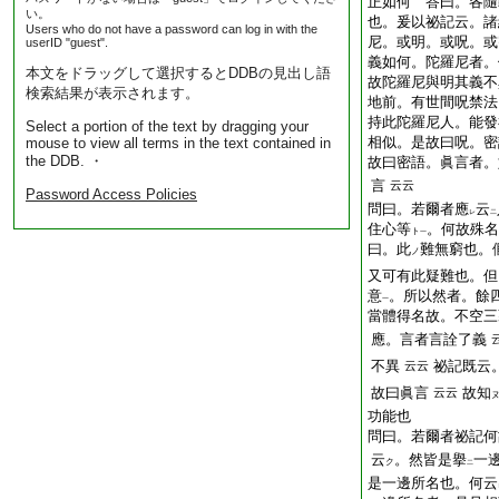
正如何 答曰。各隨
い。
也。爰以祕記云。諸
Users who do not have a password can log in with the
尼。或明。或呪。或
userID "guest".
義如何。陀羅尼者。
本文をドラッグして選択するとDDBの見出し語
故陀羅尼與明其義不
検索結果が表示されます。
地前。有世間呪禁法
持此陀羅尼人。能發
Select a portion of the text by dragging your
相似。是故曰呪。密
mouse to view all terms in the text contained in
the DDB. ・
故曰密語。眞言者。
言
云云
Password Access Policies
問曰。若爾者應
云
レ
二
住心等
。何故殊名
ト
一
曰。此
難無窮也。
ノ
又可有此疑難也。但
意
。所以然者。餘
一
當體得名故。不空三
應。言者言詮了義
不異
祕記既云
云云
故曰眞言
故知
云云
功能也
問曰。若爾者祕記何
云
。然皆是擧
一
ク
二
是一邊所名也。何云