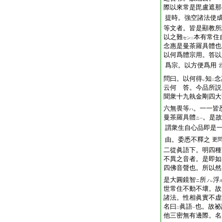
際以來常是毘盧遮那
提時。強空諸法使
等文者。皆是顯教所
以之難
本有常住
セン
二
念惠是曼茶羅具體也
以何爲體宗用。答以
爲宗。以方便爲用
問曰。以何得
知
念
レ
二
云何 答。今品所説
聞衆十九執金剛四大
六無畏等
。一一皆
ハ
曼茶羅具體
。是故
ニ
一
謂衆生自心品即是
由。委悉不釋之
更
二從眞語下。明四種
不異之音者。是即如
四佛音聲也。所以然
是大圓鏡智
所
浮
ニ
ノ
レ
世常住不動不壞。故
諸法。性相眞實不虚
名曰
眞語
也。故祕
二
一
他三密無有邊際。名