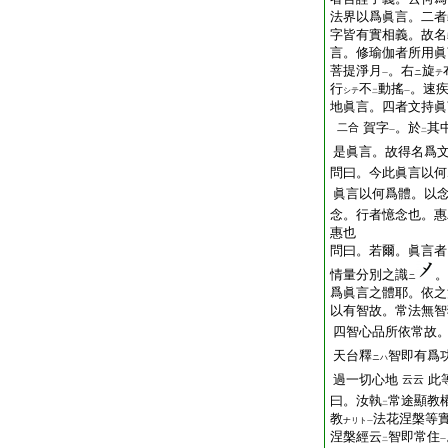
法界以爲眞言。二者
字皆有實相義。故名
言。修瑜伽者所用眞
菩提淨月
。右
旋
ニ
テ
一
行
不
動搖
。速
シテ
二
一
地眞言。四者文持眞
賀字
。於
其
二合
一
二
是眞言。故得名爲
問曰。今此眞言以何
眞言以何爲體。以
念。行者憶念也。惠
惠也
問曰。若爾。眞言者
情量分別之識
。
ニ
爲眞言之體耶。依之
以有智故。常法無智
四智心品所依常故
天台釋
智即有爲
ニハ
過一切心地
此
云云
曰。汝執
常途顯教
二
教
法花涅槃等
ナリト
一
涅槃經云
智即常住
二
一