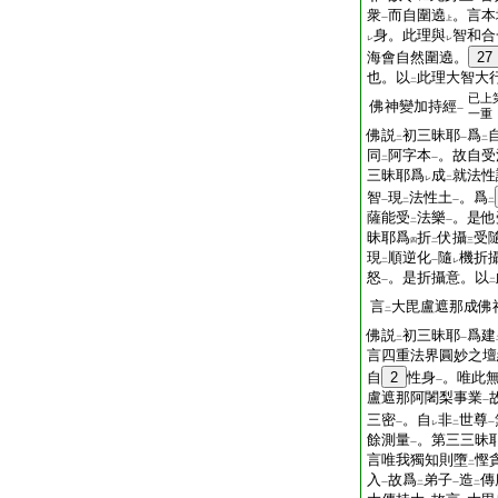
衆
而自圍遶
。言本
一
上
身。此理與
智和合
レ
レ
海會自然圍遶。
27
也。以
此理大智大
二
已上
佛神變加持經
一
一重
佛説
初三昧耶
爲
二
一
二
同
阿字本
。故自受
二
一
三昧耶爲
成
就法性
レ
二
智
現
法性土
。爲
一
二
一
二
薩能受
法樂
。是他
二
一
昧耶爲
折
伏攝
受
四
二
三
現
順逆化
隨
機折
二
一
レ
怒
。是折攝意。以
一
二
言
大毘盧遮那成佛
二
佛説
初三昧耶
爲建
二
一
言四重法界圓妙之壇
自
2
性身
。唯此
一
盧遮那阿闍梨事業
一
三密
。自
非
世尊
一
レ
二
一
餘測量
。第三三昧
一
言唯我獨知則墮
慳
二
入
故爲
弟子
造
傳
一
二
一
二