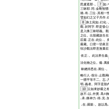
レ
毘盧遮那
。
7
如
一
二
三昧耶
同
金剛智體
一
二
雖
有
三位
其相一
レ
二
一
譬如幻之父子共作
二
8
身土宛如
幻化
二
一
觀
於阿字
即是發心
二
一
是入佛三昧耶義。觀
之位。出胎藏故生在
莊嚴
正在
此位
。
一
二
一
嚴藏。口密一切眞言
恒沙觀法即意無量莊
依正
。此法界生義
一
法化物之位。備
萬
二
昧總持悉在
斯位
二
一
略行人
假分
止觀兩
一
二
一體平等不二。忘
二
明
義者。阿字是胎
レ
10
云如來妙嚴之
故不
以
外實
爲
下
二
一
承
佛神力
得
見
レ
二
一
レ
二
在
羅穀
。故以爲
レ
二
一
レ