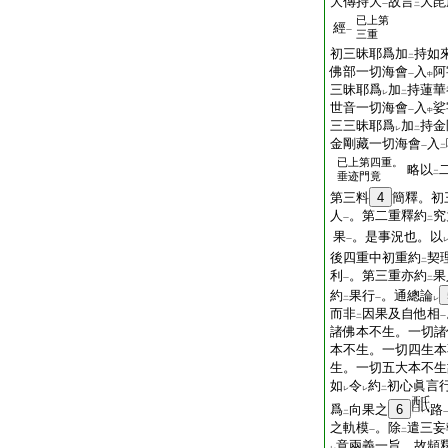
大傳持大
故言
大毘
一
二
已上第
經
一
三重
初三昧耶爲加
持如
二
佛部一切海會
入
阿
一
中
三昧耶爲
加
持蓮華
レ
二
世音一切海會
入
娑
一
中
三三昧耶爲
加
持金
レ
二
金剛藏一切海會
入
一
二
已上第四重。
略以
二
垂迹門竟
第三料
4
簡釋。初
人
。第二重釋約
究
一
二
果
。是事況也。以
一
後四重中初重約
契
二
利
。第三重亦約
果
一
二
約
果行
。通總論
二
一
レ
而非
因果及自他相
二
一
諸佛本不生。一切諸
本不生。一切四生本
生。一切五大本不生
如
令
約
初心眞言
レ
レ
二
爲
向果之
6
路
二
之軌模
。除
遣三妄
一
二
意兩義一旨。故頻