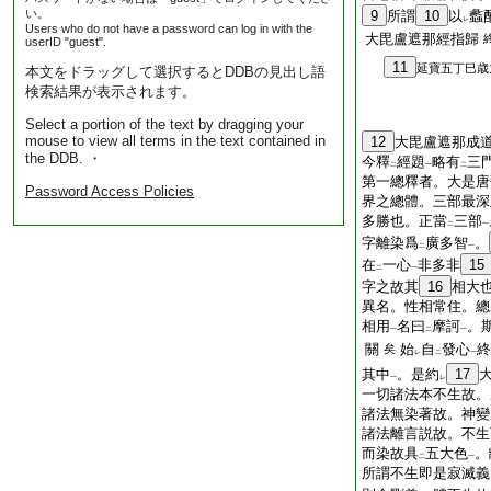
い。
9
所謂
10
以
蠡
レ
Users who do not have a password can log in with the
大毘盧遮那經指歸
userID "guest".
11
延寶五丁巳歳
本文をドラッグして選択するとDDBの見出し語
検索結果が表示されます。
Select a portion of the text by dragging your
mouse to view all terms in the text contained in
12
大毘盧遮那成
the DDB. ・
今釋
經題
略有
三
二
一
二
第一總釋者。大是唐
Password Access Policies
界之總體。三部最深
多勝也。正當
三部
二
一
字離染爲
廣多智
。
二
一
在
一心
非多非
15
二
一
字之故其
16
相大
異名。性相常住。總
相用
名曰
摩訶
。
一
二
一
關
始
自
發心
終
矣
レ
二
一
其中
。是約
17
一
レ
一切諸法本不生故。
諸法無染著故。神變
諸法離言説故。不生
而染故具
五大色
。
二
一
所謂不生即是寂滅義