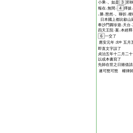
小乘
。如是
3
邪
一
報在
無間
4
擇披
二
一
勝
愍然
。聊折
梗
レ
二
一
二
日本國上都比叡山
奉沙門圓珍遊
天台
二
一
四天王院
案
本經釋
一
二
6
一交了
應安元年
五月
戊申
即直文字誤了
貞治五年十二月二十
以或本書寫了
先師在世之日雖借請
遂可愍可愍 權律