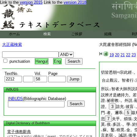
Link to the
version 2015
Link to the
version 2018
ホーム
検索
ご挨拶
組織
利
大正蔵検索
大毘盧舍那經指歸 (N
19
20
21
22
23
punctuation
Hangul
Eng
切皆悉朝
宗此經
TextNo.
Vol.
Page
一
台止觀云。智者行
二
所以
智者大師所説
INBUDS
ニ
説辨才是總持力。若
INBUDS
(Bibliographic Database)
證
祕密教
。外説
二
一
二
Search
證。
3
諳充
彼盲
二
一
門
者。邇乖
5
跋
一
二
悲
7
夫乎。煩張
二
Digital Dictionary of Buddhism
莫
俟
多説
。學
於
レ
二
一
二
蘇。鑿
樹覓
金。
電子佛教辭典
レ
レ
レ
言老宿
。誡訓
後學
パスワードがない場合は「guest」でログインしてくださ
一
二