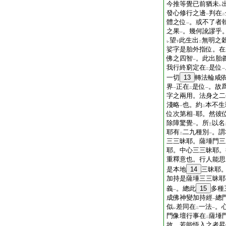
今推等覺已前猶未
レ
發心修行之邊
判在
一
二
體之位
。或不了者
一
之果
。幾何訛謬乎
一
望
此生出
無明之
レ
下
二
娑字是胎外指位。在
佛之四智
。此出胎
一
我行終窮定在
是位
二
一
一切
13
轉法輪咸
界
正在
是位
。故
一
二
一
字之兩用。法身之二
淺略
也。約
本不生
一
二
位次第相
耶。然彼
一
除障驚覺
。所
以名
一
三
耶有
二九種別
。謂
二
一
三三昧耶。薩埵門三
耶。中心三三昧耶。
重釋意也。行人能思
是本地
14
三昧耶
加持是薩埵三三昧耶
義
。總此
15
多種
一
成佛神變加持經
總
一
似
差同在
一法
。
レ
二
一
門像壇行事在
薩埵
二
故。若能悟入之者昇