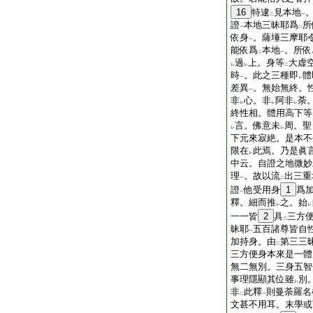
16
特逮
見本地
二
一
證
本地三昧耶爲
所
一
二
依身
。薩埵三摩耶
一
能依爲
本地
。所依
二
一
過
上。身等
大虚
レ
レ
二
時
。此之三種即
體
一
レ
差異
。無始無終。
一
非
心。非
阿非
荼
レ
レ
レ
終性相。體用高下等
言。佛意未
周。聖
レ
レ
下元來寂絶。是本不
限在
此焉。乃是眞
レ
中云。自證之地微妙
理
。故以流
出三重
一
二
證
他受用身
1
爲
一
釋。細而推
之。始
レ
レ
一一皆
2
具
三方
二
昧耶
五百諸尊皆自
一
加持身。由
第三三
二
三方便身本來是一體
無二無別。三身五智
事理隱顯其位雖
別
レ
非
此釋
則曼荼羅名
二
一
文甚不用耳。末學或