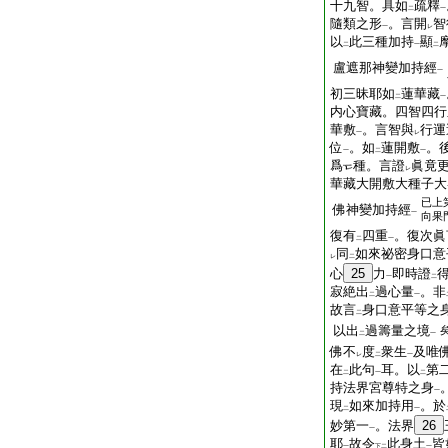
十九智。具如
疏釋
二
一
隨類之形
。言開
智
一
レ
以
此三種加持
顯
二
一
二
盧遮那神變加持經
一
初三昧耶如
蓮華藏
二
一
内心寶藏。四智四行
華敷
。言智與
行運
一
レ
位
。如
蓮開敷
。
一
二
一
爲
種。言證
眞竟
レ
華藏大開敷大種子大
已上
佛神變加持經
一
向果
復有
四重
。復次眞
二
一
同
如來祕密身口意
レ
二
心
25
力
即時證
一
二
寂絶出
過心量
。非
二
一
故言
身口意平等之
二
以出
過籌量之境
二
一
佛不
度
衆生
及唯
レ
二
一
在
此句
耳。以
第
二
一
二
持法界宮尊特之身
一
現
如來加持用
。於
二
一
妙第一
。法界
26
一
耶
故令
此身土
皆
一
下
二
一