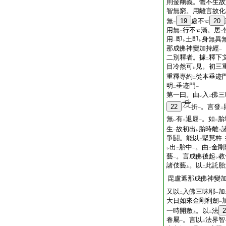
則金剛義。體不生故
智無窮。用離言故化
無
19
處不
20
二
用無
行不
滿。居
二
二
用
即
土即
身無異
一
レ
レ
那成佛神變加持經
一
二別釋者。據
釋下
二
目冷然可
見。初三
レ
重釋專約
從本垂迹
二
明
垂迹門
二
一
第一曰。由
入
佛三
レ
二
22
折
。言發
一
二
無
有
退屈
。如
胎
レ
二
一
二
生
故初出
胎時離
一
レ
二
爭鬪。能以
堅慧杵
二
一
出
胎中
。由
金剛
レ
二
一
二
藝
。言成佛後起
教
一
レ
諸伎藝
。以
此託胎
上
二
毘盧遮那成佛神變
又以
入佛三昧耶
加
二
一
大日如來金剛利劒
一
一時開敷
。以
法
2
上
二
眷屬
。言以
法界智
一
二