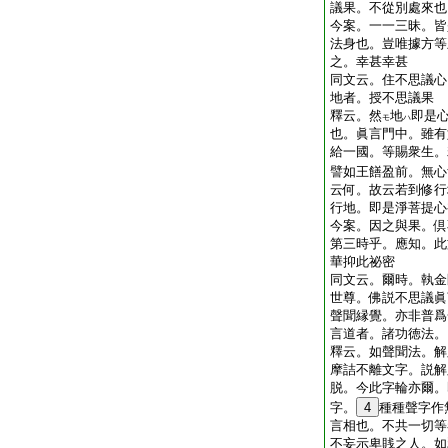
議果。不從別處來也
今案。一一三昧。皆
法身也。豈唯據方等
之。幸甚幸甚
同文云。住不思議心
地者。授不思議果
釋云。然
地
即是
モ
ハ
也。眞言門中。雖有
給一國。等賜衆生。
譬如王饍盈前。無心
云何。故云若到修行
行地。即是淨菩提心
今案。因之與果。倶
第三時乎。應知。此
華抑此祕密
同文云。爾時。執金
世尊。佛説不思議眞
聲聞縁覺。亦非普爲
言道者。諸功徳法。
釋云。如聲聞法。解
摩詰不離文字。説解
脱。今此字輪亦爾。
字。
4
種種聲字作
言相也。不共一切等
不妄示卑賎之人。如