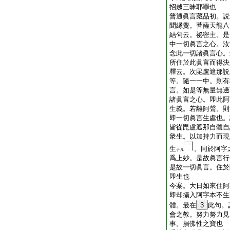
招越三昧耶罪也
普通眞言藏品初。説
聞縁覺。菩薩天龍八
結句云。祕密主。是
中一切眞言之心。汝
念此一切諸眞言心。
所住於此眞言而得決
釋云。次毘盧遮那説
等。隨一一中。則有
言。如是等無量無邊
諸眞言之心。即此阿
生義。若離阿聲。則
即一切眞言生處也。
皆從毘盧遮那自體自
衆生。以加持力而現
生
。同於阿字
ナル
爲上妙。是故眞言行
是故一切眞言。住於
即生也
今案。大日如來住阿
即却攝入阿字本不生
體。最在
3
此句。
會之教。努力努力見
事。損佛性之寶也