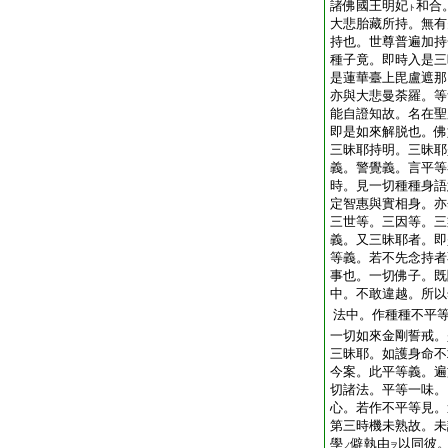
諸佛國王明妃
和合
ト
大悲胎藏所持。無有
持也。世尊普遍加持
種子竟。即時入是三
是蓮華臺上毘盧遮那
亦與大悲曼荼羅。等
能自證知故。名在聖
即是如來解脱也。佛
三昧耶持明。三昧耶
義。警覺義。言平等
時。見一切種種身語
定智惠與實相身。亦
三世等。三因等。三
義。又三昧耶者。即
等義。若不先念持者
事也。一切佛子。既
中。不敢違越。所以
法中。作種種不平
一切如來金剛誓戒。
三昧耶。如護身命不
今案。此平等義。遍
切諸法。平等一味。
心。若作不平等見。
第三時機未熟故。未
學
僻執由
以同彼
ノ
ヲ