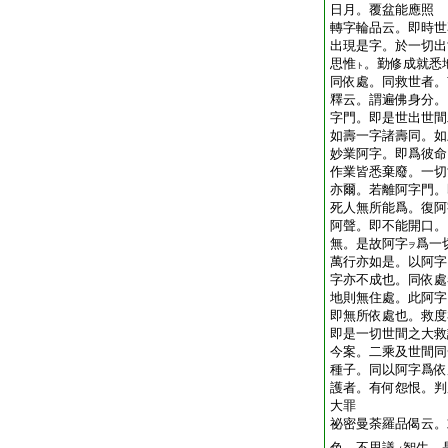
日月。覆盆能應照
轉字輪品云。即時世
出現是字。於一切出
思惟
。勤修成就悉
ト
同依處。同救世者。
釋云。謂遍佛身分。
字門。即是世出世間
如壽一字諸壽同。如
妙業阿字。即爲彼命
作業皆悉棄廢。一切
亦爾。若離阿字門。
死人無所能爲。復阿
阿聲。即不能開口。
無。是故阿字
爲一
ヲ
萬行亦如是。以阿字
字亦不成也。同依處
地則無住處。此阿字
即無所依處也。救度
即是一切世間之大救
今案。二乘及世間同
種子。同以阿字爲依
護者。有何怨恨。判
大罪
祕密曼荼羅品偈云。
色。不思議
智生。