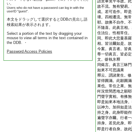
語意畢竟平等故。此
い。
故不流。無有變易。
Users who do not have a password can log in with the
userID "guest".
成。若可造作。即是
壞。四相遷流。無常
本文をドラッグして選択するとDDBの見出し語
耶。故佛不自作。不
検索結果が表示されます。
不隨喜。此眞言相。
住法位。性相常住。
Select a portion of the text by dragging your
mouse to view all terms in the text contained in
同。即此大悲曼荼羅
the DDB. ・
相。皆法爾如是。故
今案。眞言者。皆眞
Password Access Policies
尊一切眞言。皆必定
文。僻執氷釋
同偈言。眞言三昧門
如來不可思議果
釋云。謂諸衆生。修
皆得圓滿。此願圓滿
果也。常住之果。無
何況世間悉地之願耶
門聲字實相。有佛無
即是如來本地法身。
以神力。加持如是法
持之身。此身即能作
遍聲字亦爾。行者一
持身。若見此身。即
即是行者自身。故此