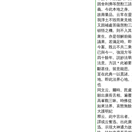
因舍利弗等慇懃三請
義。今此本地之身。
故壽量品。云常在靈
我淨土不毀而衆見燒
又因補處菩薩慇懃三
頓悟之機。則不入其
衆生。亦是領解前偈
議果。若滿足時。即
今案。既云不共二乘
已與今一。強混方等
四十餘年。説妙法華
法意。方説＊此祕要
斷甚佳。留意能思。
寔在此典一以貫諸。
地。即此法界心地。
也
同文云。爾時。毘盧
願出廣長舌相。遍覆
高峯觀三昧。時佛從
如來法界。哀愍無餘
大護明妃
釋云。此中言出者。
譯或云奮迅。出此廣
迅。示現大神通力故