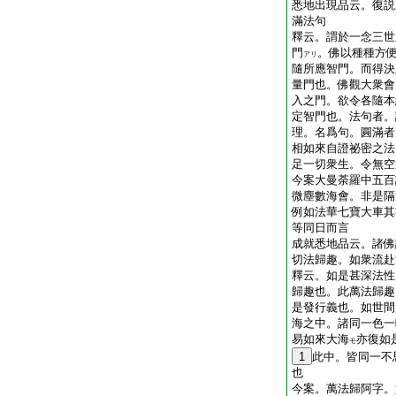
悉地出現品云。復説
滿法句
釋云。謂於一念三世
門
。佛以種種方
アリ
隨所應智門。而得決
量門也。佛觀大衆會
入之門。欲令各隨本
定智門也。法句者。
理。名爲句。圓滿者
相如來自證祕密之法
足一切衆生。令無空
今案大曼荼羅中五百
微塵數海會。非是隔
例如法華七寶大車其
等同日而言
成就悉地品云。諸佛
切法歸趣。如衆流赴
釋云。如是甚深法性
歸趣也。此萬法歸趣
是發行義也。如世間
海之中。諸同一色一
易如來大海
亦復如
モ
1
此中。皆同一不
也
今案。萬法歸阿字。