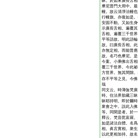
昧。於如來廣長舌相
摩尼普門大用中。最
幢。故云清淨法幢也
行幢旗。亦復如是。
安固不動。又如生身
示廣長舌相。遍覆其
舌相。遍覆三千世界
平等語故。明此語輪
故。曰廣長舌相。此
亦無定相。而能普應
故。名巧色摩尼。是
今案。小乘佛出舌相
覆三千世界。今此祕
方世界。無其間隙。
存不平等之見。今佛
哉
同文云。時薄伽梵廣
時。住法界胎藏三昧
昧耶持明。即於爾時
衆會之中。説此入佛
等。同聞是者。於一
釋云。梵音毘富羅。
如是諸法自體。名爲
相。眞言實相。衆生
以此更相加持。故名