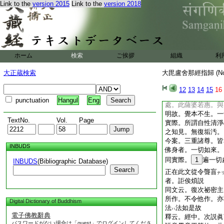
Link to the
version 2015
Link to the
version 2018
海微塵等諸三昧門。
無量衆生故。名一體
世尊遍觀察已。了知
體。皆是佛乘。復爲
中成菩提印。我覺本
來不生。即是成佛。
ホーム
検索
ご挨拶
組織
利
言道。從此已下。是
即是佛。佛自證法。
大正蔵検索
大毘盧舍那經指歸 (N
本不生際。於一切過
滅因縁。如淨虚空不
12
13
14
15
16
故。同於大空之實相
punctuation
Hangul
Eng
處。此薩婆若惠。與
明故。覺本不生。一
TextNo.
Vol.
Page
實際。所謂自性清淨
之知見。無復垢汚。
今案。三重諸尊。皆
INBUDS
佛身者。一切如來。
同實際。
1
遍一切
INBUDS
(Bibliographic Database)
Search
正在此文從令聾盲
ナ
者。詎俟煩説
同文云。復次祕密主
所作。不令他作。亦
Digital Dictionary of Buddhism
法
法如是故
ハ
電子佛教辭典
釋云。經中。次説眞
パスワードがない場合は「guest」でログインしてくださ