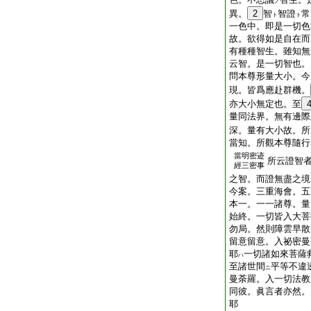
ノ
異。
2
智
智證
常
ト
ト
一色中。即是一切色
故。欲得如是自在而
有種種智生。雖知無
云智。是一切智也。
問本尊形量大小。今
現。皆爲應赴群機。
亦大小無定也。至
量同法界。無有邊際
深。量有大小故。所
當知。所觀本尊隨行
當明密迹
所云證智
經三密事
之智。而證無盡之境
今案。三重海會。五
本一。一一諸尊。量
始終。一切皆入大菩
勿局。然則障雲早散
留意留意。入祕密曼
耶
一切諸如來菩薩
ハ
至諸世間
平等不違
ニ
曼荼羅。入一切法教
同彼。眞言者亦然。
耶