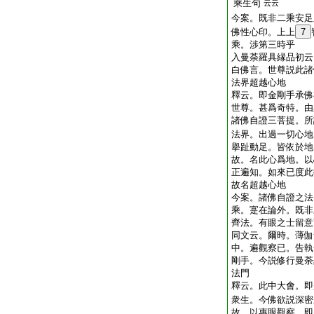
乘生句
云云
今案。既非二乘安足
佛性心印。上上
7
乘。渉第三時乎
入曼荼羅具縁品初云
白佛言。世尊説此諸
法界超越心地
釋云。即金剛手承佛
世尊。甚爲奇特。由
諸佛自證三菩提。所
法界。出過一切心地
擧趾動足。皆依於地
故。名此心爲地。以
正遍知。如來已度此
故名超越心地
今案。諸佛自證之法
乘。寔在論外。既非
齊法。有眼之士留意
同文云。爾時。薄伽
中。遍觀察已。告執
剛手。今説修行曼荼
法門
釋云。此中大會。即
衆生。今佛欲説深密
故。以惠眼觀察。即