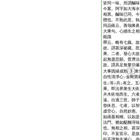
皆同一味。所謂醎味
今案。阿字如大海水
相異。醎味已同。今
體也。不熟此意。執
同品偈云。善哉佛眞
大乘句。心續生之相
能識
釋云。略有七義。故
故。謂甚深祕藏。毘
乘。二者。發心大故
起無盡悲願。普濟法
故。謂具足無量功遍
大事因縁成熟
3
衆
自性清淨心
金剛寶
ノ
生
等
共
有之。五
ニ
ク
ニ
乘。即法界衆生大依
卉木依地而生。六者
遠。出過三世。師子
曾休息。七者。以智
虚空心。自然妙惠。
如函蓋相稱。以如是
法門。猶如醍醐淳味
也。無相之相。甚深
印。不妄宣示。是故
但不識無生滅心。亦