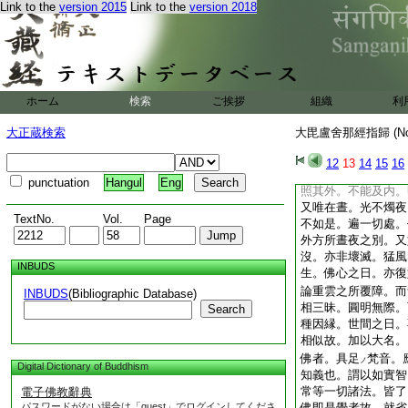
Link to the
version 2015
Link to the
version 2018
佛之説屬生蘇味者。
味耳。今却隨他權判
違彼此。並允聖教。
經習小乘輩。專讃己
密。空論之宗。好褒
教。講法華徒。獨是
ホーム
検索
ご挨拶
組織
利
一隅。兼爲彼等。以
疏意。略連二十七條
大正蔵検索
大毘盧舍那經指歸 (N
題云。大毘盧遮那成
釋云。梵音毘盧遮那
12
13
14
15
16
暗遍明之義也。然世
punctuation
Hangul
Eng
照其外。不能及内。
又唯在晝。光不燭夜
TextNo.
Vol.
Page
不如是。遍一切處。
外方所晝夜之別。又
沒。亦非壞滅。猛風
INBUDS
生。佛心之日。亦復
論重雲之所覆障。而
INBUDS
(Bibliographic Database)
相三昧。圓明無際。
Search
種因縁。世間之日。
相似故。加以大名。
佛者。具足
梵音。
ノ
Digital Dictionary of Buddhism
知義也。謂以如實智
常等一切諸法。皆了
電子佛教辭典
パスワードがない場合は「guest」でログインしてくださ
佛即是覺者故。就省