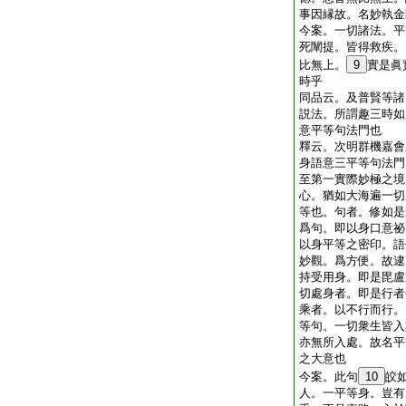
事因縁故。名妙執金
今案。一切諸法。平
死闡提。皆得救疾。
比無上。
9
實是眞
時乎
同品云。及普賢等諸
説法。所謂趣三時如
意平等句法門也
釋云。次明群機嘉會
身語意三平等句法門
至第一實際妙極之境
心。猶如大海遍一切
等也。句者。修如是
爲句。即以身口意祕
以身平等之密印。語
妙觀。爲方便。故逮
持受用身。即是毘盧
切處身者。即是行者
乘者。以不行而行。
等句。一切衆生皆入
亦無所入處。故名平
之大意也
今案。此句
10
皎
人。一平等身。豈有