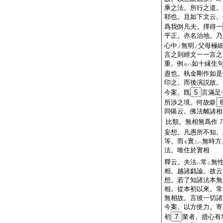
乘之法。所行之道。
耶也。且如下文云。
爲我倒凡夫。擇得一
平正。亦名治地。乃
心中
無明
父母極
ノ
ノ
言之則經文一一言之
重。例
如十縁生
セハ
盡也。執金剛作如是
印之。而後演説故。
今案。既
5
言滿足
所渉之境。何故僻
同偈云。佛法離諸相
比類。無相無爲作
妄想。凡愚所不知。
等。而
實
無時方
モ
ニハ
法。唯住於實相
釋云。夫法
常
無
ハ
ニ
相。越諸戯論。故云
想。若了知諸法本無
相。從本初以來。常
無相故。言彼一切諸
今案。以方便力。寄
初
7
業者。措心有