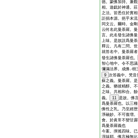
徳。蒙佛加持。兼觀
相。遊戯於神通。莊
之法。皆悉住於實相
詎捐本源。挹乎末流
同文云。爾時。金剛
云何名此曼荼羅。曼
言。此名發生諸佛曼
上味。是故説爲曼荼
釋云。凡有二問。世
就答名中。曼荼羅者
發生諸佛曼荼羅也。
智心地中。令不思議
彌滿法界。成佛
樹
ノ
9
次答義中。梵音
蘇之義。曼荼羅。是
之義。猶彼精醇。不
之味。共相和合。餘
義。
11
是故。佛
爲曼荼羅也。以三種
佛性之乳。乃至經歴
淨融妙。不可復増。
會。於眞常不變甘露
爲曼荼羅義也
今案。攅搖四味。已
淳味耶。佛言極無比