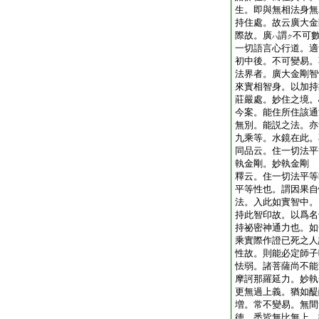
生。即與無相法身無
持住處。故云廣大金
際故。廣
謂
不可
ハ
ク
一切語言心行道。適
初中後。不可變易。
法界者。廣大金剛智
來實相智身。以加持
莊嚴處。妙住之境。
今案。能住所住該通
無別。能説之法。亦
九乘等。水鏡在此。
同品云。住一切法平
執金剛。妙執金剛
釋云。住一切法平等
平等性也。謂因果自
法。入此如實智中。
持此智印故。以爲名
持祕密神通力也。如
乘實際作證已死之人
性故。則能必定師子
怯弱。諸菩薩尚不能
摩訶那羅延力。妙執
更無過上義。猶如醍
増。常不變易。無間
徳。悉皆無比無上。