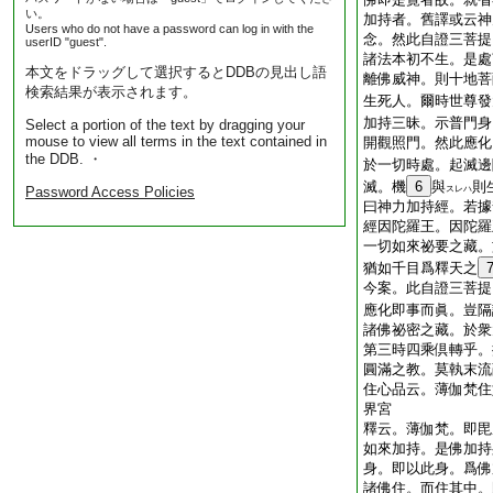
い。
加持者。舊譯或云神
Users who do not have a password can log in with the
念。然此自證三菩提
userID "guest".
諸法本初不生。是處
本文をドラッグして選択するとDDBの見出し語
離佛威神。則十地菩
検索結果が表示されます。
生死人。爾時世尊發
加持三昧。示普門身
Select a portion of the text by dragging your
mouse to view all terms in the text contained in
開觀照門。然此應化
the DDB. ・
於一切時處。起滅邊
滅。機
6
與
則
Password Access Policies
スレハ
曰神力加持經。若據
經因陀羅王。因陀羅
一切如來祕要之藏。
猶如千目爲釋天之
今案。此自證三菩提
應化即事而眞。豈隔
諸佛祕密之藏。於衆
第三時四乘倶轉乎。
圓滿之教。莫執末流
住心品云。薄伽梵住
界宮
釋云。薄伽梵。即毘
如來加持。是佛加持
身。即以此身。爲佛
諸佛住。而住其中。