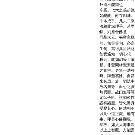
外道不能識也
今案。七大之義超絶
如醍醐。何存四味。
非本成乎。凡夫二乘
法雜此深理乎。若早
僻。則應合佛意
同品末云。祕密主應
句。無等等句。必定
生句。當得具足法財
如實遍知一切心想
釋云。此如幻等十喩
起。非聲聞縁覺安足
之實性。更無一法可
時。障蓋雲除。自當
來智惠。於一切法中
故名無等。而心之實
無異際。故曰無等等
定師子吼。説如來性
設有諸魔。皆化佛身
變易其心。使法相不
以此中道正觀。離有
生。即是心佛顯現。
察故。如入大海漸次
以上上智觀。方能盡