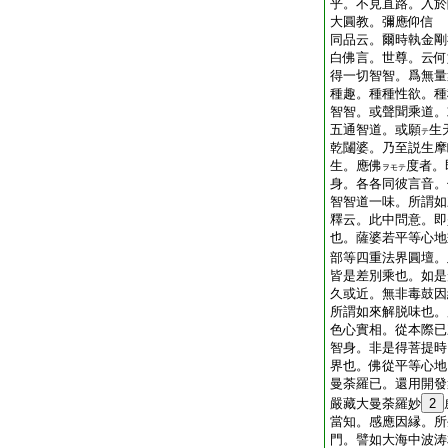
乎。不見直路。入於
大圓教。彌應仰信
同品云。爾時執金剛
白佛言。世尊。云何
得一切智智。爲無量
種趣。種種性欲。種
智智。或聲聞乘道。
五通智道。或願
生
テ
乾闥婆。乃至説生摩
生。應佛
度者。
ヲモテ
身。各各同彼言音。
智智道一味。所謂如
釋云。此中問意。即
也。薩婆若平等心地
部等四重法界圓壇。
皆是差別乘也。如是
久或近。無非毒鼓因
所謂如來解脱味也。
色心實相。從本際已
智身。非是得菩提時
界也。佛從平等心地
曼荼羅已。還用開發
嚴藏大曼荼羅妙
2
當知。感應因縁。所
門。譬如大海中波涛