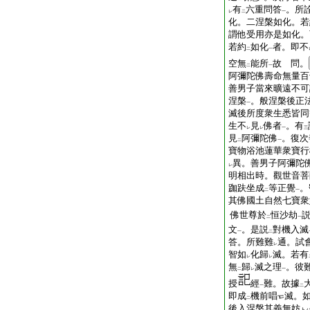
有
六重問答
。所
レ
二
一
化。二涅槃如化。若
謂他受用亦是如化。
若約
如化
者。即不
二
一
空無
能所
故 問。
二
一
阿彌陀佛壽命無量百
善男子當來曠遠不可
涅槃
。般涅槃後正
一
滅後所度衆生悉皆同
生不
見
佛者
。有
レ
レ
一
三
見
阿彌陀佛
。復次
二
一
寶物浴池蓮華衆寶行
異。善男子阿彌陀
レ
明相出時。觀世音菩
跏趺坐成
等正覺
。
二
一
其佛國土自然七寶衆
佛世尊於
恒沙劫
二
一
文
。是説
對機入滅
一
二
答。所難難
通。試
レ
智如
化歸
滅。若有
レ
レ
無
歸
滅之理
。彼
二
レ
一
授
經
難。故據
一
二
即成
機前唱
滅。
二
後入涅槃其義無妨
ト