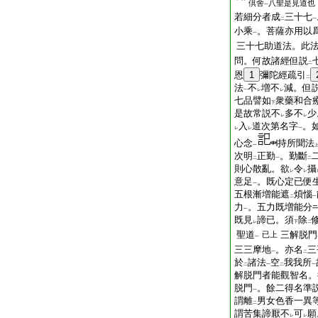
倶舍
八聖是見道也
一
若細分者成
三十七
二
一
小乘
。菩薩亦用以
一
三十七助道法。此
問。何故諸經但説
二
恩
1
彌陀經疏引
二
法
不
増不
減。但
一
レ
レ
七品譬如
衆藥和合
下
是故常説不
多不
少
レ
レ
入
道次第名字
。
レ
レ
一
心念
持所聞法
一
次明
正勤
。勤斷
二
一
二
則心散亂。欲
令
攝
レ
レ
意足
。既心定已便
一
五根漸増能遮
煩惱
二
一
力
。五力既増能分
一
既見
諦已。須
除
レ
下
二
聖道
三解脱門
已上
一
三三摩地
。亦名
三
一
二
於
諸法
空
我我所
二
一
二
一
解脱門者能觀智名。
脱門
。餘二得名準
一
謂離
男女色香一異
二
謂苦集諦厭不
可
願
レ
レ