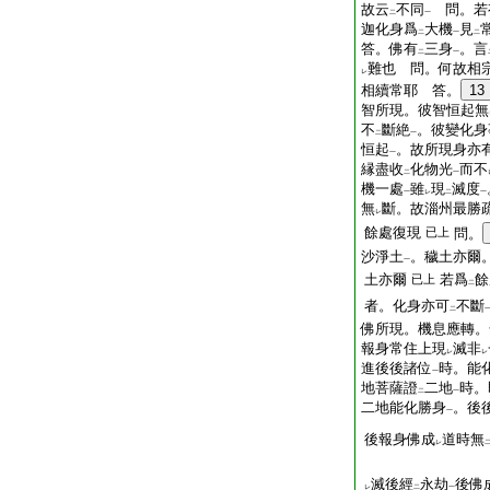
故云
不同
問。若
二
一
迦化身爲
大機
見
二
一
二
答。佛有
三身
。言
二
一
難也 問。何故相
レ
相續常耶 答。
13
智所現。彼智恒起無
不
斷絶
。彼變化身
二
一
恒起
。故所現身亦
一
縁盡收
化物光
而不
二
一
機一處
雖
現
滅度
一
レ
二
一
無
斷。故淄州最勝
レ
餘處復現
已上
問。
沙淨土
。穢土亦爾
一
土亦爾
若爲
餘
已上
二
者。化身亦可
不斷
二
佛所現。機息應轉。
報身常住上現
滅非
レ
レ
進後後諸位
時。能
一
地菩薩證
二地
時。
二
一
二地能化勝身
。後
一
後報身佛成
道時無
レ
滅後經
永劫
後佛
レ
二
一