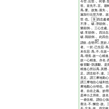
今空
出世
。何擧
二
一
二
答。豈先不
言。迴
レ
爲
要。故無
過失
レ
二
一
漏加行出世方便。故
世
也。
9
四念處
一
不淨
。破
淨顛倒
一
二
一
樂顛倒
。三心念處
一
破
常顛倒
。四法念
二
一
破
我顛倒
。此四念
二
一
謂依
念明
慧於
二
一
レ
者。一於
已生惡
爲
二
一
未生惡
爲
不
生故
一
レ
レ
爲
増長
故一心精進
二
一
故一心精進。亦名
二
修習斷･防護斷。是
精進心所以爲
其體
二
一
足。謂念欲不
違。
レ
意足。謂三摩地勤心
謂三摩地信心猛利也
摩地觀心分明也。亦
者。自在之義。妙用
是神カ之所依。故名
一者信根。謂信心強
善法
不
懈怠
故。
一
二
一
不
忘失
故。四定根