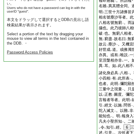
報即應義
。所謂報
一
い。
名雖
異其體全同。
レ
Users who do not have a password can log in with the
userID "guest".
明
三世十方諸佛皆
三
相名號塵沙等者。此
本文をドラッグして選択するとDDBの見出し語
八相名號無窮
。而
一
検索結果が表示されます。
攝也。此乃彼師八相
破
也。無窮八相者
Select a portion of the text by dragging your
一
mouse to view all terms in the text contained in
無
窮盡
故名曰
無
二
一
二
the DDB. ・
故云
塵沙
。又機宜
二
一
好世成
道。或佛濁
レ
Password Access Policies
亦異。或有
唯説
一
三
二
至涅槃相亦非
一。
レ
異
耳。如
此八相不
一
レ
諸化身必具
八相
。
二
一
小四相
有
此所表
一
二
一
也者。此明
彌陀顯
二
三量中之現量
。只
一
以
正教
圖度。彌陀
二
一
言報者等者。此明
下
引
經文
以施
問答
二
一
二
一
陀入滅文
。以難
非
一
レ
能知也
。明
報身入
一
三
凡夫小聖所知
。二
一
令
知引
經。
6
レ
レ
レ
述
引意
。次何者下
二
一