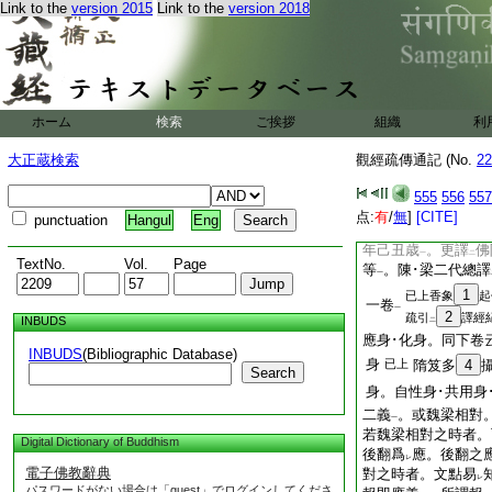
Link to the
version 2015
Link to the
version 2018
作報者。此明
正顯
三
二
攝大乘論有
前後翻
二
一
莊帝普泰元年辛亥譯
20
彼論文云。眞身
以
梁武帝太清二年
二
ホーム
検索
ご挨拶
組織
利
殿
。帝勅譯
經。即
一
レ
年歳次甲戌
。於
正
一
二
大正蔵検索
觀經疏傳通記 (No.
22
下生經･大乘起信論
卷
即汎
舶西歸
乃至
レ
555
556
557
廣州刺史穆國公歐陽
点:
有
/
無
]
[CITE]
punctuation
Hangul
Eng
經論
。自
陳永定元
一
二
年己丑歳
。更譯
佛
一
二
TextNo.
Vol.
Page
等
。陳･梁二代總譯
一
1
已上香象
起
一卷
一
2
疏引
譯經
INBUDS
二
應身･化身。同下卷
INBUDS
(Bibliographic Database)
身
已上
隋笈多
4
Search
身。自性身･共用身
二義
。或魏梁相對
一
若魏梁相對之時者。
Digital Dictionary of Buddhism
後翻爲
應。後翻之
レ
電子佛教辭典
對之時者。文點易
レ
パスワードがない場合は「guest」でログインしてくださ