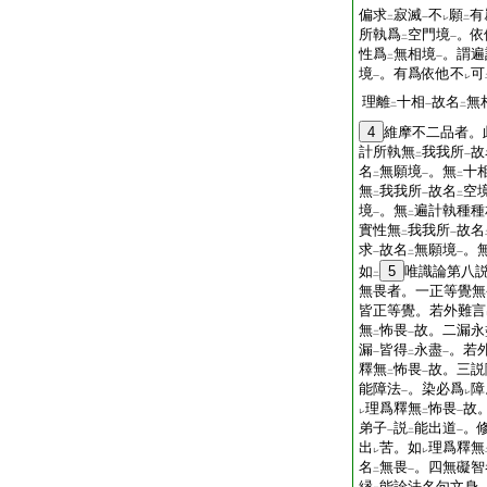
偏求
寂滅
不
願
有
二
一
レ
二
所執爲
空門境
。依
二
一
性爲
無相境
。謂遍
二
一
境
。有爲依他不
可
一
レ
理離
十相
故名
無
二
一
二
4
維摩不二品者。
計所執無
我我所
故
二
一
名
無願境
。無
十
二
一
二
無
我我所
故名
空
二
一
二
境
。無
遍計執種種
一
二
實性無
我我所
故名
二
一
求
故名
無願境
。
一
二
一
如
5
唯識論第八
二
無畏者。一正等覺無
皆正等覺。若外難言
無
怖畏
故。二漏永
二
一
漏
皆得
永盡
。若
一
二
一
釋無
怖畏
故。三説
二
一
能障法
。染必爲
障
一
レ
理爲釋無
怖畏
故
レ
二
一
弟子
説
能出道
。
一
二
一
出
苦。如
理爲釋無
レ
レ
名
無畏
。四無礙智
二
一
縁
能詮法名句文身