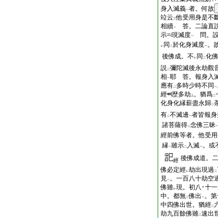
身入滅義
者。何故
一
竝云
他受用身是不
三
相續
答。二論直
一
示
現滅度
問。設
一
同
於化身滅度
。
レ
二
一
後佛成。不
同
化
レ
二
説
彌陀滅後永劫觀
二
相
耶 答。報身入
一
應有
多時少時不同
二
一
經
歴多劫
。猶爲
上
二
化身化縁薪盡永歸
二
有
不滅邊
者皆報身
二
一
諸菩薩得
念佛三昧
二
經前佛等者。他受用
縁
雖示
入滅
。或
一
二
一
後佛成道。
經
佛必定經
劫出現過
レ
二
見
。一百八十劫空
一
佛雖
現。初八･十
レ
中。都無
佛出
。第
二
一
中四佛出世。猶經
二
劫九百餘佛雖
速出
二