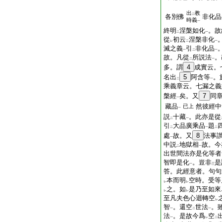
出
教
二
各別佛
非化品
時義
一
終明
涅槃如化
。故
二
一
從
初云
涅槃非化
レ
二
一
滅之義
引
非化品
一
二
一
故。凡從
所説法
。
二
一
多。謂
4
成實云。
名出
5
阿含等
。
二
一
乘義章云。七漏之義
槃經
矣。又
7
同章
一
藏品
然彼經中
已上
一
説
十藏
。此亦是從
二
一
引
大品廣乘品
題
二
一
二
處
故。又
8
法事
一
中説
地獄相
故。今
二
一
出世間法亦是化等者
智即是化
。豈非
是
一
三
答。此經意者。句句
本而明
空時。受等
レ
レ
之。如
是乃至如來
レ
レ
至凡夫色心迴轉空
レ
智
。還空
世法
。
一
二
一
法
。是故今爲
空
一
レ
二