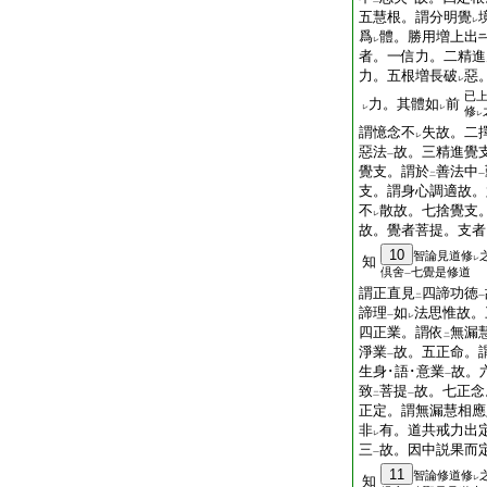
二
一
五慧根。謂分明覺
レ
爲
體。勝用増上出
レ
者。一信力。二精進
力。五根増長破
惡
レ
已
力。其體如
前
レ
レ
修
レ
謂憶念不
失故。二
レ
惡法
故。三精進覺
一
覺支。謂於
善法中
二
一
支。謂身心調適故。
不
散故。七捨覺支
レ
故。覺者菩提。支者
10
智論見道修
知
レ
倶舍
七覺是修道
一
謂正直見
四諦功徳
二
一
諦理
如
法思惟故。
一
レ
四正業。謂依
無漏
二
淨業
故。五正命。
一
生身･語･意業
故。
一
致
菩提
故。七正念
二
一
正定。謂無漏慧相應
非
有。道共戒力出
レ
三
故。因中説果而
一
11
智論修道修
知
レ