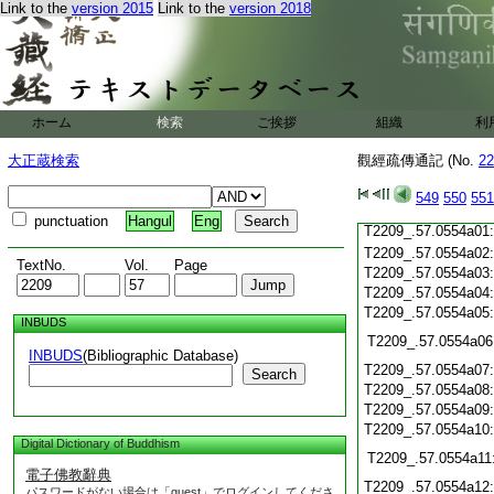
Link to the
version 2015
Link to the
version 2018
T2209_.57.0553c21
T2209_.57.0553c22
T2209_.57.0553c23
T2209_.57.0553c24
T2209_.57.0553c25
ホーム
検索
ご挨拶
組織
利
T2209_.57.0553c26
大正蔵検索
觀經疏傳通記 (No.
22
T2209_.57.0553c27
T2209_.57.0553c28
549
550
551
T2209_.57.0553c29
punctuation
Hangul
Eng
T2209_.57.0554a01
T2209_.57.0554a02
TextNo.
Vol.
Page
T2209_.57.0554a03
T2209_.57.0554a04
T2209_.57.0554a05
INBUDS
T2209_.57.0554a06
INBUDS
(Bibliographic Database)
T2209_.57.0554a07
Search
T2209_.57.0554a08
T2209_.57.0554a09
T2209_.57.0554a10
Digital Dictionary of Buddhism
T2209_.57.0554a11
電子佛教辭典
T2209_.57.0554a12
パスワードがない場合は「guest」でログインしてくださ