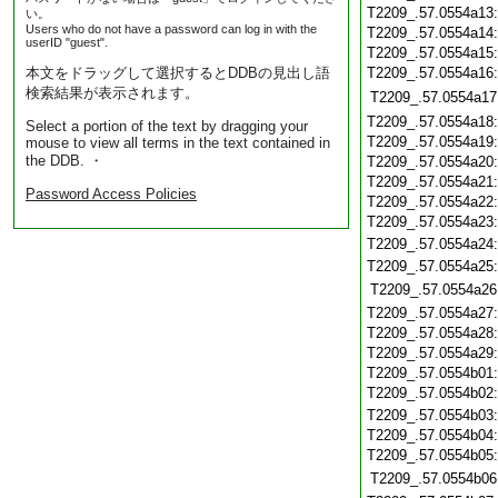
T2209_.57.0554a13
い。
Users who do not have a password can log in with the
T2209_.57.0554a14
userID "guest".
T2209_.57.0554a15
本文をドラッグして選択するとDDBの見出し語
T2209_.57.0554a16
検索結果が表示されます。
T2209_.57.0554a17
T2209_.57.0554a18
Select a portion of the text by dragging your
T2209_.57.0554a19
mouse to view all terms in the text contained in
the DDB. ・
T2209_.57.0554a20
T2209_.57.0554a21
Password Access Policies
T2209_.57.0554a22
T2209_.57.0554a23
T2209_.57.0554a24
T2209_.57.0554a25
T2209_.57.0554a26
T2209_.57.0554a27
T2209_.57.0554a28
T2209_.57.0554a29
T2209_.57.0554b01
T2209_.57.0554b02
T2209_.57.0554b03
T2209_.57.0554b04
T2209_.57.0554b05
T2209_.57.0554b06