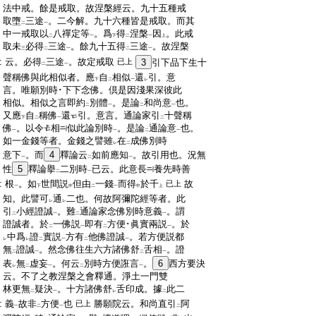
:
法中戒。餘是戒取。故涅槃經云。九十五種戒
:
取墮
三途
。二今解。九十六種皆是戒取。而其
二
一
:
中一戒取以
八禪定等
。爲
得
涅槃
因
。此戒
二
一
下
二
一
上
:
取未
必得
三途
。餘九十五得
三途
。故涅槃
三
二
一
二
一
:
云。必得
三途
。故定戒取
已上
3
引下品下生十
二
一
:
聲稱佛與此相似者。應
自
相似
還
引。意
下
二
一
レ
:
言。唯願別時･下下念佛。倶是因淺果深彼此
:
相似。相似之言即約
別體
。是論
和尚意
也。
二
一
二
一
:
又應
自
稱佛
還
引。意言。通論家引
十聲稱
下
二
一
二
:
佛
。以令
相
似此論別時
。是論
通論意
也。
一
一
二
一
:
如一金錢等者。金錢之譬雖
在
成佛別時
レ
二
:
意下
。而
4
釋論云
如前應知
。故引用也。況無
一
二
一
:
性
5
釋論擧
二別時
已云。此意長
養先時善
二
一
:
根
。如
世間説
但由
一錢
而得
於千
故
已上
一
下
中
二
一
中
上
:
知。此譬可
通
二也。何故阿彌陀經等者。此
レ
レ
:
引
小經證誠
。難
通論家念佛別時意義
。謂
二
一
二
一
:
證誠者。於
一佛説
即有
方便･眞實兩説
。於
二
一
二
一
:
中爲
證
實説
方有
他佛證誠
。若方便説都
レ
レ
二
一
二
一
:
無
證誠
。然念佛往生六方諸佛舒
舌相
。證
二
一
二
一
:
表
無
虚妄
。何云
別時方便誑言
。
6
西方要決
レ
二
一
二
一
:
云。不了之教涅槃之會釋通。淨土一門雙
:
林更無
疑決
。十方諸佛舒
舌印成。據
此二
二
一
レ
二
:
義
故非
方便
也
勝願院云。和尚直引
阿
已上
一
二
一
二