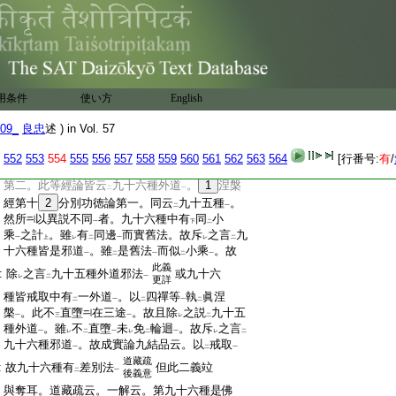
:
數也。是以
9
智論云
小因大果
。
10
天台判
開權
二
一
二
大經
:
顯實
。嘉祥釋
有相善助
無相果
。法位
云。
一
三
二
一
疏上
:
如
11
法華經云
一稱南無佛皆已成佛道
。此
三
二
一
:
是別時意。此明
成
佛道
初因
也
已上
如
12
弘
下
二
一
上
二
:
決云
。能解
經文
豈過
龍樹
。於
一文
作
衆
用条件
使い方
English
一
二
一
二
一
二
一
二
:
解
。佛意多含故
此乃一文多含明據也九
已上
一
09_
良忠
述 ) in Vol. 57
:
十五種外道者。外道種類九十六道･九十五
:
種經論異説。謂
13
華嚴十八･
14
婆沙六十六･
552
553
554
555
556
557
558
559
560
561
562
563
564
[行番号:
有
/
:
15
智論二十七･
16
薩婆多論第五･
17
分別功徳論
:
第二。此等經論皆云
九十六種外道
。
1
涅槃
二
一
:
經第十
2
分別功徳論第一。同云
九十五種
。
二
一
:
然所
以異説不同
者。九十六種中有
同
小
一
下
二
:
乘
之計
。雖
有
同邊
而實舊法。故斥
之言
九
一
上
レ
二
一
レ
二
:
十六種皆是邪道
。雖
是舊法
而似
小乘
。故
一
二
一
二
一
此義
:
除
之言
九十五種外道邪法
或九十六
レ
二
一
更詳
:
種皆戒取中有
一外道
。以
四禪等
執
眞涅
二
一
二
一
二
:
槃
。此不
直墮
在三途
。故且除
之説
九十五
一
三
一
レ
二
:
種外道
。雖
不
直墮
未
免
輪迴
。故斥
之言
一
レ
二
一
レ
二
一
レ
二
:
九十六種邪道
。故成實論九結品云。以
戒取
一
二
一
道藏疏
:
故九十六種有
差別法
但此二義竝
二
一
後義意
:
與奪耳。道藏疏云。一解云。第九十六種是佛