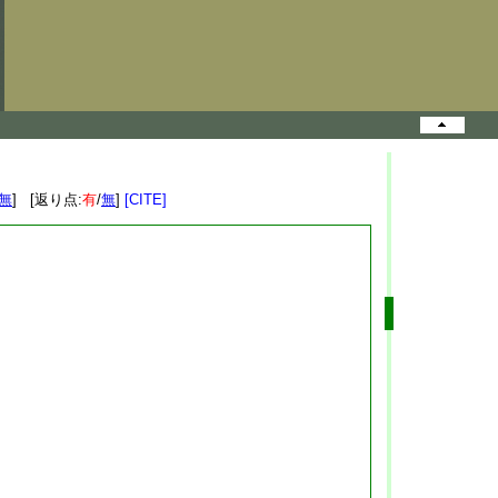
無
] [返り点:
有
/
無
]
[CITE]