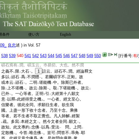
:
難中有鬼
故。
8
兩卷疏下云。緊那羅者。天帝
レ
:
絲竹樂神。小不
如
乾闥婆
。形似
人而頭有
レ
二
一
レ
:
角。亦呼爲
疑神
。亦爲
人非人
今言
非
已上
レ
二
一
二
一
二
:
人
者。指
此疑神
歟。又五逆人雖
是佛法非
一
二
一
二
:
器之者
。而此中不
擧者。今經下下品明
逆
一
レ
二
:
者住生
。順
經文
故不
別擧
也 問。
9
法事讃
一
二
一
二
一
用条件
使い方
English
:
云
五逆之與
十惡
罪滅得
生。謗法･闡提迴
下
二
一
レ
:
心皆往
。今何除
之 答。先師云。今嫌謗法
上
レ
09_
良忠
述 ) in Vol. 57
:
等當體
。彼約
迴心以後
。又今準
譬。難
迴
一
二
一
レ
二
:
心
故嫌屬
非器
。彼雖
亦難
而可
迴心
。故云
538
539
540
541
542
543
544
545
546
547
548
549
550
[行番号:
有
/
一
二
一
二
一
二
一
二
:
皆往
。朽林碩石無生潤期者。朽林無
生期
。
一
二
一
:
碩石焉有
潤。碩玉云。巿易切。大也。然不潤
レ
:
之義不
限
大石
。
1
註云。頑石不
潤。經論釋文
レ
二
一
レ
:
多以
頑石
爲
不潤體
。若爾碩字不
正歟。故
二
一
二
一
レ
:
或本云
頑石
。二明
堪能機
中。除斯已外者。
二
一
二
一
:
除
上不堪機
。故云
除斯
。取
下堪能機
。故云
二
一
二
一
二
一
二
:
已外
。一心等者。正明
引
大經第十八願文
一
下
二
:
意
以釋
此經得受之機
。一心者。經文至心。
一
中
上
:
信樂者。彼此全同。求願往生者。欲生我
:
國。上盡一形下收十念者。乃至十念。乘佛
:
等者。若不生者不取正覺也。凡人師解
經製
レ
:
疏。多寫
本經之文
。然今文者全同
願文
。
レ
二
一
二
一
:
故知。此文專約
念佛
以爲
受法
問。上問
二
一
二
一
二
:
定散機
。今答
唯念佛
。豈可
問答不
乖角
耶
一
二
一
三
二
一
:
答。此經元意念佛爲
本。是故問中廣擧
衆