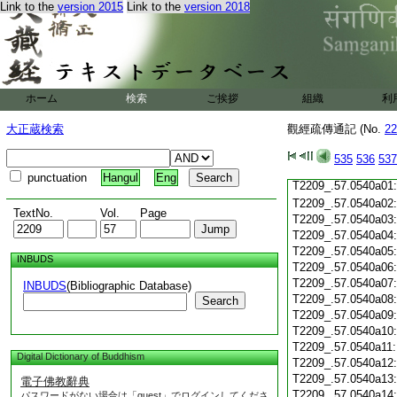
T2209_.57.0539c19
Link to the
version 2015
Link to the
version 2018
T2209_.57.0539c20
T2209_.57.0539c21
T2209_.57.0539c22
T2209_.57.0539c23
T2209_.57.0539c24
ホーム
検索
ご挨拶
組織
利
T2209_.57.0539c25
T2209_.57.0539c26
大正蔵検索
觀經疏傳通記 (No.
22
T2209_.57.0539c27
T2209_.57.0539c28
535
536
537
T2209_.57.0539c29
punctuation
Hangul
Eng
T2209_.57.0540a01
T2209_.57.0540a02
TextNo.
Vol.
Page
T2209_.57.0540a03
T2209_.57.0540a04
T2209_.57.0540a05
INBUDS
T2209_.57.0540a06
T2209_.57.0540a07
INBUDS
(Bibliographic Database)
T2209_.57.0540a08
Search
T2209_.57.0540a09
T2209_.57.0540a10
T2209_.57.0540a11
Digital Dictionary of Buddhism
T2209_.57.0540a12
T2209_.57.0540a13
電子佛教辭典
T2209_.57.0540a14
パスワードがない場合は「guest」でログインしてくださ