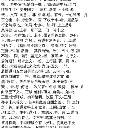
レ
二
:
機
。答中偏申
隨自一機
。如
論註中解
普共
一
二
一
下
二
:
諸衆生往生安樂國文
。唯約
念佛
不
釋
餘
一
二
一
二
:
機
。文存
元意
。非
相違
也。有云。一心等者。是
一
二
一
二
一
:
三心也。非
必念佛
。言
下收十念
者。定散修
二
一
二
一
:
行之時節 也。何局
念佛
。如
釋
上上品修
二
一
下
二
:
業時節
云
上盡一形下至一日一時十念一
一
中
:
念等
。今亦如
此。若不
爾者問答豈順。亦有
上
レ
レ
下
:
不
盡
一經機
之咎
。有通有別等者。此出
通
レ
二
一
上
二
:
別五文
。以證
請不請之義
。謂看
請文
唯請
一
二
一
二
一
二
:
定善
不
請
散善
。其義自顯。故引
五文
證
請
一
レ
二
一
二
一
二
:
不請
問。若引
請定文
者。唯可
出
去行文
。
一
二
一
レ
二
一
:
云何通引
所求之文
答。去行雖
要。爲
令
二
一
レ
レ
三
:
委知
韋提致請比來次第
盡出
五文
問。
二
一
二
一
:
若爾通別五文偏是請
定善
證。云何不
引
二
一
レ
二
:
散善自開文
答。盡擧
韋提致請之文
都
一
二
一
:
無
散善
。故自開意自顯著也。況乎先擧
三
二
一
二
:
雙
。未
彰
何意
。次問答中粗顯
義勢
。後至
又
一
レ
二
一
二
一
二
:
向來已下文
。正破
他師
而立
自義
。如
此
一
二
一
二
一
レ
:
三重漸漸釋成。初闇後明。故至
下文
正引
二
一
二
:
亦令未來等文
。決
判散善自開之義
。詳
之詳
一
一
レ
:
之 答。前通竟答上別竟者。上問
出文
。至
二
一
:
答出
之。即有
通別
。故結云
答。言以
通而
レ
レ
二
一
レ
レ
:
答。以
別而答也。文言雖
略其意自明。又
レ
レ
:
答是釋義。下道理破亦有
此例
。從此已下次
二
一
:
答定散兩門之義者。上兩重問答述
能請所