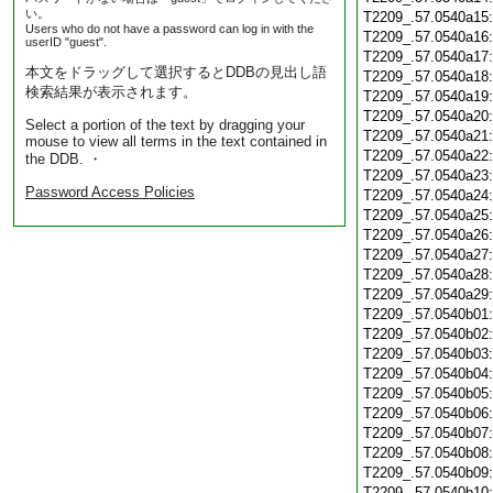
い。
T2209_.57.0540a15
Users who do not have a password can log in with the
T2209_.57.0540a16
userID "guest".
T2209_.57.0540a17
本文をドラッグして選択するとDDBの見出し語
T2209_.57.0540a18
検索結果が表示されます。
T2209_.57.0540a19
T2209_.57.0540a20
Select a portion of the text by dragging your
T2209_.57.0540a21
mouse to view all terms in the text contained in
T2209_.57.0540a22
the DDB. ・
T2209_.57.0540a23
Password Access Policies
T2209_.57.0540a24
T2209_.57.0540a25
T2209_.57.0540a26
T2209_.57.0540a27
T2209_.57.0540a28
T2209_.57.0540a29
T2209_.57.0540b01
T2209_.57.0540b02
T2209_.57.0540b03
T2209_.57.0540b04
T2209_.57.0540b05
T2209_.57.0540b06
T2209_.57.0540b07
T2209_.57.0540b08
T2209_.57.0540b09
T2209_.57.0540b10