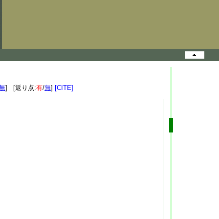
無
] [返り点:
有
/
無
]
[CITE]