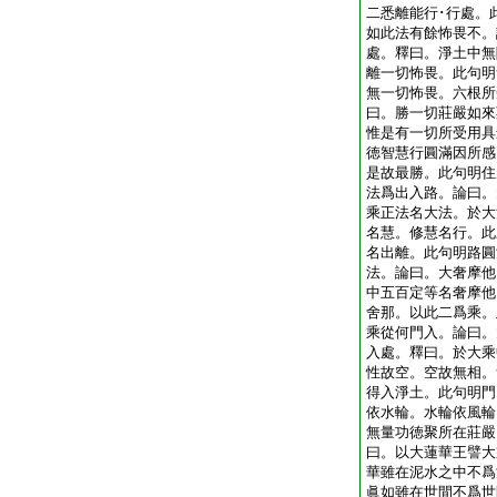
二悉離能行･行處。
如此法有餘怖畏不。
處。釋曰。淨土中無
離一切怖畏。此句明
無一切怖畏。六根所
曰。勝一切莊嚴如來
惟是有一切所受用具
徳智慧行圓滿因所感
是故最勝。此句明住
法爲出入路。論曰。
乘正法名大法。於大
名慧。修慧名行。此
名出離。此句明路圓
法。論曰。大奢摩他
中五百定等名奢摩他
舍那。以此二爲乘。
乘從何門入。論曰。
入處。釋曰。於大乘
性故空。空故無相。
得入淨土。此句明門
依水輪。水輪依風輪
無量功徳聚所在莊嚴
曰。以大蓮華王譬大
華雖在泥水之中不爲
眞如雖在世間不爲世