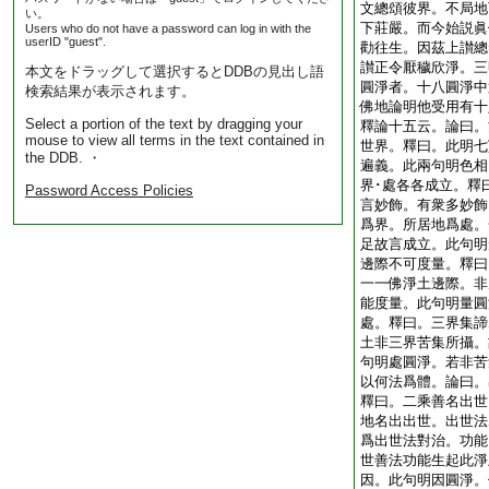
文總頌彼界。不局地
い。
下莊嚴。而今始説眞
Users who do not have a password can log in with the
userID "guest".
勸往生。因茲上讃總
讃正令厭穢欣淨。三
本文をドラッグして選択するとDDBの見出し語
圓淨者。十八圓淨中
検索結果が表示されます。
佛地論明他受用有十
Select a portion of the text by dragging your
釋論十五云。論曰。
mouse to view all terms in the text contained in
世界。釋曰。此明七
the DDB. ・
遍義。此兩句明色相
界･處各各成立。釋
Password Access Policies
言妙飾。有衆多妙飾
爲界。所居地爲處。
足故言成立。此句明
邊際不可度量。釋曰
一一佛淨土邊際。非
能度量。此句明量圓
處。釋曰。三界集諦
土非三界苦集所攝。
句明處圓淨。若非苦
以何法爲體。論曰。
釋曰。二乘善名出世
地名出出世。出世法
爲出世法對治。功能
世善法功能生起此淨
因。此句明因圓淨。