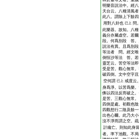
明樂音説法中。經八
天台云。八種清風者
此八。謂除上下餘四
用對八卦也
問
已上
此樂器。故知。八種
義分亦屬虚空。若爾
段。何爲別段 答。
説法有異。且爲別段
等法者 問。經文唯
倒恒沙等法 答。若
靈芝云。苦空等法即
受是苦。觀心無常。
破四倒。文中空字且
空何謂
戒度云
已上
身爲淨。以苦爲樂。
佛以四法反而破之。
是苦。三觀心無常。
四倒是處。初觀色陰
四觀想行二陰及餘一
出色心爾。此乃大小
沒不淨而謂之空。疏
計纔亡。則知此身
者。準下池觀。不局