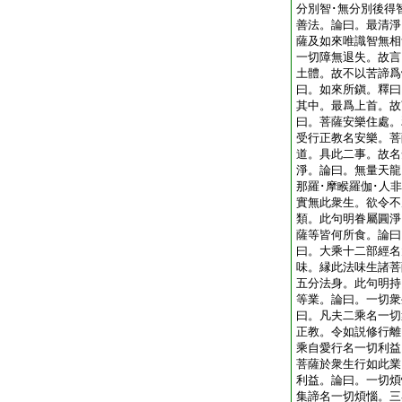
分別智･無分別後得
善法。論曰。最清淨
薩及如來唯識智無相
一切障無退失。故言
土體。故不以苦諦爲
曰。如來所鎭。釋曰
其中。最爲上首。故
曰。菩薩安樂住處。
受行正教名安樂。菩
道。具此二事。故名
淨。論曰。無量天龍
那羅･摩睺羅伽･人
實無此衆生。欲令不
類。此句明眷屬圓淨
薩等皆何所食。論曰
曰。大乘十二部經名
味。縁此法味生諸菩
五分法身。此句明持
等業。論曰。一切衆
曰。凡夫二乘名一切
正教。令如説修行離
乘自愛行名一切利益
菩薩於衆生行如此業
利益。論曰。一切煩
集諦名一切煩惱。三