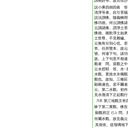
讃相好等。故云恒沙
説小乘四倒四眞 答
清淨等者。此引菩薩
説法讃佛。隨義轉用
佛功徳。何云讃佛諸
云讃諸佛。謂淨土菩
佛徳。雖歎淨土如來
土世尊。不見雜穢。
云無有分別心也。若
答。任所覽本。故云
號。何違下句。諸功
故。上下句意不相違
觀者 問。當觀之中
云水想耶 答。水･
水觀。更捨水氷獨觀
觀也。故知。三種莊
顯兩邊也。若不爾者
云。第二水觀。初作
見水徴清下正起觀行
第三地觀文有
乃至
昧下第二實觀。佛告
顯觀邪正
問。
已上
何屬水觀。故玄義云
其假依。從瑠璃地