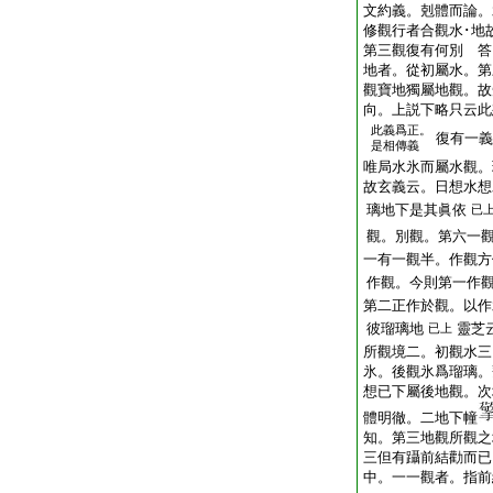
文約義。剋體而論。
修觀行者合觀水･地
第三觀復有何別 答
地者。從初屬水。第
觀寶地獨屬地觀。故
向。上説下略只云此
此義爲正。
復有一義
是相傳義
唯局水氷而屬水觀。
故玄義云。日想水想
璃地下是其眞依
已
觀。別觀。第六一
一有一觀半。作觀方
作觀。今則第一作
第二正作於觀。以作
彼瑠璃地
靈芝
已上
所觀境二。初觀水三
氷。後觀氷爲瑠璃。
想已下屬後地觀。次
體明徹。二地下幢
知。第三地觀所觀之
三但有躡前結勸而已
中。一一觀者。指前