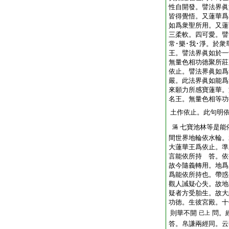
性自開發。譬法界眞
皆得覺悟。又蓮華爲
如爲衆聖所用。又蓮
三柔軟。四可愛。譬
常･樂･我･淨。於
王。譬法界眞如於一
無量色相功徳聚所莊
依止。譬法界眞如爲
嚴。此法界眞如能爲
來願力所感寶蓮華。
名王。無量色相等功
土作依止。此句明
七寶池林等是能
滿
間世界地輪依水輪。
大蓮華王爲依止。準
言能依所持 答。依
故今隨義轉用。地爲
爲能依所持也。帶惑
觀人誡疑心失。故地
疑者方受胎生。故大
功徳。生彼宮殿。十
則華不開
問。
已上
答。帛謙兩經同。云