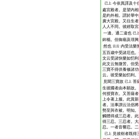
今依異譯及十
已上
處宮殿者。是望内相
是約外相。謂於華中
廣大宮殿。又往生者
人人不同。彼經取宮
一邊。通二違也
已
鉾楯。但御廟及璟興
然也
内受法樂
云云
五百歳中受諸厄也。
文云受諸快樂如忉利
此文云無微苦。但受
三寶不得供養修諸功
云。彼受樂如忉利。
見聞三寶故
菩
已上
生彼國者由本願故。
何授寶衣。又菩薩者
上令著上服。此賞新
者。法事讃云法侶將
勢至與衣被。明知。
觸體得成三忍者。此
得三忍。三忍者。大
忍。一者音響忍。二
見彼樹者既得
已上