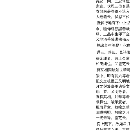
得忍 問。三忍何位
家意。伏忍三位名爲
衣競來著證得不退入
大經疏云。伏忍三位
勝解行地有下中上
今。瞻仰尊顏讃善哉
尊。上品中生即下金
又地涌菩薩讃佛偈云
尊諸衆生等易可化
通云。善哉。見諸
黄金繩者。彼土金道
如曳繩也。又靈芝云
寶互相間錯如世華
嚴中。即有其六等者
配文之後重云又明地
月文與於臺兩邊等文
耶 答。又明等者。
直釋其相。如華等者
牒釋也。喩華意者。
風而昇空。故喩之華
暐曄明照。故喩之月
一光臺等。靈芝云。
從上照下。故如星
釋於臺等文者。重牒